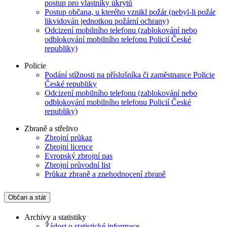
postup pro vlastníky úkrytů
Postup občana, u kterého vznikl požár (nebyl-li požár
likvidován jednotkou požární ochrany)
Odcizení mobilního telefonu (zablokování nebo
odblokování mobilního telefonu Policií České
republiky)
Policie
Podání stížnosti na příslušníka či zaměstnance Policie
České republiky
Odcizení mobilního telefonu (zablokování nebo
odblokování mobilního telefonu Policií České
republiky)
Zbraně a střelivo
Zbrojní průkaz
Zbrojní licence
Evropský zbrojní pas
Zbrojní průvodní list
Průkaz zbraně a znehodnocení zbraně
Občan a stát
Archivy a statistiky
Žádost o statistické informace