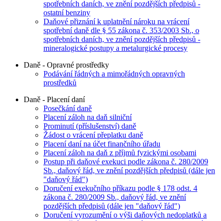
spotřebních daních, ve znění pozdějších předpisů -
ostatní benziny
Daňové přiznání k uplatnění nároku na vrácení
spotřební daně dle § 55 zákona č. 353/2003 Sb., o
spotřebních daních, ve znění pozdějších předpisů -
mineralogické postupy a metalurgické procesy
Daně - Opravné prostředky
Podávání řádných a mimořádných opravných
prostředků
Daně - Placení daní
Posečkání daně
Placení záloh na daň silniční
Prominutí (příslušenství) daně
Žádost o vrácení přeplatku daně
Placení daní na účet finančního úřadu
Placení záloh na daň z příjmů fyzickými osobami
Postup při daňové exekuci podle zákona č. 280/2009
Sb., daňový řád, ve znění pozdějších předpisů (dále jen
"daňový řád")
Doručení exekučního příkazu podle § 178 odst. 4
zákona č. 280/2009 Sb., daňový řád, ve znění
pozdějších předpisů (dále jen "daňový řád")
Doručení vyrozumění o výši daňových nedoplatků a