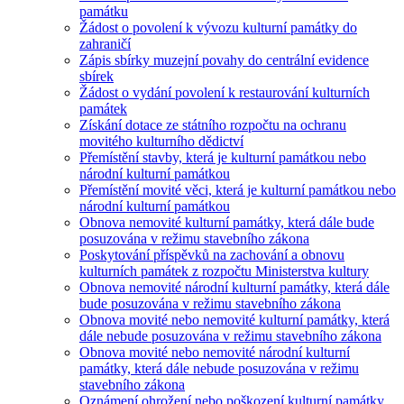
památku
Žádost o povolení k vývozu kulturní památky do
zahraničí
Zápis sbírky muzejní povahy do centrální evidence
sbírek
Žádost o vydání povolení k restaurování kulturních
památek
Získání dotace ze státního rozpočtu na ochranu
movitého kulturního dědictví
Přemístění stavby, která je kulturní památkou nebo
národní kulturní památkou
Přemístění movité věci, která je kulturní památkou nebo
národní kulturní památkou
Obnova nemovité kulturní památky, která dále bude
posuzována v režimu stavebního zákona
Poskytování příspěvků na zachování a obnovu
kulturních památek z rozpočtu Ministerstva kultury
Obnova nemovité národní kulturní památky, která dále
bude posuzována v režimu stavebního zákona
Obnova movité nebo nemovité kulturní památky, která
dále nebude posuzována v režimu stavebního zákona
Obnova movité nebo nemovité národní kulturní
památky, která dále nebude posuzována v režimu
stavebního zákona
Oznámení ohrožení nebo poškození kulturní památky