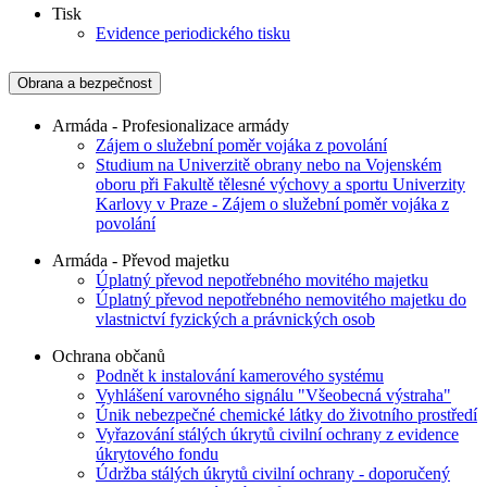
Tisk
Evidence periodického tisku
Obrana a bezpečnost
Armáda - Profesionalizace armády
Zájem o služební poměr vojáka z povolání
Studium na Univerzitě obrany nebo na Vojenském
oboru při Fakultě tělesné výchovy a sportu Univerzity
Karlovy v Praze - Zájem o služební poměr vojáka z
povolání
Armáda - Převod majetku
Úplatný převod nepotřebného movitého majetku
Úplatný převod nepotřebného nemovitého majetku do
vlastnictví fyzických a právnických osob
Ochrana občanů
Podnět k instalování kamerového systému
Vyhlášení varovného signálu "Všeobecná výstraha"
Únik nebezpečné chemické látky do životního prostředí
Vyřazování stálých úkrytů civilní ochrany z evidence
úkrytového fondu
Údržba stálých úkrytů civilní ochrany - doporučený