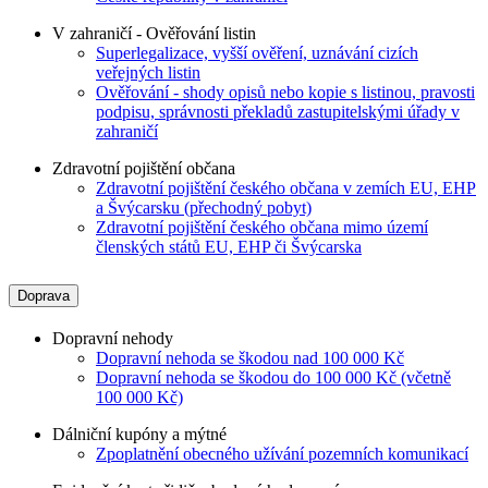
V zahraničí - Ověřování listin
Superlegalizace, vyšší ověření, uznávání cizích
veřejných listin
Ověřování - shody opisů nebo kopie s listinou, pravosti
podpisu, správnosti překladů zastupitelskými úřady v
zahraničí
Zdravotní pojištění občana
Zdravotní pojištění českého občana v zemích EU, EHP
a Švýcarsku (přechodný pobyt)
Zdravotní pojištění českého občana mimo území
členských států EU, EHP či Švýcarska
Doprava
Dopravní nehody
Dopravní nehoda se škodou nad 100 000 Kč
Dopravní nehoda se škodou do 100 000 Kč (včetně
100 000 Kč)
Dálniční kupóny a mýtné
Zpoplatnění obecného užívání pozemních komunikací