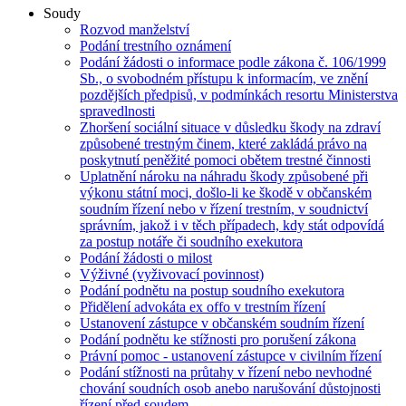
Soudy
Rozvod manželství
Podání trestního oznámení
Podání žádosti o informace podle zákona č. 106/1999
Sb., o svobodném přístupu k informacím, ve znění
pozdějších předpisů, v podmínkách resortu Ministerstva
spravedlnosti
Zhoršení sociální situace v důsledku škody na zdraví
způsobené trestným činem, které zakládá právo na
poskytnutí peněžité pomoci obětem trestné činnosti
Uplatnění nároku na náhradu škody způsobené při
výkonu státní moci, došlo-li ke škodě v občanském
soudním řízení nebo v řízení trestním, v soudnictví
správním, jakož i v těch případech, kdy stát odpovídá
za postup notáře či soudního exekutora
Podání žádosti o milost
Výživné (vyživovací povinnost)
Podání podnětu na postup soudního exekutora
Přidělení advokáta ex offo v trestním řízení
Ustanovení zástupce v občanském soudním řízení
Podání podnětu ke stížnosti pro porušení zákona
Právní pomoc - ustanovení zástupce v civilním řízení
Podání stížnosti na průtahy v řízení nebo nevhodné
chování soudních osob anebo narušování důstojnosti
řízení před soudem