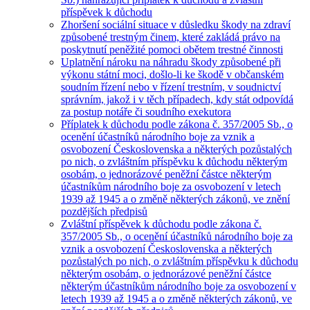
příspěvek k důchodu
Zhoršení sociální situace v důsledku škody na zdraví
způsobené trestným činem, které zakládá právo na
poskytnutí peněžité pomoci obětem trestné činnosti
Uplatnění nároku na náhradu škody způsobené při
výkonu státní moci, došlo-li ke škodě v občanském
soudním řízení nebo v řízení trestním, v soudnictví
správním, jakož i v těch případech, kdy stát odpovídá
za postup notáře či soudního exekutora
Příplatek k důchodu podle zákona č. 357/2005 Sb., o
ocenění účastníků národního boje za vznik a
osvobození Československa a některých pozůstalých
po nich, o zvláštním příspěvku k důchodu některým
osobám, o jednorázové peněžní částce některým
účastníkům národního boje za osvobození v letech
1939 až 1945 a o změně některých zákonů, ve znění
pozdějších předpisů
Zvláštní příspěvek k důchodu podle zákona č.
357/2005 Sb., o ocenění účastníků národního boje za
vznik a osvobození Československa a některých
pozůstalých po nich, o zvláštním příspěvku k důchodu
některým osobám, o jednorázové peněžní částce
některým účastníkům národního boje za osvobození v
letech 1939 až 1945 a o změně některých zákonů, ve