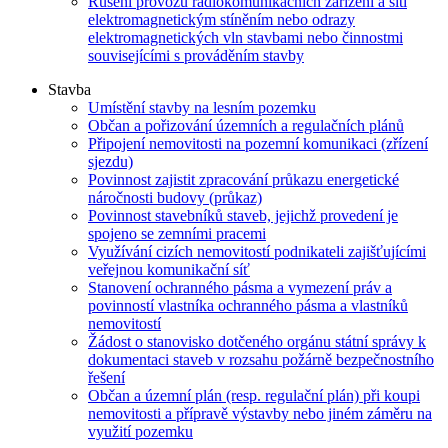
Rušení provozu radiokomunikačních zařízení a sítí
elektromagnetickým stíněním nebo odrazy
elektromagnetických vln stavbami nebo činnostmi
souvisejícími s prováděním stavby
Stavba
Umístění stavby na lesním pozemku
Občan a pořizování územních a regulačních plánů
Připojení nemovitosti na pozemní komunikaci (zřízení
sjezdu)
Povinnost zajistit zpracování průkazu energetické
náročnosti budovy (průkaz)
Povinnost stavebníků staveb, jejichž provedení je
spojeno se zemními pracemi
Využívání cizích nemovitostí podnikateli zajišťujícími
veřejnou komunikační síť
Stanovení ochranného pásma a vymezení práv a
povinností vlastníka ochranného pásma a vlastníků
nemovitostí
Žádost o stanovisko dotčeného orgánu státní správy k
dokumentaci staveb v rozsahu požárně bezpečnostního
řešení
Občan a územní plán (resp. regulační plán) při koupi
nemovitosti a přípravě výstavby nebo jiném záměru na
využití pozemku