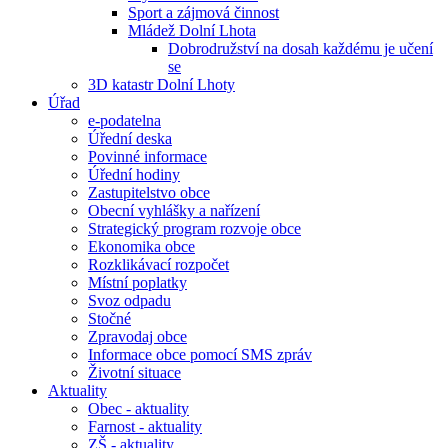
Sport a zájmová činnost
Mládež Dolní Lhota
Dobrodružství na dosah každému je učení
se
3D katastr Dolní Lhoty
Úřad
e-podatelna
Úřední deska
Povinné informace
Úřední hodiny
Zastupitelstvo obce
Obecní vyhlášky a nařízení
Strategický program rozvoje obce
Ekonomika obce
Rozklikávací rozpočet
Místní poplatky
Svoz odpadu
Stočné
Zpravodaj obce
Informace obce pomocí SMS zpráv
Životní situace
Aktuality
Obec - aktuality
Farnost - aktuality
ZŠ - aktuality