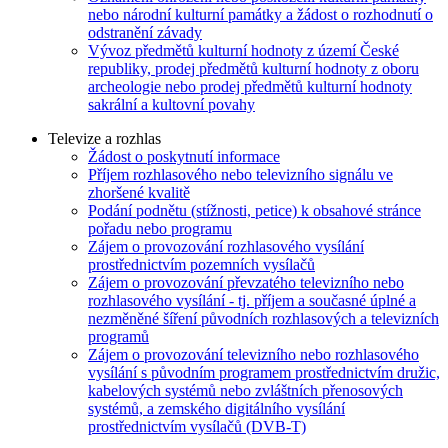
nebo národní kulturní památky a žádost o rozhodnutí o
odstranění závady
Vývoz předmětů kulturní hodnoty z území České
republiky, prodej předmětů kulturní hodnoty z oboru
archeologie nebo prodej předmětů kulturní hodnoty
sakrální a kultovní povahy
Televize a rozhlas
Žádost o poskytnutí informace
Příjem rozhlasového nebo televizního signálu ve
zhoršené kvalitě
Podání podnětu (stížnosti, petice) k obsahové stránce
pořadu nebo programu
Zájem o provozování rozhlasového vysílání
prostřednictvím pozemních vysílačů
Zájem o provozování převzatého televizního nebo
rozhlasového vysílání - tj. příjem a současné úplné a
nezměněné šíření původních rozhlasových a televizních
programů
Zájem o provozování televizního nebo rozhlasového
vysílání s původním programem prostřednictvím družic,
kabelových systémů nebo zvláštních přenosových
systémů, a zemského digitálního vysílání
prostřednictvím vysílačů (DVB-T)