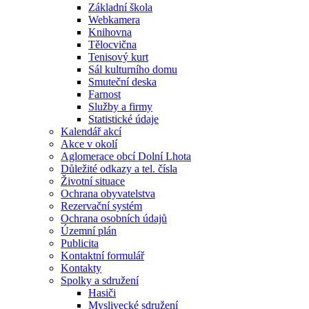
Základní škola
Webkamera
Knihovna
Tělocvična
Tenisový kurt
Sál kulturního domu
Smuteční deska
Farnost
Služby a firmy
Statistické údaje
Kalendář akcí
Akce v okolí
Aglomerace obcí Dolní Lhota
Důležité odkazy a tel. čísla
Životní situace
Ochrana obyvatelstva
Rezervační systém
Ochrana osobních údajů
Územní plán
Publicita
Kontaktní formulář
Kontakty
Spolky a sdružení
Hasiči
Myslivecké sdružení