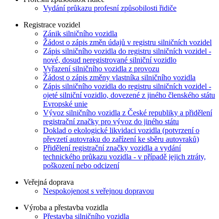
Vydání průkazu profesní způsobilosti řidiče
Registrace vozidel
Zánik silničního vozidla
Žádost o zápis změn údajů v registru silničních vozidel
Zápis silničního vozidla do registru silničních vozidel -
nové, dosud neregistrované silniční vozidlo
Vyřazení silničního vozidla z provozu
Žádost o zápis změny vlastníka silničního vozidla
Zápis silničního vozidla do registru silničních vozidel -
ojeté silniční vozidlo, dovezené z jiného členského státu
Evropské unie
Vývoz silničního vozidla z České republiky a přidělení
registrační značky pro vývoz do jiného státu
Doklad o ekologické likvidaci vozidla (potvrzení o
převzetí autovraku do zařízení ke sběru autovraků)
Přidělení registrační značky vozidla a vydání
technického průkazu vozidla - v případě jejich ztráty,
poškození nebo odcizení
Veřejná doprava
Nespokojenost s veřejnou dopravou
Výroba a přestavba vozidla
Přestavba silničního vozidla