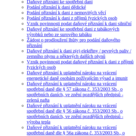
Daňové přiznání ke spotřební dani
Podání přiznání k dani dědické
Podání přiznání k dani z nemovitých věcí
Podání přiznání k dani z příjmů fyzických osob
Vznik povinnosti podat daňové přiznání k dani silniční
Daňové přiznání ke spotřební dani z tabákových
výrobků nebo ze surového tabáku
Žádost o prodloužení lhůty pro podání daňového
přiznání
Daňové přiznání k dani z(e) elektřiny / pevných paliv /
zemního plynu a některých dalších plynů
Vznik povinnosti podat daňové přiznání k dani z příjmů
fyzických osob
Daňové přiznání k uplatnění nároku na vrácení
energetické daně osobám požívajícím výsad a imunit
Daňové přiznání k uplatnění nároku na vrácení
spotřební daně dle § 57 zákona č. 353/2003 Sb., o
spotřebních daních, ve znění pozdějších předpisů -
zelená nafta
Daňové přiznání k uplatnění nároku na vrácení
spotřební daně dle § 56 zákona č. 353/2003 Sb., o
spotřebních daních, ve znění pozdějších předpisů -
výroba tepla
Daňové přiznání k uplatnění nároku na vrácení
spotřební daně dle § 56a zákona č. 353/2003 Sb., o