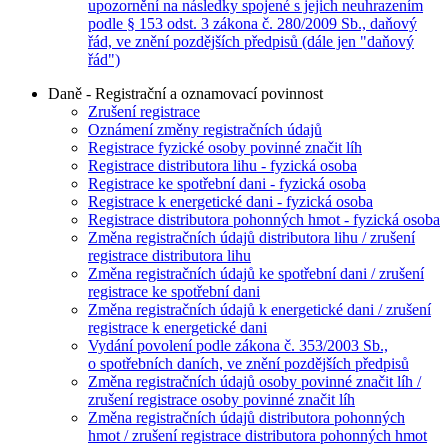
upozornění na následky spojené s jejich neuhrazením
podle § 153 odst. 3 zákona č. 280/2009 Sb., daňový
řád, ve znění pozdějších předpisů (dále jen "daňový
řád")
Daně - Registrační a oznamovací povinnost
Zrušení registrace
Oznámení změny registračních údajů
Registrace fyzické osoby povinné značit líh
Registrace distributora lihu - fyzická osoba
Registrace ke spotřební dani - fyzická osoba
Registrace k energetické dani - fyzická osoba
Registrace distributora pohonných hmot - fyzická osoba
Změna registračních údajů distributora lihu / zrušení
registrace distributora lihu
Změna registračních údajů ke spotřební dani / zrušení
registrace ke spotřební dani
Změna registračních údajů k energetické dani / zrušení
registrace k energetické dani
Vydání povolení podle zákona č. 353/2003 Sb.,
o spotřebních daních, ve znění pozdějších předpisů
Změna registračních údajů osoby povinné značit líh /
zrušení registrace osoby povinné značit líh
Změna registračních údajů distributora pohonných
hmot / zrušení registrace distributora pohonných hmot