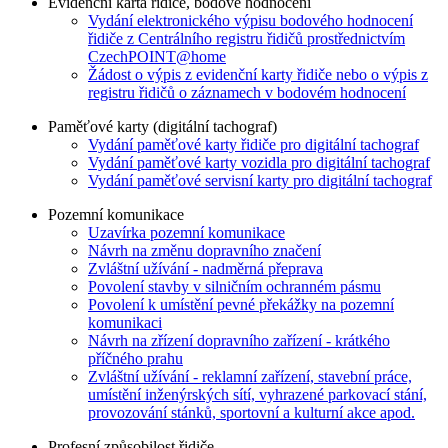
Evidenční karta řidiče, bodové hodnocení
Vydání elektronického výpisu bodového hodnocení
řidiče z Centrálního registru řidičů prostřednictvím
CzechPOINT@home
Žádost o výpis z evidenční karty řidiče nebo o výpis z
registru řidičů o záznamech v bodovém hodnocení
Paměťové karty (digitální tachograf)
Vydání paměťové karty řidiče pro digitální tachograf
Vydání paměťové karty vozidla pro digitální tachograf
Vydání paměťové servisní karty pro digitální tachograf
Pozemní komunikace
Uzavírka pozemní komunikace
Návrh na změnu dopravního značení
Zvláštní užívání - nadměrná přeprava
Povolení stavby v silničním ochranném pásmu
Povolení k umístění pevné překážky na pozemní
komunikaci
Návrh na zřízení dopravního zařízení - krátkého
příčného prahu
Zvláštní užívání - reklamní zařízení, stavební práce,
umístění inženýrských sítí, vyhrazené parkovací stání,
provozování stánků, sportovní a kulturní akce apod.
Profesní způsobilost řidiče