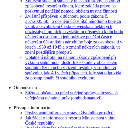
Zhoršení sociální situace v důsledku škody na zdraví
způsobené trestným činem, které zakládá právo na
poskytnutí peněžité pomoci obětem trestné činnosti
Zvláštní příspěvek k důchodu podle zákona č.
357/2005 Sb., o ocenění účastníků národního boje za
vznik a osvobození Československa a některých
pozůstalých po nich, o zvláštním příspěvku k důchodu
některým osobám, o jednorázové peněžní částce
některým účastníkům národního boje za osvobození v
letech 1939 až 1945 a o změně některých zákonů, ve
znění pozdějších předpisů
Uplatnění nároku na náhradu škody způsobené při
výkonu státní moci, došlo-li ke škodě v občanském
soudním řízení nebo v řízení trestním, v soudnictví
správním, jakož i v těch případech, kdy stát odpovídá
za postup notáře či soudního exekutora
Ombudsman
Stížnost občana na práci veřejné správy adresovaná
veřejnému ochránci práv (ombudsmanovi)
Přístup k informacím
Poskytování informací o stavu životního prostředí
Jak žádat o informace z resortu Ministerstva vnitra
České republiky