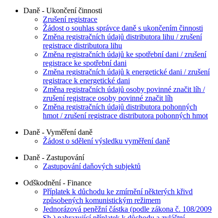
Daně - Ukončení činnosti
Zrušení registrace
Žádost o souhlas správce daně s ukončením činnosti
Změna registračních údajů distributora lihu / zrušení
registrace distributora lihu
Změna registračních údajů ke spotřební dani / zrušení
registrace ke spotřební dani
Změna registračních údajů k energetické dani / zrušení
registrace k energetické dani
Změna registračních údajů osoby povinné značit líh /
zrušení registrace osoby povinné značit líh
Změna registračních údajů distributora pohonných
hmot / zrušení registrace distributora pohonných hmot
Daně - Vyměření daně
Žádost o sdělení výsledku vyměření daně
Daně - Zastupování
Zastupování daňových subjektů
Odškodnění - Finance
Příplatek k důchodu ke zmírnění některých křivd
způsobených komunistickým režimem
Jednorázová peněžní částka (podle zákona č. 108/2009
Sb.) nahrazující příplatek k důchodu a zvláštní