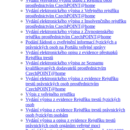
Vydání veřejného výpisu údajů z Registru osob
prostřednictvím CzechPOINT@home
Vydání elektronického výpisu z Veřejného rejstříku
prostřednictvím CzechPOINT@home
Vydání elektronického výpisu z Insolvenčního rejstříku
prostřednictvím CzechPOINT@home
Vydání elektronického výpisu z Živnostenského
rejstříku prostřednictvím CzechPOINT@home
Podání žádosti o zveřejnění informací fyzických a
právnických osob na Portálu veřejné správy
Vydání elektronického opisu z evidence přestupků
Rejstříku trestů
Vydání elektronického výpisu ze Seznamu
kvalifikovaných dodavatelů prostřednictvím
CzechPOINT@home
Vydání elektronického výpisu z evidence Rejstříku
trestů právnických osob prostřednictvím
CzechPOINT@home
Výpis z veřejného rejstříku
Vydání výpisu z evidence Rejstříku trestů fyzických
osob
Vydání výpisu z evidence Rejstříku trestů právnických
osob fyzickým osobám
Vydání výpisu a opisu z evidence Rejstříku trestů
právnických osob orgánům veřejné moci