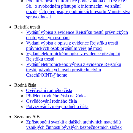
Podání žádosti o informace podle zákona č. 106/1999
Sb., o svobodném přístupu k informacím, ve znění
pozdějších předpisů, v podmínkách resortu Ministerstva
spravedlnosti
Rejstřík trestů
Vydání výpisu z evidence Rejstříku trestů právnických
osob fyzickým osobám
Vydání výpisu a opisu z evidence Rejstříku trestů
právnických osob orgánům veřejné moci
Vydání elektronického opisu z evidence přestupků
Rejstříku trestů
Vydání elektronického výpisu z evidence Rejstříku
trestů právnických osob prostřednictvím
CzechPOINT@home
Rodná čísla
Ověřování rodného čísla
Přidělení rodného čísla na žádost
Osvědčování rodného čísla
Potvrzování změny rodného čísla
Seznamy StB
Zpřístupnění svazků a dalších archivních materiálů
vzniklých činností bývalých bezpečnostních složek