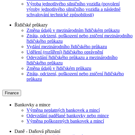
Výroba jednotlivého silničního vozidla (povolení
výroby jednotlivého silničního vozidla a následné
schvalování technické způsobilosti)
Řidičské průkazy
Změna údajů v mezinárodním řidičském průkazu
Ztráta, odcizení, poškození nebo zničení mezinárodního
řidičského průkazu
Vydání mezinárodního řidičského průkazu
Udělení (rozšíření) řidičského oprávnění
Odevzdání řidičského průkazu a mezinárodního
řidičského průkazu
Změna údajů v řidičském průkazu
Ztráta, odcizení, poškození nebo zničení řidičského
průkazu
Finance
Bankovky a mince
Výměna neplatných bankovek a mincí
Odevzdání padělané bankovky nebo mince
Výměna poškozených bankovek a mincí
Daně - Daňová přiznání