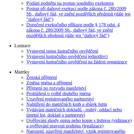
Podání podnětu na postup soudního exekutora
Postup při daňové exekuci podle zákona č. 280/2009
Sb., daňový řád, ve znění pozdějších předpisů (dále jen
"daňový řád")
Doručení exekučního příkazu podle § 178 odst. 4
zákona č. 280/2009 Sb., daňový řád, ve znění
pozdějších předpisů (dále jen "daňový řád")
Lustrace
Vystavení opisu lustračního osvědčení
Vystavení lustračního osvědčení jednotlivci
Vystavení lustračního osvědčení na žádost organizace
Matriky
Ženská příjmení
Změna jména a příjmení
Příjmení po rozvodu manželství
Prohlášení o volbě druhého jména
Uzavření registrovaného partnerství
Nahlížení do matričních knih a sbírek listin
Vydávání matričních dokladů - rodný, oddací nebo
úmrtní list, doklad o partnerství
Ověřování shody opisu nebo kopie s listinou (vidimace)
a ověřování pravosti podpisu (legalizace)
Narození, uzavření manželství, vznik registrovaného