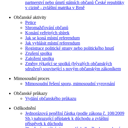
partnerství nebo úmrtí státních občanů České republiky
v cizině - zvláštní matrika v Brně
Občanské aktivity
Petice
Shromažďování občanů
Konání veřejných sbírek
Jak se koná místní referendum
Jak vyhlásit místní referendum
Registrace politické strany nebo politického hnutí
Zrušení spolku
Založení spolku
Změny týkající se spolků (bývalých občanských
sdružení) související s novým občanským zákoníkem
Mimosoudní proces
Mimosoudní řešení sporu, mimosoudní vyrovnání
Občanské průkazy
Vydání občanského průkazu
Odškodnění
Jednorázová peněžní částka (podle zákona č. 108/2009
Sb.) nahrazující příplatek k důchodu a zvláštní
příspěvek k důchodu