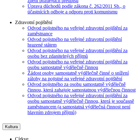
znění pozdějších předpisů
Úprava důchodů podle zákona č. 262/2011 Sb., o
účastnících odboje a odporu proti komunismu
Zdravotní pojištění
Odvod pojistného na veřejné zdravotní pojištění za
zaměstnance
Odvod pojistného na veřejné zdravotní pojištění
hrazené státem
Odvod pojistného na veřejné zdravotní pojištění za
osobu bez zdanitelných příjmů
Odvod pojistného na veřejné zdravotní pojištění za
osobu samostatně výdělečně činnou
Žádost osoby samostatně výdělečně činné o snížení
zálohy na pojistné na veřejné zdravotní pojištění
Odvod pojistného za osobu samostatně výdělečně
činnou, která zahajuje samostatnou výdělečnou činnost
Odvod pojistného na veřejné zdravotní pojištění za
osobu samostatně výdělečně činnou, která je současně
zaměstnancem (a samostatná výdělečná činnost není
hlavním zdrojem příjmů)
Kultura
Církve