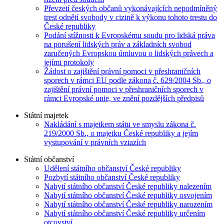
Převzetí českých občanů vykonávajících nepodmíněný
trest odnětí svobody v cizině k výkonu tohoto trestu do
České republiky
Podání stížnosti k Evropskému soudu pro lidská práva
na porušení lidských práv a základních svobod
zaručených Evropskou úmluvou o lidských právech a
jejími protokoly
Žádost o zajištění právní pomoci v přeshraničních
sporech v rámci EU podle zákona č. 629/2004 Sb., o
zajištění právní pomoci v přeshraničních sporech v
rámci Evropské unie, ve znění pozdějších předpisů
Státní majetek
Nakládání s majetkem státu ve smyslu zákona č.
219/2000 Sb., o majetku České republiky a jejím
vystupování v právních vztazích
Státní občanství
Udělení státního občanství České republiky
Pozbytí státního občanství České republiky
Nabytí státního občanství České republiky nalezením
Nabytí státního občanství České republiky osvojením
Nabytí státního občanství České republiky narozením
Nabytí státního občanství České republiky určením
otcovství