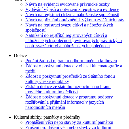
Návrh na evidenci evidované právnické osoby
Vydávání výpisů a potvrzení z registrace a evidence
Návrh na registraci církve a náboženské společnosti
Návrh na přiznání oprávnění k výkonu zvláštních práv
Návrh na registraci svazu církví a náboženských
společností
Nahlížení do rejstříků registrovaných církví a
náboženských společností, evidovaných právnických
osob, svazů církví a náboženských společností
Dotace
Podání žádosti o grant u odboru umění a knihoven
Žádost o poskytnutí dotace v oblasti kinematografie a
médií
Žádost o poskytnutí prostředků ze Státního fondu
kultury České republiky
Získání dotace ze státního rozpočtu na ochranu
movitého kulturního dědictví
Žádost o poskytnutí dotace v programu podpory
rozšiřování a přijímání informací v jazycích
národnostních menšin
Kulturní sbírky, památky a předměty
Prohlášení věci nebo stavby za kulturní památku
Zrušení prohlášení věci nebo stavby za kulturní