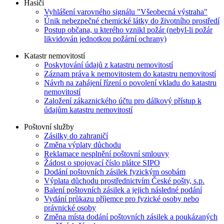
Hasiči
Vyhlášení varovného signálu "Všeobecná výstraha"
Únik nebezpečné chemické látky do životního prostředí
Postup občana, u kterého vznikl požár (nebyl-li požár
likvidován jednotkou požární ochrany)
Katastr nemovitostí
Poskytování údajů z katastru nemovitostí
Záznam práva k nemovitostem do katastru nemovitostí
Návrh na zahájení řízení o povolení vkladu do katastru
nemovitostí
Založení zákaznického účtu pro dálkový přístup k
údajům katastru nemovitostí
Poštovní služby
Zásilky do zahraničí
Změna výplaty důchodu
Reklamace nesplnění poštovní smlouvy
Žádost o spojovací číslo plátce SIPO
Dodání poštovních zásilek fyzickým osobám
Výplata důchodu prostřednictvím České pošty, s.p.
Balení poštovních zásilek a jejich následné podání
Vydání průkazu příjemce pro fyzické osoby nebo
právnické osoby
Změna místa dodání poštovních zásilek a poukázaných