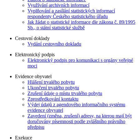
Využívání archivních informací
Vyplňování a zasílání statistických informací
respondenty Českého statistického úřadu
Jak žádat o statistické informace dle zákona č. 89/1995
Sb., o státní statistické službě
Cestovní doklady
Vydání cestovního dokladu
Elektronický podpis
Elektronický podpis pro komunikaci s orgány veřejné
moci
Evidence obyvatel
Hlášení trvalého pobytu
Ukončení trvalého pobytu
Zrušení údaje o místu trvalého pobytu
Zprostředkování kontaktu
Výdej údajů z agendového informačního systému
evidence obyvatel
Zavedení (změna, zrušení) adresy, na kterou mají být
doručovány písemnosti podle zvláštního právního
předpisu
Exekuce