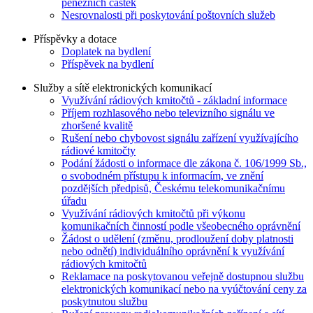
peněžních částek
Nesrovnalosti při poskytování poštovních služeb
Příspěvky a dotace
Doplatek na bydlení
Příspěvek na bydlení
Služby a sítě elektronických komunikací
Využívání rádiových kmitočtů - základní informace
Příjem rozhlasového nebo televizního signálu ve
zhoršené kvalitě
Rušení nebo chybovost signálu zařízení využívajícího
rádiové kmitočty
Podání žádosti o informace dle zákona č. 106/1999 Sb.,
o svobodném přístupu k informacím, ve znění
pozdějších předpisů, Českému telekomunikačnímu
úřadu
Využívání rádiových kmitočtů při výkonu
komunikačních činností podle všeobecného oprávnění
Žádost o udělení (změnu, prodloužení doby platnosti
nebo odnětí) individuálního oprávnění k využívání
rádiových kmitočtů
Reklamace na poskytovanou veřejně dostupnou službu
elektronických komunikací nebo na vyúčtování ceny za
poskytnutou službu