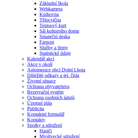
Základní škola
Webkamera
Knihovna
Tělocvična
Tenisový kurt
Sál kulturního domu
Smuteční deska
Farnost
Služby a firmy
Statistické údaje
Kalendář akcí
Akce v okolí
Aglomerace obcí Dolní Lhota
Důležité odkazy a tel. čísla
Životní situace
Ochrana obyvatelstva
Rezervační systém
Ochrana osobních údajů
Územní plán
Publicita
Kontaktní formulář
Kontakty
Spolky a sdružení
Hasiči
Myslivecké sdružení