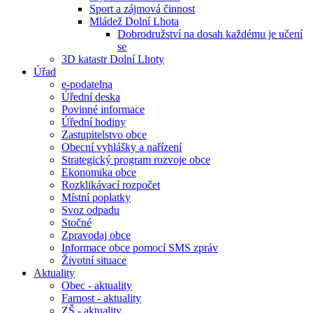
Sport a zájmová činnost
Mládež Dolní Lhota
Dobrodružství na dosah každému je učení
se
3D katastr Dolní Lhoty
Úřad
e-podatelna
Úřední deska
Povinné informace
Úřední hodiny
Zastupitelstvo obce
Obecní vyhlášky a nařízení
Strategický program rozvoje obce
Ekonomika obce
Rozklikávací rozpočet
Místní poplatky
Svoz odpadu
Stočné
Zpravodaj obce
Informace obce pomocí SMS zpráv
Životní situace
Aktuality
Obec - aktuality
Farnost - aktuality
ZŠ - aktuality