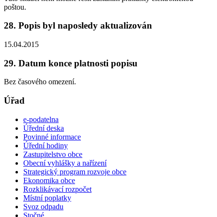
poštou.
28. Popis byl naposledy aktualizován
15.04.2015
29. Datum konce platnosti popisu
Bez časového omezení.
Úřad
e-podatelna
Úřední deska
Povinné informace
Úřední hodiny
Zastupitelstvo obce
Obecní vyhlášky a nařízení
Strategický program rozvoje obce
Ekonomika obce
Rozklikávací rozpočet
Místní poplatky
Svoz odpadu
Stočné