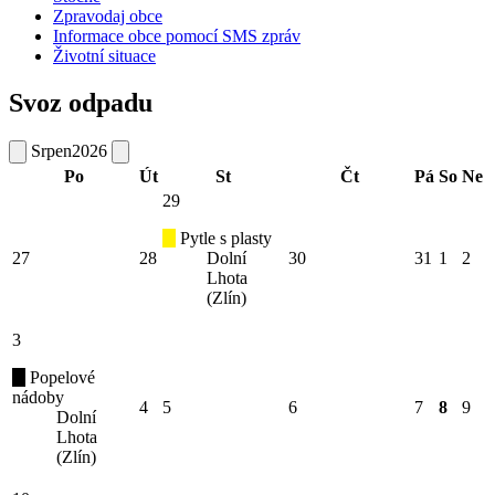
Zpravodaj obce
Informace obce pomocí SMS zpráv
Životní situace
Svoz odpadu
Srpen
2026
Po
Út
St
Čt
Pá
So
Ne
29
Pytle s plasty
27
28
Dolní
30
31
1
2
Lhota
(Zlín)
3
Popelové
nádoby
4
5
6
7
8
9
Dolní
Lhota
(Zlín)