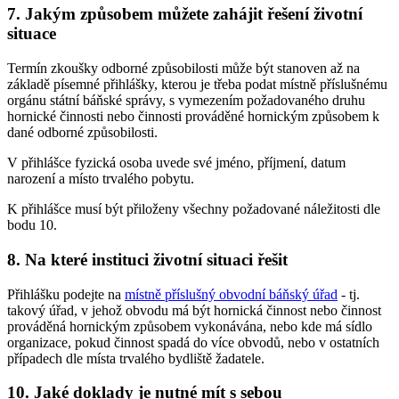
7. Jakým způsobem můžete zahájit řešení životní
situace
Termín zkoušky odborné způsobilosti může být stanoven až na
základě písemné přihlášky, kterou je třeba podat místně příslušnému
orgánu státní báňské správy, s vymezením požadovaného druhu
hornické činnosti nebo činnosti prováděné hornickým způsobem k
dané odborné způsobilosti.
V přihlášce fyzická osoba uvede své jméno, příjmení, datum
narození a místo trvalého pobytu.
K přihlášce musí být přiloženy všechny požadované náležitosti dle
bodu 10.
8. Na které instituci životní situaci řešit
Přihlášku podejte na
místně příslušný obvodní báňský úřad
- tj.
takový úřad, v jehož obvodu má být hornická činnost nebo činnost
prováděná hornickým způsobem vykonávána, nebo kde má sídlo
organizace, pokud činnost spadá do více obvodů, nebo v ostatních
případech dle místa trvalého bydliště žadatele.
10. Jaké doklady je nutné mít s sebou