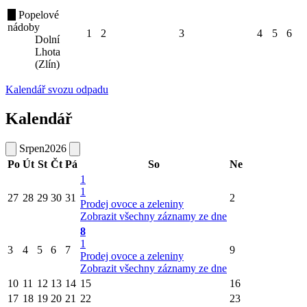
Popelové
nádoby
1
2
3
4
5
6
Dolní
Lhota
(Zlín)
Kalendář svozu odpadu
Kalendář
Srpen
2026
Po
Út
St
Čt
Pá
So
Ne
1
1
27
28
29
30
31
2
Prodej ovoce a zeleniny
Zobrazit všechny záznamy ze dne
8
1
3
4
5
6
7
9
Prodej ovoce a zeleniny
Zobrazit všechny záznamy ze dne
10
11
12
13
14
15
16
17
18
19
20
21
22
23