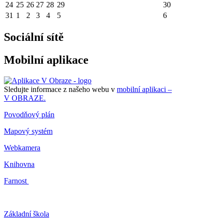
24
25
26
27
28
29
30
31
1
2
3
4
5
6
Sociální sítě
Mobilní aplikace
Sledujte informace z našeho webu v
mobilní aplikaci –
V OBRAZE.
Povodňový plán
Mapový systém
Webkamera
Knihovna
Farnost
Základní škola