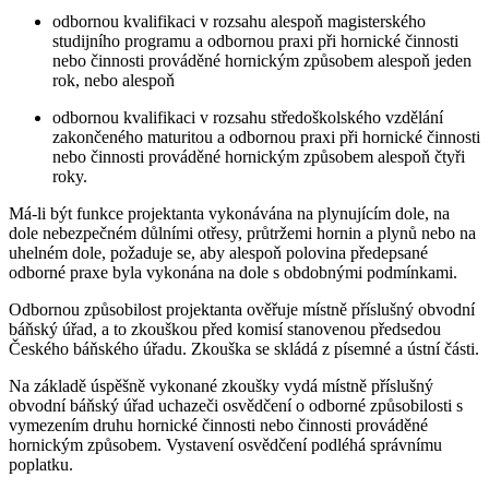
odbornou kvalifikaci v rozsahu alespoň magisterského
studijního programu a odbornou praxi při hornické činnosti
nebo činnosti prováděné hornickým způsobem alespoň jeden
rok, nebo alespoň
odbornou kvalifikaci v rozsahu středoškolského vzdělání
zakončeného maturitou a odbornou praxi při hornické činnosti
nebo činnosti prováděné hornickým způsobem alespoň čtyři
roky.
Má-li být funkce projektanta vykonávána na plynujícím dole, na
dole nebezpečném důlními otřesy, průtržemi hornin a plynů nebo na
uhelném dole, požaduje se, aby alespoň polovina předepsané
odborné praxe byla vykonána na dole s obdobnými podmínkami.
Odbornou způsobilost projektanta ověřuje místně příslušný obvodní
báňský úřad, a to zkouškou před komisí stanovenou předsedou
Českého báňského úřadu. Zkouška se skládá z písemné a ústní části.
Na základě úspěšně vykonané zkoušky vydá místně příslušný
obvodní báňský úřad uchazeči osvědčení o odborné způsobilosti s
vymezením druhu hornické činnosti nebo činnosti prováděné
hornickým způsobem. Vystavení osvědčení podléhá správnímu
poplatku.