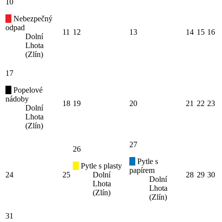
10
Nebezpečný
odpad
11
12
13
14
15
16
Dolní
Lhota
(Zlín)
17
Popelové
nádoby
18
19
20
21
22
23
Dolní
Lhota
(Zlín)
27
26
Pytle s
Pytle s plasty
papírem
24
25
Dolní
28
29
30
Dolní
Lhota
Lhota
(Zlín)
(Zlín)
31