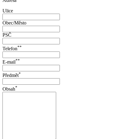
Adresa
Ulice
Obec/Město
PSČ
**
Telefon
**
E-mail
*
Předmět
*
Obsah