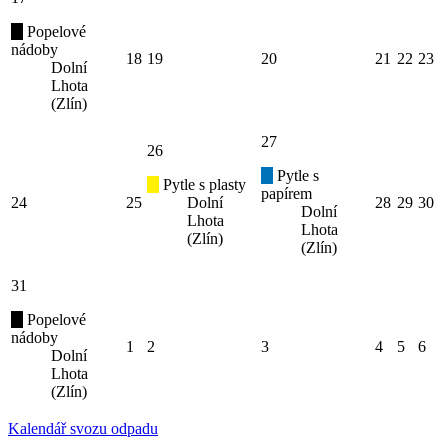
Popelové
nádoby
18
19
20
21
22
23
Dolní
Lhota
(Zlín)
27
26
Pytle s
Pytle s plasty
papírem
24
25
Dolní
28
29
30
Dolní
Lhota
Lhota
(Zlín)
(Zlín)
31
Popelové
nádoby
1
2
3
4
5
6
Dolní
Lhota
(Zlín)
Kalendář svozu odpadu