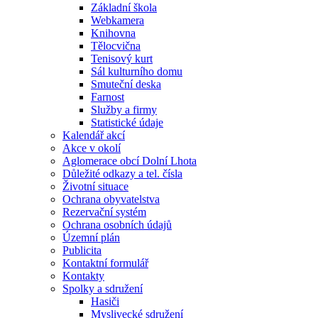
Základní škola
Webkamera
Knihovna
Tělocvična
Tenisový kurt
Sál kulturního domu
Smuteční deska
Farnost
Služby a firmy
Statistické údaje
Kalendář akcí
Akce v okolí
Aglomerace obcí Dolní Lhota
Důležité odkazy a tel. čísla
Životní situace
Ochrana obyvatelstva
Rezervační systém
Ochrana osobních údajů
Územní plán
Publicita
Kontaktní formulář
Kontakty
Spolky a sdružení
Hasiči
Myslivecké sdružení