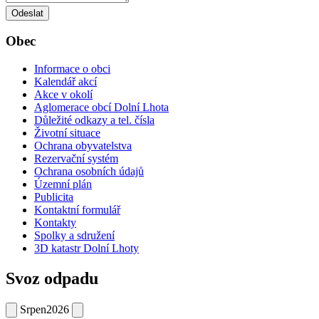
Odeslat
Obec
Informace o obci
Kalendář akcí
Akce v okolí
Aglomerace obcí Dolní Lhota
Důležité odkazy a tel. čísla
Životní situace
Ochrana obyvatelstva
Rezervační systém
Ochrana osobních údajů
Územní plán
Publicita
Kontaktní formulář
Kontakty
Spolky a sdružení
3D katastr Dolní Lhoty
Svoz odpadu
Srpen
2026