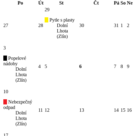
Po
Út
St
Čt
Pá
So
Ne
29
Pytle s plasty
27
28
Dolní
30
31
1
2
Lhota
(Zlín)
3
Popelové
nádoby
4
5
6
7
8
9
Dolní
Lhota
(Zlín)
10
Nebezpečný
odpad
11
12
13
14
15
16
Dolní
Lhota
(Zlín)
17