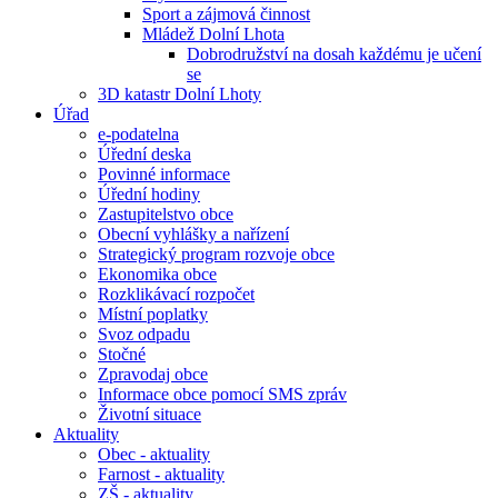
Sport a zájmová činnost
Mládež Dolní Lhota
Dobrodružství na dosah každému je učení
se
3D katastr Dolní Lhoty
Úřad
e-podatelna
Úřední deska
Povinné informace
Úřední hodiny
Zastupitelstvo obce
Obecní vyhlášky a nařízení
Strategický program rozvoje obce
Ekonomika obce
Rozklikávací rozpočet
Místní poplatky
Svoz odpadu
Stočné
Zpravodaj obce
Informace obce pomocí SMS zpráv
Životní situace
Aktuality
Obec - aktuality
Farnost - aktuality
ZŠ - aktuality