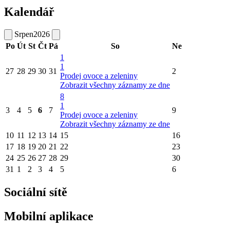
Kalendář
Srpen
2026
Po
Út
St
Čt
Pá
So
Ne
1
1
27
28
29
30
31
2
Prodej ovoce a zeleniny
Zobrazit všechny záznamy ze dne
8
1
3
4
5
6
7
9
Prodej ovoce a zeleniny
Zobrazit všechny záznamy ze dne
10
11
12
13
14
15
16
17
18
19
20
21
22
23
24
25
26
27
28
29
30
31
1
2
3
4
5
6
Sociální sítě
Mobilní aplikace