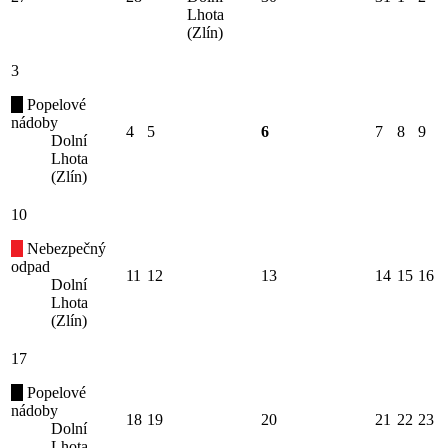
Lhota
(Zlín)
3
Popelové
nádoby
4
5
6
7
8
9
Dolní
Lhota
(Zlín)
10
Nebezpečný
odpad
11
12
13
14
15
16
Dolní
Lhota
(Zlín)
17
Popelové
nádoby
18
19
20
21
22
23
Dolní
Lhota