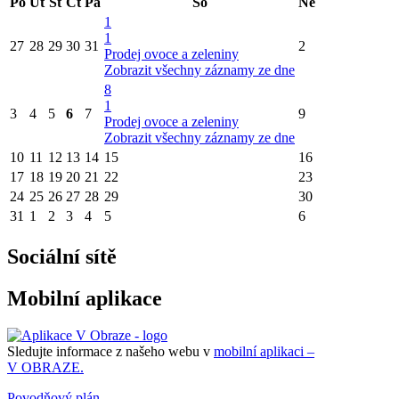
Po
Út
St
Čt
Pá
So
Ne
1
1
27
28
29
30
31
2
Prodej ovoce a zeleniny
Zobrazit všechny záznamy ze dne
8
1
3
4
5
6
7
9
Prodej ovoce a zeleniny
Zobrazit všechny záznamy ze dne
10
11
12
13
14
15
16
17
18
19
20
21
22
23
24
25
26
27
28
29
30
31
1
2
3
4
5
6
Sociální sítě
Mobilní aplikace
Sledujte informace z našeho webu v
mobilní aplikaci –
V OBRAZE.
Povodňový plán