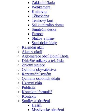
Základní škola
Webkamera
Knihovna
Tělocvična
Tenisový kurt
Sál kulturního domu
Smuteční deska
Farnost
Služby a firmy
Statistické údaje
Kalendář akcí
Akce v okolí
Aglomerace obcí Dolní Lhota
Důležité odkazy a tel. čísla
Životní situace
Ochrana obyvatelstva
Rezervační systém
Ochrana osobních údajů
Územní plán
Publicita
Kontaktní formulář
Kontakty
Spolky a sdružení
Hasiči
Myslivecké sdružení