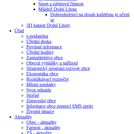
Sport a zájmová činnost
Mládež Dolní Lhota
Dobrodružství na dosah každému je učení
se
3D katastr Dolní Lhoty
Úřad
e-podatelna
Úřední deska
Povinné informace
Úřední hodiny
Zastupitelstvo obce
Obecní vyhlášky a nařízení
Strategický program rozvoje obce
Ekonomika obce
Rozklikávací rozpočet
Místní poplatky
Svoz odpadu
Stočné
Zpravodaj obce
Informace obce pomocí SMS zpráv
Životní situace
Aktuality
Obec - aktuality
Farnost - aktuality
ZŠ - aktuality