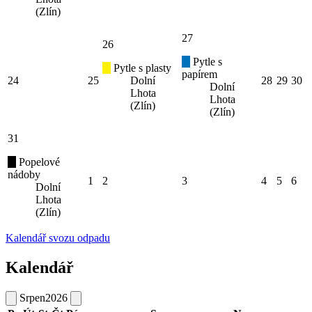
(Zlín)
27
26
Pytle s
Pytle s plasty
papírem
24
25
Dolní
28
29
30
Dolní
Lhota
Lhota
(Zlín)
(Zlín)
31
Popelové
nádoby
1
2
3
4
5
6
Dolní
Lhota
(Zlín)
Kalendář svozu odpadu
Kalendář
Srpen
2026