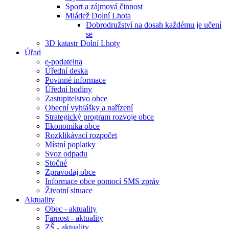
Sport a zájmová činnost
Mládež Dolní Lhota
Dobrodružství na dosah každému je učení
se
3D katastr Dolní Lhoty
Úřad
e-podatelna
Úřední deska
Povinné informace
Úřední hodiny
Zastupitelstvo obce
Obecní vyhlášky a nařízení
Strategický program rozvoje obce
Ekonomika obce
Rozklikávací rozpočet
Místní poplatky
Svoz odpadu
Stočné
Zpravodaj obce
Informace obce pomocí SMS zpráv
Životní situace
Aktuality
Obec - aktuality
Farnost - aktuality
ZŠ - aktuality