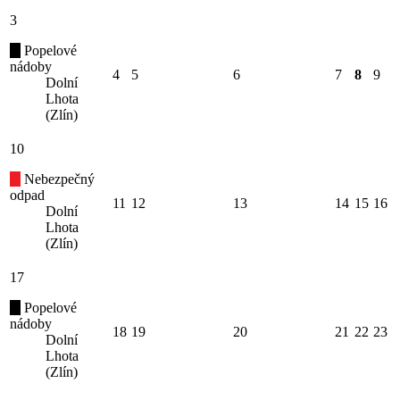
3
Popelové
nádoby
4
5
6
7
8
9
Dolní
Lhota
(Zlín)
10
Nebezpečný
odpad
11
12
13
14
15
16
Dolní
Lhota
(Zlín)
17
Popelové
nádoby
18
19
20
21
22
23
Dolní
Lhota
(Zlín)