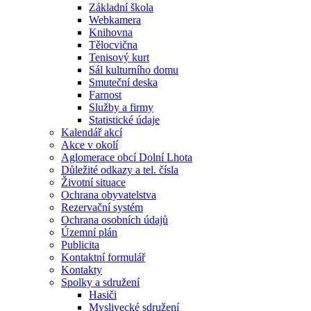
Základní škola
Webkamera
Knihovna
Tělocvična
Tenisový kurt
Sál kulturního domu
Smuteční deska
Farnost
Služby a firmy
Statistické údaje
Kalendář akcí
Akce v okolí
Aglomerace obcí Dolní Lhota
Důležité odkazy a tel. čísla
Životní situace
Ochrana obyvatelstva
Rezervační systém
Ochrana osobních údajů
Územní plán
Publicita
Kontaktní formulář
Kontakty
Spolky a sdružení
Hasiči
Myslivecké sdružení