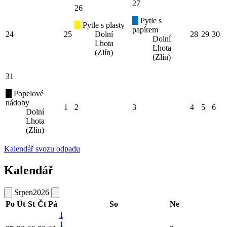
27
26
Pytle s
Pytle s plasty
papírem
24
25
Dolní
28
29
30
Dolní
Lhota
Lhota
(Zlín)
(Zlín)
31
Popelové
nádoby
1
2
3
4
5
6
Dolní
Lhota
(Zlín)
Kalendář svozu odpadu
Kalendář
Srpen
2026
Po
Út
St
Čt
Pá
So
Ne
1
1