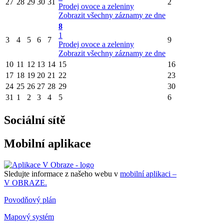
27
28
29
30
31
2
Prodej ovoce a zeleniny
Zobrazit všechny záznamy ze dne
8
1
3
4
5
6
7
9
Prodej ovoce a zeleniny
Zobrazit všechny záznamy ze dne
10
11
12
13
14
15
16
17
18
19
20
21
22
23
24
25
26
27
28
29
30
31
1
2
3
4
5
6
Sociální sítě
Mobilní aplikace
Sledujte informace z našeho webu v
mobilní aplikaci –
V OBRAZE.
Povodňový plán
Mapový systém