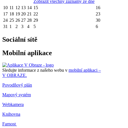
Zobrazit všechny záznamy ze dne
10
11
12
13
14
15
16
17
18
19
20
21
22
23
24
25
26
27
28
29
30
31
1
2
3
4
5
6
Sociální sítě
Mobilní aplikace
Sledujte informace z našeho webu v
mobilní aplikaci –
V OBRAZE.
Povodňový plán
Mapový systém
Webkamera
Knihovna
Farnost