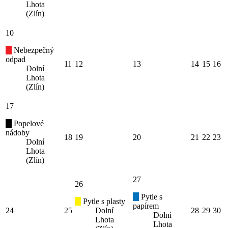
Lhota
(Zlín)
10
Nebezpečný
odpad
11
12
13
14
15
16
Dolní
Lhota
(Zlín)
17
Popelové
nádoby
18
19
20
21
22
23
Dolní
Lhota
(Zlín)
27
26
Pytle s
Pytle s plasty
papírem
24
25
Dolní
28
29
30
Dolní
Lhota
Lhota