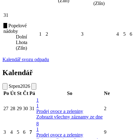
(Zlín)
(Zlín)
31
Popelové
nádoby
1
2
3
4
5
6
Dolní
Lhota
(Zlín)
Kalendář svozu odpadu
Kalendář
Srpen
2026
Po
Út
St
Čt
Pá
So
Ne
1
1
27
28
29
30
31
2
Prodej ovoce a zeleniny
Zobrazit všechny záznamy ze dne
8
1
3
4
5
6
7
9
Prodej ovoce a zeleniny