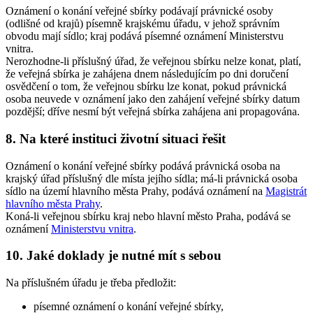
Oznámení o konání veřejné sbírky podávají právnické osoby
(odlišné od krajů) písemně krajskému úřadu, v jehož správním
obvodu mají sídlo; kraj podává písemné oznámení Ministerstvu
vnitra.
Nerozhodne-li příslušný úřad, že veřejnou sbírku nelze konat, platí,
že veřejná sbírka je zahájena dnem následujícím po dni doručení
osvědčení o tom, že veřejnou sbírku lze konat, pokud právnická
osoba neuvede v oznámení jako den zahájení veřejné sbírky datum
pozdější; dříve nesmí být veřejná sbírka zahájena ani propagována.
8. Na které instituci životní situaci řešit
Oznámení o konání veřejné sbírky podává právnická osoba na
krajský úřad příslušný dle místa jejího sídla; má-li právnická osoba
sídlo na území hlavního města Prahy, podává oznámení na
Magistrát
hlavního města Prahy
.
Koná-li veřejnou sbírku kraj nebo hlavní město Praha, podává se
oznámení
Ministerstvu vnitra
.
10. Jaké doklady je nutné mít s sebou
Na příslušném úřadu je třeba předložit:
písemné oznámení o konání veřejné sbírky,