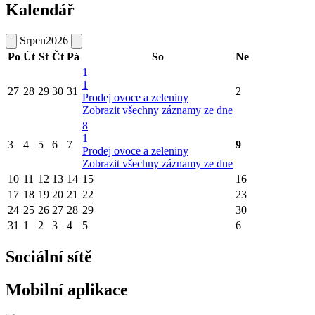
Kalendář
Srpen
2026
Po
Út
St
Čt
Pá
So
Ne
1
1
27
28
29
30
31
2
Prodej ovoce a zeleniny
Zobrazit všechny záznamy ze dne
8
1
3
4
5
6
7
9
Prodej ovoce a zeleniny
Zobrazit všechny záznamy ze dne
10
11
12
13
14
15
16
17
18
19
20
21
22
23
24
25
26
27
28
29
30
31
1
2
3
4
5
6
Sociální sítě
Mobilní aplikace