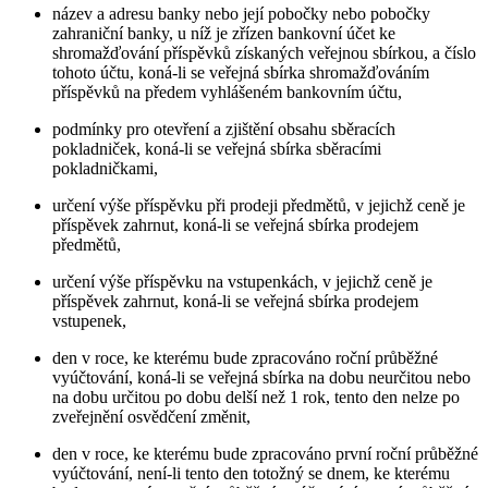
název a adresu banky nebo její pobočky nebo pobočky
zahraniční banky, u níž je zřízen bankovní účet ke
shromažďování příspěvků získaných veřejnou sbírkou, a číslo
tohoto účtu, koná-li se veřejná sbírka shromažďováním
příspěvků na předem vyhlášeném bankovním účtu,
podmínky pro otevření a zjištění obsahu sběracích
pokladniček, koná-li se veřejná sbírka sběracími
pokladničkami,
určení výše příspěvku při prodeji předmětů, v jejichž ceně je
příspěvek zahrnut, koná-li se veřejná sbírka prodejem
předmětů,
určení výše příspěvku na vstupenkách, v jejichž ceně je
příspěvek zahrnut, koná-li se veřejná sbírka prodejem
vstupenek,
den v roce, ke kterému bude zpracováno roční průběžné
vyúčtování, koná-li se veřejná sbírka na dobu neurčitou nebo
na dobu určitou po dobu delší než 1 rok, tento den nelze po
zveřejnění osvědčení změnit,
den v roce, ke kterému bude zpracováno první roční průběžné
vyúčtování, není-li tento den totožný se dnem, ke kterému