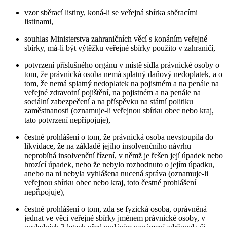
vzor sběrací listiny, koná-li se veřejná sbírka sběracími
listinami,
souhlas Ministerstva zahraničních věcí s konáním veřejné
sbírky, má-li být výtěžku veřejné sbírky použito v zahraničí,
potvrzení příslušného orgánu v místě sídla právnické osoby o
tom, že právnická osoba nemá splatný daňový nedoplatek, a o
tom, že nemá splatný nedoplatek na pojistném a na penále na
veřejné zdravotní pojištění, na pojistném a na penále na
sociální zabezpečení a na příspěvku na státní politiku
zaměstnanosti (oznamuje-li veřejnou sbírku obec nebo kraj,
tato potvrzení nepřipojuje),
čestné prohlášení o tom, že právnická osoba nevstoupila do
likvidace, že na základě jejího insolvenčního návrhu
neprobíhá insolvenční řízení, v němž je řešen její úpadek nebo
hrozící úpadek, nebo že nebylo rozhodnuto o jejím úpadku,
anebo na ni nebyla vyhlášena nucená správa (oznamuje-li
veřejnou sbírku obec nebo kraj, toto čestné prohlášení
nepřipojuje),
čestné prohlášení o tom, zda se fyzická osoba, oprávněná
jednat ve věci veřejné sbírky jménem právnické osoby, v