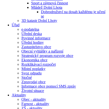
Sport a zájmová činnost
Mládež Dolní Lhota
Dobrodružství na dosah každému je učení
se
3D katastr Dolní Lhoty
Úřad
e-podatelna
Úřední deska
Povinné informace
Úřední hodiny
Zastupitelstvo obce
Obecní vyhlášky a nařízení
Strategický program rozvoje obce
Ekonomika obce
Rozklikávací rozpočet
Místní poplatky
Svoz odpadu
Stočné
Zpravodaj obce
Informace obce pomocí SMS zpráv
Životní situace
Aktuality
Obec - aktuality
Farnost - aktuality
ZŠ - aktuality