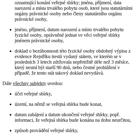
oznamující konání veřejné sbírky; jména, příjmení, data
narození a místa trvalého pobytu osob, které jsou statutárními
orgány právnické osoby nebo členy statutárního orgánu
právnické osoby,
jméno, příjmení, datum narození a místo trvalého pobytu
fyzické osoby, oprávněné jednat ve věci veřejné sbírky
jménem právnické osoby,
doklad o bezúhonnosti této fyzické osoby obdobný výpisu z
evidence Rejstříku trestů vydaný státem, ve kterém se v
posledních 3 letech zdržovala nepřetržitě déle než 3 měsíce,
který nesmí být starší 90 dnů, nebo čestné prohlášení v
případě, že tento stát takový doklad nevydává.
Dále
všechny subjekty
uvedou:
účel veřejné sbírky,
území, na němž se veřejná sbírka bude konat,
datum zahájení a datum ukončení veřejné sbírky, popř.
informaci, že veřejná sbírka bude konána na dobu neurčitou,
způsob provádění veřejné sbírky,