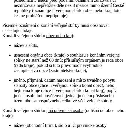
posledních 3 letech před podáním oznámení zdržovala či
nezdržovala nepřetržitě déle než 3 měsíce mimo území České
republiky (oznamuje-li veřejnou sbírku obec nebo kraj, toto
čestné prohlášení nepřipojuje).
Písemné oznámení o konání veřejné sbírky musí obsahovat
následující údaje:
Koná-li veřejnou sbírku
obec nebo kraj
:
název a sídlo,
usnesení orgánu obce (kraje) o souhlasu s konáním veřejné
sbírky ne starší než 60 dnů; příslušným orgánem je rada obce
(rada kraje), pokud si tuto pravomoc nevyhradilo
zastupitelstvo obce (zastupitelstvo kraje),
jméno, příjmení, datum narození a místo trvalého pobytu
starosty obce (chce-li veřejnou sbírku konat obec), nebo
hejtmana kraje (chce-li veřejnou sbírku konat kraj), popř.
jména osob jimi pověřených jednat jménem příslušného
územního samosprávného celku ve věci veřejné sbírky.
Koná-li veřejnou sbírku
jiná právnická osoba
(odlišná od obce nebo
kraje):
název (obchodní firmu), sídlo a IČ právnické osoby