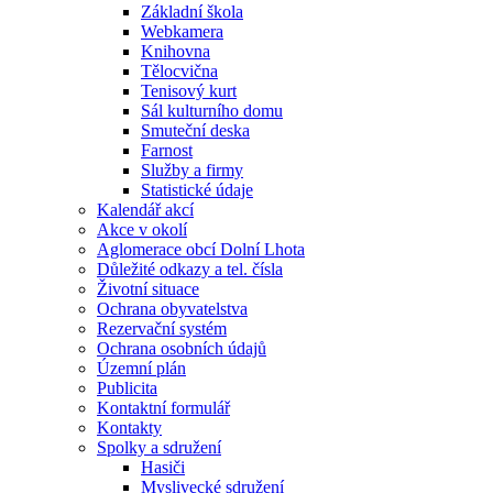
Základní škola
Webkamera
Knihovna
Tělocvična
Tenisový kurt
Sál kulturního domu
Smuteční deska
Farnost
Služby a firmy
Statistické údaje
Kalendář akcí
Akce v okolí
Aglomerace obcí Dolní Lhota
Důležité odkazy a tel. čísla
Životní situace
Ochrana obyvatelstva
Rezervační systém
Ochrana osobních údajů
Územní plán
Publicita
Kontaktní formulář
Kontakty
Spolky a sdružení
Hasiči
Myslivecké sdružení