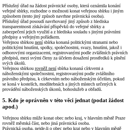
Příslušný úřad na žádost právnické osoby, která oznámila konání
veřejné sbírky, rozhodne o možnosti konat veřejnou sbírku i jiným
způsobem (tento jiný způsob navrhne právnická osoba).
Příslušný úřad posoudí navrhovaný jiný způsob z hlediska
transparentnosti získávání příspěvků do veřejné sbírky a
zabezpečení jejich využití a z hlediska souladu s jinými právními
předpisy a veřejným pořádkem.
Veřejnou sbírkou
není
sbírka konaná politickými stranami nebo
politickými hnutími, spolky, společnostmi, svazy, hnutími, jakož i
odborovými organizacemi, registrovanými podle zvláštních právních
předpisů, mezi svými členy za účelem dosažení prostředků k plnění
svých úkolů.
Veřejnou sbírkou
rovněž není
sbírka konaná církvemi a
náboženskými společnostmi, registrovanými podle zvláštního
právního předpisu, k církevním nebo náboženským účelům, pokud
se koná v kostelích, modlitebnách a jiných místech určených k
provádění náboženských úkonů, bohoslužeb a obřadů.
5. Kdo je oprávněn v této věci jednat (podat žádost
apod.)
Veřejnou sbírku může konat obec nebo kraj, v hlavním městě Praze
rovněž městská část, nebo jiná právnická osoba.
Právnická osoba, nejde-li o obec nebo kraj nebo v hlavním městě