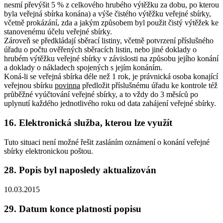
nesmí převýšit 5 % z celkového hrubého výtěžku za dobu, po kterou
byla veřejná sbírka konána) a výše čistého výtěžku veřejné sbírky,
včetně prokázání, zda a jakým způsobem byl použit čistý výtěžek ke
stanovenému účelu veřejné sbírky.
Zároveň se předkládají sběrací listiny, včetně potvrzení příslušného
úřadu o počtu ověřených sběracích listin, nebo jiné doklady o
hrubém výtěžku veřejné sbírky v závislosti na způsobu jejího konání
a doklady o nákladech spojených s jejím konáním.
Koná-li se veřejná sbírka déle než 1 rok, je právnická osoba konající
veřejnou sbírku
povinna
předložit příslušnému úřadu ke kontrole též
průběžné vyúčtování veřejné sbírky, a to vždy do 3 měsíců po
uplynutí každého jednotlivého roku od data zahájení veřejné sbírky.
16. Elektronická služba, kterou lze využít
Tuto situaci není možné řešit zasláním oznámení o konání veřejné
sbírky elektronickou poštou.
28. Popis byl naposledy aktualizován
10.03.2015
29. Datum konce platnosti popisu