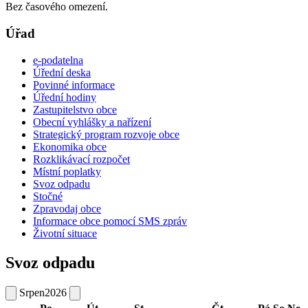
Bez časového omezení.
Úřad
e-podatelna
Úřední deska
Povinné informace
Úřední hodiny
Zastupitelstvo obce
Obecní vyhlášky a nařízení
Strategický program rozvoje obce
Ekonomika obce
Rozklikávací rozpočet
Místní poplatky
Svoz odpadu
Stočné
Zpravodaj obce
Informace obce pomocí SMS zpráv
Životní situace
Svoz odpadu
Srpen
2026