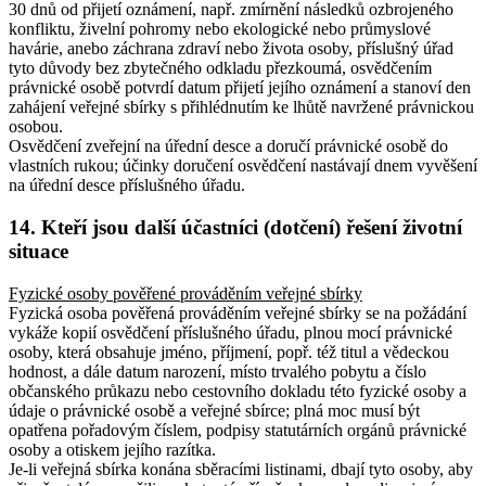
30 dnů od přijetí oznámení, např. zmírnění následků ozbrojeného
konfliktu, živelní pohromy nebo ekologické nebo průmyslové
havárie, anebo záchrana zdraví nebo života osoby, příslušný úřad
tyto důvody bez zbytečného odkladu přezkoumá, osvědčením
právnické osobě potvrdí datum přijetí jejího oznámení a stanoví den
zahájení veřejné sbírky s přihlédnutím ke lhůtě navržené právnickou
osobou.
Osvědčení zveřejní na úřední desce a doručí právnické osobě do
vlastních rukou; účinky doručení osvědčení nastávají dnem vyvěšení
na úřední desce příslušného úřadu.
14. Kteří jsou další účastníci (dotčení) řešení životní
situace
Fyzické osoby pověřené prováděním veřejné sbírky
Fyzická osoba pověřená prováděním veřejné sbírky se na požádání
vykáže kopií osvědčení příslušného úřadu, plnou mocí právnické
osoby, která obsahuje jméno, příjmení, popř. též titul a vědeckou
hodnost, a dále datum narození, místo trvalého pobytu a číslo
občanského průkazu nebo cestovního dokladu této fyzické osoby a
údaje o právnické osobě a veřejné sbírce; plná moc musí být
opatřena pořadovým číslem, podpisy statutárních orgánů právnické
osoby a otiskem jejího razítka.
Je-li veřejná sbírka konána sběracími listinami, dbají tyto osoby, aby