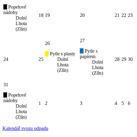
Popelové
nádoby
18
19
20
21
22
23
Dolní
Lhota
(Zlín)
27
26
Pytle s
Pytle s plasty
papírem
24
25
Dolní
28
29
30
Dolní
Lhota
Lhota
(Zlín)
(Zlín)
31
Popelové
nádoby
1
2
3
4
5
6
Dolní
Lhota
(Zlín)
Kalendář svozu odpadu