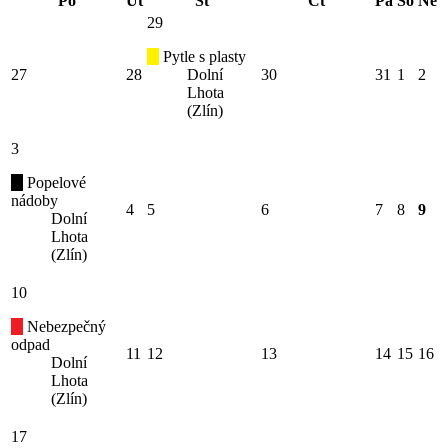
Po
Út
St
Čt
Pá
So
Ne
29
Pytle s plasty
27
28
Dolní
30
31
1
2
Lhota
(Zlín)
3
Popelové
nádoby
4
5
6
7
8
9
Dolní
Lhota
(Zlín)
10
Nebezpečný
odpad
11
12
13
14
15
16
Dolní
Lhota
(Zlín)
17