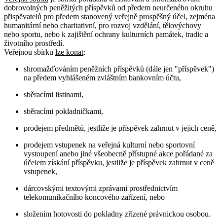
dobrovolných peněžitých příspěvků od předem neurčeného okruhu
přispěvatelů pro předem stanovený veřejně prospěšný účel, zejména
humanitární nebo charitativní, pro rozvoj vzdělání, tělovýchovy
nebo sportu, nebo k zajištění ochrany kulturních památek, tradic a
životního prostředí.
Veřejnou sbírku
lze konat
:
shromažďováním peněžních příspěvků (dále jen "příspěvek")
na předem vyhlášeném zvláštním bankovním účtu,
sběracími listinami,
sběracími pokladničkami,
prodejem předmětů, jestliže je příspěvek zahrnut v jejich ceně,
prodejem vstupenek na veřejná kulturní nebo sportovní
vystoupení anebo jiné všeobecně přístupné akce pořádané za
účelem získání příspěvku, jestliže je příspěvek zahrnut v ceně
vstupenek,
dárcovskými textovými zprávami prostřednictvím
telekomunikačního koncového zařízení, nebo
složením hotovosti do pokladny zřízené právnickou osobou.