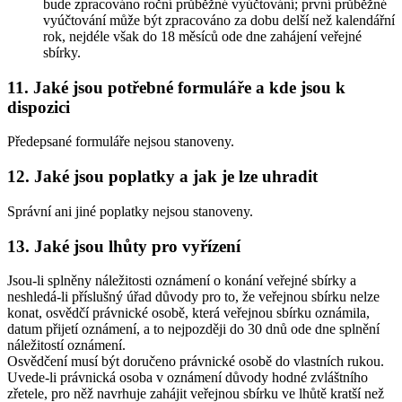
bude zpracováno roční průběžné vyúčtování; první průběžné
vyúčtování může být zpracováno za dobu delší než kalendářní
rok, nejdéle však do 18 měsíců ode dne zahájení veřejné
sbírky.
11. Jaké jsou potřebné formuláře a kde jsou k
dispozici
Předepsané formuláře nejsou stanoveny.
12. Jaké jsou poplatky a jak je lze uhradit
Správní ani jiné poplatky nejsou stanoveny.
13. Jaké jsou lhůty pro vyřízení
Jsou-li splněny náležitosti oznámení o konání veřejné sbírky a
neshledá-li příslušný úřad důvody pro to, že veřejnou sbírku nelze
konat, osvědčí právnické osobě, která veřejnou sbírku oznámila,
datum přijetí oznámení, a to nejpozději do 30 dnů ode dne splnění
náležitostí oznámení.
Osvědčení musí být doručeno právnické osobě do vlastních rukou.
Uvede-li právnická osoba v oznámení důvody hodné zvláštního
zřetele, pro něž navrhuje zahájit veřejnou sbírku ve lhůtě kratší než