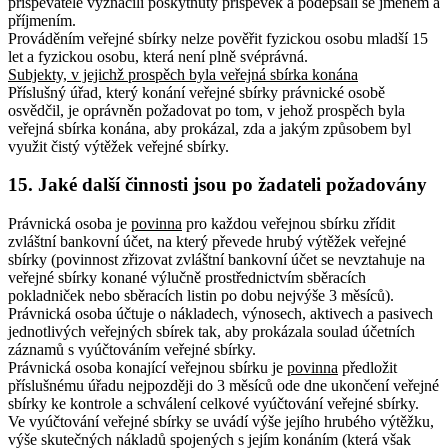
přispěvatelé vyznačili poskytnutý příspěvek a podepsali se jménem a
příjmením.
Prováděním veřejné sbírky nelze pověřit fyzickou osobu mladší 15
let a fyzickou osobu, která není plně svéprávná.
Subjekty, v jejichž prospěch byla veřejná sbírka konána
Příslušný úřad, který konání veřejné sbírky právnické osobě
osvědčil, je oprávněn požadovat po tom, v jehož prospěch byla
veřejná sbírka konána, aby prokázal, zda a jakým způsobem byl
využit čistý výtěžek veřejné sbírky.
15. Jaké další činnosti jsou po žadateli požadovány
Právnická osoba je
povinna
pro každou veřejnou sbírku zřídit
zvláštní bankovní účet, na který převede hrubý výtěžek veřejné
sbírky (povinnost zřizovat zvláštní bankovní účet se nevztahuje na
veřejné sbírky konané výlučně prostřednictvím sběracích
pokladniček nebo sběracích listin po dobu nejvýše 3 měsíců).
Právnická osoba účtuje o nákladech, výnosech, aktivech a pasivech
jednotlivých veřejných sbírek tak, aby prokázala soulad účetních
záznamů s vyúčtováním veřejné sbírky.
Právnická osoba konající veřejnou sbírku je
povinna
předložit
příslušnému úřadu nejpozději do 3 měsíců ode dne ukončení veřejné
sbírky ke kontrole a schválení celkové vyúčtování veřejné sbírky.
Ve vyúčtování veřejné sbírky se uvádí výše jejího hrubého výtěžku,
výše skutečných nákladů spojených s jejím konáním (která však