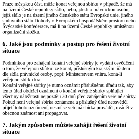
Praze městskou část, může konat veřejnou sbírku v případě, že má
na území České republiky sídlo, nebo, jde-li o právnickou osobu,
jejíž sídlo je na území jiného členského státu Evropské unie, jiného
smluvního státu Dohody o Evropském hospodářském prostoru nebo
Švýcarské konfederace, má-li na území České republiky umístěnou
organizační složku.
6. Jaké jsou podmínky a postup pro řešení životní
situace
Podmínkou pro zahájení konání veřejné sbírky je vydání osvědčení
o tom, že veřejnou sbírku lze konat, příslušným krajským úřadem
dle sídla právnické osoby, popř. Ministerstvem vnitra, koná-li
veřejnou sbírku kraj.
Konání veřejné sbírky je nutno oznámit příslušnému úřadu tak, aby
tento úřad obdržel oznámení o konání veřejné sbírky splňující
všechny náležitosti nejpozději 30 dnů před zahájením veřejné sbírky.
Pokud není veřejná sbírka oznámena a příslušný úřad neosvědčí
přijetí tohoto oznámení, nesmí se veřejná sbírka provádět, uvádět v
obecnou známost ani propagovat.
7. Jakým způsobem můžete zahájit řešení životní
situace