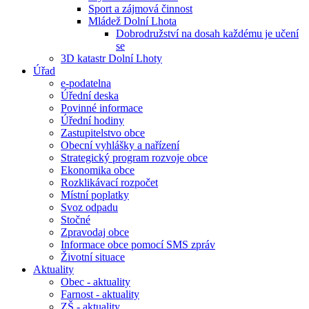
Sport a zájmová činnost
Mládež Dolní Lhota
Dobrodružství na dosah každému je učení
se
3D katastr Dolní Lhoty
Úřad
e-podatelna
Úřední deska
Povinné informace
Úřední hodiny
Zastupitelstvo obce
Obecní vyhlášky a nařízení
Strategický program rozvoje obce
Ekonomika obce
Rozklikávací rozpočet
Místní poplatky
Svoz odpadu
Stočné
Zpravodaj obce
Informace obce pomocí SMS zpráv
Životní situace
Aktuality
Obec - aktuality
Farnost - aktuality
ZŠ - aktuality