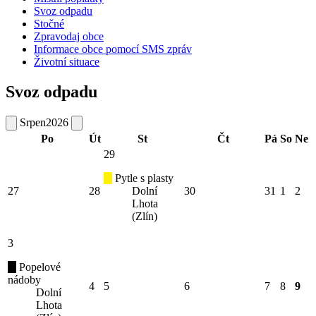
Svoz odpadu
Stočné
Zpravodaj obce
Informace obce pomocí SMS zpráv
Životní situace
Svoz odpadu
Srpen
2026
Po
Út
St
Čt
Pá
So
Ne
29
Pytle s plasty
27
28
Dolní
30
31
1
2
Lhota
(Zlín)
3
Popelové
nádoby
4
5
6
7
8
9
Dolní
Lhota