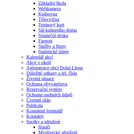
Základní škola
Webkamera
Knihovna
Tělocvična
Tenisový kurt
Sál kulturního domu
Smuteční deska
Farnost
Služby a firmy
Statistické údaje
Kalendář akcí
Akce v okolí
Aglomerace obcí Dolní Lhota
Důležité odkazy a tel. čísla
Životní situace
Ochrana obyvatelstva
Rezervační systém
Ochrana osobních údajů
Územní plán
Publicita
Kontaktní formulář
Kontakty
Spolky a sdružení
Hasiči
Myslivecké sdružení