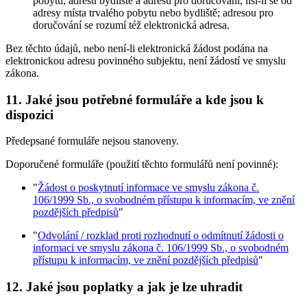
pobytu, adresu bydliště a adresu pro doručování, liší-li se od
adresy místa trvalého pobytu nebo bydliště; adresou pro
doručování se rozumí též elektronická adresa.
Bez těchto údajů, nebo není-li elektronická žádost podána na
elektronickou adresu povinného subjektu, není žádostí ve smyslu
zákona.
11. Jaké jsou potřebné formuláře a kde jsou k
dispozici
Předepsané formuláře nejsou stanoveny.
Doporučené formuláře (použití těchto formulářů není povinné):
"
Žádost o poskytnutí informace ve smyslu zákona č.
106/1999 Sb., o svobodném přístupu k informacím, ve znění
pozdějších předpisů
"
"
Odvolání / rozklad proti rozhodnutí o odmítnutí žádosti o
informaci ve smyslu zákona č. 106/1999 Sb., o svobodném
přístupu k informacím, ve znění pozdějších předpisů
"
12. Jaké jsou poplatky a jak je lze uhradit