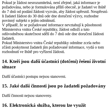
Pokud je žádost nesrozumitelná, není zřejmé, jaká informace je
požadována, nebo je formulována příliš obecně, je žadatel ve lhůtě
do 7 dnů od podání žádosti vyzván, aby žádost upřesnil. Neupřesní-
li žadatel žádost do 30 dnů ode dne doručení výzvy, rozhodne
povinný subjekt o jejím odmítnutí.
V případě, že se požadované informace nevztahují k působnosti
Ministerstva vnitra České republiky, žádost odloží a tuto
odůvodněnou skutečnost sdělí do 7 dnů ode dne doručení žádosti
žadateli.
Pokud Ministerstvo vnitra České republiky odmítne zcela nebo
zčásti poskytnout žadateli jím požadované informace, vydá o tom
rozhodnutí ve lhůtě pro vyřízení žádosti.
14. Kteří jsou další účastníci (dotčení) řešení životní
situace
Další účastníci postupu nejsou stanoveni.
15. Jaké další činnosti jsou po žadateli požadovány
Další činnosti nejsou stanoveny.
16. Elektronická služba, kterou lze využít