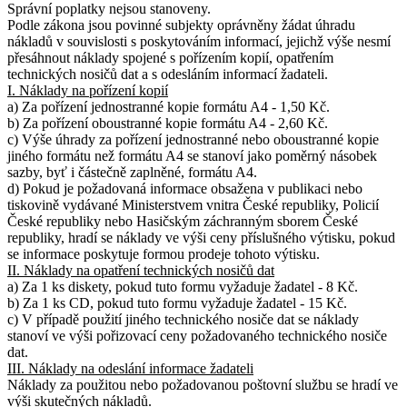
Správní poplatky nejsou stanoveny.
Podle zákona jsou povinné subjekty oprávněny žádat úhradu
nákladů v souvislosti s poskytováním informací, jejichž výše nesmí
přesáhnout náklady spojené s pořízením kopií, opatřením
technických nosičů dat a s odesláním informací žadateli.
I. Náklady na pořízení kopií
a) Za pořízení jednostranné kopie formátu A4 - 1,50 Kč.
b) Za pořízení oboustranné kopie formátu A4 - 2,60 Kč.
c) Výše úhrady za pořízení jednostranné nebo oboustranné kopie
jiného formátu než formátu A4 se stanoví jako poměrný násobek
sazby, byť i částečně zaplněné, formátu A4.
d) Pokud je požadovaná informace obsažena v publikaci nebo
tiskovině vydávané Ministerstvem vnitra České republiky, Policií
České republiky nebo Hasičským záchranným sborem České
republiky, hradí se náklady ve výši ceny příslušného výtisku, pokud
se informace poskytuje formou prodeje tohoto výtisku.
II. Náklady na opatření technických nosičů dat
a) Za 1 ks diskety, pokud tuto formu vyžaduje žadatel - 8 Kč.
b) Za 1 ks CD, pokud tuto formu vyžaduje žadatel - 15 Kč.
c) V případě použití jiného technického nosiče dat se náklady
stanoví ve výši pořizovací ceny požadovaného technického nosiče
dat.
III. Náklady na odeslání informace žadateli
Náklady za použitou nebo požadovanou poštovní službu se hradí ve
výši skutečných nákladů.