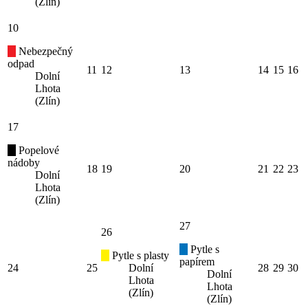
(Zlín)
10
Nebezpečný
odpad
11
12
13
14
15
16
Dolní
Lhota
(Zlín)
17
Popelové
nádoby
18
19
20
21
22
23
Dolní
Lhota
(Zlín)
27
26
Pytle s
Pytle s plasty
papírem
24
25
Dolní
28
29
30
Dolní
Lhota
Lhota
(Zlín)
(Zlín)