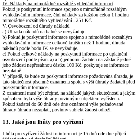
IV. Náklady na mimořádně rozsáhlé vyhledání informací
Pokud je poskytnutí informace spojeno s mimořádně rozsáhlým
vyhledáváním informace, činí náklady za každou celou 1 hodinu
mimořádně rozsáhlého vyhledávání - 251 Kč.
V. Osvobození od úhrady nákladů
a) Úhrada nákladů na balné se nevyžaduje.
b) Pokud je poskytnutí informace spojeno s mimořádně rozsáhlým
vyhledáváním informace celkově kratším než 1 hodinu, úhrada
nákladů podle bodu IV. se nevyžaduje.
c) Pokud celkové náklady na poskytnutí informace po uplatnění
osvobození podle písm. a) a b) jednomu žadateli na základě jedné
jeho žádosti nepřesáhnou částku 100 Kč, poskytuje se informace
bezplatně.
V případě, že bude za poskytnutí informace požadována úhrada, je
tato skutečnost písemně oznámena spolu s výší úhrady žadateli před
poskytnutím informace.
Z oznámení musí být zřejmé, na základě jakých skutečností a jakým
způsobem byla výše úhrady povinným subjektem vyčíslena.
Pokud žadatel do 60 dnů ode dne oznámení výše požadované
úhrady úhradu nezaplatí, povinný subjekt žádost odloží.
13. Jaké jsou lhůty pro vyřízení
Lhůta pro vyřízení žádosti o informaci je 15 dnů ode dne přijetí