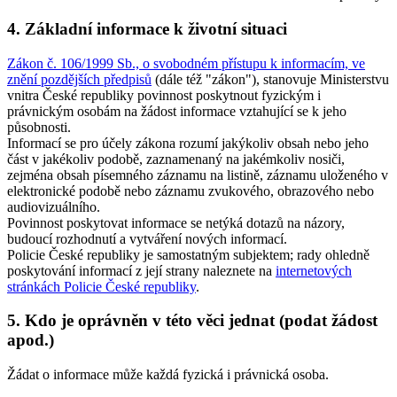
4. Základní informace k životní situaci
Zákon č. 106/1999 Sb., o svobodném přístupu k informacím, ve
znění pozdějších předpisů
(dále též "zákon"), stanovuje Ministerstvu
vnitra České republiky povinnost poskytnout fyzickým i
právnickým osobám na žádost informace vztahující se k jeho
působnosti.
Informací se pro účely zákona rozumí jakýkoliv obsah nebo jeho
část v jakékoliv podobě, zaznamenaný na jakémkoliv nosiči,
zejména obsah písemného záznamu na listině, záznamu uloženého v
elektronické podobě nebo záznamu zvukového, obrazového nebo
audiovizuálního.
Povinnost poskytovat informace se netýká dotazů na názory,
budoucí rozhodnutí a vytváření nových informací.
Policie České republiky je samostatným subjektem; rady ohledně
poskytování informací z její strany naleznete na
internetových
stránkách Policie České republiky
.
5. Kdo je oprávněn v této věci jednat (podat žádost
apod.)
Žádat o informace může každá fyzická i právnická osoba.