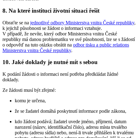
8. Na které instituci životní situaci řešit
Obraťte se na
jednotlivé odbory Ministerstva vnitra České republiky
,
k jejichž působnosti se žádost o informaci vztahuje.
V případě, že nevíte, který odbor Ministerstva vnitra České
republiky má danou problematiku ve své působnosti, lze se s žádostí
o odpověď na tuto otázku obrátit na
odbor tisku a public relations
Ministerstva vnitra České republiky
.
10. Jaké doklady je nutné mít s sebou
K podání žádosti o informaci není potřeba předkládat žádné
doklady.
Ze žádosti musí být zřejmé:
komu je určena,
že se žadatel domáhá poskytnutí informace podle zákona,
kdo žádost podává; žadatel uvede jméno, příjmení, datum
narození (název, identifikační číslo), adresu místa trvalého
pobytu (adresu sídla) nebo, není-li trvale přihlášen k trvalému