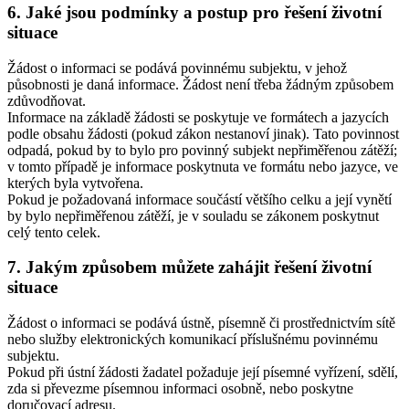
6. Jaké jsou podmínky a postup pro řešení životní
situace
Žádost o informaci se podává povinnému subjektu, v jehož
působnosti je daná informace. Žádost není třeba žádným způsobem
zdůvodňovat.
Informace na základě žádosti se poskytuje ve formátech a jazycích
podle obsahu žádosti (pokud zákon nestanoví jinak). Tato povinnost
odpadá, pokud by to bylo pro povinný subjekt nepřiměřenou zátěží;
v tomto případě je informace poskytnuta ve formátu nebo jazyce, ve
kterých byla vytvořena.
Pokud je požadovaná informace součástí většího celku a její vynětí
by bylo nepřiměřenou zátěží, je v souladu se zákonem poskytnut
celý tento celek.
7. Jakým způsobem můžete zahájit řešení životní
situace
Žádost o informaci se podává ústně, písemně či prostřednictvím sítě
nebo služby elektronických komunikací příslušnému povinnému
subjektu.
Pokud při ústní žádosti žadatel požaduje její písemné vyřízení, sdělí,
zda si převezme písemnou informaci osobně, nebo poskytne
doručovací adresu.