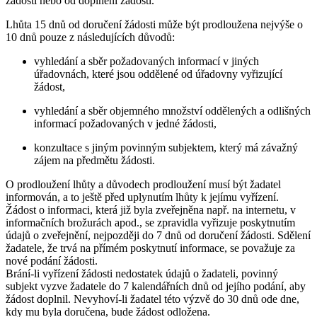
žádosti nebo od doplnění žádosti.
Lhůta 15 dnů od doručení žádosti může být prodloužena nejvýše o
10 dnů pouze z následujících důvodů:
vyhledání a sběr požadovaných informací v jiných
úřadovnách, které jsou oddělené od úřadovny vyřizující
žádost,
vyhledání a sběr objemného množství oddělených a odlišných
informací požadovaných v jedné žádosti,
konzultace s jiným povinným subjektem, který má závažný
zájem na předmětu žádosti.
O prodloužení lhůty a důvodech prodloužení musí být žadatel
informován, a to ještě před uplynutím lhůty k jejímu vyřízení.
Žádost o informaci, která již byla zveřejněna např. na internetu, v
informačních brožurách apod., se zpravidla vyřizuje poskytnutím
údajů o zveřejnění, nejpozději do 7 dnů od doručení žádosti. Sdělení
žadatele, že trvá na přímém poskytnutí informace, se považuje za
nové podání žádosti.
Brání-li vyřízení žádosti nedostatek údajů o žadateli, povinný
subjekt vyzve žadatele do 7 kalendářních dnů od jejího podání, aby
žádost doplnil. Nevyhoví-li žadatel této výzvě do 30 dnů ode dne,
kdy mu byla doručena, bude žádost odložena.