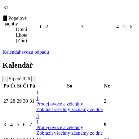
31
Popelové
nádoby
1
2
3
4
5
6
Dolní
Lhota
(Zlín)
Kalendář svozu odpadu
Kalendář
Srpen
2026
Po
Út
St
Čt
Pá
So
Ne
1
1
27
28
29
30
31
2
Prodej ovoce a zeleniny
Zobrazit všechny záznamy ze dne
8
1
3
4
5
6
7
9
Prodej ovoce a zeleniny
Zobrazit všechny záznamy ze dne