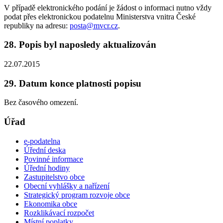
V případě elektronického podání je žádost o informaci nutno vždy
podat přes elektronickou podatelnu Ministerstva vnitra České
republiky na adresu:
posta@mvcr.cz
.
28. Popis byl naposledy aktualizován
22.07.2015
29. Datum konce platnosti popisu
Bez časového omezení.
Úřad
e-podatelna
Úřední deska
Povinné informace
Úřední hodiny
Zastupitelstvo obce
Obecní vyhlášky a nařízení
Strategický program rozvoje obce
Ekonomika obce
Rozklikávací rozpočet
Místní poplatky