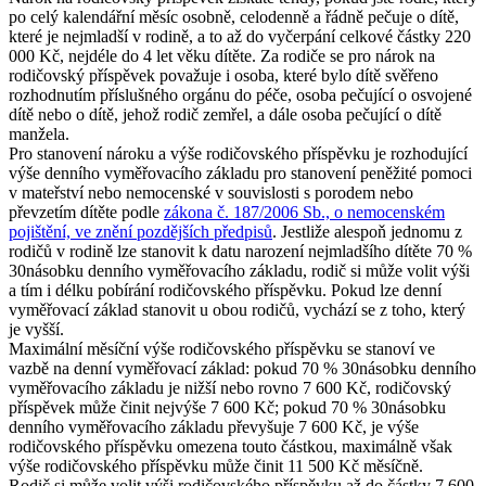
po celý kalendářní měsíc osobně, celodenně a řádně pečuje o dítě,
které je nejmladší v rodině, a to až do vyčerpání celkové částky 220
000 Kč, nejdéle do 4 let věku dítěte. Za rodiče se pro nárok na
rodičovský příspěvek považuje i osoba, které bylo dítě svěřeno
rozhodnutím příslušného orgánu do péče, osoba pečující o osvojené
dítě nebo o dítě, jehož rodič zemřel, a dále osoba pečující o dítě
manžela.
Pro stanovení nároku a výše rodičovského příspěvku je rozhodující
výše denního vyměřovacího základu pro stanovení peněžité pomoci
v mateřství nebo nemocenské v souvislosti s porodem nebo
převzetím dítěte podle
zákona č. 187/2006 Sb., o nemocenském
pojištění, ve znění pozdějších předpisů
. Jestliže alespoň jednomu z
rodičů v rodině lze stanovit k datu narození nejmladšího dítěte 70 %
30násobku denního vyměřovacího základu, rodič si může volit výši
a tím i délku pobírání rodičovského příspěvku. Pokud lze denní
vyměřovací základ stanovit u obou rodičů, vychází se z toho, který
je vyšší.
Maximální měsíční výše rodičovského příspěvku se stanoví ve
vazbě na denní vyměřovací základ: pokud 70 % 30násobku denního
vyměřovacího základu je nižší nebo rovno 7 600 Kč, rodičovský
příspěvek může činit nejvýše 7 600 Kč; pokud 70 % 30násobku
denního vyměřovacího základu převyšuje 7 600 Kč, je výše
rodičovského příspěvku omezena touto částkou, maximálně však
výše rodičovského příspěvku může činit 11 500 Kč měsíčně.
Rodič si může volit výši rodičovského příspěvku až do částky 7 600