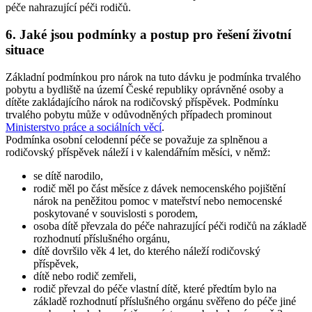
péče nahrazující péči rodičů.
6. Jaké jsou podmínky a postup pro řešení životní
situace
Základní podmínkou pro nárok na tuto dávku je podmínka trvalého
pobytu a bydliště na území České republiky oprávněné osoby a
dítěte zakládajícího nárok na rodičovský příspěvek. Podmínku
trvalého pobytu může v odůvodněných případech prominout
Ministerstvo práce a sociálních věcí
.
Podmínka osobní celodenní péče se považuje za splněnou a
rodičovský příspěvek náleží i v kalendářním měsíci, v němž:
se dítě narodilo,
rodič měl po část měsíce z dávek nemocenského pojištění
nárok na peněžitou pomoc v mateřství nebo nemocenské
poskytované v souvislosti s porodem,
osoba dítě převzala do péče nahrazující péči rodičů na základě
rozhodnutí příslušného orgánu,
dítě dovršilo věk 4 let, do kterého náleží rodičovský
příspěvek,
dítě nebo rodič zemřeli,
rodič převzal do péče vlastní dítě, které předtím bylo na
základě rozhodnutí příslušného orgánu svěřeno do péče jiné