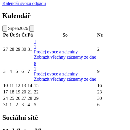
Kalendář svozu odpadu
Kalendář
Srpen
2026
Po
Út
St
Čt
Pá
So
Ne
1
1
27
28
29
30
31
2
Prodej ovoce a zeleniny
Zobrazit všechny záznamy ze dne
8
1
3
4
5
6
7
9
Prodej ovoce a zeleniny
Zobrazit všechny záznamy ze dne
10
11
12
13
14
15
16
17
18
19
20
21
22
23
24
25
26
27
28
29
30
31
1
2
3
4
5
6
Sociální sítě