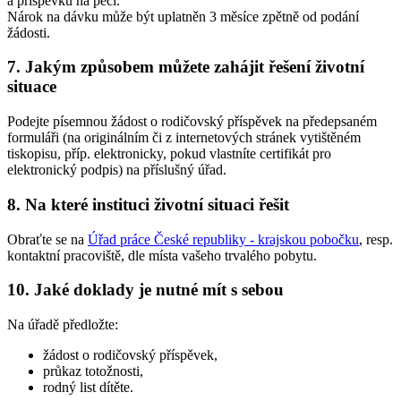
a příspěvku na péči.
Nárok na dávku může být uplatněn 3 měsíce zpětně od podání
žádosti.
7. Jakým způsobem můžete zahájit řešení životní
situace
Podejte písemnou žádost o rodičovský příspěvek na předepsaném
formuláři (na originálním či z internetových stránek vytištěném
tiskopisu, příp. elektronicky, pokud vlastníte certifikát pro
elektronický podpis) na příslušný úřad.
8. Na které instituci životní situaci řešit
Obraťte se na
Úřad práce České republiky - krajskou pobočku
, resp.
kontaktní pracoviště, dle místa vašeho trvalého pobytu.
10. Jaké doklady je nutné mít s sebou
Na úřadě předložte:
žádost o rodičovský příspěvek,
průkaz totožnosti,
rodný list dítěte.