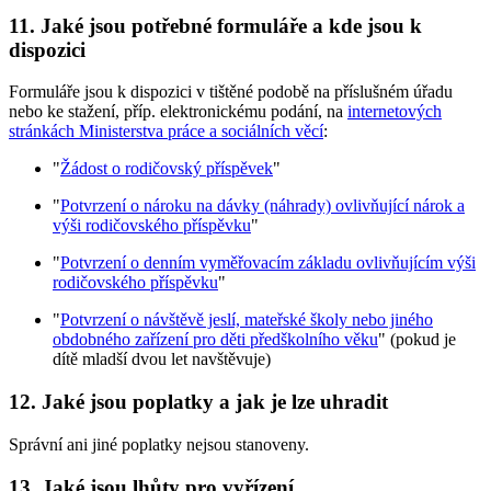
11. Jaké jsou potřebné formuláře a kde jsou k
dispozici
Formuláře jsou k dispozici v tištěné podobě na příslušném úřadu
nebo ke stažení, příp. elektronickému podání, na
internetových
stránkách Ministerstva práce a sociálních věcí
:
"
Žádost o rodičovský příspěvek
"
"
Potvrzení o nároku na dávky (náhrady) ovlivňující nárok a
výši rodičovského příspěvku
"
"
Potvrzení o denním vyměřovacím základu ovlivňujícím výši
rodičovského příspěvku
"
"
Potvrzení o návštěvě jeslí, mateřské školy nebo jiného
obdobného zařízení pro děti předškolního věku
" (pokud je
dítě mladší dvou let navštěvuje)
12. Jaké jsou poplatky a jak je lze uhradit
Správní ani jiné poplatky nejsou stanoveny.
13. Jaké jsou lhůty pro vyřízení