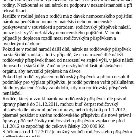
rodiny. Nezkoumá se ani nárok na podporu v nezaměstnanosti a při
rekvalifikaci.
Jestliže v rodině jeden z rodičů má z dávek nemocenského pojištění
nárok na peněžitou pomoc v mateřství nebo nemocenské
poskytované v souvislosti s porodem, rodičovský příspěvek náleží,
pouze je-li vyšší než dávky nemocenského pojištění. V tomto
případě je doplacen rozdíl mezi rodičovským příspěvkem a
uvedenými dávkami.
Pokud se v rodině narodí další dítě, nárok na rodičovský příspěvek
na starší dítě zaniká, a to i v případě, že na narozené dítě náleží
rodičovský příspěvek ihned od narození ve stejné výši, v jaké náleží
doposud na starší dítě. Změnu je nezbytné ohlásit příslušnému
orgánu, aby nevznikl přeplatek na dávce.
Pokud byl rodiči vyplacen rodičovský příspěvek a přitom nesplnil
podmínky pro výplatu příspěvku, je rodič povinen vrátit příslušnému
úřadu vyplacené částky za období, kdy mu rodičovský příspěvek
nenáležel.
Rodiče, kterým vznikl nárok na rodičovský příspěvek dle právní
úpravy platné do 31.12.2011, mohou buď čerpat rodičovský
příspěvek dle původní právní úpravy, nebo kdykoli po 1.1.2012
písemně požádat o změnu rodičovského příspěvku dle nové právní
úpravy, přičemž částky rodičovského příspěvku vyplacené před
1.1.2012 se započítají do celkové částky 220 000 Kč.
S účinností od 1.12.2012 je možný souběh rodičovského příspěvku