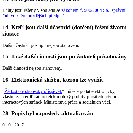
Lhůty jsou řešeny v souladu se
zákonem č. 500/2004 Sb., správní
řád, ve znění pozdějších předpisů
.
14. Kteří jsou další účastníci (dotčení) řešení životní
situace
Další účastníci postupu nejsou stanoveni.
15. Jaké další činnosti jsou po žadateli požadovány
Další činnosti nejsou stanoveny.
16. Elektronická služba, kterou lze využít
"
Žádost o rodičovský příspěvek
" můžete podat elektronicky,
vlastníte-li certifikát pro elektronický podpis, prostřednictvím
internetových stránek Ministerstva práce a sociálních věcí.
28. Popis byl naposledy aktualizován
01.01.2017