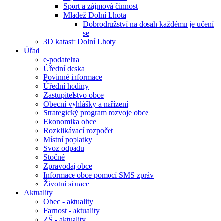
Sport a zájmová činnost
Mládež Dolní Lhota
Dobrodružství na dosah každému je učení
se
3D katastr Dolní Lhoty
Úřad
e-podatelna
Úřední deska
Povinné informace
Úřední hodiny
Zastupitelstvo obce
Obecní vyhlášky a nařízení
Strategický program rozvoje obce
Ekonomika obce
Rozklikávací rozpočet
Místní poplatky
Svoz odpadu
Stočné
Zpravodaj obce
Informace obce pomocí SMS zpráv
Životní situace
Aktuality
Obec - aktuality
Farnost - aktuality
ZŠ - aktuality