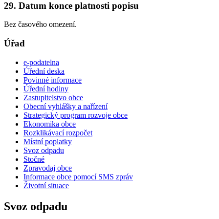
29. Datum konce platnosti popisu
Bez časového omezení.
Úřad
e-podatelna
Úřední deska
Povinné informace
Úřední hodiny
Zastupitelstvo obce
Obecní vyhlášky a nařízení
Strategický program rozvoje obce
Ekonomika obce
Rozklikávací rozpočet
Místní poplatky
Svoz odpadu
Stočné
Zpravodaj obce
Informace obce pomocí SMS zpráv
Životní situace
Svoz odpadu