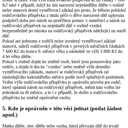
Kč také v případě, když ke dni narození nejmladšího dítěte v rodině
nelze stanovit denní vyměřovací základ jen proto, že během pobírání
rodičovského příspěvku z titulu péče o dříve narozené dítě uplynula
podpůrčí doba pro nárok na peněžitou pomoc v mateřství a nárok na
rodičovský příspěvek na nejmladší dítě v rodině vzniká
bezprostředně po nároku na rodičovský příspěvek náležející na starší
dítě.
Pokud ani jednomu z rodičů nelze uvedený vyměřovací základ
stanovit, náleží rodičovský příspěvek v pevných měsíčních částkách
7 600 Kč do konce 9. měsíce věku a následně ve výši 3 800 Kč do
4 let věku dítěte.
Pokud v rodině dojde ke změně osob, které jsou posuzovány jako
rodiče, a dojde-li tím ke "vzniku" nebo změně výše denního
vyměřovacího základu, stanoví se rodičovský příspěvek od
následujícího kalendářního měsíce podle nově splněných podmínek.
Volbu výše rodičovského příspěvku je oprávněn provést jen rodič,
který uplatnil nárok na rodičovský příspěvek, měnit tuto volbu lze
jedenkrát za tři měsíce, a to i v případě, že došlo u rodičovského
příspěvku ke změně oprávněné osoby.
5. Kdo je oprávněn v této věci jednat (podat žádost
apod.)
Matka dítěte, otec dítěte nebo osoba, která převzala dítě do trvalé