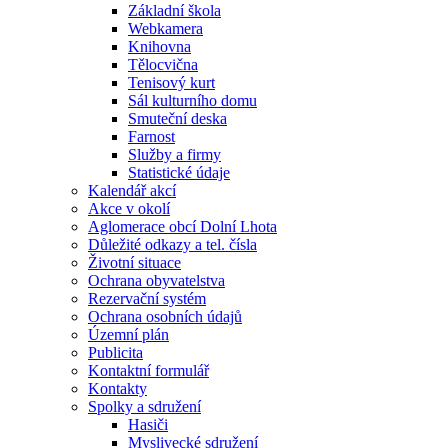
Základní škola
Webkamera
Knihovna
Tělocvična
Tenisový kurt
Sál kulturního domu
Smuteční deska
Farnost
Služby a firmy
Statistické údaje
Kalendář akcí
Akce v okolí
Aglomerace obcí Dolní Lhota
Důležité odkazy a tel. čísla
Životní situace
Ochrana obyvatelstva
Rezervační systém
Ochrana osobních údajů
Územní plán
Publicita
Kontaktní formulář
Kontakty
Spolky a sdružení
Hasiči
Myslivecké sdružení