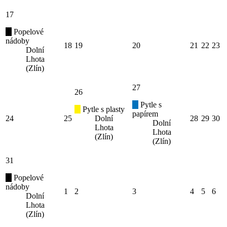
17
Popelové
nádoby
18
19
20
21
22
23
Dolní
Lhota
(Zlín)
27
26
Pytle s
Pytle s plasty
papírem
24
25
Dolní
28
29
30
Dolní
Lhota
Lhota
(Zlín)
(Zlín)
31
Popelové
nádoby
1
2
3
4
5
6
Dolní
Lhota
(Zlín)