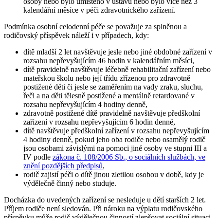
osoby nebo bylo umístěno v ústavu nebo bylo více než 3
kalendářní měsíce v péči zdravotnického zařízení.
Podmínka osobní celodenní péče se považuje za splněnou a
rodičovský příspěvek náleží i v případech, kdy:
dítě mladší 2 let navštěvuje jesle nebo jiné obdobné zařízení v
rozsahu nepřevyšujícím 46 hodin v kalendářním měsíci,
dítě pravidelně navštěvuje léčebně rehabilitační zařízení nebo
mateřskou školu nebo její třídu zřízenou pro zdravotně
postižené děti či jesle se zaměřením na vady zraku, sluchu,
řeči a na děti tělesně postižené a mentálně retardované v
rozsahu nepřevyšujícím 4 hodiny denně,
zdravotně postižené dítě pravidelně navštěvuje předškolní
zařízení v rozsahu nepřevyšujícím 6 hodin denně,
dítě navštěvuje předškolní zařízení v rozsahu nepřevyšujícím
4 hodiny denně, pokud jeho oba rodiče nebo osamělý rodič
jsou osobami závislými na pomoci jiné osoby ve stupni III a
IV podle
zákona č. 108/2006 Sb., o sociálních službách, ve
znění pozdějších předpisů
,
rodič zajistí péči o dítě jinou zletilou osobou v době, kdy je
výdělečně činný nebo studuje.
Docházka do uvedených zařízení se nesleduje u dětí starších 2 let.
Příjem rodiče není sledován. Při nároku na výplatu rodičovského
příspěvku může rodič výdělečnou činností zlepšovat sociální situaci