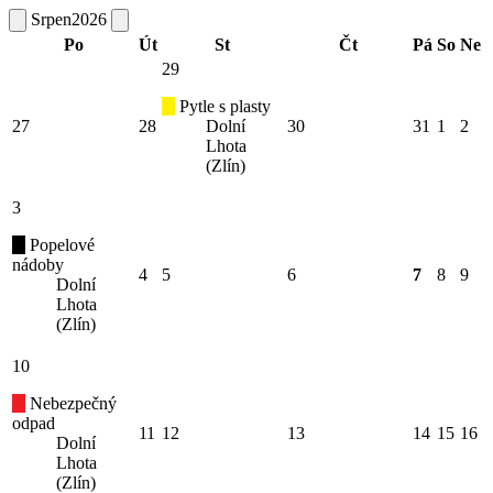
Srpen
2026
Po
Út
St
Čt
Pá
So
Ne
29
Pytle s plasty
27
28
Dolní
30
31
1
2
Lhota
(Zlín)
3
Popelové
nádoby
4
5
6
7
8
9
Dolní
Lhota
(Zlín)
10
Nebezpečný
odpad
11
12
13
14
15
16
Dolní
Lhota
(Zlín)