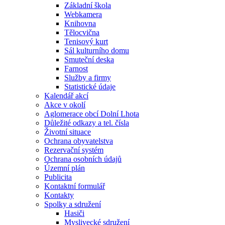
Základní škola
Webkamera
Knihovna
Tělocvična
Tenisový kurt
Sál kulturního domu
Smuteční deska
Farnost
Služby a firmy
Statistické údaje
Kalendář akcí
Akce v okolí
Aglomerace obcí Dolní Lhota
Důležité odkazy a tel. čísla
Životní situace
Ochrana obyvatelstva
Rezervační systém
Ochrana osobních údajů
Územní plán
Publicita
Kontaktní formulář
Kontakty
Spolky a sdružení
Hasiči
Myslivecké sdružení