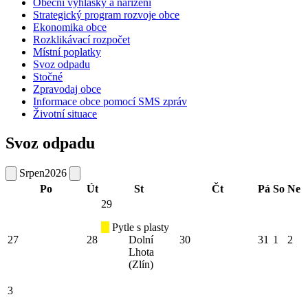
Obecní vyhlášky a nařízení
Strategický program rozvoje obce
Ekonomika obce
Rozklikávací rozpočet
Místní poplatky
Svoz odpadu
Stočné
Zpravodaj obce
Informace obce pomocí SMS zpráv
Životní situace
Svoz odpadu
Srpen
2026
Po
Út
St
Čt
Pá
So
Ne
29
Pytle s plasty
27
28
Dolní
30
31
1
2
Lhota
(Zlín)
3