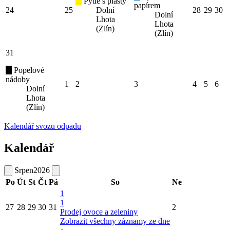
Pytle s plasty
papírem
24
25
Dolní
28
29
30
Dolní
Lhota
Lhota
(Zlín)
(Zlín)
31
Popelové
nádoby
1
2
3
4
5
6
Dolní
Lhota
(Zlín)
Kalendář svozu odpadu
Kalendář
Srpen
2026
Po
Út
St
Čt
Pá
So
Ne
1
1
27
28
29
30
31
2
Prodej ovoce a zeleniny
Zobrazit všechny záznamy ze dne