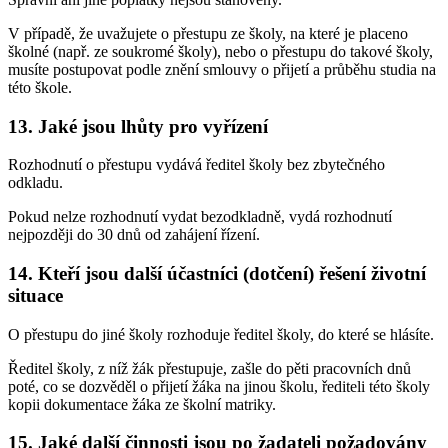
V případě, že uvažujete o přestupu ze školy, na které je placeno
školné (např. ze soukromé školy), nebo o přestupu do takové školy,
musíte postupovat podle znění smlouvy o přijetí a průběhu studia na
této škole.
13. Jaké jsou lhůty pro vyřízení
Rozhodnutí o přestupu vydává ředitel školy bez zbytečného
odkladu.
Pokud nelze rozhodnutí vydat bezodkladně, vydá rozhodnutí
nejpozději do 30 dnů od zahájení řízení.
14. Kteří jsou další účastníci (dotčení) řešení životní
situace
O přestupu do jiné školy rozhoduje ředitel školy, do které se hlásíte.
Ředitel školy, z níž žák přestupuje, zašle do pěti pracovních dnů
poté, co se dozvěděl o přijetí žáka na jinou školu, řediteli této školy
kopii dokumentace žáka ze školní matriky.
15. Jaké další činnosti jsou po žadateli požadovány