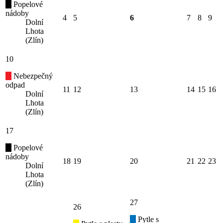
Popelové
nádoby
4
5
6
7
8
9
Dolní
Lhota
(Zlín)
10
Nebezpečný
odpad
11
12
13
14
15
16
Dolní
Lhota
(Zlín)
17
Popelové
nádoby
18
19
20
21
22
23
Dolní
Lhota
(Zlín)
27
26
Pytle s