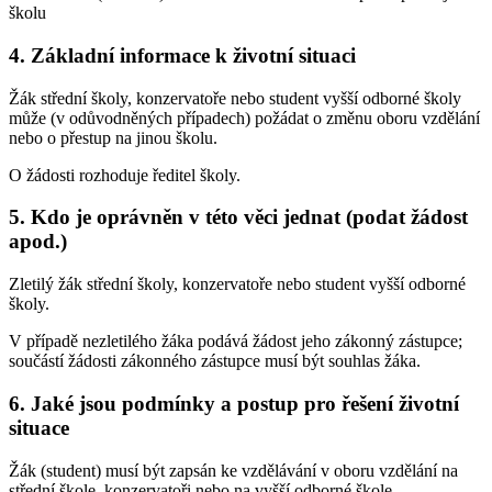
školu
4. Základní informace k životní situaci
Žák střední školy, konzervatoře nebo student vyšší odborné školy
může (v odůvodněných případech) požádat o změnu oboru vzdělání
nebo o přestup na jinou školu.
O žádosti rozhoduje ředitel školy.
5. Kdo je oprávněn v této věci jednat (podat žádost
apod.)
Zletilý žák střední školy, konzervatoře nebo student vyšší odborné
školy.
V případě nezletilého žáka podává žádost jeho zákonný zástupce;
součástí žádosti zákonného zástupce musí být souhlas žáka.
6. Jaké jsou podmínky a postup pro řešení životní
situace
Žák (student) musí být zapsán ke vzdělávání v oboru vzdělání na
střední škole, konzervatoři nebo na vyšší odborné škole.