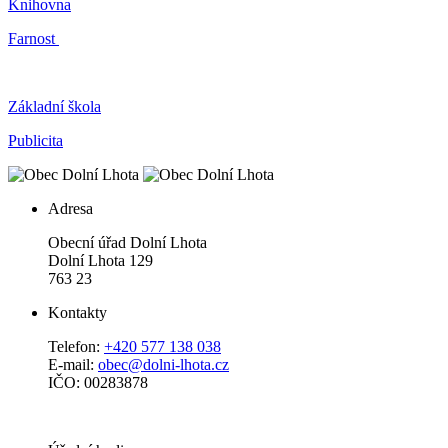
Knihovna
Farnost
Základní škola
Publicita
Adresa
Obecní úřad Dolní Lhota
Dolní Lhota 129
763 23
Kontakty
Telefon:
+420 577 138 038
E-mail:
obec@dolni-lhota.cz
IČO: 00283878