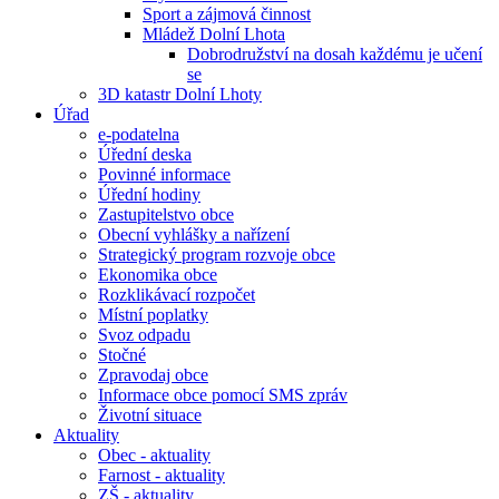
Sport a zájmová činnost
Mládež Dolní Lhota
Dobrodružství na dosah každému je učení
se
3D katastr Dolní Lhoty
Úřad
e-podatelna
Úřední deska
Povinné informace
Úřední hodiny
Zastupitelstvo obce
Obecní vyhlášky a nařízení
Strategický program rozvoje obce
Ekonomika obce
Rozklikávací rozpočet
Místní poplatky
Svoz odpadu
Stočné
Zpravodaj obce
Informace obce pomocí SMS zpráv
Životní situace
Aktuality
Obec - aktuality
Farnost - aktuality
ZŠ - aktuality