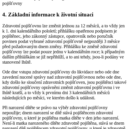
pojišťovny
4. Základní informace k životní situaci
Zdravotní pojišťovnu lze změnit jednou za 12 měsíců, a to vždy jen
k 1. dni kalendářního pololetí; přihlášku opatřenou podpisem je
pojištěnec, jeho zákonný zástupce, opatrovník nebo poručník
povinen podat vybrané zdravotní pojišťovně nejpozději 3 měsíce
před požadovaným dnem změny. Přihlášku ke změně zdravotní
pojišťovny lze podat pouze jednu v kalendářním roce; k případným
dalším přihláškám se již nepřihlíží, a to ani tehdy, jsou-li podány ve
stanovené lhůtě.
Ode dne vstupu zdravotní pojišťovny do likvidace nebo ode dne
zavedení nucené správy nad zdravotní pojišťovnou nebo ode dne,
kdy došlo ke sloučení zdravotních pojišťoven, jsou pojištěnci takové
zdravotní pojišťovny oprávněni změnit zdravotní pojišťovnu i ve
lhůtě kratší, a to vždy k prvnímu dni 3 kalendářních měsíců
následujících po měsíci, ve kterém došlo k události.
Při narození dítěte se právo na výběr zdravotní pojišťovny
nepoužije; dnem narození se dítě stává pojištěncem zdravotní
pojišťovny, u které je pojištěna matka dítěte v den jeho narození.
Není-li matka narozeného dítěte zdravotně pojištěna, stává se dnem
narození dítě pojištěncem zdravotní pojišťovny, u které je zdravotně