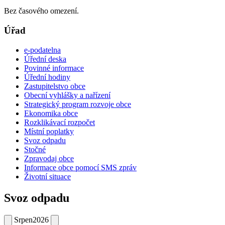
Bez časového omezení.
Úřad
e-podatelna
Úřední deska
Povinné informace
Úřední hodiny
Zastupitelstvo obce
Obecní vyhlášky a nařízení
Strategický program rozvoje obce
Ekonomika obce
Rozklikávací rozpočet
Místní poplatky
Svoz odpadu
Stočné
Zpravodaj obce
Informace obce pomocí SMS zpráv
Životní situace
Svoz odpadu
Srpen
2026