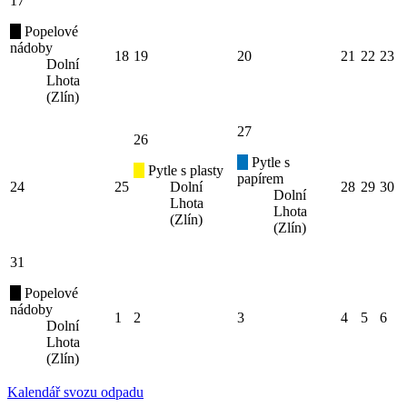
17
Popelové
nádoby
18
19
20
21
22
23
Dolní
Lhota
(Zlín)
27
26
Pytle s
Pytle s plasty
papírem
24
25
Dolní
28
29
30
Dolní
Lhota
Lhota
(Zlín)
(Zlín)
31
Popelové
nádoby
1
2
3
4
5
6
Dolní
Lhota
(Zlín)
Kalendář svozu odpadu