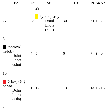
Po
Út
St
Čt
Pá
So
Ne
29
Pytle s plasty
27
28
Dolní
30
31
1
2
Lhota
(Zlín)
3
Popelové
nádoby
4
5
6
7
8
9
Dolní
Lhota
(Zlín)
10
Nebezpečný
odpad
11
12
13
14
15
16
Dolní
Lhota
(Zlín)