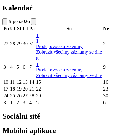
Kalendář
Srpen
2026
Po
Út
St
Čt
Pá
So
Ne
1
1
27
28
29
30
31
2
Prodej ovoce a zeleniny
Zobrazit všechny záznamy ze dne
8
1
3
4
5
6
7
9
Prodej ovoce a zeleniny
Zobrazit všechny záznamy ze dne
10
11
12
13
14
15
16
17
18
19
20
21
22
23
24
25
26
27
28
29
30
31
1
2
3
4
5
6
Sociální sítě
Mobilní aplikace