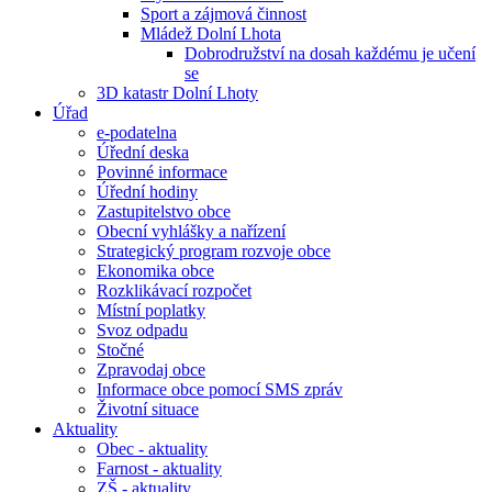
Sport a zájmová činnost
Mládež Dolní Lhota
Dobrodružství na dosah každému je učení
se
3D katastr Dolní Lhoty
Úřad
e-podatelna
Úřední deska
Povinné informace
Úřední hodiny
Zastupitelstvo obce
Obecní vyhlášky a nařízení
Strategický program rozvoje obce
Ekonomika obce
Rozklikávací rozpočet
Místní poplatky
Svoz odpadu
Stočné
Zpravodaj obce
Informace obce pomocí SMS zpráv
Životní situace
Aktuality
Obec - aktuality
Farnost - aktuality
ZŠ - aktuality