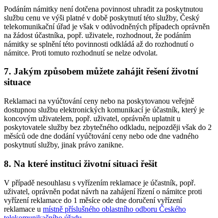
Podáním námitky není dotčena povinnost uhradit za poskytnutou
službu cenu ve výši platné v době poskytnutí této služby, Český
telekomunikační úřad je však v odůvodněných případech oprávněn
na žádost účastníka, popř. uživatele, rozhodnout, že podáním
námitky se splnění této povinnosti odkládá až do rozhodnutí o
námitce. Proti tomuto rozhodnutí se nelze odvolat.
7. Jakým způsobem můžete zahájit řešení životní
situace
Reklamaci na vyúčtování ceny nebo na poskytovanou veřejně
dostupnou službu elektronických komunikací je účastník, který je
koncovým uživatelem, popř. uživatel, oprávněn uplatnit u
poskytovatele služby bez zbytečného odkladu, nejpozději však do 2
měsíců ode dne dodání vyúčtování ceny nebo ode dne vadného
poskytnutí služby, jinak právo zanikne.
8. Na které instituci životní situaci řešit
V případě nesouhlasu s vyřízením reklamace je účastník, popř.
uživatel, oprávněn podat návrh na zahájení řízení o námitce proti
vyřízení reklamace do 1 měsíce ode dne doručení vyřízení
reklamace u
místně příslušného oblastního odboru Českého
telekomunikačního úřadu
.