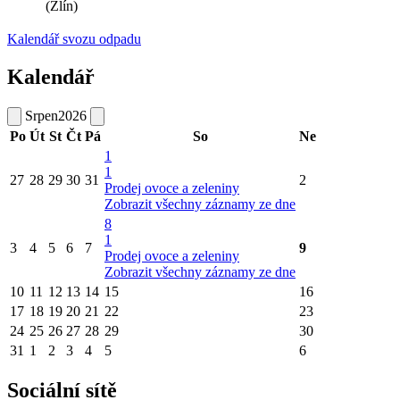
(Zlín)
Kalendář svozu odpadu
Kalendář
Srpen
2026
Po
Út
St
Čt
Pá
So
Ne
1
1
27
28
29
30
31
2
Prodej ovoce a zeleniny
Zobrazit všechny záznamy ze dne
8
1
3
4
5
6
7
9
Prodej ovoce a zeleniny
Zobrazit všechny záznamy ze dne
10
11
12
13
14
15
16
17
18
19
20
21
22
23
24
25
26
27
28
29
30
31
1
2
3
4
5
6
Sociální sítě