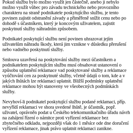
Pokud službu bylo možno využít jen částečně, anebo ji nebylo
možno využít vůbec pro závadu technického nebo provozního
charakteru na straně podnikatele poskytujícího službu, je tento
povinen zajistit odstranění závady a přiměřeně snížit cenu nebo po
dohodě s účastníkem, který je koncovým uživatelem, zajistit
poskytnutí služby náhradním způsobem.
Podnikatel poskytující službu není povinen uhrazovat jejím
uživatelům náhradu škody, která jim vznikne v důsledku přerušení
nebo vadného poskytnutí služby.
Smlouva uzavřená na poskytování služby mezi účastníkem a
podnikatelem poskytujícím službu musí obsahovat ustanovení o
způsobu uplatnění reklamace vad poskytované služby a reklamace
vyúčtování cen za poskytnuté služby, včetně údajů o tom, kde a v
jakých lhůtách lze reklamaci uplatnit. Bližší podmínky uplatnění
reklamace mohou být stanoveny ve všeobecných podmínkách
služby.
Nevyhoví-li podnikatel poskytující službu podané reklamaci, příp.
nevyřídí reklamaci ve shora uvedené lhůtě, je účastník, popř.
uživatel, oprávněn podat u Českého telekomunikačního úřadu návrh
na zahájení řízení o námitce proti vyřízení reklamace bez
zbytečného odkladu, nejpozději však do 1 měsíce ode dne doručení
vyřízení reklamace, jinak právo uplatnit reklamaci zanikne.