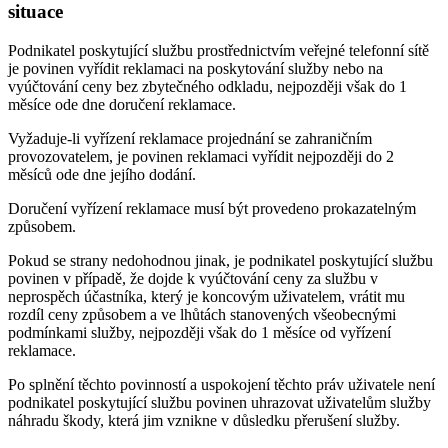
situace
Podnikatel poskytující službu prostřednictvím veřejné telefonní sítě
je povinen vyřídit reklamaci na poskytování služby nebo na
vyúčtování ceny bez zbytečného odkladu, nejpozději však do 1
měsíce ode dne doručení reklamace.
Vyžaduje-li vyřízení reklamace projednání se zahraničním
provozovatelem, je povinen reklamaci vyřídit nejpozději do 2
měsíců ode dne jejího dodání.
Doručení vyřízení reklamace musí být provedeno prokazatelným
způsobem.
Pokud se strany nedohodnou jinak, je podnikatel poskytující službu
povinen v případě, že dojde k vyúčtování ceny za službu v
neprospěch účastníka, který je koncovým uživatelem, vrátit mu
rozdíl ceny způsobem a ve lhůtách stanovených všeobecnými
podmínkami služby, nejpozději však do 1 měsíce od vyřízení
reklamace.
Po splnění těchto povinností a uspokojení těchto práv uživatele není
podnikatel poskytující službu povinen uhrazovat uživatelům služby
náhradu škody, která jim vznikne v důsledku přerušení služby.