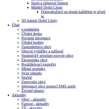
Sport a zájmová činnost
Mládež Dolní Lhota
Dobrodružství na dosah každému je učení
se
3D katastr Dolní Lhoty
Úřad
e-podatelna
Úřední deska
Povinné informace
Úřední hodiny
Zastupitelstvo obce
Obecní vyhlášky a nařízení
Strategický program rozvoje obce
Ekonomika obce
Rozklikávací rozpočet
Místní poplatky
Svoz odpadu
Stočné
Zpravodaj obce
Informace obce pomocí SMS zpráv
Životní situace
Aktuality
Obec - aktuality
Farnost - aktuality
ZŠ - aktuality