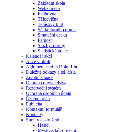
Základní škola
Webkamera
Knihovna
Tělocvična
Tenisový kurt
Sál kulturního domu
Smuteční deska
Farnost
Služby a firmy
Statistické údaje
Kalendář akcí
Akce v okolí
Aglomerace obcí Dolní Lhota
Důležité odkazy a tel. čísla
Životní situace
Ochrana obyvatelstva
Rezervační systém
Ochrana osobních údajů
Územní plán
Publicita
Kontaktní formulář
Kontakty
Spolky a sdružení
Hasiči
Myslivecké sdružení