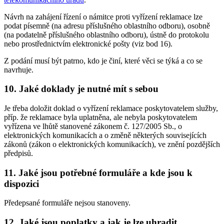
Návrh na zahájení řízení o námitce proti vyřízení reklamace lze
podat písemně (na adresu příslušného oblastního odboru), osobně
(na podatelně příslušného oblastního odboru), ústně do protokolu
nebo prostřednictvím elektronické pošty (viz bod 16).
Z podání musí být patrno, kdo je činí, které věci se týká a co se
navrhuje.
10. Jaké doklady je nutné mít s sebou
Je třeba doložit doklad o vyřízení reklamace poskytovatelem služby,
příp. že reklamace byla uplatněna, ale nebyla poskytovatelem
vyřízena ve lhůtě stanovené zákonem č. 127/2005 Sb., o
elektronických komunikacích a o změně některých souvisejících
zákonů (zákon o elektronických komunikacích), ve znění pozdějších
předpisů.
11. Jaké jsou potřebné formuláře a kde jsou k
dispozici
Předepsané formuláře nejsou stanoveny.
12. Jaké jsou poplatky a jak je lze uhradit