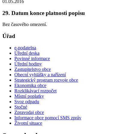
01.05.2016
29. Datum konce platnosti popisu
Bez časového omezení.
Úřad
e-podatelna
Úřední deska
Povinné informace
Úřední hodiny
Zastupitelstvo obce
Obecní vyhlášky a nařízení
Strategický program rozvoje obce
Ekonomika obce
Rozklikávací rozpočet
Místní poplatky
Svoz odpadu
Stočné
Zpravodaj obce
Informace obce pomocí SMS zpráv
Životní situace