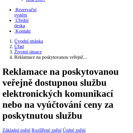
Rezervační
systém
Úřední
deska
Kontakt
Úvodní stránka
Úřad
Životní situace
Reklamace na poskytovanou veřejně...
Reklamace na poskytovanou
veřejně dostupnou službu
elektronických komunikací
nebo na vyúčtování ceny za
poskytnutou službu
Základní znění
Rozšířené znění
Úplné znění