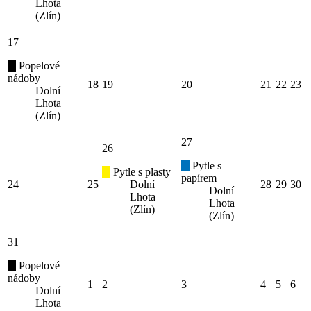
Lhota
(Zlín)
17
Popelové
nádoby
18
19
20
21
22
23
Dolní
Lhota
(Zlín)
27
26
Pytle s
Pytle s plasty
papírem
24
25
Dolní
28
29
30
Dolní
Lhota
Lhota
(Zlín)
(Zlín)
31
Popelové
nádoby
1
2
3
4
5
6
Dolní
Lhota