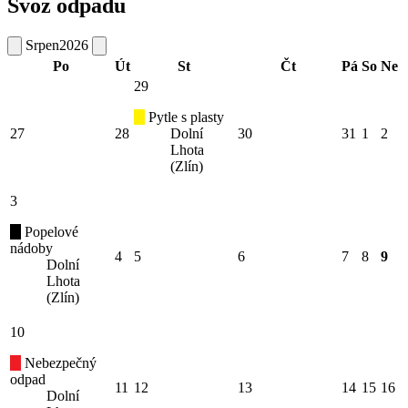
Svoz odpadu
Srpen
2026
Po
Út
St
Čt
Pá
So
Ne
29
Pytle s plasty
27
28
Dolní
30
31
1
2
Lhota
(Zlín)
3
Popelové
nádoby
4
5
6
7
8
9
Dolní
Lhota
(Zlín)
10
Nebezpečný
odpad
11
12
13
14
15
16
Dolní