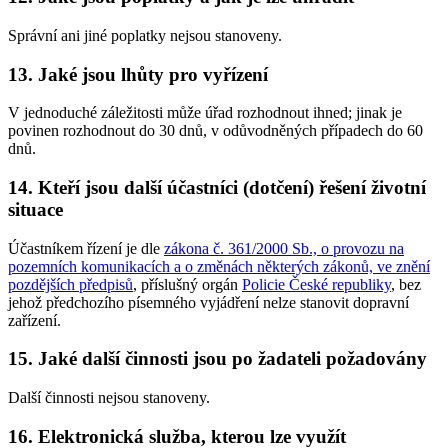
Správní ani jiné poplatky nejsou stanoveny.
13. Jaké jsou lhůty pro vyřízení
V jednoduché záležitosti může úřad rozhodnout ihned; jinak je
povinen rozhodnout do 30 dnů, v odůvodněných případech do 60
dnů.
14. Kteří jsou další účastníci (dotčení) řešení životní
situace
Účastníkem řízení je dle
zákona č. 361/2000 Sb., o provozu na
pozemních komunikacích a o změnách některých zákonů, ve znění
pozdějších předpisů
, příslušný orgán
Policie České republiky
, bez
jehož předchozího písemného vyjádření nelze stanovit dopravní
zařízení.
15. Jaké další činnosti jsou po žadateli požadovány
Další činnosti nejsou stanoveny.
16. Elektronická služba, kterou lze využít