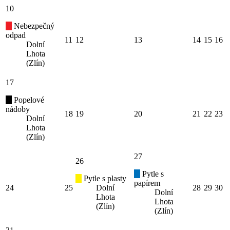
10
Nebezpečný
odpad
11
12
13
14
15
16
Dolní
Lhota
(Zlín)
17
Popelové
nádoby
18
19
20
21
22
23
Dolní
Lhota
(Zlín)
27
26
Pytle s
Pytle s plasty
papírem
24
25
Dolní
28
29
30
Dolní
Lhota
Lhota
(Zlín)
(Zlín)