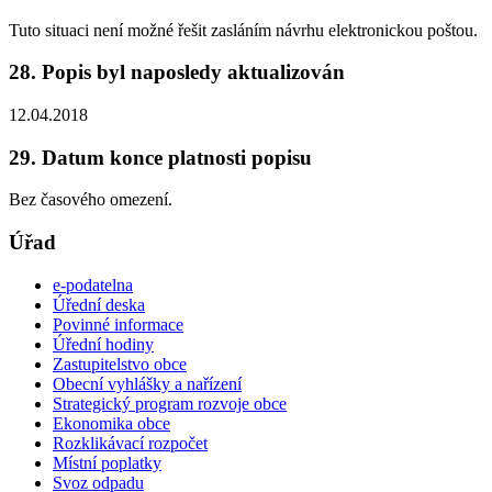
Tuto situaci není možné řešit zasláním návrhu elektronickou poštou.
28. Popis byl naposledy aktualizován
12.04.2018
29. Datum konce platnosti popisu
Bez časového omezení.
Úřad
e-podatelna
Úřední deska
Povinné informace
Úřední hodiny
Zastupitelstvo obce
Obecní vyhlášky a nařízení
Strategický program rozvoje obce
Ekonomika obce
Rozklikávací rozpočet
Místní poplatky
Svoz odpadu