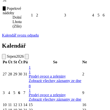
31
Popelové
nádoby
1
2
3
4
5
6
Dolní
Lhota
(Zlín)
Kalendář svozu odpadu
Kalendář
Srpen
2026
Po
Út
St
Čt
Pá
So
Ne
1
1
27
28
29
30
31
2
Prodej ovoce a zeleniny
Zobrazit všechny záznamy ze dne
8
1
3
4
5
6
7
9
Prodej ovoce a zeleniny
Zobrazit všechny záznamy ze dne
10
11
12
13
14
15
16