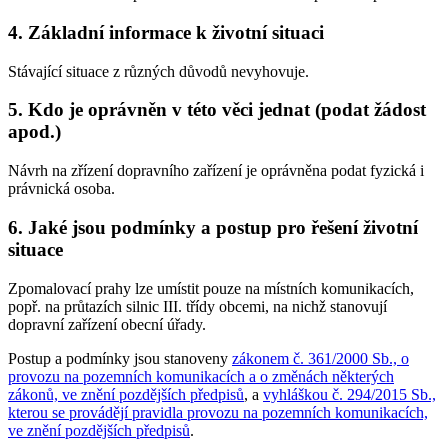
4. Základní informace k životní situaci
Stávající situace z různých důvodů nevyhovuje.
5. Kdo je oprávněn v této věci jednat (podat žádost
apod.)
Návrh na zřízení dopravního zařízení je oprávněna podat fyzická i
právnická osoba.
6. Jaké jsou podmínky a postup pro řešení životní
situace
Zpomalovací prahy lze umístit pouze na místních komunikacích,
popř. na průtazích silnic III. třídy obcemi, na nichž stanovují
dopravní zařízení obecní úřady.
Postup a podmínky jsou stanoveny
zákonem č. 361/2000 Sb., o
provozu na pozemních komunikacích a o změnách některých
zákonů, ve znění pozdějších předpisů
, a
vyhláškou č. 294/2015 Sb.,
kterou se provádějí pravidla provozu na pozemních komunikacích,
ve znění pozdějších předpisů
.