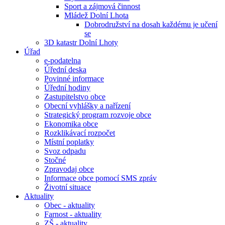
Sport a zájmová činnost
Mládež Dolní Lhota
Dobrodružství na dosah každému je učení
se
3D katastr Dolní Lhoty
Úřad
e-podatelna
Úřední deska
Povinné informace
Úřední hodiny
Zastupitelstvo obce
Obecní vyhlášky a nařízení
Strategický program rozvoje obce
Ekonomika obce
Rozklikávací rozpočet
Místní poplatky
Svoz odpadu
Stočné
Zpravodaj obce
Informace obce pomocí SMS zpráv
Životní situace
Aktuality
Obec - aktuality
Farnost - aktuality
ZŠ - aktuality