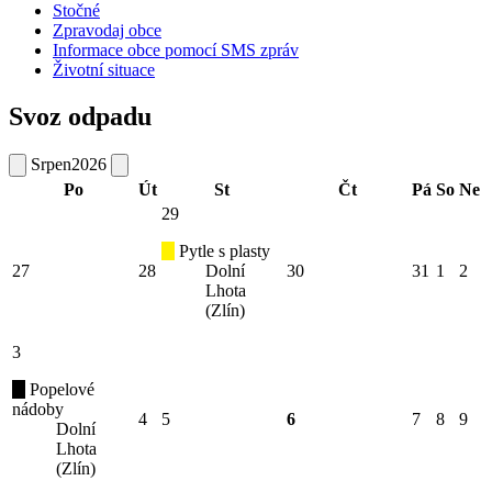
Stočné
Zpravodaj obce
Informace obce pomocí SMS zpráv
Životní situace
Svoz odpadu
Srpen
2026
Po
Út
St
Čt
Pá
So
Ne
29
Pytle s plasty
27
28
Dolní
30
31
1
2
Lhota
(Zlín)
3
Popelové
nádoby
4
5
6
7
8
9
Dolní
Lhota
(Zlín)