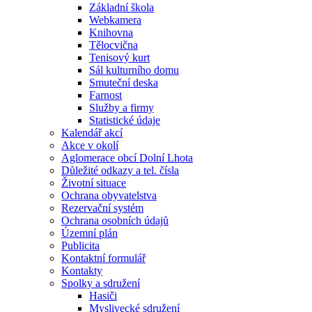
Základní škola
Webkamera
Knihovna
Tělocvična
Tenisový kurt
Sál kulturního domu
Smuteční deska
Farnost
Služby a firmy
Statistické údaje
Kalendář akcí
Akce v okolí
Aglomerace obcí Dolní Lhota
Důležité odkazy a tel. čísla
Životní situace
Ochrana obyvatelstva
Rezervační systém
Ochrana osobních údajů
Územní plán
Publicita
Kontaktní formulář
Kontakty
Spolky a sdružení
Hasiči
Myslivecké sdružení