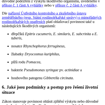
důvodné podezření z výskytu škodlivého organismu, uvedeného v
příloze č. 1 části A vyhlášky
nebo v
příloze č. 2 části A vyhlášky
.
Dle
nařízení Ústředního kontrolního a zkušebního ústavu
zemědělského (resp. Státní rostlinolékařské správy) o mimořádných
rostlinolékařských opatřeních
platí ohlašovací povinnost také u
následujících škodlivých organismů:
dřepčíků
Epitrix cucumeris
,
E. similaris
,
E. subcrinita
a
E.
tuberis
,
nosatce
Rhynchophorus ferrugineus
,
žlabatky
Dryocosmus kuriphilus
,
plžů rodu
Pomacea
,
bakterie
Pseudomonas syringae
pv.
actinidiae
a
houbového patogenu
Gibberella circinata
.
6. Jaké jsou podmínky a postup pro řešení životní
situace
Zákon stanovuje povinnost ohlásit zjištění výskytu nebo důvodné