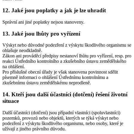
12. Jaké jsou poplatky a jak je lze uhradit
Správní ani jiné poplatky nejsou stanoveny.
13. Jaké jsou lhůty pro vyřízení
Výskyt nebo důvodné podezření z výskytu škodlivého organismu se
ohlašuje neodkladně.
Zákon ani prováděcí předpisy nestanoví lhůtu pro vyřízení, resp. pro
reakci Ústředního kontrolního a zkušebního ústavu zemědělského
na ohlášení.
Pro příslušné obecní úřady je však stanovena povinnost sdělit
písemně informaci o ohlášení Ústřednímu kontrolnímu a
zkušebnímu ústavu zemědělskému neprodleně.
14. Kteří jsou další účastníci (dotčení) řešení životní
situace
Další účastníci (dotčení) jsou případní vlastníci (spoluvlastníci)
pozemků, provozů nebo objektů, kterých se týká výskyt nebo
podezření z výskytu škodlivého organismu, nebo osoby, které je
užívají z jiného právního důvodu.