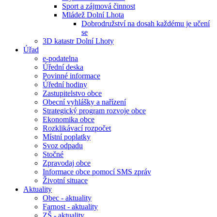
Sport a zájmová činnost
Mládež Dolní Lhota
Dobrodružství na dosah každému je učení
se
3D katastr Dolní Lhoty
Úřad
e-podatelna
Úřední deska
Povinné informace
Úřední hodiny
Zastupitelstvo obce
Obecní vyhlášky a nařízení
Strategický program rozvoje obce
Ekonomika obce
Rozklikávací rozpočet
Místní poplatky
Svoz odpadu
Stočné
Zpravodaj obce
Informace obce pomocí SMS zpráv
Životní situace
Aktuality
Obec - aktuality
Farnost - aktuality
ZŠ - aktuality