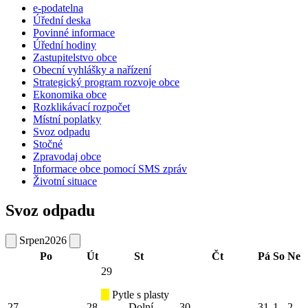
e-podatelna
Úřední deska
Povinné informace
Úřední hodiny
Zastupitelstvo obce
Obecní vyhlášky a nařízení
Strategický program rozvoje obce
Ekonomika obce
Rozklikávací rozpočet
Místní poplatky
Svoz odpadu
Stočné
Zpravodaj obce
Informace obce pomocí SMS zpráv
Životní situace
Svoz odpadu
Srpen
2026
Po
Út
St
Čt
Pá
So
Ne
29
Pytle s plasty
27
28
Dolní
30
31
1
2