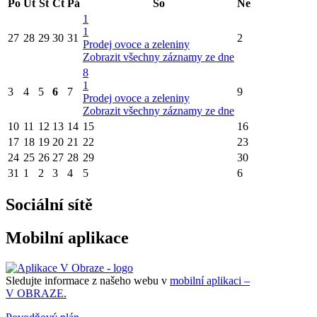
Po
Út
St
Čt
Pá
So
Ne
1
1
27
28
29
30
31
2
Prodej ovoce a zeleniny
Zobrazit všechny záznamy ze dne
8
1
3
4
5
6
7
9
Prodej ovoce a zeleniny
Zobrazit všechny záznamy ze dne
10
11
12
13
14
15
16
17
18
19
20
21
22
23
24
25
26
27
28
29
30
31
1
2
3
4
5
6
Sociální sítě
Mobilní aplikace
Sledujte informace z našeho webu v
mobilní aplikaci –
V OBRAZE.