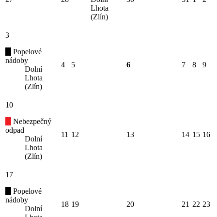
Lhota
(Zlín)
3
Popelové
nádoby
4
5
6
7
8
9
Dolní
Lhota
(Zlín)
10
Nebezpečný
odpad
11
12
13
14
15
16
Dolní
Lhota
(Zlín)
17
Popelové
nádoby
18
19
20
21
22
23
Dolní