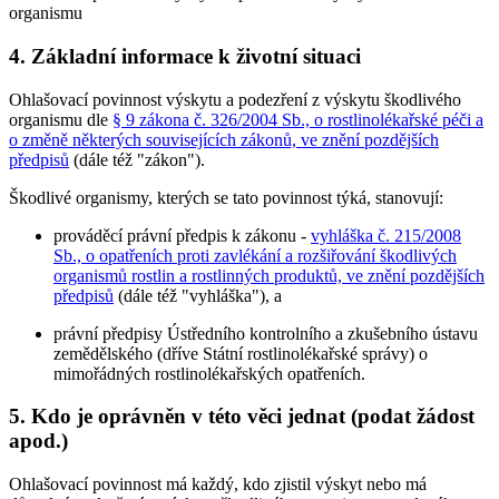
organismu
4. Základní informace k životní situaci
Ohlašovací povinnost výskytu a podezření z výskytu škodlivého
organismu dle
§ 9 zákona č. 326/2004 Sb., o rostlinolékařské péči a
o změně některých souvisejících zákonů, ve znění pozdějších
předpisů
(dále též "zákon").
Škodlivé organismy, kterých se tato povinnost týká, stanovují:
prováděcí právní předpis k zákonu -
vyhláška č. 215/2008
Sb., o opatřeních proti zavlékání a rozšiřování škodlivých
organismů rostlin a rostlinných produktů, ve znění pozdějších
předpisů
(dále též "vyhláška"), a
právní předpisy Ústředního kontrolního a zkušebního ústavu
zemědělského (dříve Státní rostlinolékařské správy) o
mimořádných rostlinolékařských opatřeních.
5. Kdo je oprávněn v této věci jednat (podat žádost
apod.)
Ohlašovací povinnost má každý, kdo zjistil výskyt nebo má