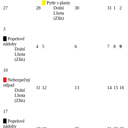
Pytle s plasty
27
28
Dolní
30
31
1
2
Lhota
(Zlín)
3
Popelové
nádoby
4
5
6
7
8
9
Dolní
Lhota
(Zlín)
10
Nebezpečný
odpad
11
12
13
14
15
16
Dolní
Lhota
(Zlín)
17
Popelové
nádoby