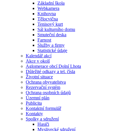
Základní škola
Webkamera
Knihovna
Tělocvična
Tenisový kurt
Sál kulturního domu
Smuteční deska
Farnost
Služby a firmy
Statistické údaje
Kalendář akcí
Akce v okolí
Aglomerace obcí Dolní Lhota
Důležité odkazy a tel. čísla
Životní situace
Ochrana obyvatelstva
Rezervační systém
Ochrana osobních údajů
Územní plán
Publicita
Kontaktní formulář
Kontakty
Spolky a sdružení
Hasiči
Myslivecké sdružení