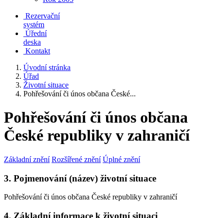
Rezervační
systém
Úřední
deska
Kontakt
Úvodní stránka
Úřad
Životní situace
Pohřešování či únos občana České...
Pohřešování či únos občana
České republiky v zahraničí
Základní znění
Rozšířené znění
Úplné znění
3. Pojmenování (název) životní situace
Pohřešování či únos občana České republiky v zahraničí
4. Základní informace k životní situaci