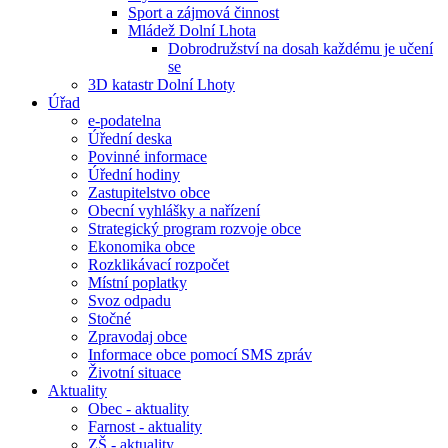
Sport a zájmová činnost
Mládež Dolní Lhota
Dobrodružství na dosah každému je učení
se
3D katastr Dolní Lhoty
Úřad
e-podatelna
Úřední deska
Povinné informace
Úřední hodiny
Zastupitelstvo obce
Obecní vyhlášky a nařízení
Strategický program rozvoje obce
Ekonomika obce
Rozklikávací rozpočet
Místní poplatky
Svoz odpadu
Stočné
Zpravodaj obce
Informace obce pomocí SMS zpráv
Životní situace
Aktuality
Obec - aktuality
Farnost - aktuality
ZŠ - aktuality