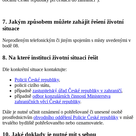
7. Jakým způsobem můžete zahájit řešení životní
situace
Neprodleným telefonickým či jiným spojením s místy uvedenými v
bodě 08.
8. Na které instituci životní situaci řešit
Dle konkrétní situace kontaktujte:
Policii České republiky
,
policii cizího státu,
případně
zastupitelský úřad České republiky v zahraničí
,
případně
odbor konzulárních činností Ministerstva
zahraničních věcí České republiky
.
Dále
je nutné
učinit oznámení o pohřešované či unesené osobě
prostřednictvím
obvodního oddělení Policie České republiky
v místě
trvalého bydliště pohřešovaného nebo oznamovatele.
10. Jaké doklady je nutné mít s sebou