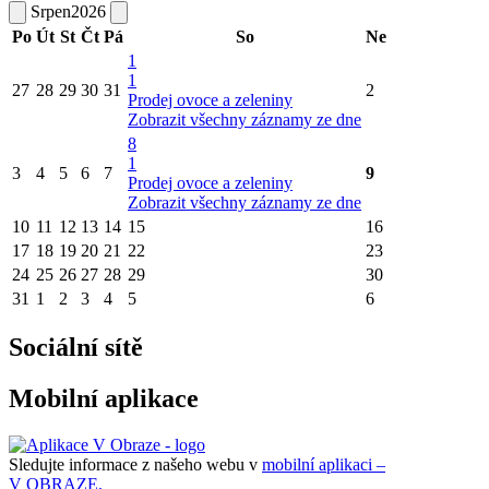
Srpen
2026
Po
Út
St
Čt
Pá
So
Ne
1
1
27
28
29
30
31
2
Prodej ovoce a zeleniny
Zobrazit všechny záznamy ze dne
8
1
3
4
5
6
7
9
Prodej ovoce a zeleniny
Zobrazit všechny záznamy ze dne
10
11
12
13
14
15
16
17
18
19
20
21
22
23
24
25
26
27
28
29
30
31
1
2
3
4
5
6
Sociální sítě
Mobilní aplikace
Sledujte informace z našeho webu v
mobilní aplikaci –
V OBRAZE.