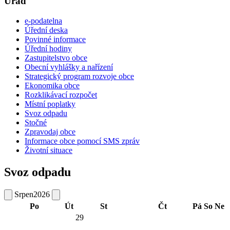
Úřad
e-podatelna
Úřední deska
Povinné informace
Úřední hodiny
Zastupitelstvo obce
Obecní vyhlášky a nařízení
Strategický program rozvoje obce
Ekonomika obce
Rozklikávací rozpočet
Místní poplatky
Svoz odpadu
Stočné
Zpravodaj obce
Informace obce pomocí SMS zpráv
Životní situace
Svoz odpadu
Srpen
2026
Po
Út
St
Čt
Pá
So
Ne
29