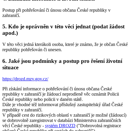
Postup při pohřešování či únosu občana České republiky v
zahraničí.
5. Kdo je oprávněn v této věci jednat (podat žádost
apod.)
V této věci jedná kterákoli osoba, které je známo, že je občan České
republiky pohřešován či unesen.
6. Jaké jsou podmínky a postup pro řešení životní
situace
https://drozd.mzv.gov.cz/
Při získání informace o pohřešování či únosu občana České
republiky v zahraničí je žádoucí neprodleně věc oznámit Policii
České republiky nebo policii v daném státě.
Dále je vhodné též informovat příslušný zastupitelský úřad České
republiky v zahraničí.
V případě cest do rizikových oblastí v zahraničí je možné (žádoucí)
se dobrovolně zaregistrovat v databázi Ministerstva zahraničních
věcí České republiky -
systém DROZD
("Dobrovolná registrace
občanů České republiky při cestách do zahraničí").