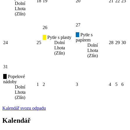
18
19
20
21
22
23
Dolní
Lhota
(Zlín)
27
26
Pytle s
Pytle s plasty
papírem
24
25
Dolní
28
29
30
Dolní
Lhota
Lhota
(Zlín)
(Zlín)
31
Popelové
nádoby
1
2
3
4
5
6
Dolní
Lhota
(Zlín)
Kalendář svozu odpadu
Kalendář