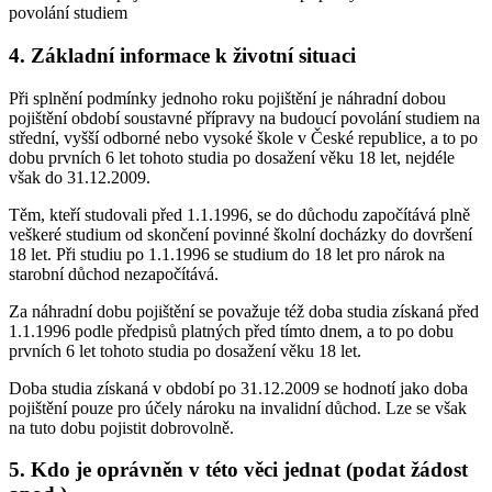
povolání studiem
4. Základní informace k životní situaci
Při splnění podmínky jednoho roku pojištění je náhradní dobou
pojištění období soustavné přípravy na budoucí povolání studiem na
střední, vyšší odborné nebo vysoké škole v České republice, a to po
dobu prvních 6 let tohoto studia po dosažení věku 18 let, nejdéle
však do 31.12.2009.
Těm, kteří studovali před 1.1.1996, se do důchodu započítává plně
veškeré studium od skončení povinné školní docházky do dovršení
18 let. Při studiu po 1.1.1996 se studium do 18 let pro nárok na
starobní důchod nezapočítává.
Za náhradní dobu pojištění se považuje též doba studia získaná před
1.1.1996 podle předpisů platných před tímto dnem, a to po dobu
prvních 6 let tohoto studia po dosažení věku 18 let.
Doba studia získaná v období po 31.12.2009 se hodnotí jako doba
pojištění pouze pro účely nároku na invalidní důchod. Lze se však
na tuto dobu pojistit dobrovolně.
5. Kdo je oprávněn v této věci jednat (podat žádost