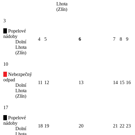
Lhota
(Zlín)
3
Popelové
nádoby
4
5
6
7
8
9
Dolní
Lhota
(Zlín)
10
Nebezpečný
odpad
11
12
13
14
15
16
Dolní
Lhota
(Zlín)
17
Popelové
nádoby
18
19
20
21
22
23
Dolní
Lhota