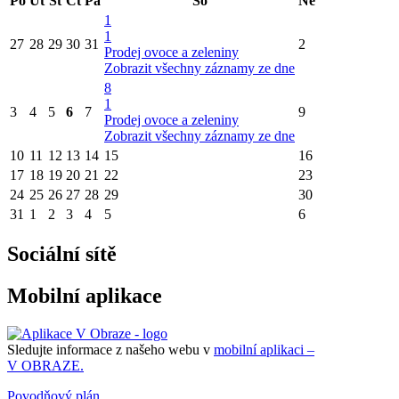
Po
Út
St
Čt
Pá
So
Ne
1
1
27
28
29
30
31
2
Prodej ovoce a zeleniny
Zobrazit všechny záznamy ze dne
8
1
3
4
5
6
7
9
Prodej ovoce a zeleniny
Zobrazit všechny záznamy ze dne
10
11
12
13
14
15
16
17
18
19
20
21
22
23
24
25
26
27
28
29
30
31
1
2
3
4
5
6
Sociální sítě
Mobilní aplikace
Sledujte informace z našeho webu v
mobilní aplikaci –
V OBRAZE.
Povodňový plán