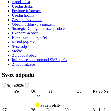
e-podatelna
Úřední deska
Povinné informace
Úřední hodiny
Zastupitelstvo obce
Obecní vyhlášky a nařízení
Strategický program rozvoje obce
Ekonomika obce
Rozklikávací rozpočet
Místní poplatky
Svoz odpadu
Stočné
Zpravodaj obce
Informace obce pomocí SMS zpráv
Životní situace
Svoz odpadu
Srpen
2026
Po
Út
St
Čt
Pá
So
Ne
29
Pytle s plasty
27
28
Dolní
30
31
1
2