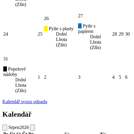
(Zlín)
27
26
Pytle s
Pytle s plasty
papírem
24
25
Dolní
28
29
30
Dolní
Lhota
Lhota
(Zlín)
(Zlín)
31
Popelové
nádoby
1
2
3
4
5
6
Dolní
Lhota
(Zlín)
Kalendář svozu odpadu
Kalendář
Srpen
2026