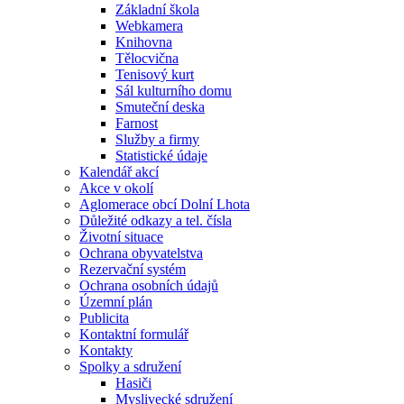
Základní škola
Webkamera
Knihovna
Tělocvična
Tenisový kurt
Sál kulturního domu
Smuteční deska
Farnost
Služby a firmy
Statistické údaje
Kalendář akcí
Akce v okolí
Aglomerace obcí Dolní Lhota
Důležité odkazy a tel. čísla
Životní situace
Ochrana obyvatelstva
Rezervační systém
Ochrana osobních údajů
Územní plán
Publicita
Kontaktní formulář
Kontakty
Spolky a sdružení
Hasiči
Myslivecké sdružení