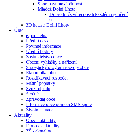
Sport a zájmová činnost
Mládež Dolní Lhota
Dobrodružství na dosah každému je učení
se
3D katastr Dolní Lhoty
Úřad
e-podatelna
Úřední deska
Povinné informace
Úřední hodiny
Zastupitelstvo obce
Obecní vyhlášky a nařízení
Strategický program rozvoje obce
Ekonomika obce
Rozklikávací rozpočet
Místní poplatky
Svoz odpadu
Stočné
Zpravodaj obce
Informace obce pomocí SMS zpráv
Životní situace
Aktuality
Obec - aktuality
Farnost - aktuality
ZŠ - aktuality