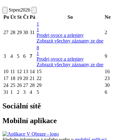
Srpen
2026
Po
Út
St
Čt
Pá
So
Ne
1
1
27
28
29
30
31
2
Prodej ovoce a zeleniny
Zobrazit všechny záznamy ze dne
8
1
3
4
5
6
7
9
Prodej ovoce a zeleniny
Zobrazit všechny záznamy ze dne
10
11
12
13
14
15
16
17
18
19
20
21
22
23
24
25
26
27
28
29
30
31
1
2
3
4
5
6
Sociální sítě
Mobilní aplikace
Sledujte informace z našeho webu v
mobilní aplikaci –