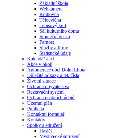
Základní škola
Webkamera
Knihovna
Tělocvična
Tenisový kurt
Sál kulturního domu
Smuteční deska
Farnost
Služby a firmy
Statistické údaje
Kalendář akcí
Akce v okolí
Aglomerace obcí Dolní Lhota
Důležité odkazy a tel. čísla
Životní situace
Ochrana obyvatelstva
Rezervační systém
Ochrana osobních údajů
Územní plán
Publicita
Kontaktní formulář
Kontakty
Spolky a sdružení
Hasiči
Myslivecké sdružení