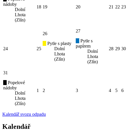
nádoby
18
19
20
21
22
23
Dolní
Lhota
(Zlín)
27
26
Pytle s
Pytle s plasty
papírem
24
25
Dolní
28
29
30
Dolní
Lhota
Lhota
(Zlín)
(Zlín)
31
Popelové
nádoby
1
2
3
4
5
6
Dolní
Lhota
(Zlín)
Kalendář svozu odpadu
Kalendář