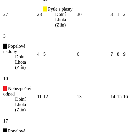
Pytle s plasty
27
28
Dolní
30
31
1
2
Lhota
(Zlín)
3
Popelové
nádoby
4
5
6
7
8
9
Dolní
Lhota
(Zlín)
10
Nebezpečný
odpad
11
12
13
14
15
16
Dolní
Lhota
(Zlín)
17
Popelové