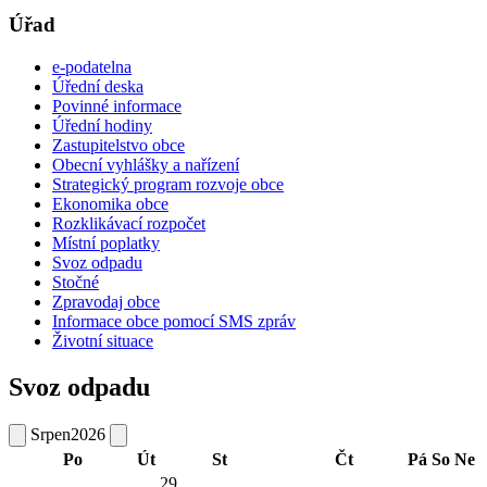
Úřad
e-podatelna
Úřední deska
Povinné informace
Úřední hodiny
Zastupitelstvo obce
Obecní vyhlášky a nařízení
Strategický program rozvoje obce
Ekonomika obce
Rozklikávací rozpočet
Místní poplatky
Svoz odpadu
Stočné
Zpravodaj obce
Informace obce pomocí SMS zpráv
Životní situace
Svoz odpadu
Srpen
2026
Po
Út
St
Čt
Pá
So
Ne
29