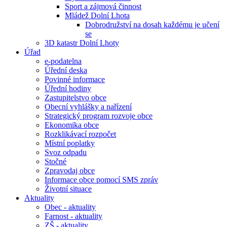
Sport a zájmová činnost
Mládež Dolní Lhota
Dobrodružství na dosah každému je učení
se
3D katastr Dolní Lhoty
Úřad
e-podatelna
Úřední deska
Povinné informace
Úřední hodiny
Zastupitelstvo obce
Obecní vyhlášky a nařízení
Strategický program rozvoje obce
Ekonomika obce
Rozklikávací rozpočet
Místní poplatky
Svoz odpadu
Stočné
Zpravodaj obce
Informace obce pomocí SMS zpráv
Životní situace
Aktuality
Obec - aktuality
Farnost - aktuality
ZŠ - aktuality