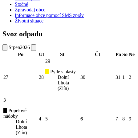
Stočné
Zpravodaj obce
Informace obce pomocí SMS zpráv
Životní situace
Svoz odpadu
Srpen
2026
Po
Út
St
Čt
Pá
So
Ne
29
Pytle s plasty
27
28
Dolní
30
31
1
2
Lhota
(Zlín)
3
Popelové
nádoby
4
5
6
7
8
9
Dolní
Lhota
(Zlín)