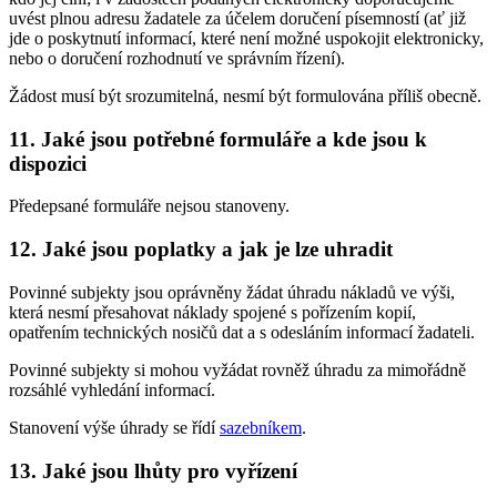
uvést plnou adresu žadatele za účelem doručení písemností (ať již
jde o poskytnutí informací, které není možné uspokojit elektronicky,
nebo o doručení rozhodnutí ve správním řízení).
Žádost musí být srozumitelná, nesmí být formulována příliš obecně.
11. Jaké jsou potřebné formuláře a kde jsou k
dispozici
Předepsané formuláře nejsou stanoveny.
12. Jaké jsou poplatky a jak je lze uhradit
Povinné subjekty jsou oprávněny žádat úhradu nákladů ve výši,
která nesmí přesahovat náklady spojené s pořízením kopií,
opatřením technických nosičů dat a s odesláním informací žadateli.
Povinné subjekty si mohou vyžádat rovněž úhradu za mimořádně
rozsáhlé vyhledání informací.
Stanovení výše úhrady se řídí
sazebníkem
.
13. Jaké jsou lhůty pro vyřízení