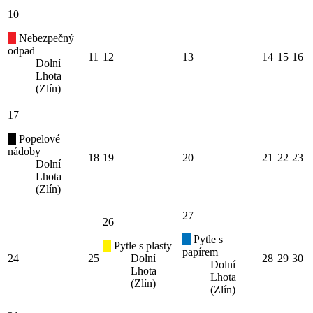
10
Nebezpečný
odpad
11
12
13
14
15
16
Dolní
Lhota
(Zlín)
17
Popelové
nádoby
18
19
20
21
22
23
Dolní
Lhota
(Zlín)
27
26
Pytle s
Pytle s plasty
papírem
24
25
Dolní
28
29
30
Dolní
Lhota
Lhota
(Zlín)
(Zlín)