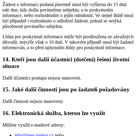
Žádost o informaci podaná písemně musí být vyřízena do 15 dnů
ode dne, kdy došla povinnému subjektu, a to poskytnutím
informace, nebo rozhodnutím o jejím odmítnutí. Ve stejné lhůtě musí
být případně i rozhodnuto o odložení žádosti, pokud se netýká
působnosti povinného subjektu.
Lhůta pro poskytnutí informace může být prodloužena ze závažných
důvodů, nejvýše však o 10 dnů. V takovém případě musí být žadatel
informován, a to před uplynutím lhůty pro poskytnutí informace.
14. Kteří jsou další účastníci (dotčení) řešení životní
situace
Další účastníci postupu nejsou stanoveni.
15. Jaké další činnosti jsou po žadateli požadovány
Další činnosti nejsou stanoveny.
16. Elektronická služba, kterou lze využít
Můžete využít e-mailové adresy:
info@msp.justice.cz
nebo