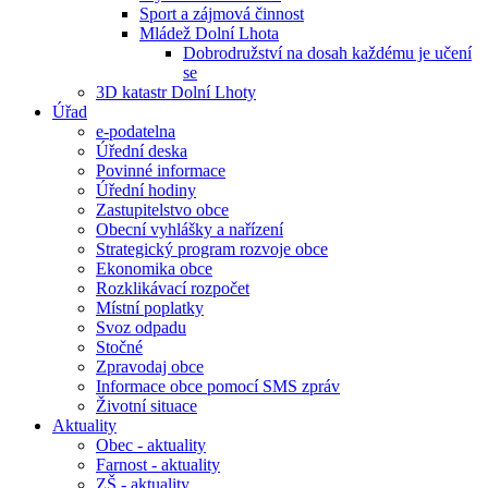
Sport a zájmová činnost
Mládež Dolní Lhota
Dobrodružství na dosah každému je učení
se
3D katastr Dolní Lhoty
Úřad
e-podatelna
Úřední deska
Povinné informace
Úřední hodiny
Zastupitelstvo obce
Obecní vyhlášky a nařízení
Strategický program rozvoje obce
Ekonomika obce
Rozklikávací rozpočet
Místní poplatky
Svoz odpadu
Stočné
Zpravodaj obce
Informace obce pomocí SMS zpráv
Životní situace
Aktuality
Obec - aktuality
Farnost - aktuality
ZŠ - aktuality