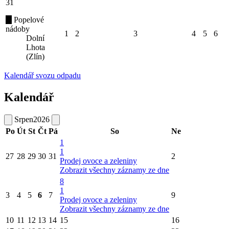
31
Popelové
nádoby
1
2
3
4
5
6
Dolní
Lhota
(Zlín)
Kalendář svozu odpadu
Kalendář
Srpen
2026
Po
Út
St
Čt
Pá
So
Ne
1
1
27
28
29
30
31
2
Prodej ovoce a zeleniny
Zobrazit všechny záznamy ze dne
8
1
3
4
5
6
7
9
Prodej ovoce a zeleniny
Zobrazit všechny záznamy ze dne
10
11
12
13
14
15
16