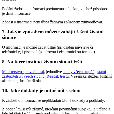
Podání žádosti o informaci povinnému subjektu, v jehož působnosti
je daná informace.
Žádost o informaci není třeba žádným způsobem zdůvodňovat.
7. Jakým způsobem můžete zahájit řešení životní
situace
O informaci je možné žádat ústně (při osobní návštěvě či
telefonicky) i písemně (papírovou i elektronickou formou).
8. Na které instituci životní situaci řešit
Ministerstvo spravedlnosti
, jednotlivé
soudy všech stupňů
i
státní
zastupitelství všech stupňů
,
Rejstřík trestů
, Vězeňská služba, Justiční
akademie, Justiční škola.
10. Jaké doklady je nutné mít s sebou
K žádosti o informaci se nepřikládají žádné doklady a podklady.
Z podání musí být zřejmé, kterému povinnému subjektu je určeno a
kdo jej činí; i v žádostech podaných elektronicky doporučujeme