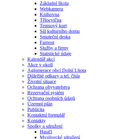
Základní škola
Webkamera
Knihovna
Tělocvična
Tenisový kurt
Sál kulturního domu
Smuteční deska
Farnost
Služby a firmy
Statistické údaje
Kalendář akcí
Akce v okolí
Aglomerace obcí Dolní Lhota
Důležité odkazy a tel. čísla
Životní situace
Ochrana obyvatelstva
Rezervační systém
Ochrana osobních údajů
Územní plán
Publicita
Kontaktní formulář
Kontakty
Spolky a sdružení
Hasiči
Myslivecké sdružení