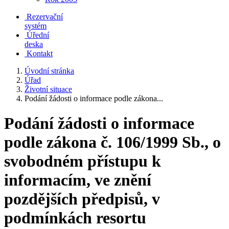
Rezervační
systém
Úřední
deska
Kontakt
Úvodní stránka
Úřad
Životní situace
Podání žádosti o informace podle zákona...
Podání žádosti o informace
podle zákona č. 106/1999 Sb., o
svobodném přístupu k
informacím, ve znění
pozdějších předpisů, v
podmínkách resortu