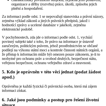
organizace a dělby (rozvrhu) práce, úkolů, způsobu jejich
plnění a hospodaření.
Za informaci podle odst. 1 se nepovažují stanoviska a právní názory,
zejména výklad zákonů a jiných právních předpisů, jakož i
hodnotící zprávy a ucelené databáze v jakékoli, zejména
elektronické podobě.
V pochybnostech, zda jde o informaci podle odst. 1, vychází
povinný subjekt také z toho, že právo na informace je ústavně
zaručeným, politickým právem, jehož prostřednictvím se občané
podílejí na výkonu státní moci a kontrole činnosti státních orgánů, a
že přístup k informacím může být omezen pouze zákonem, je-li to
nezbytné pro ochranu práv a svobod druhých, bezpečnost státu,
veřejnou bezpečnost, ochranu veřejného zdraví a mravnosti.
5. Kdo je oprávněn v této věci jednat (podat žádost
apod.)
Oprávněna je každá fyzická či právnická osoba, která má zájem
informaci získat.
6. Jaké jsou podmínky a postup pro řešení životní
situace