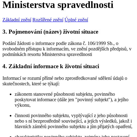
Ministerstva spravedlnosti
Základní znění
Rozšířené znění
Úplné znění
3. Pojmenování (název) životní situace
Podání žádosti o informace podle zákona č. 106/1999 Sb., o
svobodném přístupu k informacím, ve znění pozdějších předpisů, v
podmínkách resortu Ministerstva spravedlnosti
4. Základní informace k životní situaci
Informací se rozumí přímé nebo zprostředkované sdělení údajů o
skutečnostech, které se týkají:
zákonem stanovené působnosti subjektu, povinného
poskytovat informace (dále jen "povinný subjekt"), a jejího
výkonu,
činnosti povinného subjektu, vyplývající z jeho působnosti
nebo s ní bezprostředně související, a jejích výsledků, jakož i
hlavních záměrů povinného subjektu a jím přijatých opatření,
charakteristiky povinného subjektu, zejména jeho postavení,