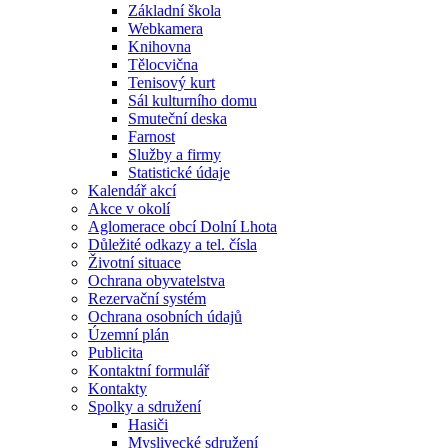
Základní škola
Webkamera
Knihovna
Tělocvična
Tenisový kurt
Sál kulturního domu
Smuteční deska
Farnost
Služby a firmy
Statistické údaje
Kalendář akcí
Akce v okolí
Aglomerace obcí Dolní Lhota
Důležité odkazy a tel. čísla
Životní situace
Ochrana obyvatelstva
Rezervační systém
Ochrana osobních údajů
Územní plán
Publicita
Kontaktní formulář
Kontakty
Spolky a sdružení
Hasiči
Myslivecké sdružení