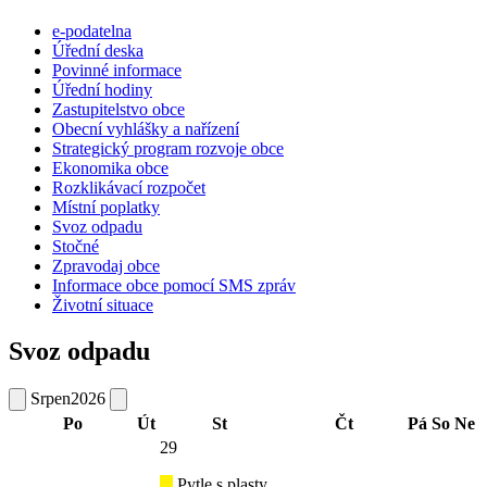
e-podatelna
Úřední deska
Povinné informace
Úřední hodiny
Zastupitelstvo obce
Obecní vyhlášky a nařízení
Strategický program rozvoje obce
Ekonomika obce
Rozklikávací rozpočet
Místní poplatky
Svoz odpadu
Stočné
Zpravodaj obce
Informace obce pomocí SMS zpráv
Životní situace
Svoz odpadu
Srpen
2026
Po
Út
St
Čt
Pá
So
Ne
29
Pytle s plasty