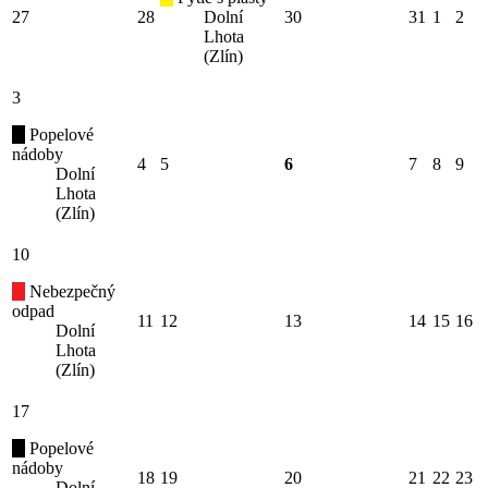
27
28
Dolní
30
31
1
2
Lhota
(Zlín)
3
Popelové
nádoby
4
5
6
7
8
9
Dolní
Lhota
(Zlín)
10
Nebezpečný
odpad
11
12
13
14
15
16
Dolní
Lhota
(Zlín)
17
Popelové
nádoby
18
19
20
21
22
23
Dolní