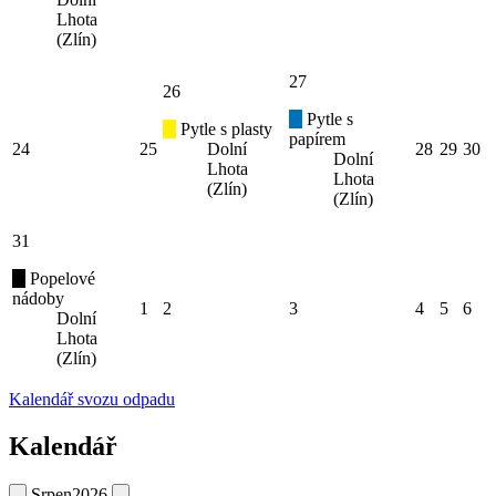
Lhota
(Zlín)
27
26
Pytle s
Pytle s plasty
papírem
24
25
Dolní
28
29
30
Dolní
Lhota
Lhota
(Zlín)
(Zlín)
31
Popelové
nádoby
1
2
3
4
5
6
Dolní
Lhota
(Zlín)
Kalendář svozu odpadu
Kalendář
Srpen
2026