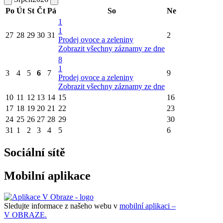
Po
Út
St
Čt
Pá
So
Ne
1
1
27
28
29
30
31
2
Prodej ovoce a zeleniny
Zobrazit všechny záznamy ze dne
8
1
3
4
5
6
7
9
Prodej ovoce a zeleniny
Zobrazit všechny záznamy ze dne
10
11
12
13
14
15
16
17
18
19
20
21
22
23
24
25
26
27
28
29
30
31
1
2
3
4
5
6
Sociální sítě
Mobilní aplikace
Sledujte informace z našeho webu v
mobilní aplikaci –
V OBRAZE.