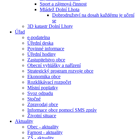
Sport a zájmová činnost
Mládež Dolní Lhota
Dobrodružství na dosah každému je učení
se
3D katastr Dolní Lhoty
Úřad
e-podatelna
Úřední deska
Povinné informace
Úřední hodiny
Zastupitelstvo obce
Obecní vyhlášky a nařízení
Strategický program rozvoje obce
Ekonomika obce
Rozklikávací rozpočet
Místní poplatky
Svoz odpadu
Stočné
Zpravodaj obce
Informace obce pomocí SMS zpráv
Životní situace
Aktuality
Obec - aktuality
Farnost - aktuality
ZŠ - aktuality