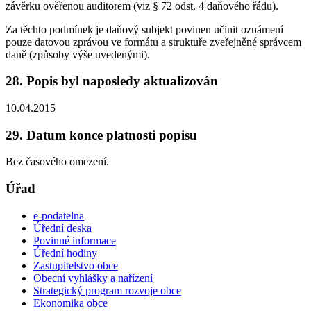
závěrku ověřenou auditorem (viz § 72 odst. 4 daňového řádu).
Za těchto podmínek je daňový subjekt povinen učinit oznámení
pouze datovou zprávou ve formátu a struktuře zveřejněné správcem
daně (způsoby výše uvedenými).
28. Popis byl naposledy aktualizován
10.04.2015
29. Datum konce platnosti popisu
Bez časového omezení.
Úřad
e-podatelna
Úřední deska
Povinné informace
Úřední hodiny
Zastupitelstvo obce
Obecní vyhlášky a nařízení
Strategický program rozvoje obce
Ekonomika obce