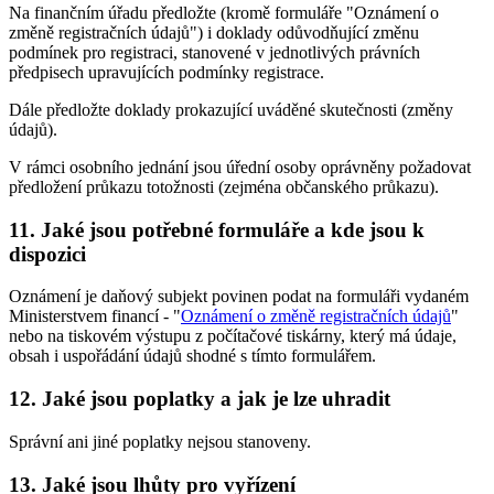
Na finančním úřadu předložte (kromě formuláře "Oznámení o
změně registračních údajů") i doklady odůvodňující změnu
podmínek pro registraci, stanovené v jednotlivých právních
předpisech upravujících podmínky registrace.
Dále předložte doklady prokazující uváděné skutečnosti (změny
údajů).
V rámci osobního jednání jsou úřední osoby oprávněny požadovat
předložení průkazu totožnosti (zejména občanského průkazu).
11. Jaké jsou potřebné formuláře a kde jsou k
dispozici
Oznámení je daňový subjekt povinen podat na formuláři vydaném
Ministerstvem financí - "
Oznámení o změně registračních údajů
"
nebo na tiskovém výstupu z počítačové tiskárny, který má údaje,
obsah i uspořádání údajů shodné s tímto formulářem.
12. Jaké jsou poplatky a jak je lze uhradit
Správní ani jiné poplatky nejsou stanoveny.
13. Jaké jsou lhůty pro vyřízení