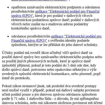
opatřenou uznávaným elektronickým podpisem a odeslanou
prostřednictvím
aplikace "Elektronická podání pro Finanční
správu (EPO)"
, která je pro podání v daňových věcech
elektronickou podatelnou správce daně; podání v daňových
věcech nelze zasílat na e-mailovou adresu podatelny
konkrétního správce daně,
odeslanou prostřednictvím
aplikace "Elektronická podání pro
Finanční správu (EPO)"
s ověřením identity podatele
způsobem, kterým se lze přihlásit do jeho datové schránky.
Účinky podání má rovněž úkon učiněný vůči správci daně za
použití datové zprávy bez uznávaného elektronického podpisu nebo
za použití jiných přenosových technik, které je správce daně
způsobilý přijmout, pokud je toto podání do 5 dnů ode dne, kdy
došlo správci daně, potvrzeno nebo opakováno některým z výše
uvedených způsobů elektronické komunikace, nebo písemně, popř.
ústně do protokolu.
Pokud zákon nestanoví jinak, tak poslední dva uvedené postupy
není možné využít v případě, pokud má daňový subjekt povinnost
učinit podání pouze a jen datovou zprávou odeslanou způsobem
podle § 71 odst. 1 daňového řádu - z důvodu, že má zpřístupněnu
datovou schránku, nebo má zákonem uloženou povinnost mít účetní