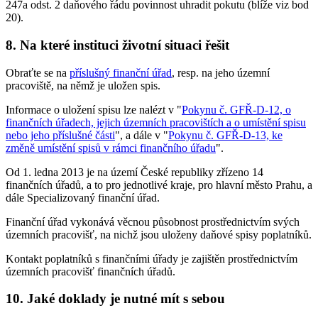
247a odst. 2 daňového řádu povinnost uhradit pokutu (blíže viz bod
20).
8. Na které instituci životní situaci řešit
Obraťte se na
příslušný finanční úřad
, resp. na jeho územní
pracoviště, na němž je uložen spis.
Informace o uložení spisu lze nalézt v "
Pokynu č. GFŘ-D-12, o
finančních úřadech, jejich územních pracovištích a o umístění spisu
nebo jeho příslušné části
", a dále v "
Pokynu č. GFŘ-D-13, ke
změně umístění spisů v rámci finančního úřadu
".
Od 1. ledna 2013 je na území České republiky zřízeno 14
finančních úřadů, a to pro jednotlivé kraje, pro hlavní město Prahu, a
dále Specializovaný finanční úřad.
Finanční úřad vykonává věcnou působnost prostřednictvím svých
územních pracovišť, na nichž jsou uloženy daňové spisy poplatníků.
Kontakt poplatníků s finančními úřady je zajištěn prostřednictvím
územních pracovišť finančních úřadů.
10. Jaké doklady je nutné mít s sebou