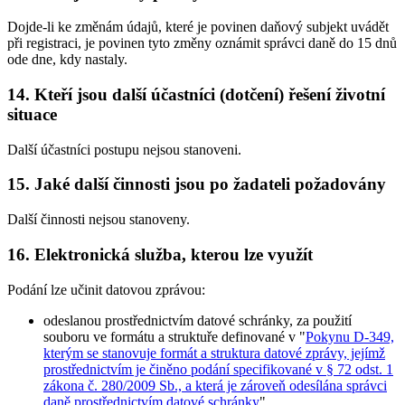
Dojde-li ke změnám údajů, které je povinen daňový subjekt uvádět
při registraci, je povinen tyto změny oznámit správci daně do 15 dnů
ode dne, kdy nastaly.
14. Kteří jsou další účastníci (dotčení) řešení životní
situace
Další účastníci postupu nejsou stanoveni.
15. Jaké další činnosti jsou po žadateli požadovány
Další činnosti nejsou stanoveny.
16. Elektronická služba, kterou lze využít
Podání lze učinit datovou zprávou:
odeslanou prostřednictvím datové schránky, za použití
souboru ve formátu a struktuře definované v "
Pokynu D-349,
kterým se stanovuje formát a struktura datové zprávy, jejímž
prostřednictvím je činěno podání specifikované v § 72 odst. 1
zákona č. 280/2009 Sb., a která je zároveň odesílána správci
daně prostřednictvím datové schránky
",