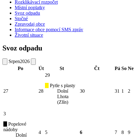
Rozklikávací rozpočet
Místní poplatky
Svoz odpadu
Stočné
Zpravodaj obce
Informace obce pomocí SMS zpráv
Životní situace
Svoz odpadu
Srpen
2026
Po
Út
St
Čt
Pá
So
Ne
29
Pytle s plasty
27
28
Dolní
30
31
1
2
Lhota
(Zlín)
3
Popelové
nádoby
4
5
6
7
8
9
Dolní