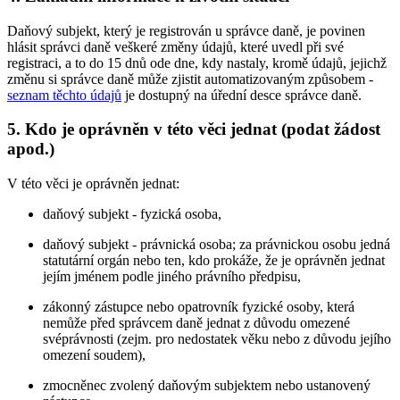
Daňový subjekt, který je registrován u správce daně, je povinen
hlásit správci daně veškeré změny údajů, které uvedl při své
registraci, a to do 15 dnů ode dne, kdy nastaly, kromě údajů, jejichž
změnu si správce daně může zjistit automatizovaným způsobem -
seznam těchto údajů
je dostupný na úřední desce správce daně.
5. Kdo je oprávněn v této věci jednat (podat žádost
apod.)
V této věci je oprávněn jednat:
daňový subjekt - fyzická osoba,
daňový subjekt - právnická osoba; za právnickou osobu jedná
statutární orgán nebo ten, kdo prokáže, že je oprávněn jednat
jejím jménem podle jiného právního předpisu,
zákonný zástupce nebo opatrovník fyzické osoby, která
nemůže před správcem daně jednat z důvodu omezené
svéprávnosti (zejm. pro nedostatek věku nebo z důvodu jejího
omezení soudem),
zmocněnec zvolený daňovým subjektem nebo ustanovený