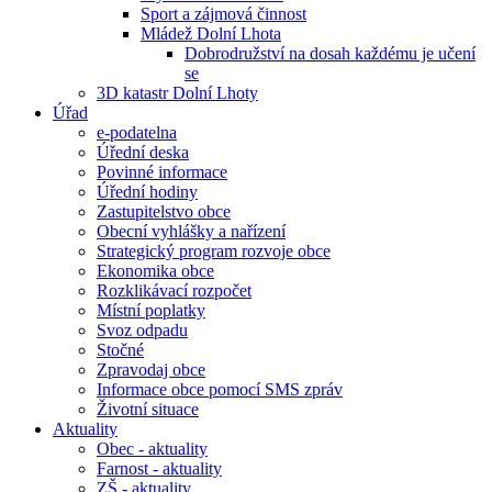
Sport a zájmová činnost
Mládež Dolní Lhota
Dobrodružství na dosah každému je učení
se
3D katastr Dolní Lhoty
Úřad
e-podatelna
Úřední deska
Povinné informace
Úřední hodiny
Zastupitelstvo obce
Obecní vyhlášky a nařízení
Strategický program rozvoje obce
Ekonomika obce
Rozklikávací rozpočet
Místní poplatky
Svoz odpadu
Stočné
Zpravodaj obce
Informace obce pomocí SMS zpráv
Životní situace
Aktuality
Obec - aktuality
Farnost - aktuality
ZŠ - aktuality