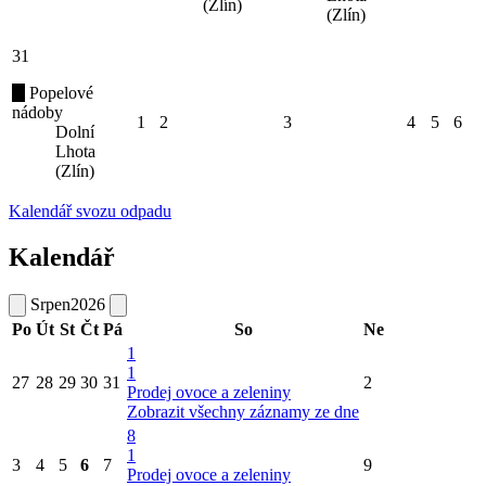
(Zlín)
(Zlín)
31
Popelové
nádoby
1
2
3
4
5
6
Dolní
Lhota
(Zlín)
Kalendář svozu odpadu
Kalendář
Srpen
2026
Po
Út
St
Čt
Pá
So
Ne
1
1
27
28
29
30
31
2
Prodej ovoce a zeleniny
Zobrazit všechny záznamy ze dne
8
1
3
4
5
6
7
9
Prodej ovoce a zeleniny