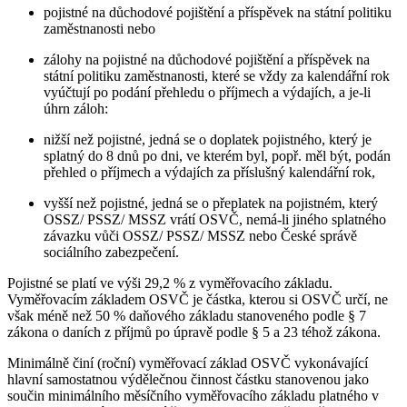
pojistné na důchodové pojištění a příspěvek na státní politiku
zaměstnanosti nebo
zálohy na pojistné na důchodové pojištění a příspěvek na
státní politiku zaměstnanosti, které se vždy za kalendářní rok
vyúčtují po podání přehledu o příjmech a výdajích, a je-li
úhrn záloh:
nižší než pojistné, jedná se o doplatek pojistného, který je
splatný do 8 dnů po dni, ve kterém byl, popř. měl být, podán
přehled o příjmech a výdajích za příslušný kalendářní rok,
vyšší než pojistné, jedná se o přeplatek na pojistném, který
OSSZ/ PSSZ/ MSSZ vrátí OSVČ, nemá-li jiného splatného
závazku vůči OSSZ/ PSSZ/ MSSZ nebo České správě
sociálního zabezpečení.
Pojistné se platí ve výši 29,2 % z vyměřovacího základu.
Vyměřovacím základem OSVČ je částka, kterou si OSVČ určí, ne
však méně než 50 % daňového základu stanoveného podle § 7
zákona o daních z příjmů po úpravě podle § 5 a 23 téhož zákona.
Minimálně činí (roční) vyměřovací základ OSVČ vykonávající
hlavní samostatnou výdělečnou činnost částku stanovenou jako
součin minimálního měsíčního vyměřovacího základu platného v