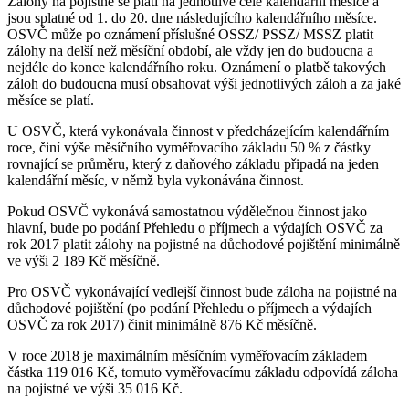
Zálohy na pojistné se platí na jednotlivé celé kalendářní měsíce a
jsou splatné od 1. do 20. dne následujícího kalendářního měsíce.
OSVČ může po oznámení příslušné OSSZ/ PSSZ/ MSSZ platit
zálohy na delší než měsíční období, ale vždy jen do budoucna a
nejdéle do konce kalendářního roku. Oznámení o platbě takových
záloh do budoucna musí obsahovat výši jednotlivých záloh a za jaké
měsíce se platí.
U OSVČ, která vykonávala činnost v předcházejícím kalendářním
roce, činí výše měsíčního vyměřovacího základu 50 % z částky
rovnající se průměru, který z daňového základu připadá na jeden
kalendářní měsíc, v němž byla vykonávána činnost.
Pokud OSVČ vykonává samostatnou výdělečnou činnost jako
hlavní, bude po podání Přehledu o příjmech a výdajích OSVČ za
rok 2017 platit zálohy na pojistné na důchodové pojištění minimálně
ve výši 2 189 Kč měsíčně.
Pro OSVČ vykonávající vedlejší činnost bude záloha na pojistné na
důchodové pojištění (po podání Přehledu o příjmech a výdajích
OSVČ za rok 2017) činit minimálně 876 Kč měsíčně.
V roce 2018 je maximálním měsíčním vyměřovacím základem
částka 119 016 Kč, tomuto vyměřovacímu základu odpovídá záloha
na pojistné ve výši 35 016 Kč.