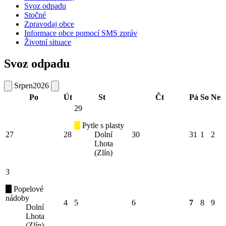
Svoz odpadu
Stočné
Zpravodaj obce
Informace obce pomocí SMS zpráv
Životní situace
Svoz odpadu
Srpen
2026
Po
Út
St
Čt
Pá
So
Ne
29
Pytle s plasty
27
28
Dolní
30
31
1
2
Lhota
(Zlín)
3
Popelové
nádoby
4
5
6
7
8
9
Dolní
Lhota
(Zlín)