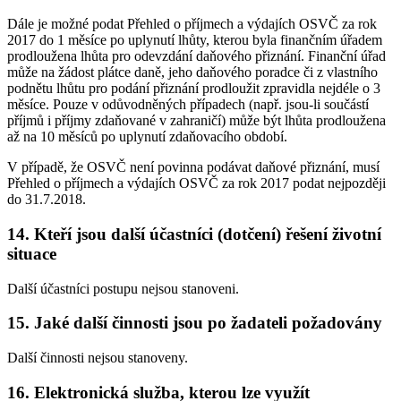
Dále je možné podat Přehled o příjmech a výdajích OSVČ za rok
2017 do 1 měsíce po uplynutí lhůty, kterou byla finančním úřadem
prodloužena lhůta pro odevzdání daňového přiznání. Finanční úřad
může na žádost plátce daně, jeho daňového poradce či z vlastního
podnětu lhůtu pro podání přiznání prodloužit zpravidla nejdéle o 3
měsíce. Pouze v odůvodněných případech (např. jsou-li součástí
příjmů i příjmy zdaňované v zahraničí) může být lhůta prodloužena
až na 10 měsíců po uplynutí zdaňovacího období.
V případě, že OSVČ není povinna podávat daňové přiznání, musí
Přehled o příjmech a výdajích OSVČ za rok 2017 podat nejpozději
do 31.7.2018.
14. Kteří jsou další účastníci (dotčení) řešení životní
situace
Další účastníci postupu nejsou stanoveni.
15. Jaké další činnosti jsou po žadateli požadovány
Další činnosti nejsou stanoveny.
16. Elektronická služba, kterou lze využít