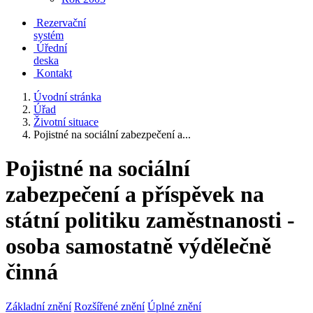
Rezervační
systém
Úřední
deska
Kontakt
Úvodní stránka
Úřad
Životní situace
Pojistné na sociální zabezpečení a...
Pojistné na sociální
zabezpečení a příspěvek na
státní politiku zaměstnanosti -
osoba samostatně výdělečně
činná
Základní znění
Rozšířené znění
Úplné znění