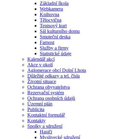
Základní škola
Webkamera
Knihovna
Tělocvična
Tenisový kurt
Sál kulturního domu
Smuteční deska
Farnost
Služby a firmy
Statistické údaje
Kalendář akcí
Akce v okolí
Aglomerace obcí Dolní Lhota
Důležité odkazy a tel. čísla
Životní situace
Ochrana obyvatelstva
Rezervační systém
Ochrana osobních údajů
Územní plán
Publicita
Kontaktní formulář
Kontakty
Spolky a sdružení
Hasiči
Myslivecké sdružení