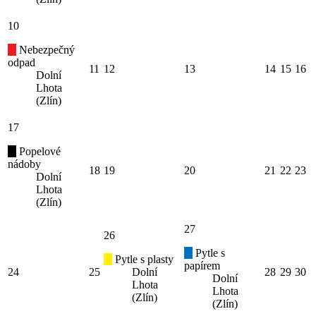
10
Nebezpečný
odpad
11
12
13
14
15
16
Dolní
Lhota
(Zlín)
17
Popelové
nádoby
18
19
20
21
22
23
Dolní
Lhota
(Zlín)
27
26
Pytle s
Pytle s plasty
papírem
24
25
Dolní
28
29
30
Dolní
Lhota
Lhota
(Zlín)
(Zlín)