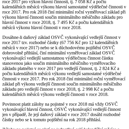
roce 2017 pro výkon hlavní činnosti, tj. 7 058 Kč a počtu
kalendářních měsíců výkonu hlavní samostatné výdělečné činnosti v
roce 2017. Pro rok 2018 činí minimální roční vyměřovací základ při
výkonu hlavní činnosti součin minimálního měsíčního základu pro
hlavní činnost v roce 2018, tj. 7 495 Kč a počtu kalendářních
měsíců výkonu hlavní činnosti v roce 2018.
Dosáhne-li daňový základ OSVČ vykonávající vedlejší činnost v
roce 2017 tzv. rozhodné částky (67 756 Kč pro 12 kalendářních
měsíců v roce 2017) nebo se k důchodovému pojištění OSVČ
dobrovolně přihlásí, činí minimální vyměřovací základ OSVČ
vykonávající vedlejší samostatnou výdělečnou činnost částku
stanovenou jako součin minimálního měsíčního vyměřovacího
základu platného v roce 2017 pro vedlejší činnost, tj. 2 824 Kč a
počtu kalendářních měsíců výkonu vedlejší samostatné výdělečné
činnosti v roce 2017. Pro rok 2018 činí minimální roční vyměřovací
základ při výkonu vedlejší činnosti součin minimálního měsíčního
základu pro vedlejší činnost v roce 2018, tj. 2 998 Kč a počtu
kalendářních měsíců výkonu vedlejší činnosti v roce 2018.
Povinnost platit zálohy na pojistné v roce 2018 má vždy OSVČ
vykonávající hlavní činnost, OSVČ vykonávající vedlejší činnost
jen v případě, že její daňový základ v roce 2017 dosáhl rozhodné
částky nebo se k tomuto pojištění na rok 2018 přihlásí.