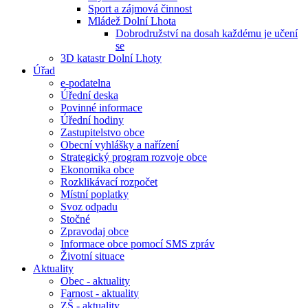
Sport a zájmová činnost
Mládež Dolní Lhota
Dobrodružství na dosah každému je učení
se
3D katastr Dolní Lhoty
Úřad
e-podatelna
Úřední deska
Povinné informace
Úřední hodiny
Zastupitelstvo obce
Obecní vyhlášky a nařízení
Strategický program rozvoje obce
Ekonomika obce
Rozklikávací rozpočet
Místní poplatky
Svoz odpadu
Stočné
Zpravodaj obce
Informace obce pomocí SMS zpráv
Životní situace
Aktuality
Obec - aktuality
Farnost - aktuality
ZŠ - aktuality