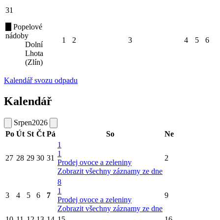
31
Popelové
nádoby
1
2
3
4
5
6
Dolní
Lhota
(Zlín)
Kalendář svozu odpadu
Kalendář
Srpen
2026
Po
Út
St
Čt
Pá
So
Ne
1
1
27
28
29
30
31
2
Prodej ovoce a zeleniny
Zobrazit všechny záznamy ze dne
8
1
3
4
5
6
7
9
Prodej ovoce a zeleniny
Zobrazit všechny záznamy ze dne
10
11
12
13
14
15
16