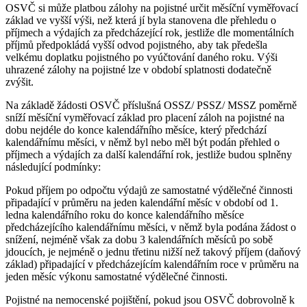
OSVČ si může platbou zálohy na pojistné určit měsíční vyměřovací
základ ve vyšší výši, než která jí byla stanovena dle přehledu o
příjmech a výdajích za předcházející rok, jestliže dle momentálních
příjmů předpokládá vyšší odvod pojistného, aby tak předešla
velkému doplatku pojistného po vyúčtování daného roku. Výši
uhrazené zálohy na pojistné lze v období splatnosti dodatečně
zvýšit.
Na základě žádosti OSVČ příslušná OSSZ/ PSSZ/ MSSZ poměrně
sníží měsíční vyměřovací základ pro placení záloh na pojistné na
dobu nejdéle do konce kalendářního měsíce, který předchází
kalendářnímu měsíci, v němž byl nebo měl být podán přehled o
příjmech a výdajích za další kalendářní rok, jestliže budou splněny
následující podmínky:
Pokud příjem po odpočtu výdajů ze samostatné výdělečné činnosti
připadající v průměru na jeden kalendářní měsíc v období od 1.
ledna kalendářního roku do konce kalendářního měsíce
předcházejícího kalendářnímu měsíci, v němž byla podána žádost o
snížení, nejméně však za dobu 3 kalendářních měsíců po sobě
jdoucích, je nejméně o jednu třetinu nižší než takový příjem (daňový
základ) připadající v předcházejícím kalendářním roce v průměru na
jeden měsíc výkonu samostatné výdělečné činnosti.
Pojistné na nemocenské pojištění, pokud jsou OSVČ dobrovolně k