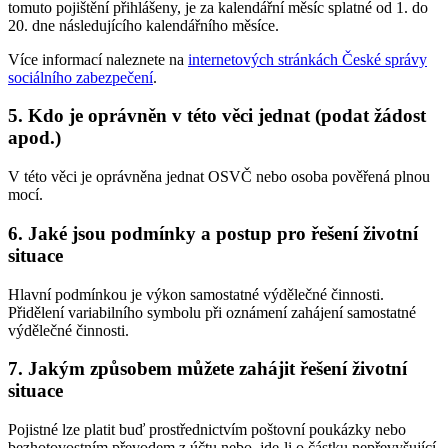
tomuto pojištění přihlášeny, je za kalendářní měsíc splatné od 1. do
20. dne následujícího kalendářního měsíce.
Více informací naleznete na
internetových stránkách České správy
sociálního zabezpečení
.
5. Kdo je oprávněn v této věci jednat (podat žádost
apod.)
V této věci je oprávněna jednat OSVČ nebo osoba pověřená plnou
mocí.
6. Jaké jsou podmínky a postup pro řešení životní
situace
Hlavní podmínkou je výkon samostatné výdělečné činnosti.
Přidělení variabilního symbolu při oznámení zahájení samostatné
výdělečné činnosti.
7. Jakým způsobem můžete zahájit řešení životní
situace
Pojistné lze platit buď prostřednictvím poštovní poukázky nebo
bezhotovostním převodem z účtu nebo, jde-li o částku nepřevyšující