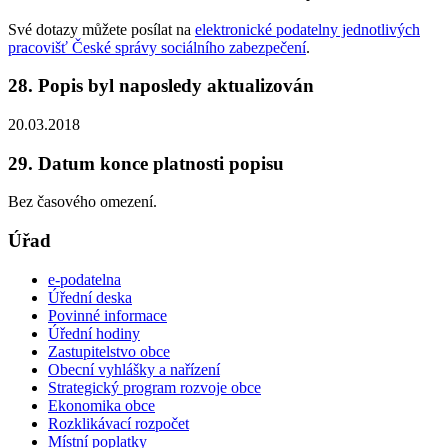
Své dotazy můžete posílat na
elektronické podatelny jednotlivých
pracovišť České správy sociálního zabezpečení
.
28. Popis byl naposledy aktualizován
20.03.2018
29. Datum konce platnosti popisu
Bez časového omezení.
Úřad
e-podatelna
Úřední deska
Povinné informace
Úřední hodiny
Zastupitelstvo obce
Obecní vyhlášky a nařízení
Strategický program rozvoje obce
Ekonomika obce
Rozklikávací rozpočet
Místní poplatky