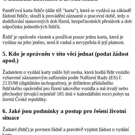
Paměťová karta řidiče (dále též "karta"), která se vydává na základě
žádosti řidiče, slouží k provádění záznamů o pracovní době, tedy o
dodržování stanovených dob řízení, bezpečnostních přestávek a dob
odpočinku jednotlivých řidičů.
Řidič je oprávněn vlastnit a používat pouze jednu kartu, která je
vydána na jeho jméno, není-li vadná a nevypršela-li její platnost.
5. Kdo je oprávněn v této věci jednat (podat žádost
apod.)
Žadatelem o vydání karty může být osoba, která hodlá řídit vozidlo
vybavené záznamovým zařízením podle Nařízení Rady (ES) č.
2135/98 (digitálním tachografem), je držitelem příslušného
řidičského oprávnění pro řízení takového vozidla a má trvalý nebo
přechodný (trvající nejméně 185 dnů v kalendářním roce) pobyt na
území České republiky.
6. Jaké jsou podmínky a postup pro řešení životní
situace
Žadatel (řidič) je povinen řádně a pravdivě vyplnit žádost o vydání
karty.