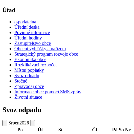
Úřad
e-podatelna
Úřední deska
Povinné informace
Úřední hodiny
Zastupitelstvo obce
Obecní vyhlášky a nařízení
Strategický program rozvoje obce
Ekonomika obce
Rozklikávací rozpočet
Místní poplatky
Svoz odpadu
Stočné
Zpravodaj obce
Informace obce pomocí SMS zpráv
Životní situace
Svoz odpadu
Srpen
2026
Po
Út
St
Čt
Pá
So
Ne