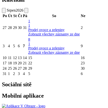
Srpen
2026
Po
Út
St
Čt
Pá
So
Ne
1
1
27
28
29
30
31
2
Prodej ovoce a zeleniny
Zobrazit všechny záznamy ze dne
8
1
3
4
5
6
7
9
Prodej ovoce a zeleniny
Zobrazit všechny záznamy ze dne
10
11
12
13
14
15
16
17
18
19
20
21
22
23
24
25
26
27
28
29
30
31
1
2
3
4
5
6
Sociální sítě
Mobilní aplikace