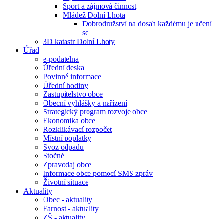
Sport a zájmová činnost
Mládež Dolní Lhota
Dobrodružství na dosah každému je učení
se
3D katastr Dolní Lhoty
Úřad
e-podatelna
Úřední deska
Povinné informace
Úřední hodiny
Zastupitelstvo obce
Obecní vyhlášky a nařízení
Strategický program rozvoje obce
Ekonomika obce
Rozklikávací rozpočet
Místní poplatky
Svoz odpadu
Stočné
Zpravodaj obce
Informace obce pomocí SMS zpráv
Životní situace
Aktuality
Obec - aktuality
Farnost - aktuality
ZŠ - aktuality