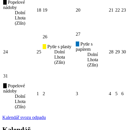
Popelové
nádoby
18
19
20
21
22
23
Dolní
Lhota
(Zlín)
27
26
Pytle s
Pytle s plasty
papírem
24
25
Dolní
28
29
30
Dolní
Lhota
Lhota
(Zlín)
(Zlín)
31
Popelové
nádoby
1
2
3
4
5
6
Dolní
Lhota
(Zlín)
Kalendář svozu odpadu
Kalendář