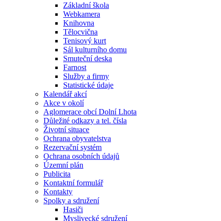
Základní škola
Webkamera
Knihovna
Tělocvična
Tenisový kurt
Sál kulturního domu
Smuteční deska
Farnost
Služby a firmy
Statistické údaje
Kalendář akcí
Akce v okolí
Aglomerace obcí Dolní Lhota
Důležité odkazy a tel. čísla
Životní situace
Ochrana obyvatelstva
Rezervační systém
Ochrana osobních údajů
Územní plán
Publicita
Kontaktní formulář
Kontakty
Spolky a sdružení
Hasiči
Myslivecké sdružení