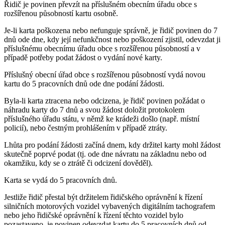
Řidič je povinen převzít na příslušném obecním úřadu obce s
rozšířenou působností kartu osobně.
Je-li karta poškozena nebo nefunguje správně, je řidič povinen do 7
dnů ode dne, kdy její nefunkčnost nebo poškození zjistil, odevzdat ji
příslušnému obecnímu úřadu obce s rozšířenou působností a v
případě potřeby podat žádost o vydání nové karty.
Příslušný obecní úřad obce s rozšířenou působností vydá novou
kartu do 5 pracovních dnů ode dne podání žádosti.
Byla-li karta ztracena nebo odcizena, je řidič povinen požádat o
náhradu karty do 7 dnů a svou žádost doložit protokolem
příslušného úřadu státu, v němž ke krádeži došlo (např. místní
policií), nebo čestným prohlášením v případě ztráty.
Lhůta pro podání žádosti začíná dnem, kdy držitel karty mohl žádost
skutečně poprvé podat (tj. ode dne návratu na základnu nebo od
okamžiku, kdy se o ztrátě či odcizení dověděl).
Karta se vydá do 5 pracovních dnů.
Jestliže řidič přestal být držitelem řidičského oprávnění k řízení
silničních motorových vozidel vybavených digitálním tachografem
nebo jeho řidičské oprávnění k řízení těchto vozidel bylo
pozastaveno, je povinen odevzdat kartu do 5 pracovních dnů od