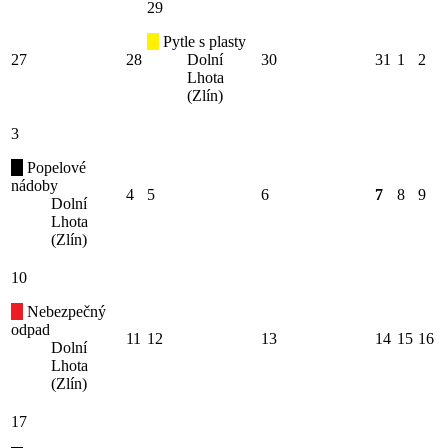
29
Pytle s plasty
27
28
Dolní
30
31
1
2
Lhota
(Zlín)
3
Popelové
nádoby
4
5
6
7
8
9
Dolní
Lhota
(Zlín)
10
Nebezpečný
odpad
11
12
13
14
15
16
Dolní
Lhota
(Zlín)
17