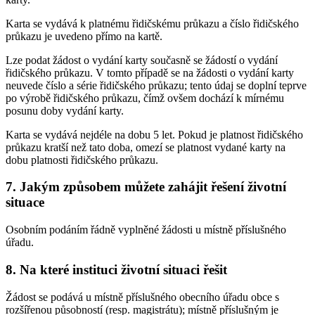
Karta se vydává k platnému řidičskému průkazu a číslo řidičského
průkazu je uvedeno přímo na kartě.
Lze podat žádost o vydání karty současně se žádostí o vydání
řidičského průkazu. V tomto případě se na žádosti o vydání karty
neuvede číslo a série řidičského průkazu; tento údaj se doplní teprve
po výrobě řidičského průkazu, čímž ovšem dochází k mírnému
posunu doby vydání karty.
Karta se vydává nejdéle na dobu 5 let. Pokud je platnost řidičského
průkazu kratší než tato doba, omezí se platnost vydané karty na
dobu platnosti řidičského průkazu.
7. Jakým způsobem můžete zahájit řešení životní
situace
Osobním podáním řádně vyplněné žádosti u místně příslušného
úřadu.
8. Na které instituci životní situaci řešit
Žádost se podává u místně příslušného obecního úřadu obce s
rozšířenou působností (resp. magistrátu); místně příslušným je