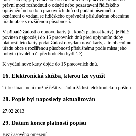
právní moci rozhodnutí o odnětí nebo pozastavení řidičského
oprávnění nebo do 5 pracovních dnů od podání písemného
oznámení o vzdání se řidičského oprávnění příslušnému obecnímu
úřadu obce s rozšířenou působností.
V případě žádosti o obnovu karty (tj. končí platnost karty), je řidič
povinen nejpozději do 15 pracovních dnů před uplynutím doby
platnosti této karty podat žádost o vydání nové karty, a to obecnímu
úřadu obce s rozšířenou působností příslušnému podle místa jeho
pobytu (trvalého či přechodného bydliště).
K vydání nové karty dojde do 15 pracovních dnů.
16. Elektronická služba, kterou lze využít
Tuto situaci není možné řešit zasláním žádosti elektronickou poštou.
28. Popis byl naposledy aktualizován
27.02.2013
29. Datum konce platnosti popisu
Bez časového omezení.