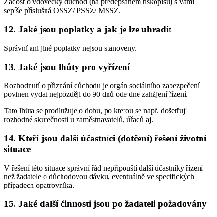
Žádost o vdovecký důchod (na předepsaném tiskopisu) s vámi
sepíše příslušná OSSZ/ PSSZ/ MSSZ.
12. Jaké jsou poplatky a jak je lze uhradit
Správní ani jiné poplatky nejsou stanoveny.
13. Jaké jsou lhůty pro vyřízení
Rozhodnutí o přiznání důchodu je orgán sociálního zabezpečení
povinen vydat nejpozději do 90 dnů ode dne zahájení řízení.
Tato lhůta se prodlužuje o dobu, po kterou se např. došetřují
rozhodné skutečnosti u zaměstnavatelů, úřadů aj.
14. Kteří jsou další účastníci (dotčení) řešení životní
situace
V řešení této situace správní řád nepřipouští další účastníky řízení
než žadatele o důchodovou dávku, eventuálně ve specifických
případech opatrovníka.
15. Jaké další činnosti jsou po žadateli požadovány