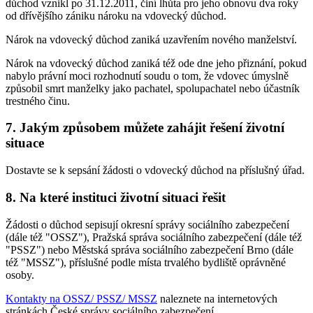
důchod vznikl po 31.12.2011, činí lhůta pro jeho obnovu dva roky
od dřívějšího zániku nároku na vdovecký důchod.
Nárok na vdovecký důchod zaniká uzavřením nového manželství.
Nárok na vdovecký důchod zaniká též ode dne jeho přiznání, pokud
nabylo právní moci rozhodnutí soudu o tom, že vdovec úmyslně
způsobil smrt manželky jako pachatel, spolupachatel nebo účastník
trestného činu.
7. Jakým způsobem můžete zahájit řešení životní
situace
Dostavte se k sepsání žádosti o vdovecký důchod na příslušný úřad.
8. Na které instituci životní situaci řešit
Žádosti o důchod sepisují okresní správy sociálního zabezpečení
(dále též "OSSZ"), Pražská správa sociálního zabezpečení (dále též
"PSSZ") nebo Městská správa sociálního zabezpečení Brno (dále
též "MSSZ"), příslušné podle místa trvalého bydliště oprávněné
osoby.
Kontakty na OSSZ/ PSSZ/ MSSZ
naleznete na internetových
stránkách České správy sociálního zabezpečení.