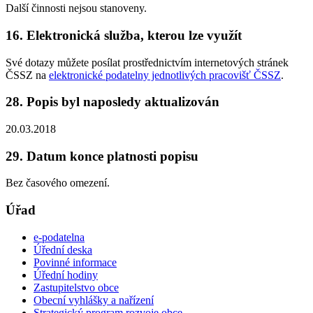
Další činnosti nejsou stanoveny.
16. Elektronická služba, kterou lze využít
Své dotazy můžete posílat prostřednictvím internetových stránek
ČSSZ na
elektronické podatelny jednotlivých pracovišť ČSSZ
.
28. Popis byl naposledy aktualizován
20.03.2018
29. Datum konce platnosti popisu
Bez časového omezení.
Úřad
e-podatelna
Úřední deska
Povinné informace
Úřední hodiny
Zastupitelstvo obce
Obecní vyhlášky a nařízení
Strategický program rozvoje obce