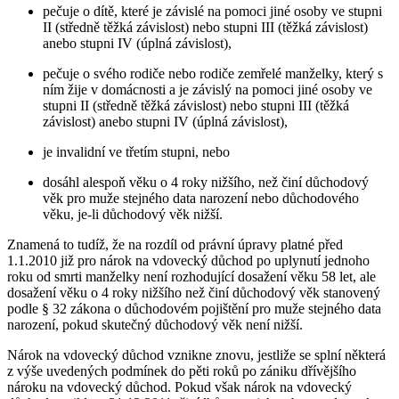
pečuje o dítě, které je závislé na pomoci jiné osoby ve stupni
II (středně těžká závislost) nebo stupni III (těžká závislost)
anebo stupni IV (úplná závislost),
pečuje o svého rodiče nebo rodiče zemřelé manželky, který s
ním žije v domácnosti a je závislý na pomoci jiné osoby ve
stupni II (středně těžká závislost) nebo stupni III (těžká
závislost) anebo stupni IV (úplná závislost),
je invalidní ve třetím stupni, nebo
dosáhl alespoň věku o 4 roky nižšího, než činí důchodový
věk pro muže stejného data narození nebo důchodového
věku, je-li důchodový věk nižší.
Znamená to tudíž, že na rozdíl od právní úpravy platné před
1.1.2010 již pro nárok na vdovecký důchod po uplynutí jednoho
roku od smrti manželky není rozhodující dosažení věku 58 let, ale
dosažení věku o 4 roky nižšího než činí důchodový věk stanovený
podle § 32 zákona o důchodovém pojištění pro muže stejného data
narození, pokud skutečný důchodový věk není nižší.
Nárok na vdovecký důchod vznikne znovu, jestliže se splní některá
z výše uvedených podmínek do pěti roků po zániku dřívějšího
nároku na vdovecký důchod. Pokud však nárok na vdovecký