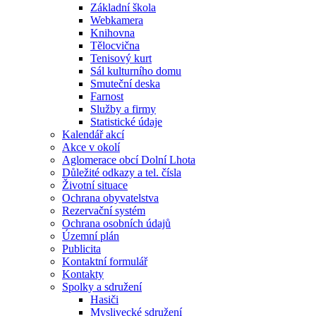
Základní škola
Webkamera
Knihovna
Tělocvična
Tenisový kurt
Sál kulturního domu
Smuteční deska
Farnost
Služby a firmy
Statistické údaje
Kalendář akcí
Akce v okolí
Aglomerace obcí Dolní Lhota
Důležité odkazy a tel. čísla
Životní situace
Ochrana obyvatelstva
Rezervační systém
Ochrana osobních údajů
Územní plán
Publicita
Kontaktní formulář
Kontakty
Spolky a sdružení
Hasiči
Myslivecké sdružení