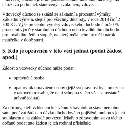
nárok, za podmínek stanovených zákonem, vdovec.
Vdovecký důchod se skládá ze základní a procentní výměry.
Základní výměra, stejná pro všechny důchody, v roce 2018 činí 2
700 Kč. Výše procentní výměry vdoveckého důchodu činí 50 %
procentní výměry starobního důchodu nebo invalidního důchodu
pro invaliditu třetího stupně, na který měla nebo by měla nárok
manželka v době smrti.
5. Kdo je oprávněn v této věci jednat (podat žádost
apod.)
Žádost o vdovecký důchod může podat:
oprávněná osoba,
opatrovník oprávněné osoby (jejíž svéprávnost byla omezena
v takovém rozsahu, že není schopna v této věci samostatně
právně jednat).
Za občany, kteří vzhledem ke svému zdravotnímu stavu nemohou
sami podávat žádost o dávku důchodového pojištění, mohou s jejich
souhlasem a na základě potvrzení lékaře o zdravotním stavu těchto
občanů podat tuto žádost jejich rodinní příslušníci.