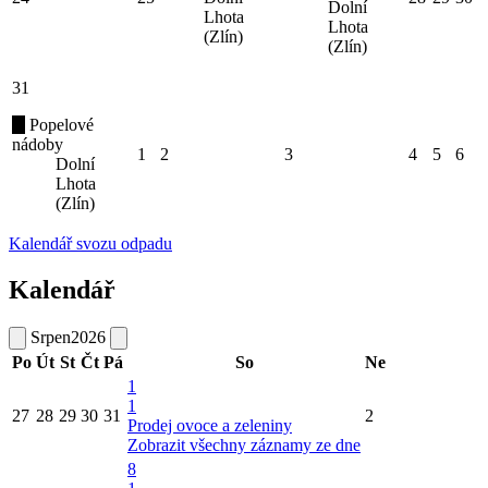
Dolní
Lhota
Lhota
(Zlín)
(Zlín)
31
Popelové
nádoby
1
2
3
4
5
6
Dolní
Lhota
(Zlín)
Kalendář svozu odpadu
Kalendář
Srpen
2026
Po
Út
St
Čt
Pá
So
Ne
1
1
27
28
29
30
31
2
Prodej ovoce a zeleniny
Zobrazit všechny záznamy ze dne
8