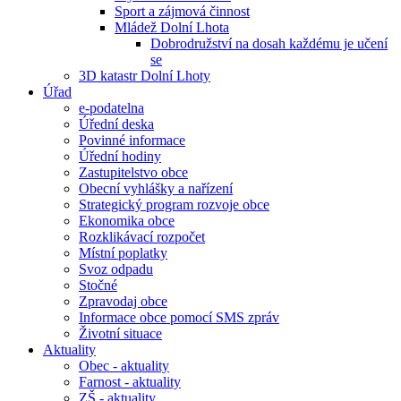
Sport a zájmová činnost
Mládež Dolní Lhota
Dobrodružství na dosah každému je učení
se
3D katastr Dolní Lhoty
Úřad
e-podatelna
Úřední deska
Povinné informace
Úřední hodiny
Zastupitelstvo obce
Obecní vyhlášky a nařízení
Strategický program rozvoje obce
Ekonomika obce
Rozklikávací rozpočet
Místní poplatky
Svoz odpadu
Stočné
Zpravodaj obce
Informace obce pomocí SMS zpráv
Životní situace
Aktuality
Obec - aktuality
Farnost - aktuality
ZŠ - aktuality