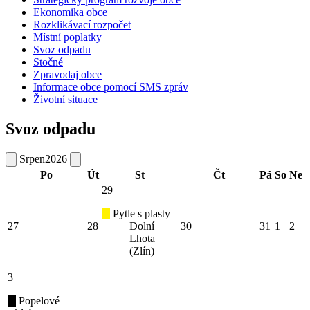
Ekonomika obce
Rozklikávací rozpočet
Místní poplatky
Svoz odpadu
Stočné
Zpravodaj obce
Informace obce pomocí SMS zpráv
Životní situace
Svoz odpadu
Srpen
2026
Po
Út
St
Čt
Pá
So
Ne
29
Pytle s plasty
27
28
Dolní
30
31
1
2
Lhota
(Zlín)
3
Popelové