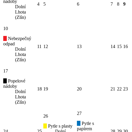
nádoby
4
5
6
7
8
9
Dolní
Lhota
(Zlín)
10
Nebezpečný
odpad
11
12
13
14
15
16
Dolní
Lhota
(Zlín)
17
Popelové
nádoby
18
19
20
21
22
23
Dolní
Lhota
(Zlín)
27
26
Pytle s
Pytle s plasty
papírem
24
25
Dolní
28
29
30