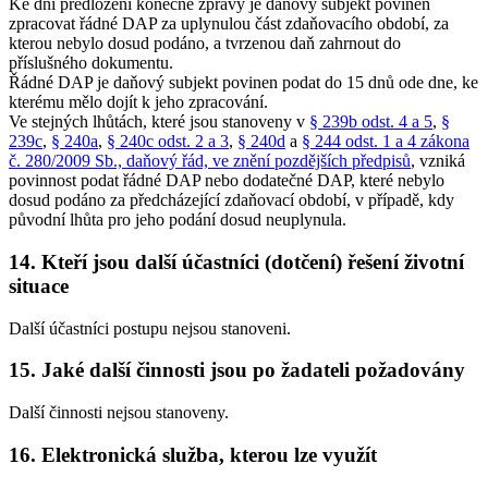
Ke dni předložení konečné zprávy je daňový subjekt povinen
zpracovat řádné DAP za uplynulou část zdaňovacího období, za
kterou nebylo dosud podáno, a tvrzenou daň zahrnout do
příslušného dokumentu.
Řádné DAP je daňový subjekt povinen podat do 15 dnů ode dne, ke
kterému mělo dojít k jeho zpracování.
Ve stejných lhůtách, které jsou stanoveny v
§ 239b odst. 4 a 5
,
§
239c
,
§ 240a
,
§ 240c odst. 2 a 3
,
§ 240d
a
§ 244 odst. 1 a 4 zákona
č. 280/2009 Sb., daňový řád, ve znění pozdějších předpisů
, vzniká
povinnost podat řádné DAP nebo dodatečné DAP, které nebylo
dosud podáno za předcházející zdaňovací období, v případě, kdy
původní lhůta pro jeho podání dosud neuplynula.
14. Kteří jsou další účastníci (dotčení) řešení životní
situace
Další účastníci postupu nejsou stanoveni.
15. Jaké další činnosti jsou po žadateli požadovány
Další činnosti nejsou stanoveny.
16. Elektronická služba, kterou lze využít