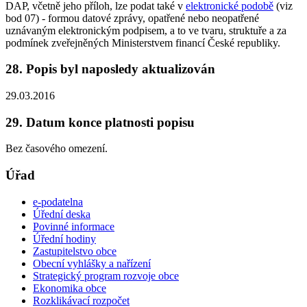
DAP, včetně jeho příloh, lze podat také v
elektronické podobě
(viz
bod 07) - formou datové zprávy, opatřené nebo neopatřené
uznávaným elektronickým podpisem, a to ve tvaru, struktuře a za
podmínek zveřejněných Ministerstvem financí České republiky.
28. Popis byl naposledy aktualizován
29.03.2016
29. Datum konce platnosti popisu
Bez časového omezení.
Úřad
e-podatelna
Úřední deska
Povinné informace
Úřední hodiny
Zastupitelstvo obce
Obecní vyhlášky a nařízení
Strategický program rozvoje obce
Ekonomika obce
Rozklikávací rozpočet