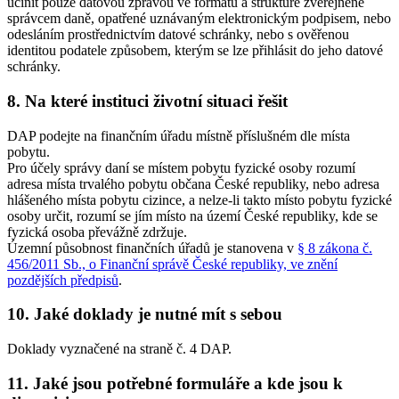
učinit pouze datovou zprávou ve formátu a struktuře zveřejněné
správcem daně, opatřené uznávaným elektronickým podpisem, nebo
odesláním prostřednictvím datové schránky, nebo s ověřenou
identitou podatele způsobem, kterým se lze přihlásit do jeho datové
schránky.
8. Na které instituci životní situaci řešit
DAP podejte na finančním úřadu místně příslušném dle místa
pobytu.
Pro účely správy daní se místem pobytu fyzické osoby rozumí
adresa místa trvalého pobytu občana České republiky, nebo adresa
hlášeného místa pobytu cizince, a nelze-li takto místo pobytu fyzické
osoby určit, rozumí se jím místo na území České republiky, kde se
fyzická osoba převážně zdržuje.
Územní působnost finančních úřadů je stanovena v
§ 8 zákona č.
456/2011 Sb., o Finanční správě České republiky, ve znění
pozdějších předpisů
.
10. Jaké doklady je nutné mít s sebou
Doklady vyznačené na straně č. 4 DAP.
11. Jaké jsou potřebné formuláře a kde jsou k