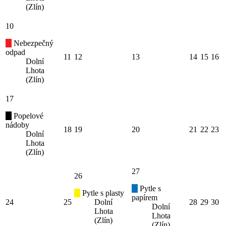
(Zlín)
10
Nebezpečný
odpad
11
12
13
14
15
16
Dolní
Lhota
(Zlín)
17
Popelové
nádoby
18
19
20
21
22
23
Dolní
Lhota
(Zlín)
27
26
Pytle s
Pytle s plasty
papírem
24
25
Dolní
28
29
30
Dolní
Lhota
Lhota
(Zlín)
(Zlín)