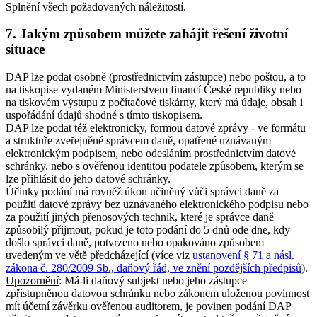
Splnění všech požadovaných náležitostí.
7. Jakým způsobem můžete zahájit řešení životní
situace
DAP lze podat osobně (prostřednictvím zástupce) nebo poštou, a to
na tiskopise vydaném Ministerstvem financí České republiky nebo
na tiskovém výstupu z počítačové tiskárny, který má údaje, obsah i
uspořádání údajů shodné s tímto tiskopisem.
DAP lze podat též elektronicky, formou datové zprávy - ve formátu
a struktuře zveřejněné správcem daně, opatřené uznávaným
elektronickým podpisem, nebo odesláním prostřednictvím datové
schránky, nebo s ověřenou identitou podatele způsobem, kterým se
lze přihlásit do jeho datové schránky.
Účinky podání má rovněž úkon učiněný vůči správci daně za
použití datové zprávy bez uznávaného elektronického podpisu nebo
za použití jiných přenosových technik, které je správce daně
způsobilý přijmout, pokud je toto podání do 5 dnů ode dne, kdy
došlo správci daně, potvrzeno nebo opakováno způsobem
uvedeným ve větě předcházející (více viz
ustanovení § 71 a násl.
zákona č. 280/2009 Sb., daňový řád, ve znění pozdějších předpisů
).
Upozornění
: Má-li daňový subjekt nebo jeho zástupce
zpřístupněnou datovou schránku nebo zákonem uloženou povinnost
mít účetní závěrku ověřenou auditorem, je povinen podání DAP