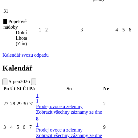
31
Popelové
nádoby
1
2
3
4
5
6
Dolní
Lhota
(Zlín)
Kalendář svozu odpadu
Kalendář
Srpen
2026
Po
Út
St
Čt
Pá
So
Ne
1
1
27
28
29
30
31
2
Prodej ovoce a zeleniny
Zobrazit všechny záznamy ze dne
8
1
3
4
5
6
7
9
Prodej ovoce a zeleniny
Zobrazit všechny záznamy ze dne