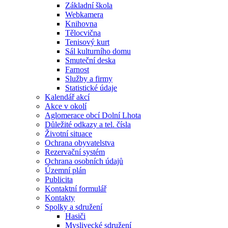
Základní škola
Webkamera
Knihovna
Tělocvična
Tenisový kurt
Sál kulturního domu
Smuteční deska
Farnost
Služby a firmy
Statistické údaje
Kalendář akcí
Akce v okolí
Aglomerace obcí Dolní Lhota
Důležité odkazy a tel. čísla
Životní situace
Ochrana obyvatelstva
Rezervační systém
Ochrana osobních údajů
Územní plán
Publicita
Kontaktní formulář
Kontakty
Spolky a sdružení
Hasiči
Myslivecké sdružení