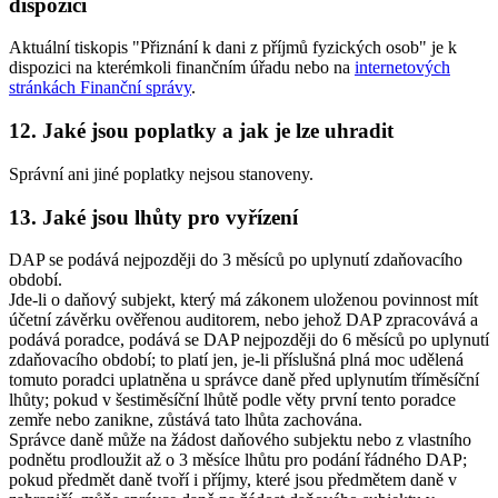
dispozici
Aktuální tiskopis "Přiznání k dani z příjmů fyzických osob" je k
dispozici na kterémkoli finančním úřadu nebo na
internetových
stránkách Finanční správy
.
12. Jaké jsou poplatky a jak je lze uhradit
Správní ani jiné poplatky nejsou stanoveny.
13. Jaké jsou lhůty pro vyřízení
DAP se podává nejpozději do 3 měsíců po uplynutí zdaňovacího
období.
Jde-li o daňový subjekt, který má zákonem uloženou povinnost mít
účetní závěrku ověřenou auditorem, nebo jehož DAP zpracovává a
podává poradce, podává se DAP nejpozději do 6 měsíců po uplynutí
zdaňovacího období; to platí jen, je-li příslušná plná moc udělená
tomuto poradci uplatněna u správce daně před uplynutím tříměsíční
lhůty; pokud v šestiměsíční lhůtě podle věty první tento poradce
zemře nebo zanikne, zůstává tato lhůta zachována.
Správce daně může na žádost daňového subjektu nebo z vlastního
podnětu prodloužit až o 3 měsíce lhůtu pro podání řádného DAP;
pokud předmět daně tvoří i příjmy, které jsou předmětem daně v