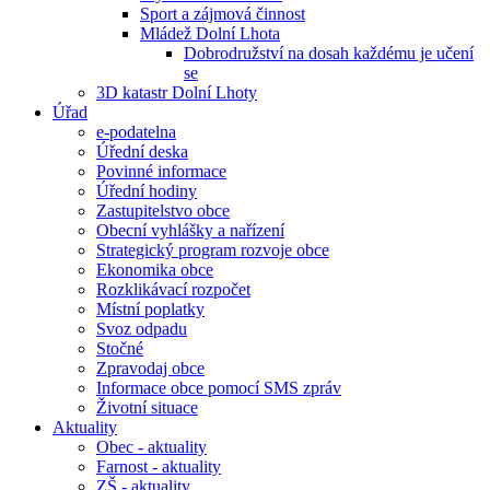
Sport a zájmová činnost
Mládež Dolní Lhota
Dobrodružství na dosah každému je učení
se
3D katastr Dolní Lhoty
Úřad
e-podatelna
Úřední deska
Povinné informace
Úřední hodiny
Zastupitelstvo obce
Obecní vyhlášky a nařízení
Strategický program rozvoje obce
Ekonomika obce
Rozklikávací rozpočet
Místní poplatky
Svoz odpadu
Stočné
Zpravodaj obce
Informace obce pomocí SMS zpráv
Životní situace
Aktuality
Obec - aktuality
Farnost - aktuality
ZŠ - aktuality