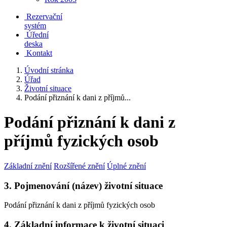
Rezervační
systém
Úřední
deska
Kontakt
Úvodní stránka
Úřad
Životní situace
Podání přiznání k dani z příjmů...
Podání přiznání k dani z
příjmů fyzických osob
Základní znění
Rozšířené znění
Úplné znění
3. Pojmenování (název) životní situace
Podání přiznání k dani z příjmů fyzických osob
4. Základní informace k životní situaci