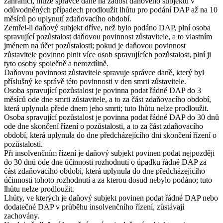
zahraničí, může správce daně na žádost daňového subjektu v
odůvodněných případech prodloužit lhůtu pro podání DAP až na 10
měsíců po uplynutí zdaňovacího období.
Zemřel-li daňový subjekt dříve, než bylo podáno DAP, plní osoba
spravující pozůstalost daňovou povinnost zůstavitele, a to vlastním
jménem na účet pozůstalosti; pokud je daňovou povinnost
zůstavitele povinno plnit více osob spravujících pozůstalost, plní ji
tyto osoby společně a nerozdílně.
Daňovou povinnost zůstavitele spravuje správce daně, který byl
příslušný ke správě této povinnosti v den smrti zůstavitele.
Osoba spravující pozůstalost je povinna podat řádné DAP do 3
měsíců ode dne smrti zůstavitele, a to za část zdaňovacího období,
která uplynula přede dnem jeho smrti; tuto lhůtu nelze prodloužit.
Osoba spravující pozůstalost je povinna podat řádné DAP do 30 dnů
ode dne skončení řízení o pozůstalosti, a to za část zdaňovacího
období, která uplynula do dne předcházejícího dni skončení řízení o
pozůstalosti.
Při insolvenčním řízení je daňový subjekt povinen podat nejpozději
do 30 dnů ode dne účinnosti rozhodnutí o úpadku řádné DAP za
část zdaňovacího období, která uplynula do dne předcházejícího
účinnosti tohoto rozhodnutí a za kterou dosud nebylo podáno; tuto
lhůtu nelze prodloužit.
Lhůty, ve kterých je daňový subjekt povinen podat řádné DAP nebo
dodatečné DAP v průběhu insolvenčního řízení, zůstávají
zachovány.