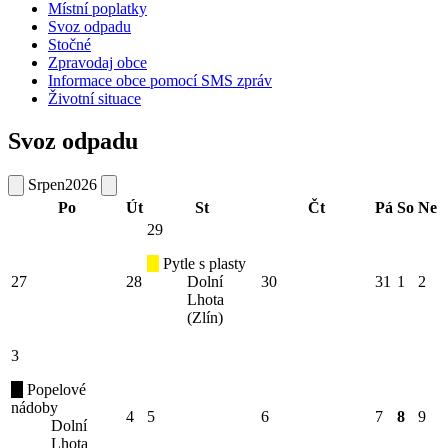
Místní poplatky
Svoz odpadu
Stočné
Zpravodaj obce
Informace obce pomocí SMS zpráv
Životní situace
Svoz odpadu
Srpen
2026
Po
Út
St
Čt
Pá
So
Ne
29
Pytle s plasty
27
28
Dolní
30
31
1
2
Lhota
(Zlín)
3
Popelové
nádoby
4
5
6
7
8
9
Dolní
Lhota