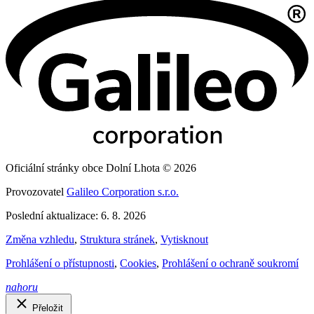
Oficiální stránky obce Dolní Lhota © 2026
Provozovatel
Galileo Corporation s.r.o.
Poslední aktualizace: 6. 8. 2026
Změna vzhledu
,
Struktura stránek
,
Vytisknout
Prohlášení o přístupnosti
,
Cookies
,
Prohlášení o ochraně soukromí
nahoru
Přeložit