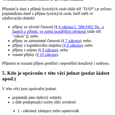
Přiznání k dani z příjmů fyzických osob (dále též "DAP") je určeno
poplatníkům daně z příjmu fyzických osob, kteří měli ve
zdaňovacím období:
příjmy ze závislé činnosti [
§ 6 zákona č. 586/1992 Sb., o
daních z příjmů, ve znění pozdějších předpisů
(dále též
"zákon")], nebo
příjmy ze samostatné činnosti (
§ 7 zákona
), nebo
příjmy z kapitálového majetku (
§ 8 zákona
), nebo
příjmy z nájmu (
§ 9 zákona
), nebo
ostatní příjmy (
§ 10 zákona
).
Příjmem se rozumí příjem peněžní i nepeněžní dosažený i směnou.
5. Kdo je oprávněn v této věci jednat (podat žádost
apod.)
V této věci jsou oprávněni jednat:
poplatník jako daňový subjekt,
a dále podepisující osoby níže uvedené:
1 - zákonný zástupce nebo opatrovník