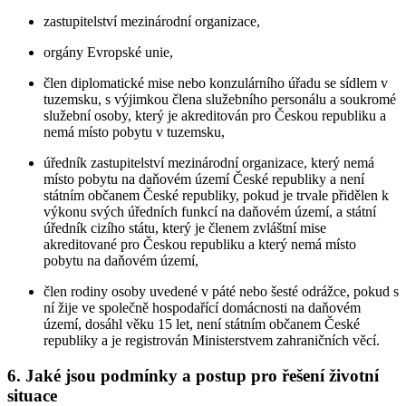
zastupitelství mezinárodní organizace,
orgány Evropské unie,
člen diplomatické mise nebo konzulárního úřadu se sídlem v
tuzemsku, s výjimkou člena služebního personálu a soukromé
služební osoby, který je akreditován pro Českou republiku a
nemá místo pobytu v tuzemsku,
úředník zastupitelství mezinárodní organizace, který nemá
místo pobytu na daňovém území České republiky a není
státním občanem České republiky, pokud je trvale přidělen k
výkonu svých úředních funkcí na daňovém území, a státní
úředník cizího státu, který je členem zvláštní mise
akreditované pro Českou republiku a který nemá místo
pobytu na daňovém území,
člen rodiny osoby uvedené v páté nebo šesté odrážce, pokud s
ní žije ve společně hospodařící domácnosti na daňovém
území, dosáhl věku 15 let, není státním občanem České
republiky a je registrován Ministerstvem zahraničních věcí.
6. Jaké jsou podmínky a postup pro řešení životní
situace