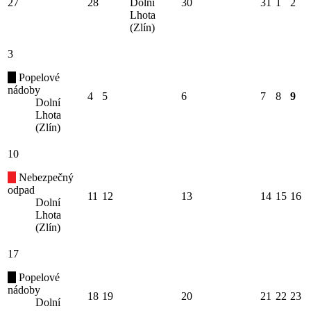
27
28
Dolní
30
31
1
2
Lhota
(Zlín)
3
Popelové
nádoby
4
5
6
7
8
9
Dolní
Lhota
(Zlín)
10
Nebezpečný
odpad
11
12
13
14
15
16
Dolní
Lhota
(Zlín)
17
Popelové
nádoby
18
19
20
21
22
23
Dolní