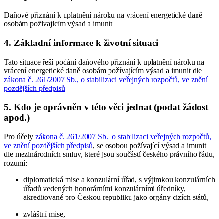
Daňové přiznání k uplatnění nároku na vrácení energetické daně
osobám požívajícím výsad a imunit
4. Základní informace k životní situaci
Tato situace řeší podání daňového přiznání k uplatnění nároku na
vrácení energetické daně osobám požívajícím výsad a imunit dle
zákona č. 261/2007 Sb., o stabilizaci veřejných rozpočtů, ve znění
pozdějších předpisů
.
5. Kdo je oprávněn v této věci jednat (podat žádost
apod.)
Pro účely
zákona č. 261/2007 Sb., o stabilizaci veřejných rozpočtů,
ve znění pozdějších předpisů
, se osobou požívající výsad a imunit
dle mezinárodních smluv, které jsou součástí českého právního řádu,
rozumí:
diplomatická mise a konzulární úřad, s výjimkou konzulárních
úřadů vedených honorárními konzulárními úředníky,
akreditované pro Českou republiku jako orgány cizích států,
zvláštní mise,