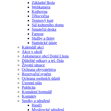
Základní škola
Webkamera
Knihovna
Tělocvična
Tenisový kurt
Sál kulturního domu
Smuteční deska
Farnost
Služby a firmy
Statistické údaje
Kalendář akcí
Akce v okolí
Aglomerace obcí Dolní Lhota
Důležité odkazy a tel. čísla
Životní situace
Ochrana obyvatelstva
Rezervační systém
Ochrana osobních údajů
Územní plán
Publicita
Kontaktní formulář
Kontakty
Spolky a sdružení
Hasiči
Myslivecké sdružení