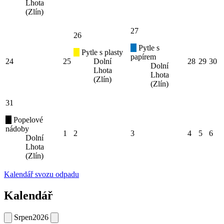
Lhota
(Zlín)
27
26
Pytle s
Pytle s plasty
papírem
24
25
Dolní
28
29
30
Dolní
Lhota
Lhota
(Zlín)
(Zlín)
31
Popelové
nádoby
1
2
3
4
5
6
Dolní
Lhota
(Zlín)
Kalendář svozu odpadu
Kalendář
Srpen
2026