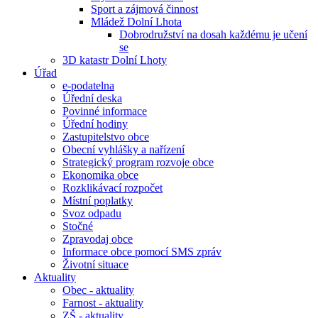
Sport a zájmová činnost
Mládež Dolní Lhota
Dobrodružství na dosah každému je učení
se
3D katastr Dolní Lhoty
Úřad
e-podatelna
Úřední deska
Povinné informace
Úřední hodiny
Zastupitelstvo obce
Obecní vyhlášky a nařízení
Strategický program rozvoje obce
Ekonomika obce
Rozklikávací rozpočet
Místní poplatky
Svoz odpadu
Stočné
Zpravodaj obce
Informace obce pomocí SMS zpráv
Životní situace
Aktuality
Obec - aktuality
Farnost - aktuality
ZŠ - aktuality