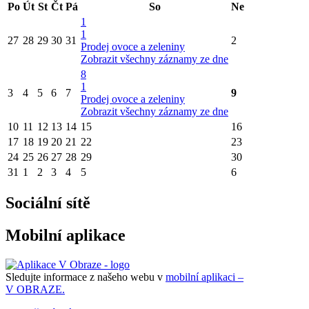
Po
Út
St
Čt
Pá
So
Ne
1
1
27
28
29
30
31
2
Prodej ovoce a zeleniny
Zobrazit všechny záznamy ze dne
8
1
3
4
5
6
7
9
Prodej ovoce a zeleniny
Zobrazit všechny záznamy ze dne
10
11
12
13
14
15
16
17
18
19
20
21
22
23
24
25
26
27
28
29
30
31
1
2
3
4
5
6
Sociální sítě
Mobilní aplikace
Sledujte informace z našeho webu v
mobilní aplikaci –
V OBRAZE.