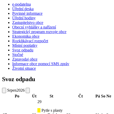
e-podatelna
Úřední deska
Povinné informace
Úřední hodiny
Zastupitelstvo obce
Obecní vyhlášky a nařízení
Strategický program rozvoje obce
Ekonomika obce
Rozklikávací rozpočet
Místní poplatky
Svoz odpadu
Stočné
Zpravodaj obce
Informace obce pomocí SMS zpráv
Životní situace
Svoz odpadu
Srpen
2026
Po
Út
St
Čt
Pá
So
Ne
29
Pytle s plasty