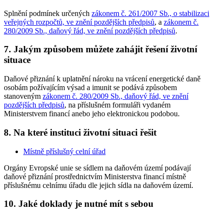
Splnění podmínek určených
zákonem č. 261/2007 Sb., o stabilizaci
veřejných rozpočtů, ve znění pozdějších předpisů
, a
zákonem č.
280/2009 Sb., daňový řád, ve znění pozdějších předpisů
.
7. Jakým způsobem můžete zahájit řešení životní
situace
Daňové přiznání k uplatnění nároku na vrácení energetické daně
osobám požívajícím výsad a imunit se podává způsobem
stanoveným
zákonem č. 280/2009 Sb., daňový řád, ve znění
pozdějších předpisů
, na příslušném formuláři vydaném
Ministerstvem financí anebo jeho elektronickou podobou.
8. Na které instituci životní situaci řešit
Místně příslušný celní úřad
Orgány Evropské unie se sídlem na daňovém území podávají
daňové přiznání prostřednictvím Ministerstva financí místně
příslušnému celnímu úřadu dle jejich sídla na daňovém území.
10. Jaké doklady je nutné mít s sebou