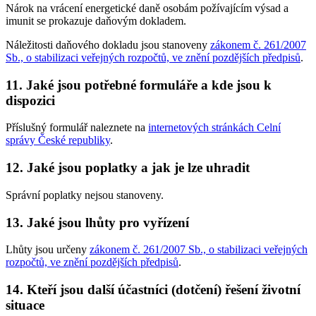
Nárok na vrácení energetické daně osobám požívajícím výsad a
imunit se prokazuje daňovým dokladem.
Náležitosti daňového dokladu jsou stanoveny
zákonem č. 261/2007
Sb., o stabilizaci veřejných rozpočtů, ve znění pozdějších předpisů
.
11. Jaké jsou potřebné formuláře a kde jsou k
dispozici
Příslušný formulář naleznete na
internetových stránkách Celní
správy České republiky
.
12. Jaké jsou poplatky a jak je lze uhradit
Správní poplatky nejsou stanoveny.
13. Jaké jsou lhůty pro vyřízení
Lhůty jsou určeny
zákonem č. 261/2007 Sb., o stabilizaci veřejných
rozpočtů, ve znění pozdějších předpisů
.
14. Kteří jsou další účastníci (dotčení) řešení životní
situace