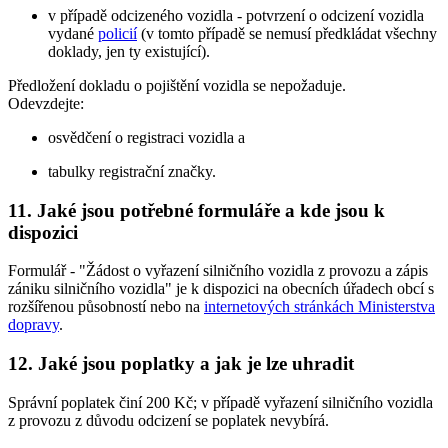
v případě odcizeného vozidla - potvrzení o odcizení vozidla
vydané
policií
(v tomto případě se nemusí předkládat všechny
doklady, jen ty existující).
Předložení dokladu o pojištění vozidla se nepožaduje.
Odevzdejte:
osvědčení o registraci vozidla a
tabulky registrační značky.
11. Jaké jsou potřebné formuláře a kde jsou k
dispozici
Formulář - "Žádost o vyřazení silničního vozidla z provozu a zápis
zániku silničního vozidla" je k dispozici na obecních úřadech obcí s
rozšířenou působností nebo na
internetových stránkách Ministerstva
dopravy
.
12. Jaké jsou poplatky a jak je lze uhradit
Správní poplatek činí 200 Kč; v případě vyřazení silničního vozidla
z provozu z důvodu odcizení se poplatek nevybírá.