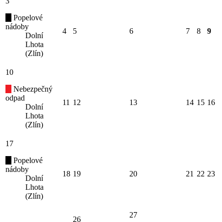
3
Popelové
nádoby
4
5
6
7
8
9
Dolní
Lhota
(Zlín)
10
Nebezpečný
odpad
11
12
13
14
15
16
Dolní
Lhota
(Zlín)
17
Popelové
nádoby
18
19
20
21
22
23
Dolní
Lhota
(Zlín)
27
26