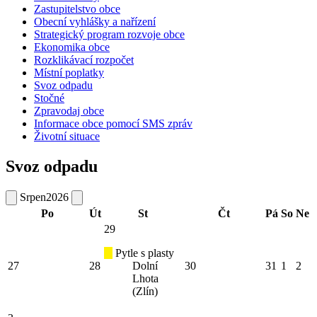
Zastupitelstvo obce
Obecní vyhlášky a nařízení
Strategický program rozvoje obce
Ekonomika obce
Rozklikávací rozpočet
Místní poplatky
Svoz odpadu
Stočné
Zpravodaj obce
Informace obce pomocí SMS zpráv
Životní situace
Svoz odpadu
Srpen
2026
Po
Út
St
Čt
Pá
So
Ne
29
Pytle s plasty
27
28
Dolní
30
31
1
2
Lhota
(Zlín)