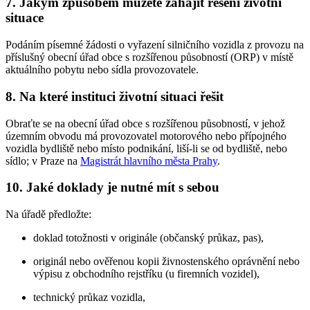
7. Jakým způsobem můžete zahájit řešení životní
situace
Podáním písemné žádosti o vyřazení silničního vozidla z provozu na
příslušný obecní úřad obce s rozšířenou působností (ORP) v místě
aktuálního pobytu nebo sídla provozovatele.
8. Na které instituci životní situaci řešit
Obraťte se na obecní úřad obce s rozšířenou působností, v jehož
územním obvodu má provozovatel motorového nebo přípojného
vozidla bydliště nebo místo podnikání, liší-li se od bydliště, nebo
sídlo; v Praze na
Magistrát hlavního města Prahy
.
10. Jaké doklady je nutné mít s sebou
Na úřadě předložte:
doklad totožnosti v originále (občanský průkaz, pas),
originál nebo ověřenou kopii živnostenského oprávnění nebo
výpisu z obchodního rejstříku (u firemních vozidel),
technický průkaz vozidla,