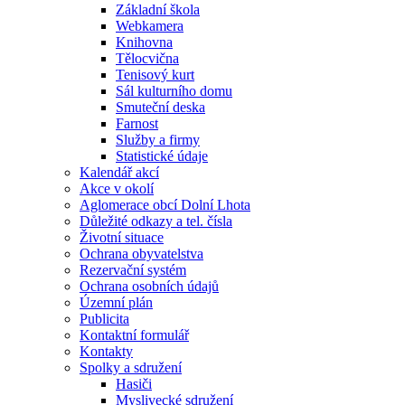
Základní škola
Webkamera
Knihovna
Tělocvična
Tenisový kurt
Sál kulturního domu
Smuteční deska
Farnost
Služby a firmy
Statistické údaje
Kalendář akcí
Akce v okolí
Aglomerace obcí Dolní Lhota
Důležité odkazy a tel. čísla
Životní situace
Ochrana obyvatelstva
Rezervační systém
Ochrana osobních údajů
Územní plán
Publicita
Kontaktní formulář
Kontakty
Spolky a sdružení
Hasiči
Myslivecké sdružení