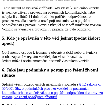
Tento institut se využívá v případě, kdy vlastník silničního vozidla
jej nechce užívat v provozu na pozemních komunikacích, nebo
nebyla-li ve lhůtě 14 dnů od zániku pojištění odpovědnosti z
provozu vozidla uzavřena nová pojistná smlouva o pojištění
odpovědnosti z provozu vozidla týkající se téhož silničního vozidla.
Vozidlo se vyřazuje z provozu i v případě, že bylo odcizeno.
5. Kdo je oprávněn v této věci jednat (podat žádost
apod.)
Oprávněnou osobou k jednání je obecně fyzická nebo právnická
osoba zapsaná v registru vozidel jako vlastník vozidla.
Jednat může i osoba zmocněná písemně vlastníkem vozidla.
6. Jaké jsou podmínky a postup pro řešení životní
situace
Splnění všech požadovaných náležitostí v souladu s
§ 12 zákona č.
56/2001 Sb., o podmínkách provozu vozidel na pozemních
komunikacích a o změně zákona o pojištění odpovědnosti z provozu
vozidla, ve znění pozdějších předpisů
.