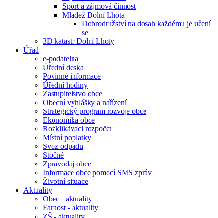
Sport a zájmová činnost
Mládež Dolní Lhota
Dobrodružství na dosah každému je učení
se
3D katastr Dolní Lhoty
Úřad
e-podatelna
Úřední deska
Povinné informace
Úřední hodiny
Zastupitelstvo obce
Obecní vyhlášky a nařízení
Strategický program rozvoje obce
Ekonomika obce
Rozklikávací rozpočet
Místní poplatky
Svoz odpadu
Stočné
Zpravodaj obce
Informace obce pomocí SMS zpráv
Životní situace
Aktuality
Obec - aktuality
Farnost - aktuality
ZŠ - aktuality