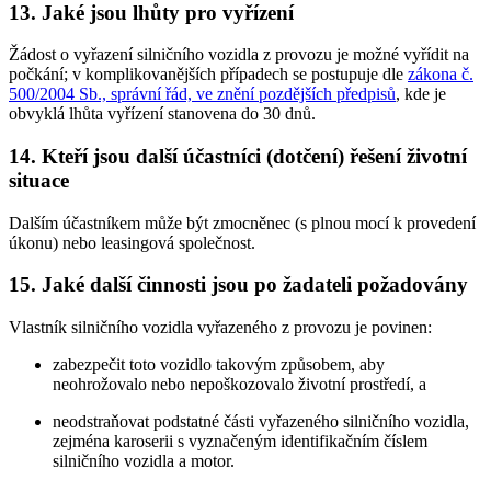
13. Jaké jsou lhůty pro vyřízení
Žádost o vyřazení silničního vozidla z provozu je možné vyřídit na
počkání; v komplikovanějších případech se postupuje dle
zákona č.
500/2004 Sb., správní řád, ve znění pozdějších předpisů
, kde je
obvyklá lhůta vyřízení stanovena do 30 dnů.
14. Kteří jsou další účastníci (dotčení) řešení životní
situace
Dalším účastníkem může být zmocněnec (s plnou mocí k provedení
úkonu) nebo leasingová společnost.
15. Jaké další činnosti jsou po žadateli požadovány
Vlastník silničního vozidla vyřazeného z provozu je povinen:
zabezpečit toto vozidlo takovým způsobem, aby
neohrožovalo nebo nepoškozovalo životní prostředí, a
neodstraňovat podstatné části vyřazeného silničního vozidla,
zejména karoserii s vyznačeným identifikačním číslem
silničního vozidla a motor.