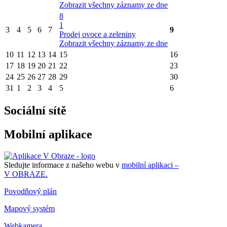
Zobrazit všechny záznamy ze dne
8
1
3
4
5
6
7
9
Prodej ovoce a zeleniny
Zobrazit všechny záznamy ze dne
10
11
12
13
14
15
16
17
18
19
20
21
22
23
24
25
26
27
28
29
30
31
1
2
3
4
5
6
Sociální sítě
Mobilní aplikace
Sledujte informace z našeho webu v
mobilní aplikaci –
V OBRAZE.
Povodňový plán
Mapový systém
Webkamera