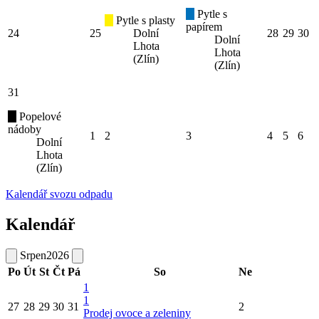
Pytle s
Pytle s plasty
papírem
24
25
Dolní
28
29
30
Dolní
Lhota
Lhota
(Zlín)
(Zlín)
31
Popelové
nádoby
1
2
3
4
5
6
Dolní
Lhota
(Zlín)
Kalendář svozu odpadu
Kalendář
Srpen
2026
Po
Út
St
Čt
Pá
So
Ne
1
1
27
28
29
30
31
2
Prodej ovoce a zeleniny