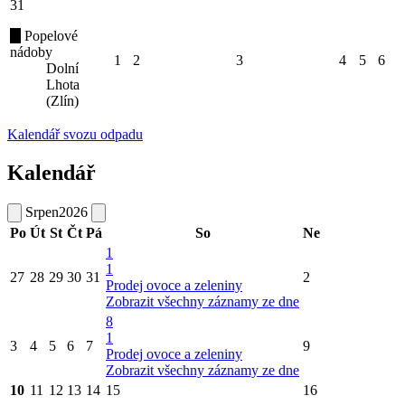
31
Popelové
nádoby
1
2
3
4
5
6
Dolní
Lhota
(Zlín)
Kalendář svozu odpadu
Kalendář
Srpen
2026
Po
Út
St
Čt
Pá
So
Ne
1
1
27
28
29
30
31
2
Prodej ovoce a zeleniny
Zobrazit všechny záznamy ze dne
8
1
3
4
5
6
7
9
Prodej ovoce a zeleniny
Zobrazit všechny záznamy ze dne
10
11
12
13
14
15
16