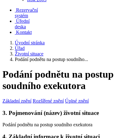
Rezervační
systém
Úřední
deska
Kontakt
Úvodní stránka
Úřad
Životní situace
Podání podnětu na postup soudního...
Podání podnětu na postup
soudního exekutora
Základní znění
Rozšířené znění
Úplné znění
3. Pojmenování (název) životní situace
Podání podnětu na postup soudního exekutora
4. Základní informace k životní situaci