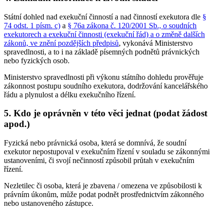
Státní dohled nad exekuční činností a nad činností exekutora dle
§
74 odst. 1 písm. c)
a
§ 76a zákona č. 120/2001 Sb., o soudních
exekutorech a exekuční činnosti (exekuční řád) a o změně dalších
zákonů, ve znění pozdějších předpisů
, vykonává Ministerstvo
spravedlnosti, a to i na základě písemných podnětů právnických
nebo fyzických osob.
Ministerstvo spravedlnosti při výkonu státního dohledu prověřuje
zákonnost postupu soudního exekutora, dodržování kancelářského
řádu a plynulost a délku exekučního řízení.
5. Kdo je oprávněn v této věci jednat (podat žádost
apod.)
Fyzická nebo právnická osoba, která se domnívá, že soudní
exekutor nepostupoval v exekučním řízení v souladu se zákonnými
ustanoveními, či svojí nečinností způsobil průtah v exekučním
řízení.
Nezletilec či osoba, která je zbavena / omezena ve způsobilosti k
právním úkonům, může podat podnět prostřednictvím zákonného
nebo ustanoveného zástupce.