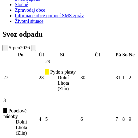
Stočné
Zpravodaj obce
Informace obce pomocí SMS zpráv
Životní situace
Svoz odpadu
Srpen
2026
Po
Út
St
Čt
Pá
So
Ne
29
Pytle s plasty
27
28
Dolní
30
31
1
2
Lhota
(Zlín)
3
Popelové
nádoby
4
5
6
7
8
9
Dolní
Lhota
(Zlín)