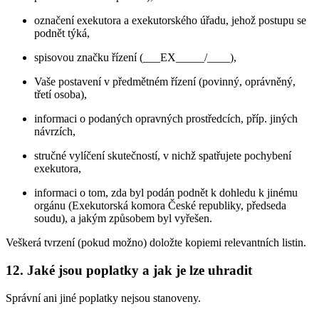
označení exekutora a exekutorského úřadu, jehož postupu se
podnět týká,
spisovou značku řízení (___EX_____/____),
Vaše postavení v předmětném řízení (povinný, oprávněný,
třetí osoba),
informaci o podaných opravných prostředcích, příp. jiných
návrzích,
stručné vylíčení skutečností, v nichž spatřujete pochybení
exekutora,
informaci o tom, zda byl podán podnět k dohledu k jinému
orgánu (Exekutorská komora České republiky, předseda
soudu), a jakým způsobem byl vyřešen.
Veškerá tvrzení (pokud možno) doložte kopiemi relevantních listin.
12. Jaké jsou poplatky a jak je lze uhradit
Správní ani jiné poplatky nejsou stanoveny.