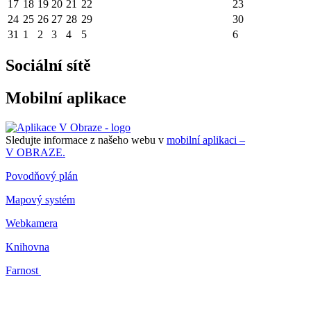
17
18
19
20
21
22
23
24
25
26
27
28
29
30
31
1
2
3
4
5
6
Sociální sítě
Mobilní aplikace
Sledujte informace z našeho webu v
mobilní aplikaci –
V OBRAZE.
Povodňový plán
Mapový systém
Webkamera
Knihovna
Farnost