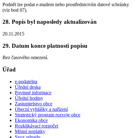
Podnět lze podat e-mailem nebo prostřednictvím datové schránky
(viz bod 07).
28. Popis byl naposledy aktualizován
20.11.2015
29. Datum konce platnosti popisu
Bez časového omezení.
Úřad
e-podatelna
Úřední deska
Povinné informace
Úřední hodiny
Zastupitelstvo obce
Obecní vyhlášky a nařízení
Strategický program rozvoje obce
Ekonomika obce
Rozklikávací rozpočet
Místní poplatky
Svoz odpadu