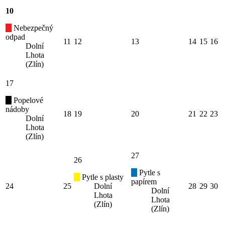
10
Nebezpečný
odpad
11
12
13
14
15
16
Dolní
Lhota
(Zlín)
17
Popelové
nádoby
18
19
20
21
22
23
Dolní
Lhota
(Zlín)
27
26
Pytle s
Pytle s plasty
papírem
24
25
Dolní
28
29
30
Dolní
Lhota
Lhota
(Zlín)
(Zlín)