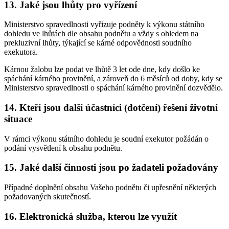
13. Jaké jsou lhůty pro vyřízení
Ministerstvo spravedlnosti vyřizuje podněty k výkonu státního
dohledu ve lhůtách dle obsahu podnětu a vždy s ohledem na
prekluzivní lhůty, týkající se kárné odpovědnosti soudního
exekutora.
Kárnou žalobu lze podat ve lhůtě 3 let ode dne, kdy došlo ke
spáchání kárného provinění, a zároveň do 6 měsíců od doby, kdy se
Ministerstvo spravedlnosti o spáchání kárného provinění dozvědělo.
14. Kteří jsou další účastníci (dotčení) řešení životní
situace
V rámci výkonu státního dohledu je soudní exekutor požádán o
podání vysvětlení k obsahu podnětu.
15. Jaké další činnosti jsou po žadateli požadovány
Případné doplnění obsahu Vašeho podnětu či upřesnění některých
požadovaných skutečností.
16. Elektronická služba, kterou lze využít