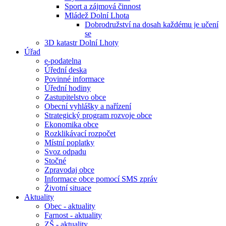
Sport a zájmová činnost
Mládež Dolní Lhota
Dobrodružství na dosah každému je učení
se
3D katastr Dolní Lhoty
Úřad
e-podatelna
Úřední deska
Povinné informace
Úřední hodiny
Zastupitelstvo obce
Obecní vyhlášky a nařízení
Strategický program rozvoje obce
Ekonomika obce
Rozklikávací rozpočet
Místní poplatky
Svoz odpadu
Stočné
Zpravodaj obce
Informace obce pomocí SMS zpráv
Životní situace
Aktuality
Obec - aktuality
Farnost - aktuality
ZŠ - aktuality