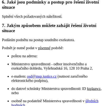
6. Jaké jsou podmínky a postup pro řešení životní
situace
Splnění všech požadovaných náležitostí.
7. Jakým způsobem můžete zahájit řešení životní
situace
Podáním podnětu na postup soudního exekutora.
Podnět je nutné podat v
písemné
podobě:
poštou na adresu:
Ministerstvo spravedlnosti - odbor insolvenčního a
exekučního dohledu, Vyšehradská 16, 128 10 Praha 2,
e-mailem:
osd@msp.justice.cz
(nutnost zaručeného
elektronického podpisu),
do datové schránky Ministerstva spravedlnosti: ID
kq4aawz
,
nebo
osobně na podatelně Ministerstva spravedlnosti v
úředních
hodinách
.