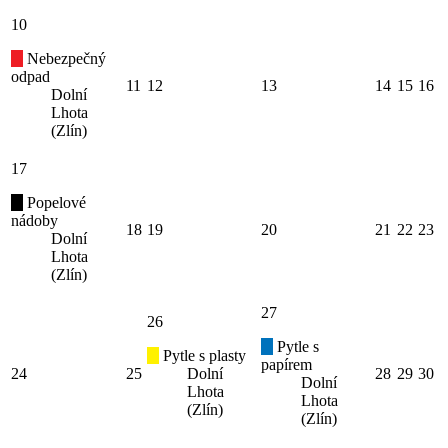
10
Nebezpečný
odpad
11
12
13
14
15
16
Dolní
Lhota
(Zlín)
17
Popelové
nádoby
18
19
20
21
22
23
Dolní
Lhota
(Zlín)
27
26
Pytle s
Pytle s plasty
papírem
24
25
Dolní
28
29
30
Dolní
Lhota
Lhota
(Zlín)
(Zlín)