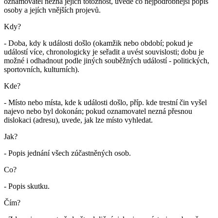
oznamovatel nezná jejich totožnost, uvede co nejpodrobnější popis
osoby a jejích vnějších projevů.
Kdy?
- Doba, kdy k události došlo (okamžik nebo období; pokud je
událostí více, chronologicky je seřadit a uvést souvislosti; dobu je
možné i odhadnout podle jiných souběžných událostí - politických,
sportovních, kulturních).
Kde?
- Místo nebo místa, kde k události došlo, příp. kde trestní čin vyšel
najevo nebo byl dokonán; pokud oznamovatel nezná přesnou
dislokaci (adresu), uvede, jak lze místo vyhledat.
Jak?
- Popis jednání všech zúčastněných osob.
Co?
- Popis skutku.
Čím?