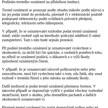
Podáním trestního oznámení na příslušnou instituci.
Trestní oznámení se posuzuje podle obsahu (nikoliv podle názvu) a
lze jej podat ústně do protokolu, písemně či v elektronické podobě
podepsané elektronicky podle zvláštních právních předpisů,
telegraficky, telefaxem nebo dálnopisem.
V případě, že se oznamovatel rozhodne podat trestní oznámení
ústně, může osobně zajít na kterékoliv policejní oddělení či státní
zastupitelství. Tam s ním bude sepsán protokol.
Při podání trestního oznámení je oznamovatel vyslechnut o
okolnostech, za nichž byl čin spáchán, o osobních poměrech toho,
na něhož se oznámení podává, o důkazech a o výši škody
způsobené oznámeným činem.
V případě, že je oznamovatel zároveň poškozeným nebo jeho
zmocněncem, musí být vyslechnut také o tom, zda žádá, aby soud
rozhodl v trestním řízení o jeho nároku na náhradu škody.
Další možností je podat trestní oznámení písemnou formou. V
takovém případě se doporučuje vylíčit v podání všechny rozhodné
skutečnosti, které o skutku, jeho domnělém pachateli a dalších
okolnostech oznamovatel ví.
Písemné trestní oznámení lze podat doporučeně poštou nebo jej