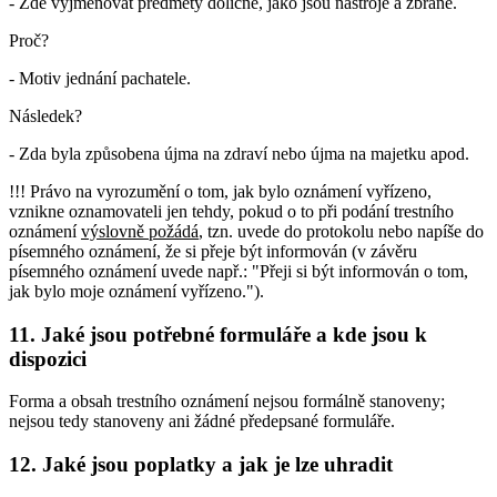
- Zde vyjmenovat předměty doličné, jako jsou nástroje a zbraně.
Proč?
- Motiv jednání pachatele.
Následek?
- Zda byla způsobena újma na zdraví nebo újma na majetku apod.
!!! Právo na vyrozumění o tom, jak bylo oznámení vyřízeno,
vznikne oznamovateli jen tehdy, pokud o to při podání trestního
oznámení
výslovně požádá
, tzn. uvede do protokolu nebo napíše do
písemného oznámení, že si přeje být informován (v závěru
písemného oznámení uvede např.: "Přeji si být informován o tom,
jak bylo moje oznámení vyřízeno.").
11. Jaké jsou potřebné formuláře a kde jsou k
dispozici
Forma a obsah trestního oznámení nejsou formálně stanoveny;
nejsou tedy stanoveny ani žádné předepsané formuláře.
12. Jaké jsou poplatky a jak je lze uhradit