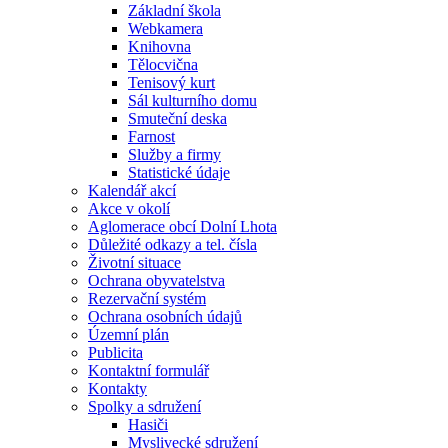
Základní škola
Webkamera
Knihovna
Tělocvična
Tenisový kurt
Sál kulturního domu
Smuteční deska
Farnost
Služby a firmy
Statistické údaje
Kalendář akcí
Akce v okolí
Aglomerace obcí Dolní Lhota
Důležité odkazy a tel. čísla
Životní situace
Ochrana obyvatelstva
Rezervační systém
Ochrana osobních údajů
Územní plán
Publicita
Kontaktní formulář
Kontakty
Spolky a sdružení
Hasiči
Myslivecké sdružení