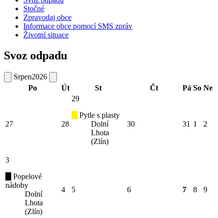
Stočné
Zpravodaj obce
Informace obce pomocí SMS zpráv
Životní situace
Svoz odpadu
Srpen
2026
Po
Út
St
Čt
Pá
So
Ne
29
Pytle s plasty
27
28
Dolní
30
31
1
2
Lhota
(Zlín)
3
Popelové
nádoby
4
5
6
7
8
9
Dolní
Lhota
(Zlín)