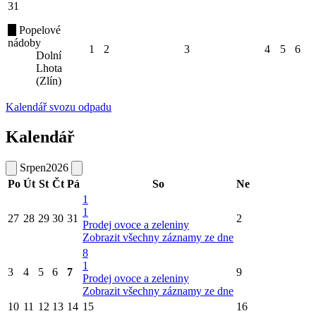
31
Popelové
nádoby
1
2
3
4
5
6
Dolní
Lhota
(Zlín)
Kalendář svozu odpadu
Kalendář
Srpen
2026
Po
Út
St
Čt
Pá
So
Ne
1
1
27
28
29
30
31
2
Prodej ovoce a zeleniny
Zobrazit všechny záznamy ze dne
8
1
3
4
5
6
7
9
Prodej ovoce a zeleniny
Zobrazit všechny záznamy ze dne
10
11
12
13
14
15
16