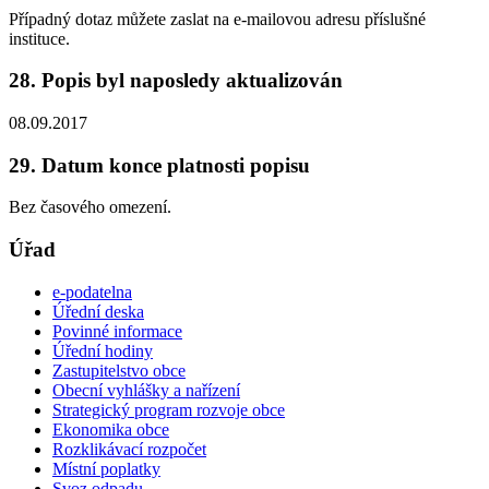
Případný dotaz můžete zaslat na e-mailovou adresu příslušné
instituce.
28. Popis byl naposledy aktualizován
08.09.2017
29. Datum konce platnosti popisu
Bez časového omezení.
Úřad
e-podatelna
Úřední deska
Povinné informace
Úřední hodiny
Zastupitelstvo obce
Obecní vyhlášky a nařízení
Strategický program rozvoje obce
Ekonomika obce
Rozklikávací rozpočet
Místní poplatky
Svoz odpadu