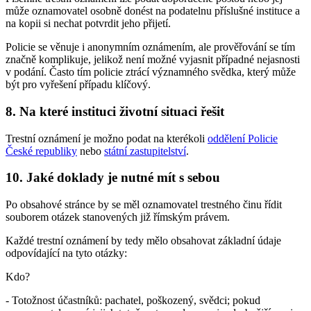
může oznamovatel osobně donést na podatelnu příslušné instituce a
na kopii si nechat potvrdit jeho přijetí.
Policie se věnuje i anonymním oznámením, ale prověřování se tím
značně komplikuje, jelikož není možné vyjasnit případné nejasnosti
v podání. Často tím policie ztrácí významného svědka, který může
být pro vyřešení případu klíčový.
8. Na které instituci životní situaci řešit
Trestní oznámení je možno podat na kterékoli
oddělení Policie
České republiky
nebo
státní zastupitelství
.
10. Jaké doklady je nutné mít s sebou
Po obsahové stránce by se měl oznamovatel trestného činu řídit
souborem otázek stanovených již římským právem.
Každé trestní oznámení by tedy mělo obsahovat základní údaje
odpovídající na tyto otázky:
Kdo?
- Totožnost účastníků: pachatel, poškozený, svědci; pokud