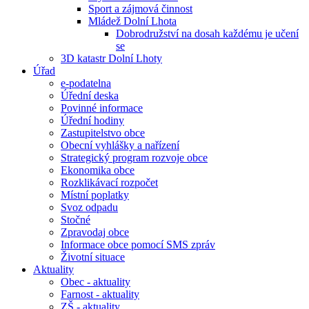
Sport a zájmová činnost
Mládež Dolní Lhota
Dobrodružství na dosah každému je učení
se
3D katastr Dolní Lhoty
Úřad
e-podatelna
Úřední deska
Povinné informace
Úřední hodiny
Zastupitelstvo obce
Obecní vyhlášky a nařízení
Strategický program rozvoje obce
Ekonomika obce
Rozklikávací rozpočet
Místní poplatky
Svoz odpadu
Stočné
Zpravodaj obce
Informace obce pomocí SMS zpráv
Životní situace
Aktuality
Obec - aktuality
Farnost - aktuality
ZŠ - aktuality