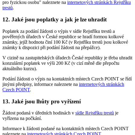
pro fyzickou osobu" naleznete na
internetových stránkách Rejstříku
trestů
.
12. Jaké jsou poplatky a jak je lze uhradit
Poplatek za podání žádosti o výpis v sídle Rejstříku trestů a
pověřených úřadech v České republice se hradí formou kolkové
známky, jejíž hodnota činí 100 Kč (v Rejstříku trestů jsou kolkové
známky k dispozici při podání žádosti na přepážce).
V cizině na zastupitelských úřadech České republiky je třeba uhradit
konzulární poplatek ve výši 200 Kč (v cizí měně dle přepočtu
aktuálního kurzu).
Podání žádosti o výpis na kontaktních místech Czech POINT se řídí
jinými předpisy, informace naleznete na
internetových stránkách
Czech POINT
.
13. Jaké jsou lhůty pro vyřízení
Žádost podaná v úředních hodinách v
sídle Rejstříku trestů
je
vyřízena na počkání.
Informace k žádosti podané na kontaktních místech Czech POINT
naleznete na
internetových stránkách Czech POINT
.