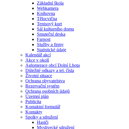
Základní škola
Webkamera
Knihovna
Tělocvična
Tenisový kurt
Sál kulturního domu
Smuteční deska
Farnost
Služby a firmy
Statistické údaje
Kalendář akcí
Akce v okolí
Aglomerace obcí Dolní Lhota
Důležité odkazy a tel. čísla
Životní situace
Ochrana obyvatelstva
Rezervační systém
Ochrana osobních údajů
Územní plán
Publicita
Kontaktní formulář
Kontakty
Spolky a sdružení
Hasiči
Myslivecké sdružení