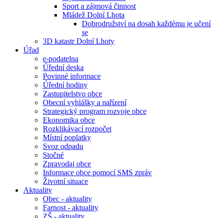
Sport a zájmová činnost
Mládež Dolní Lhota
Dobrodružství na dosah každému je učení
se
3D katastr Dolní Lhoty
Úřad
e-podatelna
Úřední deska
Povinné informace
Úřední hodiny
Zastupitelstvo obce
Obecní vyhlášky a nařízení
Strategický program rozvoje obce
Ekonomika obce
Rozklikávací rozpočet
Místní poplatky
Svoz odpadu
Stočné
Zpravodaj obce
Informace obce pomocí SMS zpráv
Životní situace
Aktuality
Obec - aktuality
Farnost - aktuality
ZŠ - aktuality