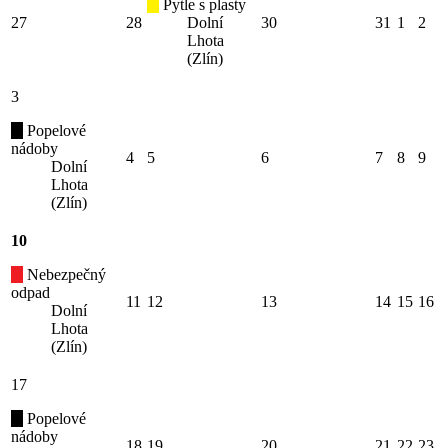
Pytle s plasty
27
28
Dolní
30
31
1
2
Lhota
(Zlín)
3
Popelové
nádoby
4
5
6
7
8
9
Dolní
Lhota
(Zlín)
10
Nebezpečný
odpad
11
12
13
14
15
16
Dolní
Lhota
(Zlín)
17
Popelové
nádoby
18
19
20
21
22
23