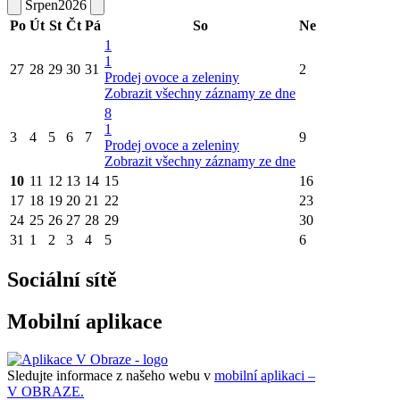
Srpen
2026
Po
Út
St
Čt
Pá
So
Ne
1
1
27
28
29
30
31
2
Prodej ovoce a zeleniny
Zobrazit všechny záznamy ze dne
8
1
3
4
5
6
7
9
Prodej ovoce a zeleniny
Zobrazit všechny záznamy ze dne
10
11
12
13
14
15
16
17
18
19
20
21
22
23
24
25
26
27
28
29
30
31
1
2
3
4
5
6
Sociální sítě
Mobilní aplikace
Sledujte informace z našeho webu v
mobilní aplikaci –
V OBRAZE.