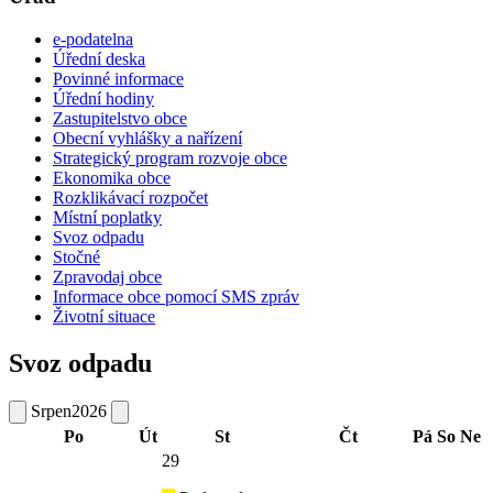
e-podatelna
Úřední deska
Povinné informace
Úřední hodiny
Zastupitelstvo obce
Obecní vyhlášky a nařízení
Strategický program rozvoje obce
Ekonomika obce
Rozklikávací rozpočet
Místní poplatky
Svoz odpadu
Stočné
Zpravodaj obce
Informace obce pomocí SMS zpráv
Životní situace
Svoz odpadu
Srpen
2026
Po
Út
St
Čt
Pá
So
Ne
29