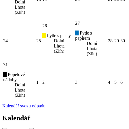
Dolní
Lhota
(Zlín)
27
26
Pytle s
Pytle s plasty
papírem
24
25
Dolní
28
29
30
Dolní
Lhota
Lhota
(Zlín)
(Zlín)
31
Popelové
nádoby
1
2
3
4
5
6
Dolní
Lhota
(Zlín)
Kalendář svozu odpadu
Kalendář