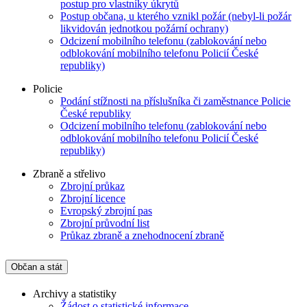
postup pro vlastníky úkrytů
Postup občana, u kterého vznikl požár (nebyl-li požár
likvidován jednotkou požární ochrany)
Odcizení mobilního telefonu (zablokování nebo
odblokování mobilního telefonu Policií České
republiky)
Policie
Podání stížnosti na příslušníka či zaměstnance Policie
České republiky
Odcizení mobilního telefonu (zablokování nebo
odblokování mobilního telefonu Policií České
republiky)
Zbraně a střelivo
Zbrojní průkaz
Zbrojní licence
Evropský zbrojní pas
Zbrojní průvodní list
Průkaz zbraně a znehodnocení zbraně
Občan a stát
Archivy a statistiky
Žádost o statistické informace