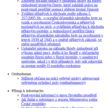
Zhoršení sociální situace v důsledku škody na zdraví
způsobené trestným činem, které zakládá právo na
poskytnutí peněžité pomoci obětem trestné činnosti
Zvláštní příspěvek k důchodu podle zákona č.
357/2005 Sb., o ocenění účastníků národního boje za
vznik a osvobození Československa a některých
pozůstalých po nich, o zvláštním příspěvku k důchodu
některým osobám, o jednorázové peněžní částce
některým účastníkům národního boje za osvobození v
letech 1939 až 1945 a o změně některých zákonů, ve
znění pozdějších předpisů
Uplatnění nároku na náhradu škody způsobené při
výkonu státní moci, došlo-li ke škodě v občanském
soudním řízení nebo v řízení trestním, v soudnictví
správním, jakož i v těch případech, kdy stát odpovídá
za postup notáře či soudního exekutora
Ombudsman
Stížnost občana na práci veřejné správy adresovaná
veřejnému ochránci práv (ombudsmanovi)
Přístup k informacím
Poskytování informací o stavu životního prostředí
Jak žádat o informace z resortu Ministerstva vnitra
České republiky