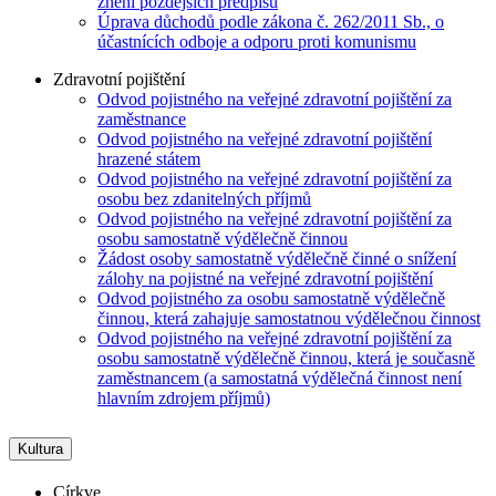
znění pozdějších předpisů
Úprava důchodů podle zákona č. 262/2011 Sb., o
účastnících odboje a odporu proti komunismu
Zdravotní pojištění
Odvod pojistného na veřejné zdravotní pojištění za
zaměstnance
Odvod pojistného na veřejné zdravotní pojištění
hrazené státem
Odvod pojistného na veřejné zdravotní pojištění za
osobu bez zdanitelných příjmů
Odvod pojistného na veřejné zdravotní pojištění za
osobu samostatně výdělečně činnou
Žádost osoby samostatně výdělečně činné o snížení
zálohy na pojistné na veřejné zdravotní pojištění
Odvod pojistného za osobu samostatně výdělečně
činnou, která zahajuje samostatnou výdělečnou činnost
Odvod pojistného na veřejné zdravotní pojištění za
osobu samostatně výdělečně činnou, která je současně
zaměstnancem (a samostatná výdělečná činnost není
hlavním zdrojem příjmů)
Kultura
Církve