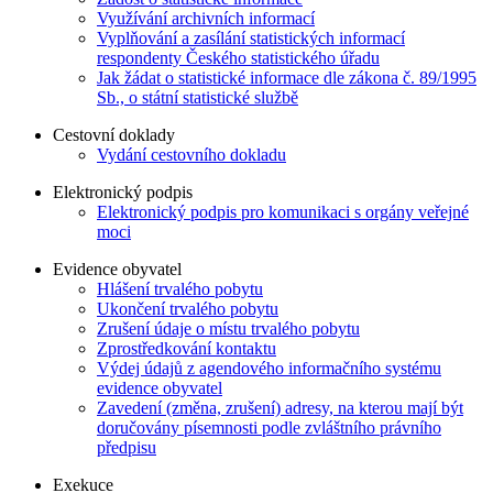
Využívání archivních informací
Vyplňování a zasílání statistických informací
respondenty Českého statistického úřadu
Jak žádat o statistické informace dle zákona č. 89/1995
Sb., o státní statistické službě
Cestovní doklady
Vydání cestovního dokladu
Elektronický podpis
Elektronický podpis pro komunikaci s orgány veřejné
moci
Evidence obyvatel
Hlášení trvalého pobytu
Ukončení trvalého pobytu
Zrušení údaje o místu trvalého pobytu
Zprostředkování kontaktu
Výdej údajů z agendového informačního systému
evidence obyvatel
Zavedení (změna, zrušení) adresy, na kterou mají být
doručovány písemnosti podle zvláštního právního
předpisu
Exekuce