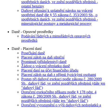
spotřebních daních, ve znění pozdějších předpisů -
ostatní benziny
Daňové přiznání k uplatnění nároku na vrácení
spotřební daně dle § 55 zákona č. 353/2003 Sb., o
spotřebních daních, ve znění pozdějších předpisů -
mineralogické postupy a metalurgické procesy
Daně - Opravné prostředky
Podávání řádných a mimořádných opravných
prostředků
Daně - Placení daní
Posečkání daně
Placení záloh na daň silniční
Prominutí (příslušenství) daně
Žádost o vrácení přeplatku daně
Placení daní na účet finančního úřadu
Placení záloh na daň z příjmů fyzickými osobami
Postup při daňové exekuci podle zákona č. 280/2009
Sb., daňový řád, ve znění pozdějších předpisů (dále jen
"daňový řád")
Doručení exekučního příkazu podle § 178 odst. 4
zákona č. 280/2009 Sb., daňový řád, ve znění
pozdějších předpisů (dále jen "daňový řád")
Doručení vyrozumění o výši daňových nedoplatků a