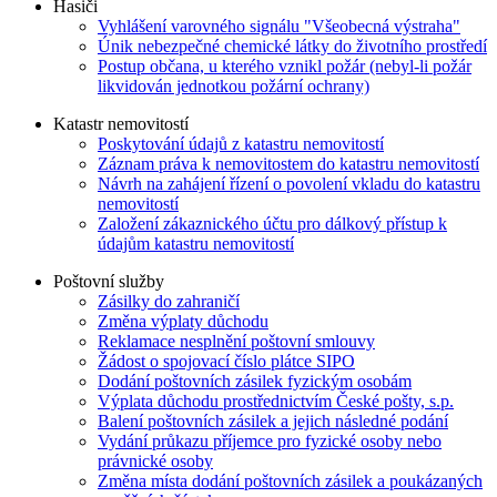
Hasiči
Vyhlášení varovného signálu "Všeobecná výstraha"
Únik nebezpečné chemické látky do životního prostředí
Postup občana, u kterého vznikl požár (nebyl-li požár
likvidován jednotkou požární ochrany)
Katastr nemovitostí
Poskytování údajů z katastru nemovitostí
Záznam práva k nemovitostem do katastru nemovitostí
Návrh na zahájení řízení o povolení vkladu do katastru
nemovitostí
Založení zákaznického účtu pro dálkový přístup k
údajům katastru nemovitostí
Poštovní služby
Zásilky do zahraničí
Změna výplaty důchodu
Reklamace nesplnění poštovní smlouvy
Žádost o spojovací číslo plátce SIPO
Dodání poštovních zásilek fyzickým osobám
Výplata důchodu prostřednictvím České pošty, s.p.
Balení poštovních zásilek a jejich následné podání
Vydání průkazu příjemce pro fyzické osoby nebo
právnické osoby
Změna místa dodání poštovních zásilek a poukázaných