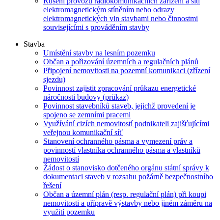
Rušení provozu radiokomunikačních zařízení a sítí
elektromagnetickým stíněním nebo odrazy
elektromagnetických vln stavbami nebo činnostmi
souvisejícími s prováděním stavby
Stavba
Umístění stavby na lesním pozemku
Občan a pořizování územních a regulačních plánů
Připojení nemovitosti na pozemní komunikaci (zřízení
sjezdu)
Povinnost zajistit zpracování průkazu energetické
náročnosti budovy (průkaz)
Povinnost stavebníků staveb, jejichž provedení je
spojeno se zemními pracemi
Využívání cizích nemovitostí podnikateli zajišťujícími
veřejnou komunikační síť
Stanovení ochranného pásma a vymezení práv a
povinností vlastníka ochranného pásma a vlastníků
nemovitostí
Žádost o stanovisko dotčeného orgánu státní správy k
dokumentaci staveb v rozsahu požárně bezpečnostního
řešení
Občan a územní plán (resp. regulační plán) při koupi
nemovitosti a přípravě výstavby nebo jiném záměru na
využití pozemku