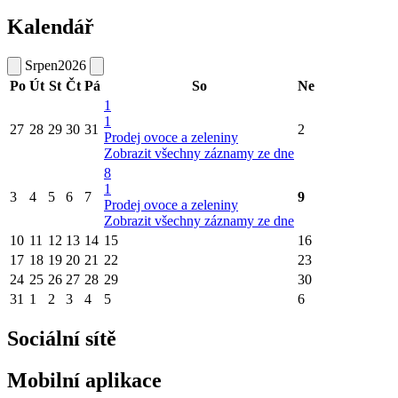
Kalendář
Srpen
2026
Po
Út
St
Čt
Pá
So
Ne
1
1
27
28
29
30
31
2
Prodej ovoce a zeleniny
Zobrazit všechny záznamy ze dne
8
1
3
4
5
6
7
9
Prodej ovoce a zeleniny
Zobrazit všechny záznamy ze dne
10
11
12
13
14
15
16
17
18
19
20
21
22
23
24
25
26
27
28
29
30
31
1
2
3
4
5
6
Sociální sítě
Mobilní aplikace