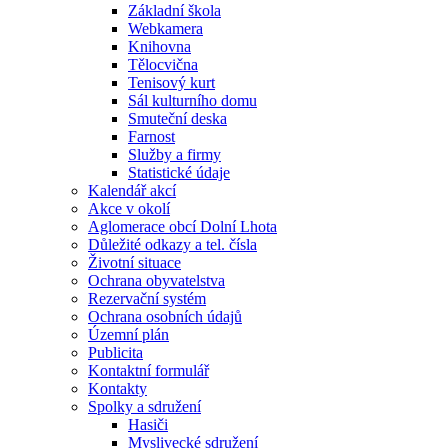
Základní škola
Webkamera
Knihovna
Tělocvična
Tenisový kurt
Sál kulturního domu
Smuteční deska
Farnost
Služby a firmy
Statistické údaje
Kalendář akcí
Akce v okolí
Aglomerace obcí Dolní Lhota
Důležité odkazy a tel. čísla
Životní situace
Ochrana obyvatelstva
Rezervační systém
Ochrana osobních údajů
Územní plán
Publicita
Kontaktní formulář
Kontakty
Spolky a sdružení
Hasiči
Myslivecké sdružení