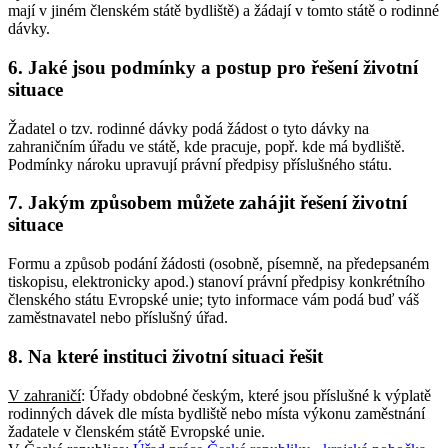
mají v jiném členském státě bydliště) a žádají v tomto státě o rodinné
dávky.
6. Jaké jsou podmínky a postup pro řešení životní
situace
Žadatel o tzv. rodinné dávky podá žádost o tyto dávky na
zahraničním úřadu ve státě, kde pracuje, popř. kde má bydliště.
Podmínky nároku upravují právní předpisy příslušného státu.
7. Jakým způsobem můžete zahájit řešení životní
situace
Formu a způsob podání žádosti (osobně, písemně, na předepsaném
tiskopisu, elektronicky apod.) stanoví právní předpisy konkrétního
členského státu Evropské unie; tyto informace vám podá buď váš
zaměstnavatel nebo příslušný úřad.
8. Na které instituci životní situaci řešit
V zahraničí
: Úřady obdobné českým, které jsou příslušné k výplatě
rodinných dávek dle místa bydliště nebo místa výkonu zaměstnání
žadatele v členském státě Evropské unie.