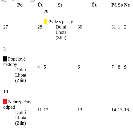
Po
Út
St
Čt
Pá
So
Ne
29
Pytle s plasty
27
28
Dolní
30
31
1
2
Lhota
(Zlín)
3
Popelové
nádoby
4
5
6
7
8
9
Dolní
Lhota
(Zlín)
10
Nebezpečný
odpad
11
12
13
14
15
16
Dolní
Lhota
(Zlín)