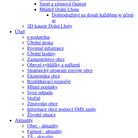
Sport a zájmová činnost
Mládež Dolní Lhota
Dobrodružství na dosah každému je učení
se
3D katastr Dolní Lhoty
Úřad
e-podatelna
Úřední deska
Povinné informace
Úřední hodiny
Zastupitelstvo obce
Obecní vyhlášky a nařízení
Strategický program rozvoje obce
Ekonomika obce
Rozklikávací rozpočet
Místní poplatky
Svoz odpadu
Stočné
Zpravodaj obce
Informace obce pomocí SMS zpráv
Životní situace
Aktuality
Obec - aktuality
Farnost - aktuality
ZŠ - aktuality