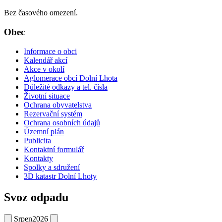
Bez časového omezení.
Obec
Informace o obci
Kalendář akcí
Akce v okolí
Aglomerace obcí Dolní Lhota
Důležité odkazy a tel. čísla
Životní situace
Ochrana obyvatelstva
Rezervační systém
Ochrana osobních údajů
Územní plán
Publicita
Kontaktní formulář
Kontakty
Spolky a sdružení
3D katastr Dolní Lhoty
Svoz odpadu
Srpen
2026