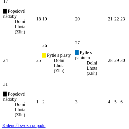
17
Popelové
nádoby
18
19
20
21
22
23
Dolní
Lhota
(Zlín)
27
26
Pytle s
Pytle s plasty
papírem
24
25
Dolní
28
29
30
Dolní
Lhota
Lhota
(Zlín)
(Zlín)
31
Popelové
nádoby
1
2
3
4
5
6
Dolní
Lhota
(Zlín)
Kalendář svozu odpadu