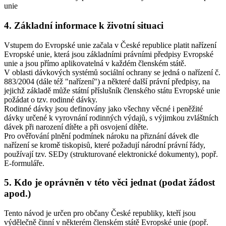
unie
4. Základní informace k životní situaci
Vstupem do Evropské unie začala v České republice platit nařízení
Evropské unie, která jsou základními právními předpisy Evropské
unie a jsou přímo aplikovatelná v každém členském státě.
V oblasti dávkových systémů sociální ochrany se jedná o nařízení č.
883/2004 (dále též "nařízení") a některé další právní předpisy, na
jejichž základě může státní příslušník členského státu Evropské unie
požádat o tzv. rodinné dávky.
Rodinné dávky jsou definovány jako všechny věcné i peněžité
dávky určené k vyrovnání rodinných výdajů, s výjimkou zvláštních
dávek při narození dítěte a při osvojení dítěte.
Pro ověřování plnění podmínek nároku na přiznání dávek dle
nařízení se kromě tiskopisů, které požadují národní právní řády,
používají tzv. SEDy (strukturované elektronické dokumenty), popř.
E-formuláře.
5. Kdo je oprávněn v této věci jednat (podat žádost
apod.)
Tento návod je určen pro občany České republiky, kteří jsou
výdělečně činní v některém členském státě Evropské unie (popř.