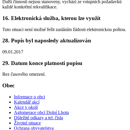
Další činnosti nejsou stanoveny, vychází ze vstupních požadavků
každé konkrétní rekvalifikace.
16. Elektronická služba, kterou lze využít
Tuto situaci není možné řešit zasláním žádosti elektronickou poštou.
28. Popis byl naposledy aktualizován
09.01.2017
29. Datum konce platnosti popisu
Bez časového omezení.
Obec
Informace o obci
Kalendář akcí
Akce v okolí
Aglomerace obcí Dolní Lhota
Důležité odkazy a tel. čísla
Životní situace
Ochrana obyvatelstva