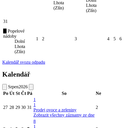
Dolní
Lhota
Lhota
(Zlín)
(Zlín)
31
Popelové
nádoby
1
2
3
4
5
6
Dolní
Lhota
(Zlín)
Kalendář svozu odpadu
Kalendář
Srpen
2026
Po
Út
St
Čt
Pá
So
Ne
1
1
27
28
29
30
31
2
Prodej ovoce a zeleniny
Zobrazit všechny záznamy ze dne
8
1