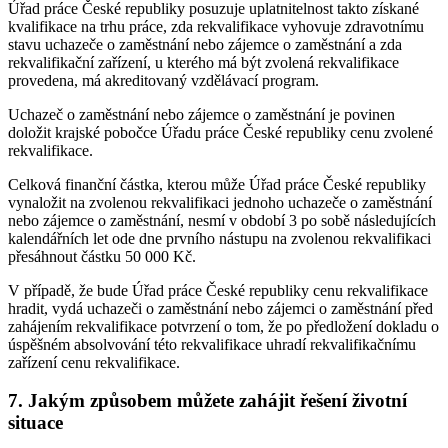
Úřad práce České republiky posuzuje uplatnitelnost takto získané
kvalifikace na trhu práce, zda rekvalifikace vyhovuje zdravotnímu
stavu uchazeče o zaměstnání nebo zájemce o zaměstnání a zda
rekvalifikační zařízení, u kterého má být zvolená rekvalifikace
provedena, má akreditovaný vzdělávací program.
Uchazeč o zaměstnání nebo zájemce o zaměstnání je povinen
doložit krajské pobočce Úřadu práce České republiky cenu zvolené
rekvalifikace.
Celková finanční částka, kterou může Úřad práce České republiky
vynaložit na zvolenou rekvalifikaci jednoho uchazeče o zaměstnání
nebo zájemce o zaměstnání, nesmí v období 3 po sobě následujících
kalendářních let ode dne prvního nástupu na zvolenou rekvalifikaci
přesáhnout částku 50 000 Kč.
V případě, že bude Úřad práce České republiky cenu rekvalifikace
hradit, vydá uchazeči o zaměstnání nebo zájemci o zaměstnání před
zahájením rekvalifikace potvrzení o tom, že po předložení dokladu o
úspěšném absolvování této rekvalifikace uhradí rekvalifikačnímu
zařízení cenu rekvalifikace.
7. Jakým způsobem můžete zahájit řešení životní
situace