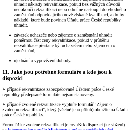
uhradit náklady rekvalifikace, pokud bez vážných důvodů
nedokončí rekvalifikaci nebo odmítne nastoupit do vhodného
zaměstnání odpovídajícího nově získané kvalifikaci, a druhy
nákladů, které bude povinen Úřadu práce České republiky
uhradit,
závazek uchazeče nebo zájemce o zaměstnání uhradit
poměrnou část ceny rekvalifikace, pokud v průběhu
rekvalifikace přestane být uchazečem nebo zájemcem o
zaměstnání,
ujednání o vypovězení dohody.
11. Jaké jsou potřebné formuláře a kde jsou k
dispozici
V případě rekvalifikace zabezpečované Úřadem práce České
republiky předepsané formuláře nejsou stanoveny.
V případě zvolené rekvalifikace vyplníte formulář "Zájem o
zvolenou rekvalifikaci", který (včetně jeho příloh) obdržíte na Úřadu
práce České republiky.
Formulář ke zvolené rekvalifikaci je rovněž k dispozici (ke stažení)
na
Integrovaném portálu Ministerstva práce a sociálních věcí
.