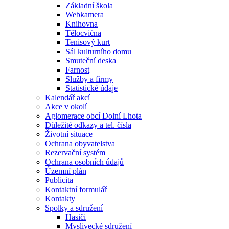
Základní škola
Webkamera
Knihovna
Tělocvična
Tenisový kurt
Sál kulturního domu
Smuteční deska
Farnost
Služby a firmy
Statistické údaje
Kalendář akcí
Akce v okolí
Aglomerace obcí Dolní Lhota
Důležité odkazy a tel. čísla
Životní situace
Ochrana obyvatelstva
Rezervační systém
Ochrana osobních údajů
Územní plán
Publicita
Kontaktní formulář
Kontakty
Spolky a sdružení
Hasiči
Myslivecké sdružení