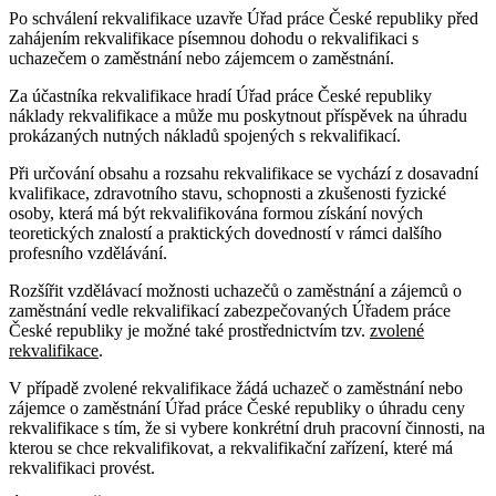
Po schválení rekvalifikace uzavře Úřad práce České republiky před
zahájením rekvalifikace písemnou dohodu o rekvalifikaci s
uchazečem o zaměstnání nebo zájemcem o zaměstnání.
Za účastníka rekvalifikace hradí Úřad práce České republiky
náklady rekvalifikace a může mu poskytnout příspěvek na úhradu
prokázaných nutných nákladů spojených s rekvalifikací.
Při určování obsahu a rozsahu rekvalifikace se vychází z dosavadní
kvalifikace, zdravotního stavu, schopnosti a zkušenosti fyzické
osoby, která má být rekvalifikována formou získání nových
teoretických znalostí a praktických dovedností v rámci dalšího
profesního vzdělávání.
Rozšířit vzdělávací možnosti uchazečů o zaměstnání a zájemců o
zaměstnání vedle rekvalifikací zabezpečovaných Úřadem práce
České republiky je možné také prostřednictvím tzv.
zvolené
rekvalifikace
.
V případě zvolené rekvalifikace žádá uchazeč o zaměstnání nebo
zájemce o zaměstnání Úřad práce České republiky o úhradu ceny
rekvalifikace s tím, že si vybere konkrétní druh pracovní činnosti, na
kterou se chce rekvalifikovat, a rekvalifikační zařízení, které má
rekvalifikaci provést.