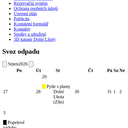
Rezervační systém
Ochrana osobních údajů
Územní plán
Publicita
Kontaktní formulář
Kontakty
Spolky a sdružení
3D katastr Dolní Lhoty
Svoz odpadu
Srpen
2026
Po
Út
St
Čt
Pá
So
Ne
29
Pytle s plasty
27
28
Dolní
30
31
1
2
Lhota
(Zlín)
3
Popelové
nádoby