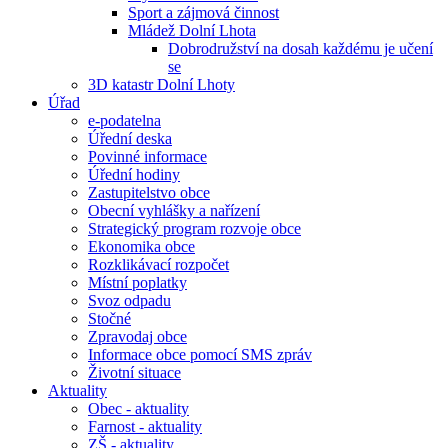
Sport a zájmová činnost
Mládež Dolní Lhota
Dobrodružství na dosah každému je učení
se
3D katastr Dolní Lhoty
Úřad
e-podatelna
Úřední deska
Povinné informace
Úřední hodiny
Zastupitelstvo obce
Obecní vyhlášky a nařízení
Strategický program rozvoje obce
Ekonomika obce
Rozklikávací rozpočet
Místní poplatky
Svoz odpadu
Stočné
Zpravodaj obce
Informace obce pomocí SMS zpráv
Životní situace
Aktuality
Obec - aktuality
Farnost - aktuality
ZŠ - aktuality