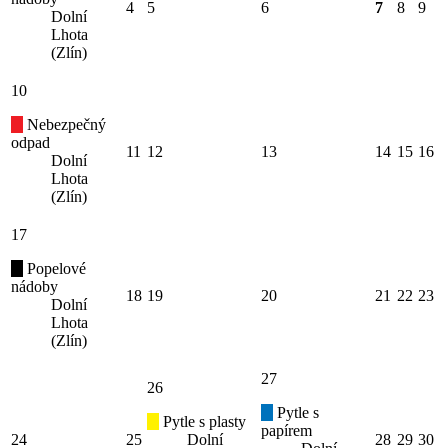
4
5
6
7
8
9
Dolní
Lhota
(Zlín)
10
Nebezpečný
odpad
11
12
13
14
15
16
Dolní
Lhota
(Zlín)
17
Popelové
nádoby
18
19
20
21
22
23
Dolní
Lhota
(Zlín)
27
26
Pytle s
Pytle s plasty
papírem
24
25
Dolní
28
29
30