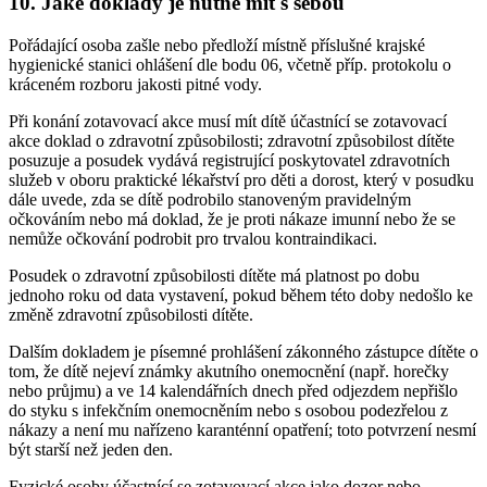
10. Jaké doklady je nutné mít s sebou
Pořádající osoba zašle nebo předloží místně příslušné krajské
hygienické stanici ohlášení dle bodu 06, včetně příp. protokolu o
kráceném rozboru jakosti pitné vody.
Při konání zotavovací akce musí mít dítě účastnící se zotavovací
akce doklad o zdravotní způsobilosti; zdravotní způsobilost dítěte
posuzuje a posudek vydává registrující poskytovatel zdravotních
služeb v oboru praktické lékařství pro děti a dorost, který v posudku
dále uvede, zda se dítě podrobilo stanoveným pravidelným
očkováním nebo má doklad, že je proti nákaze imunní nebo že se
nemůže očkování podrobit pro trvalou kontraindikaci.
Posudek o zdravotní způsobilosti dítěte má platnost po dobu
jednoho roku od data vystavení, pokud během této doby nedošlo ke
změně zdravotní způsobilosti dítěte.
Dalším dokladem je písemné prohlášení zákonného zástupce dítěte o
tom, že dítě nejeví známky akutního onemocnění (např. horečky
nebo průjmu) a ve 14 kalendářních dnech před odjezdem nepřišlo
do styku s infekčním onemocněním nebo s osobou podezřelou z
nákazy a není mu nařízeno karanténní opatření; toto potvrzení nesmí
být starší než jeden den.
Fyzické osoby účastnící se zotavovací akce jako dozor nebo