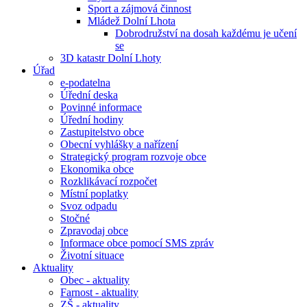
Sport a zájmová činnost
Mládež Dolní Lhota
Dobrodružství na dosah každému je učení
se
3D katastr Dolní Lhoty
Úřad
e-podatelna
Úřední deska
Povinné informace
Úřední hodiny
Zastupitelstvo obce
Obecní vyhlášky a nařízení
Strategický program rozvoje obce
Ekonomika obce
Rozklikávací rozpočet
Místní poplatky
Svoz odpadu
Stočné
Zpravodaj obce
Informace obce pomocí SMS zpráv
Životní situace
Aktuality
Obec - aktuality
Farnost - aktuality
ZŠ - aktuality