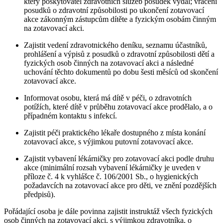
který poskytovatel zdravotních služeb posudek vydal; vrácení
posudků o zdravotní způsobilosti po ukončení zotavovací
akce zákonným zástupcům dítěte a fyzickým osobám činným
na zotavovací akci.
Zajistit vedení zdravotnického deníku, seznamu účastníků,
prohlášení a výpisů z posudků o zdravotní způsobilosti dětí a
fyzických osob činných na zotavovací akci a následné
uchování těchto dokumentů po dobu šesti měsíců od skončení
zotavovací akce.
Informovat osobu, která má dítě v péči, o zdravotních
potížích, které dítě v průběhu zotavovací akce prodělalo, a o
případném kontaktu s infekcí.
Zajistit péči praktického lékaře dostupného z místa konání
zotavovací akce, s výjimkou putovní zotavovací akce.
Zajistit vybavení lékárničky pro zotavovací akci podle druhu
akce (minimální rozsah vybavení lékárničky je uveden v
příloze č. 4 k vyhlášce č. 106/2001 Sb., o hygienických
požadavcích na zotavovací akce pro děti, ve znění pozdějších
předpisů).
Pořádající osoba je dále povinna zajistit instruktáž všech fyzických
osob činných na zotavovací akci, s výjimkou zdravotníka, o