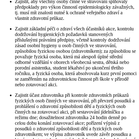
Zajistit, aby všechny osoby činné ve stravování splňovaly
předpoklady pro výkon činností epidemiologicky závažných,
tj. musí mít znalosti nutné k ochraně veřejného zdraví a
vlastnit zdravotní průkaz.
Zajistit základní péči o zdraví všech účastníků akce, kontrolu
dodržování hygienických požadavků stanovených
příslušnými právními předpisy, včetně kontroly dodržování
zásad osobní hygieny u osob činných ve stravování,
způsobilou fyzickou osobou (zdravotníkem); za způsobilou se
považuje fyzická osoba, která má alespoň úplné střední
odborné vzdělání v oborech všeobecná sestra, dětská nebo
porodní asistentka, student lékařství po ukončení třetího
ročníku, a fyzická osoba, která absolvovala kurz první pomoci
se zaměřením na zdravotnickou činnost při škole v přírodě
nebo zotavovací akci.
Zajistit účast zdravotníka při kontrole zdravotních průkazů
fyzických osob činných ve stravování, při převzetí posudků a
prohlášení o zdravotní způsobilosti dětí a fyzických osob
činných na zotavovací akci, při sestavování jídelníčku a
režimu dne; dosažitelnost zdravotníka 24 hodin denně po
celou dobu konání zotavovací akce; pořízení výpisů z
posudků o zdravotní způsobilosti dětí a fyzických osob
zdravotníkem; ve výpisu zdravotník uvede závěr posudku a