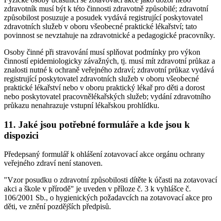
zdravotník musí být k této činnosti zdravotně způsobilé; zdravotní
způsobilost posuzuje a posudek vydává registrující poskytovatel
zdravotních služeb v oboru všeobecné praktické lékařství; tato
povinnost se nevztahuje na zdravotnické a pedagogické pracovníky.
Osoby činné při stravování musí splňovat podmínky pro výkon
činností epidemiologicky závažných, tj. musí mít zdravotní průkaz a
znalosti nutné k ochraně veřejného zdraví; zdravotní průkaz vydává
registrující poskytovatel zdravotních služeb v oboru všeobecné
praktické lékařství nebo v oboru praktický lékař pro děti a dorost
nebo poskytovatel pracovnělékařských služeb; vydání zdravotního
průkazu nenahrazuje vstupní lékařskou prohlídku.
11. Jaké jsou potřebné formuláře a kde jsou k
dispozici
Předepsaný formulář k ohlášení zotavovací akce orgánu ochrany
veřejného zdraví není stanoven.
"Vzor posudku o zdravotní způsobilosti dítěte k účasti na zotavovací
akci a škole v přírodě" je uveden v příloze č. 3 k vyhlášce č.
106/2001 Sb., o hygienických požadavcích na zotavovací akce pro
děti, ve znění pozdějších předpisů.