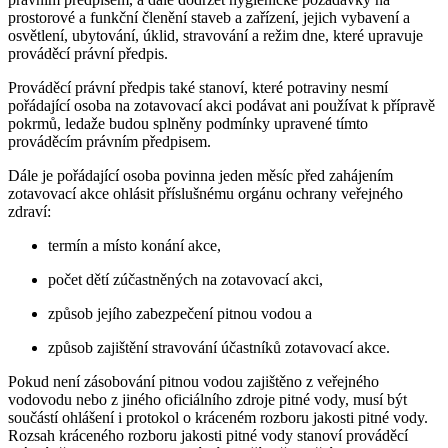
prostorové a funkční členění staveb a zařízení, jejich vybavení a
osvětlení, ubytování, úklid, stravování a režim dne, které upravuje
prováděcí právní předpis.
Prováděcí právní předpis také stanoví, které potraviny nesmí
pořádající osoba na zotavovací akci podávat ani používat k přípravě
pokrmů, ledaže budou splněny podmínky upravené tímto
prováděcím právním předpisem.
Dále je pořádající osoba povinna jeden měsíc před zahájením
zotavovací akce ohlásit příslušnému orgánu ochrany veřejného
zdraví:
termín a místo konání akce,
počet dětí zúčastněných na zotavovací akci,
způsob jejího zabezpečení pitnou vodou a
způsob zajištění stravování účastníků zotavovací akce.
Pokud není zásobování pitnou vodou zajištěno z veřejného
vodovodu nebo z jiného oficiálního zdroje pitné vody, musí být
součástí ohlášení i protokol o kráceném rozboru jakosti pitné vody.
Rozsah kráceného rozboru jakosti pitné vody stanoví prováděcí