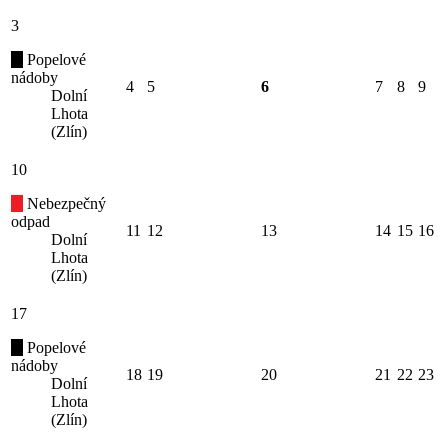
3
Popelové
nádoby
4
5
6
7
8
9
Dolní
Lhota
(Zlín)
10
Nebezpečný
odpad
11
12
13
14
15
16
Dolní
Lhota
(Zlín)
17
Popelové
nádoby
18
19
20
21
22
23
Dolní
Lhota
(Zlín)