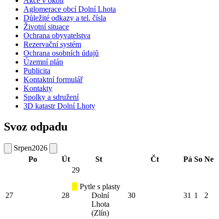
Akce v okolí
Aglomerace obcí Dolní Lhota
Důležité odkazy a tel. čísla
Životní situace
Ochrana obyvatelstva
Rezervační systém
Ochrana osobních údajů
Územní plán
Publicita
Kontaktní formulář
Kontakty
Spolky a sdružení
3D katastr Dolní Lhoty
Svoz odpadu
Srpen
2026
Po
Út
St
Čt
Pá
So
Ne
29
Pytle s plasty
27
28
Dolní
30
31
1
2
Lhota
(Zlín)