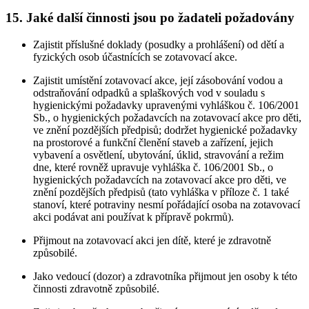
15. Jaké další činnosti jsou po žadateli požadovány
Zajistit příslušné doklady (posudky a prohlášení) od dětí a
fyzických osob účastnících se zotavovací akce.
Zajistit umístění zotavovací akce, její zásobování vodou a
odstraňování odpadků a splaškových vod v souladu s
hygienickými požadavky upravenými vyhláškou č. 106/2001
Sb., o hygienických požadavcích na zotavovací akce pro děti,
ve znění pozdějších předpisů; dodržet hygienické požadavky
na prostorové a funkční členění staveb a zařízení, jejich
vybavení a osvětlení, ubytování, úklid, stravování a režim
dne, které rovněž upravuje vyhláška č. 106/2001 Sb., o
hygienických požadavcích na zotavovací akce pro děti, ve
znění pozdějších předpisů (tato vyhláška v příloze č. 1 také
stanoví, které potraviny nesmí pořádající osoba na zotavovací
akci podávat ani používat k přípravě pokrmů).
Přijmout na zotavovací akci jen dítě, které je zdravotně
způsobilé.
Jako vedoucí (dozor) a zdravotníka přijmout jen osoby k této
činnosti zdravotně způsobilé.