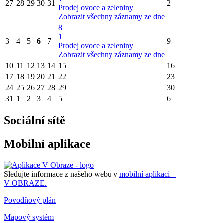
27
28
29
30
31
2
Prodej ovoce a zeleniny
Zobrazit všechny záznamy ze dne
8
1
3
4
5
6
7
9
Prodej ovoce a zeleniny
Zobrazit všechny záznamy ze dne
10
11
12
13
14
15
16
17
18
19
20
21
22
23
24
25
26
27
28
29
30
31
1
2
3
4
5
6
Sociální sítě
Mobilní aplikace
Sledujte informace z našeho webu v
mobilní aplikaci –
V OBRAZE.
Povodňový plán
Mapový systém