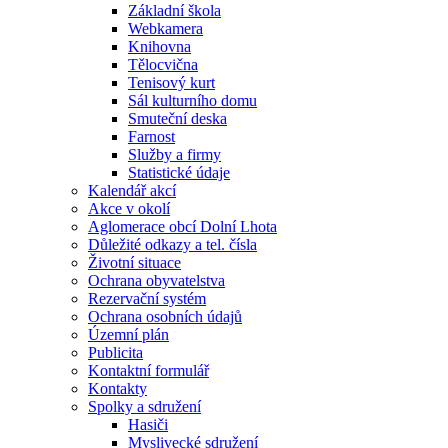
Základní škola
Webkamera
Knihovna
Tělocvična
Tenisový kurt
Sál kulturního domu
Smuteční deska
Farnost
Služby a firmy
Statistické údaje
Kalendář akcí
Akce v okolí
Aglomerace obcí Dolní Lhota
Důležité odkazy a tel. čísla
Životní situace
Ochrana obyvatelstva
Rezervační systém
Ochrana osobních údajů
Územní plán
Publicita
Kontaktní formulář
Kontakty
Spolky a sdružení
Hasiči
Myslivecké sdružení