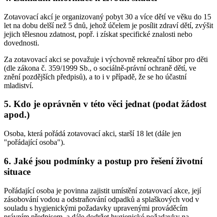
Zotavovací akcí je organizovaný pobyt 30 a více dětí ve věku do 15
let na dobu delší než 5 dnů, jehož účelem je posílit zdraví dětí, zvýšit
jejich tělesnou zdatnost, popř. i získat specifické znalosti nebo
dovednosti.
Za zotavovací akci se považuje i výchovně rekreační tábor pro děti
(dle zákona č. 359/1999 Sb., o sociálně-právní ochraně dětí, ve
znění pozdějších předpisů), a to i v případě, že se ho účastní
mladiství.
5. Kdo je oprávněn v této věci jednat (podat žádost
apod.)
Osoba, která pořádá zotavovací akci, starší 18 let (dále jen
"pořádající osoba").
6. Jaké jsou podmínky a postup pro řešení životní
situace
Pořádající osoba je povinna zajistit umístění zotavovací akce, její
zásobování vodou a odstraňování odpadků a splaškových vod v
souladu s hygienickými požadavky upravenými prováděcím
právním předpisem, a dále dodržet hygienické požadavky na