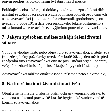
právní předpis. Protokol nesmí být starší než 3 měsíce.
Pořádající osoba také zajistí doklady o zdravotní způsobilosti dítěte
účastnit se zotavovací akce a o zdravotní způsobilosti osob činných
na zotavovací akci jako dozor nebo zdravotník (podrobnosti jsou
uvedeny v bodě 10), a dále péči praktického lékaře dostupného z
místa konání zotavovací akce, s výjimkou putovní zotavovací akce.
7. Jakým způsobem můžete zahájit řešení životní
situace
Vytipujte vhodné místo nebo objekt pro zotavovací akci; zjistěte, zda
jsou zde splněny požadavky uvedené v bodě 06, a jeden měsíc před
zahájením tuto zotavovací akci ohlaste příslušnému orgánu ochrany
veřejného zdraví (místně příslušné krajské hygienické stanici).
Zotavovací akci můžete ohlásit osobně, písemně nebo elektronicky.
8. Na které instituci životní situaci řešit
Obraťte se na místně příslušný orgán ochrany veřejného zdraví, to
znamená na územní pracoviště krajské hygienické stanice v místě
konání zotavovací akce.