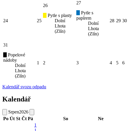
27
26
Pytle s
Pytle s plasty
papírem
24
25
Dolní
28
29
30
Dolní
Lhota
Lhota
(Zlín)
(Zlín)
31
Popelové
nádoby
1
2
3
4
5
6
Dolní
Lhota
(Zlín)
Kalendář svozu odpadu
Kalendář
Srpen
2026
Po
Út
St
Čt
Pá
So
Ne
1
1