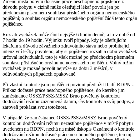
Změnu místa pobytu dočasně práce neschopného pojištěnce z
důvodu pobytu v cizině může ošetřující lékař povolit jen po
předchozím písemném souhlasu příslušného orgánu nemocenského
pojištění; o souhlas orgánu nemocenského pojištění žádá tento orgán
pojištěnec.
Rozsah vycházek může činit nejvýše 6 hodin denně, a to v době od
7 hodin do 19 hodin. Výjimku tvoří případy, kdy je ošetřujícím
lékařem z důvodu závažného zdravotního stavu nebo probíhající
intenzivní léčby povoleno, aby si pojištěnec rozsah a dobu vycházek
určoval individuálně, toto je však možné po předchozím písemném
souhlasu příslušného orgánu nemocenského pojištění. Volný režim
vycházek je možné povolit nejvýše na dobu 3 měsíců, v
odůvodněných případech opakovaně.
Při vlastní kontrole jsou pojištěnci povinni předložit II. díl RDPN -
Průkaz dočasně práce neschopného pojištěnce, do kterého jim
zaměstnanec OSSZ/PSSZ/MSSZ Brno pověřený kontrolou
dodržování režimu zaznamená datum, čas kontroly a svůj podpis, a
zároveň prokázat svou totožnost.
V případě, že zaměstnanec OSSZ/PSSZ/MSSZ Brno pověřený
kontrolou dodržování režimu nezastihne pojištěnce v místě pobytu
uvedeném na RDPN, nechá na místě tiskopis Oznámení o kontrole
dodržování režimu dočasně práce neschopného pojištěnce; ten mj.