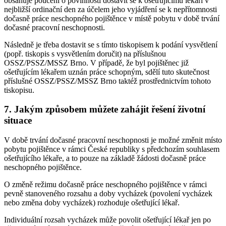
obsahuje poučení o povinnosti dostavit se k ošetřujícímu lékaři v
nejbližší ordinační den za účelem jeho vyjádření se k nepřítomnosti
dočasně práce neschopného pojištěnce v místě pobytu v době trvání
dočasné pracovní neschopnosti.
Následně je třeba dostavit se s tímto tiskopisem k podání vysvětlení
(popř. tiskopis s vysvětlením doručit) na příslušnou
OSSZ/PSSZ/MSSZ Brno. V případě, že byl pojištěnec již
ošetřujícím lékařem uznán práce schopným, sdělí tuto skutečnost
příslušné OSSZ/PSSZ/MSSZ Brno taktéž prostřednictvím tohoto
tiskopisu.
7. Jakým způsobem můžete zahájit řešení životní
situace
V době trvání dočasné pracovní neschopnosti je možné změnit místo
pobytu pojištěnce v rámci České republiky s předchozím souhlasem
ošetřujícího lékaře, a to pouze na základě žádosti dočasně práce
neschopného pojištěnce.
O změně režimu dočasně práce neschopného pojištěnce v rámci
pevně stanoveného rozsahu a doby vycházek (povolení vycházek
nebo změna doby vycházek) rozhoduje ošetřující lékař.
Individuální rozsah vycházek může povolit ošetřující lékař jen po