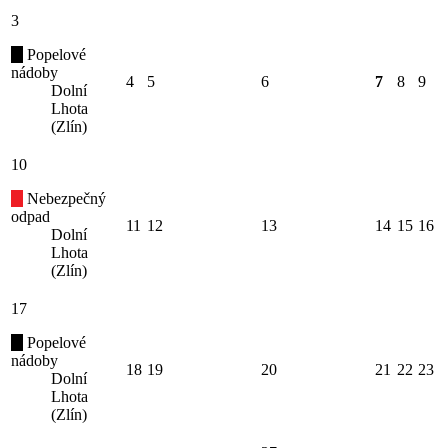
3
Popelové
nádoby
4
5
6
7
8
9
Dolní
Lhota
(Zlín)
10
Nebezpečný
odpad
11
12
13
14
15
16
Dolní
Lhota
(Zlín)
17
Popelové
nádoby
18
19
20
21
22
23
Dolní
Lhota
(Zlín)