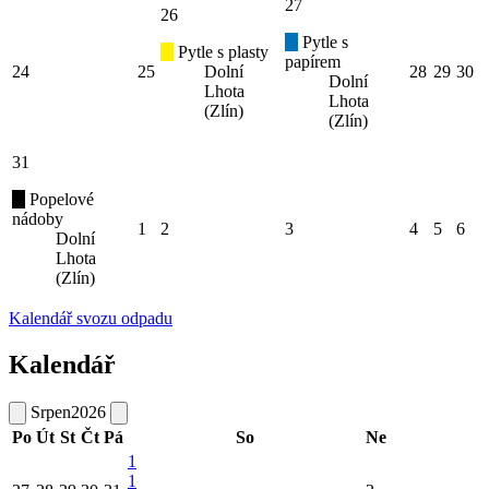
27
26
Pytle s
Pytle s plasty
papírem
24
25
Dolní
28
29
30
Dolní
Lhota
Lhota
(Zlín)
(Zlín)
31
Popelové
nádoby
1
2
3
4
5
6
Dolní
Lhota
(Zlín)
Kalendář svozu odpadu
Kalendář
Srpen
2026
Po
Út
St
Čt
Pá
So
Ne
1
1