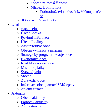
Sport a zájmová činnost
Mládež Dolní Lhota
Dobrodružství na dosah každému je učení
se
3D katastr Dolní Lhoty
Úřad
e-podatelna
Úřední deska
Povinné informace
Úřední hodiny
Zastupitelstvo obce
Obecní vyhlášky a nařízení
Strategický program rozvoje obce
Ekonomika obce
Rozklikávací rozpočet
Místní poplatky
Svoz odpadu
Stočné
Zpravodaj obce
Informace obce pomocí SMS zpráv
Životní situace
Aktuality
Obec - aktuality
Farnost - aktuality
ZŠ - aktuality