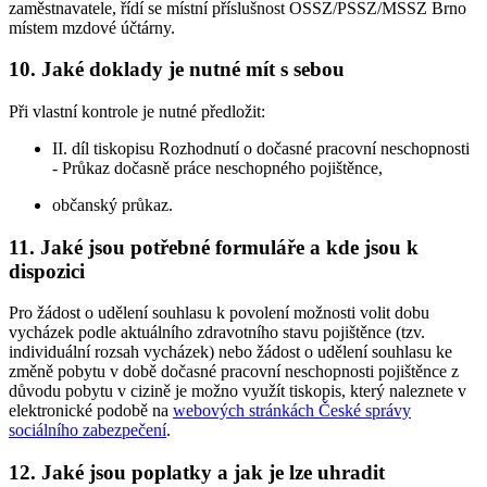
zaměstnavatele, řídí se místní příslušnost OSSZ/PSSZ/MSSZ Brno
místem mzdové účtárny.
10. Jaké doklady je nutné mít s sebou
Při vlastní kontrole je nutné předložit:
II. díl tiskopisu Rozhodnutí o dočasné pracovní neschopnosti
- Průkaz dočasně práce neschopného pojištěnce,
občanský průkaz.
11. Jaké jsou potřebné formuláře a kde jsou k
dispozici
Pro žádost o udělení souhlasu k povolení možnosti volit dobu
vycházek podle aktuálního zdravotního stavu pojištěnce (tzv.
individuální rozsah vycházek) nebo žádost o udělení souhlasu ke
změně pobytu v době dočasné pracovní neschopnosti pojištěnce z
důvodu pobytu v cizině je možno využít tiskopis, který naleznete v
elektronické podobě na
webových stránkách České správy
sociálního zabezpečení
.
12. Jaké jsou poplatky a jak je lze uhradit