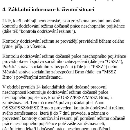
4. Základní informace k životní situaci
Lidé, kteří pobírají nemocenské, jsou ze zákona povinni umožnit
kontrolu dodržování režimu dočasně práce neschopného pojištěnce
(dále též "kontrola dodržování režimu").
Kontroly dodržování režimu se provádějí pravidelně během celého
týdne, příp. i o víkendu.
Kontrolu dodržování režimu dočasně práce neschopného pojištěnce
provádí okresní správa sociálního zabezpečení (dále jen "OSSZ"),
Pražská správa sociálního zabezpečení (dále jen "PSSZ") nebo
Městská správa sociálního zabezpečení Brno (dále jen "MSSZ
Brno") pověřenými zaměstnanci.
V období prvních 14 kalendářních dnů dočasné pracovní
neschopnosti kontroluje dodržování režimu dočasně práce
neschopného pojištěnce, kromě OSSZ/PSSZ/MSSZ Brno, i
zaměstnavatel. Ten má rovněž právo požádat příslušnou
OSSZ/PSSZ/MSSZ Brno o provedení kontroly dodržování režimu
svého zaměstnance, která ji do 7 dnů provede, a záznam o
provedení kontroly dodržování režimu při porušení režimu dočasně
práce neschopného pojištěnce poté zašle zaměstnavateli,
ošetřujícímu lékaři i dočasně práce neschopnému pojištěnci.