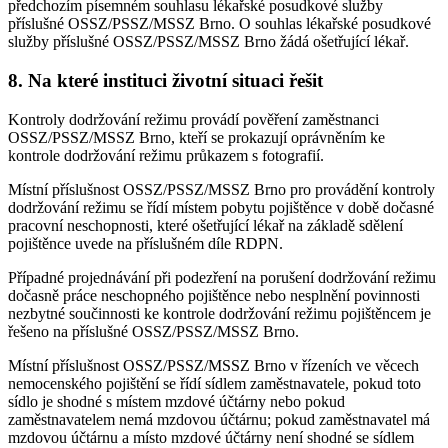
předchozím písemném souhlasu lékařské posudkové služby
příslušné OSSZ/PSSZ/MSSZ Brno. O souhlas lékařské posudkové
služby příslušné OSSZ/PSSZ/MSSZ Brno žádá ošetřující lékař.
8. Na které instituci životní situaci řešit
Kontroly dodržování režimu provádí pověření zaměstnanci
OSSZ/PSSZ/MSSZ Brno, kteří se prokazují oprávněním ke
kontrole dodržování režimu průkazem s fotografií.
Místní příslušnost OSSZ/PSSZ/MSSZ Brno pro provádění kontroly
dodržování režimu se řídí místem pobytu pojištěnce v době dočasné
pracovní neschopnosti, které ošetřující lékař na základě sdělení
pojištěnce uvede na příslušném díle RDPN.
Případné projednávání při podezření na porušení dodržování režimu
dočasně práce neschopného pojištěnce nebo nesplnění povinnosti
nezbytné součinnosti ke kontrole dodržování režimu pojištěncem je
řešeno na příslušné OSSZ/PSSZ/MSSZ Brno.
Místní příslušnost OSSZ/PSSZ/MSSZ Brno v řízeních ve věcech
nemocenského pojištění se řídí sídlem zaměstnavatele, pokud toto
sídlo je shodné s místem mzdové účtárny nebo pokud
zaměstnavatelem nemá mzdovou účtárnu; pokud zaměstnavatel má
mzdovou účtárnu a místo mzdové účtárny není shodné se sídlem