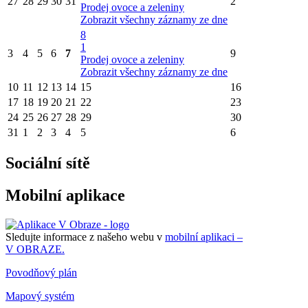
27
28
29
30
31
2
Prodej ovoce a zeleniny
Zobrazit všechny záznamy ze dne
8
1
3
4
5
6
7
9
Prodej ovoce a zeleniny
Zobrazit všechny záznamy ze dne
10
11
12
13
14
15
16
17
18
19
20
21
22
23
24
25
26
27
28
29
30
31
1
2
3
4
5
6
Sociální sítě
Mobilní aplikace
Sledujte informace z našeho webu v
mobilní aplikaci –
V OBRAZE.
Povodňový plán
Mapový systém