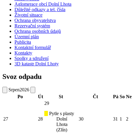
Aglomerace obcí Dolní Lhota
Důležité odkazy a tel. čísla
Životní situace
Ochrana obyvatelstva
Rezervační systém
Ochrana osobních údajů
Územní plán
Publicita
Kontaktní formulář
Kontakty
Spolky a sdružení
3D katastr Dolní Lhoty
Svoz odpadu
Srpen
2026
Po
Út
St
Čt
Pá
So
Ne
29
Pytle s plasty
27
28
Dolní
30
31
1
2
Lhota
(Zlín)