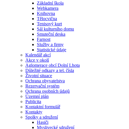
Základní škola
Webkamera
Knihovna
Tělocvična
Tenisový kurt
Sál kulturního domu
Smuteční deska
Farnost
Služby a firmy
Statistické údaje
Kalendář akcí
Akce v okolí
Aglomerace obcí Dolní Lhota
Důležité odkazy a tel. čísla
Životní situace
Ochrana obyvatelstva
Rezervační systém
Ochrana osobních údajů
Územní plán
Publicita
Kontaktní formulář
Kontakty
Spolky a sdružení
Hasiči
Myslivecké sdružení