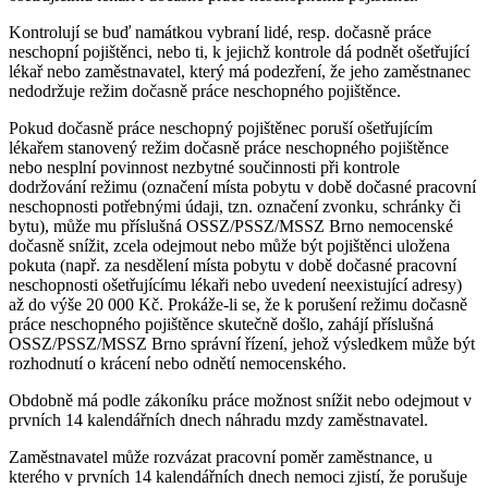
Kontrolují se buď namátkou vybraní lidé, resp. dočasně práce
neschopní pojištěnci, nebo ti, k jejichž kontrole dá podnět ošetřující
lékař nebo zaměstnavatel, který má podezření, že jeho zaměstnanec
nedodržuje režim dočasně práce neschopného pojištěnce.
Pokud dočasně práce neschopný pojištěnec poruší ošetřujícím
lékařem stanovený režim dočasně práce neschopného pojištěnce
nebo nesplní povinnost nezbytné součinnosti při kontrole
dodržování režimu (označení místa pobytu v době dočasné pracovní
neschopnosti potřebnými údaji, tzn. označení zvonku, schránky či
bytu), může mu příslušná OSSZ/PSSZ/MSSZ Brno nemocenské
dočasně snížit, zcela odejmout nebo může být pojištěnci uložena
pokuta (např. za nesdělení místa pobytu v době dočasné pracovní
neschopnosti ošetřujícímu lékaři nebo uvedení neexistující adresy)
až do výše 20 000 Kč. Prokáže-li se, že k porušení režimu dočasně
práce neschopného pojištěnce skutečně došlo, zahájí příslušná
OSSZ/PSSZ/MSSZ Brno správní řízení, jehož výsledkem může být
rozhodnutí o krácení nebo odnětí nemocenského.
Obdobně má podle zákoníku práce možnost snížit nebo odejmout v
prvních 14 kalendářních dnech náhradu mzdy zaměstnavatel.
Zaměstnavatel může rozvázat pracovní poměr zaměstnance, u
kterého v prvních 14 kalendářních dnech nemoci zjistí, že porušuje