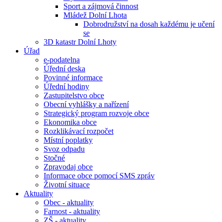
Sport a zájmová činnost
Mládež Dolní Lhota
Dobrodružství na dosah každému je učení
se
3D katastr Dolní Lhoty
Úřad
e-podatelna
Úřední deska
Povinné informace
Úřední hodiny
Zastupitelstvo obce
Obecní vyhlášky a nařízení
Strategický program rozvoje obce
Ekonomika obce
Rozklikávací rozpočet
Místní poplatky
Svoz odpadu
Stočné
Zpravodaj obce
Informace obce pomocí SMS zpráv
Životní situace
Aktuality
Obec - aktuality
Farnost - aktuality
ZŠ - aktuality