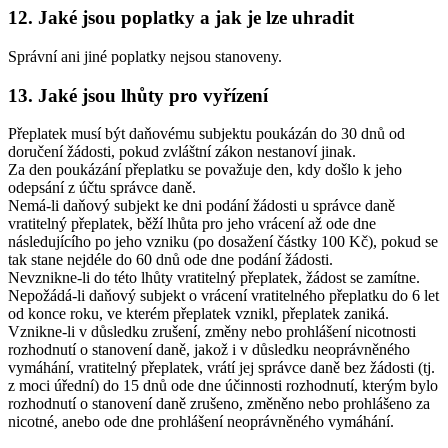
12. Jaké jsou poplatky a jak je lze uhradit
Správní ani jiné poplatky nejsou stanoveny.
13. Jaké jsou lhůty pro vyřízení
Přeplatek musí být daňovému subjektu poukázán do 30 dnů od
doručení žádosti, pokud zvláštní zákon nestanoví jinak.
Za den poukázání přeplatku se považuje den, kdy došlo k jeho
odepsání z účtu správce daně.
Nemá-li daňový subjekt ke dni podání žádosti u správce daně
vratitelný přeplatek, běží lhůta pro jeho vrácení až ode dne
následujícího po jeho vzniku (po dosažení částky 100 Kč), pokud se
tak stane nejdéle do 60 dnů ode dne podání žádosti.
Nevznikne-li do této lhůty vratitelný přeplatek, žádost se zamítne.
Nepožádá-li daňový subjekt o vrácení vratitelného přeplatku do 6 let
od konce roku, ve kterém přeplatek vznikl, přeplatek zaniká.
Vznikne-li v důsledku zrušení, změny nebo prohlášení nicotnosti
rozhodnutí o stanovení daně, jakož i v důsledku neoprávněného
vymáhání, vratitelný přeplatek, vrátí jej správce daně bez žádosti (tj.
z moci úřední) do 15 dnů ode dne účinnosti rozhodnutí, kterým bylo
rozhodnutí o stanovení daně zrušeno, změněno nebo prohlášeno za
nicotné, anebo ode dne prohlášení neoprávněného vymáhání.