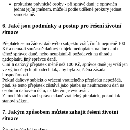
prokurista právnické osoby - při správě daní je oprávněn
jednat jejím jménem, může-li podle udělené prokury jednat
samostatně.
6. Jaké jsou podmínky a postup pro řešení životní
situace
Přeplatek se na žádost daňového subjektu vrátí, činí-li nejméně 100
Kč a nemá-li současně daňový subjekt nedoplatek na jiné dani u
téhož správce daně, nebo neuplatnil-li požadavek na úhradu
nedoplatku jiný správce daně.
Činí-li daňový přeplatek méně než 100 Kč, správce daně jej vrátí jen
ve výjimečných případech tak, aby byla zajištěna zásada
hospodárnosti.
Pokud daňový subjekt o vrácení vratitelného přeplatku nepožádá,
platí, že tento přeplatek zůstává jako platba na neuhrazenou daň na
osobním daňovém účtu, na kterém je evidován.
Z moci úřední vrací správce daně vratitelný přeplatek, pokud tak
stanoví zákon.
7. Jakým způsobem můžete zahájit řešení životní
situace
Žádost může být podána: