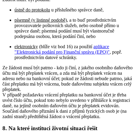
ústně do protokolu
u příslušného správce daně,
písemně (v listinné podobě)
, a to buď prostřednictvím
provozovatele poštovních služeb, nebo osobně přímo u
správce daně; písemná podání musí být vlastnoručně
podepsána osobou, která podání činí, nebo
elektronicky
(blíže viz bod 16) za použití
aplikace
"Elektronická podání pro Finanční správu (EPO)"
, popř.
prostřednictvím datové schránky.
Ze žádosti musí být patrno - kdo ji činí, z jakého osobního daňového
účtu má být přeplatek vrácen, a zda má být přeplatek vrácen na
adresu nebo na bankovní účet; pokud ze žádosti nebude patrno, jaká
část přeplatku má být vrácena, bude daňovému subjektu vrácen celý
přeplatek.
V případě požadavku vrácení přeplatku na bankovní účet je třeba
uvést číslo účtu, pokud toto nebylo uvedeno v přihlášce k registraci
daně, na jejímž osobním daňovém účtu je přeplatek evidován.
Součástí daňového přiznání k dani z příjmů fyzických osob je (na
zadní straně) předtištěná žádost o vrácení přeplatku.
8. Na které instituci životní situaci řešit