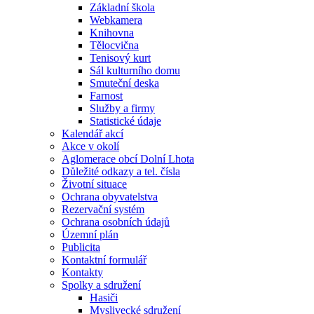
Základní škola
Webkamera
Knihovna
Tělocvična
Tenisový kurt
Sál kulturního domu
Smuteční deska
Farnost
Služby a firmy
Statistické údaje
Kalendář akcí
Akce v okolí
Aglomerace obcí Dolní Lhota
Důležité odkazy a tel. čísla
Životní situace
Ochrana obyvatelstva
Rezervační systém
Ochrana osobních údajů
Územní plán
Publicita
Kontaktní formulář
Kontakty
Spolky a sdružení
Hasiči
Myslivecké sdružení