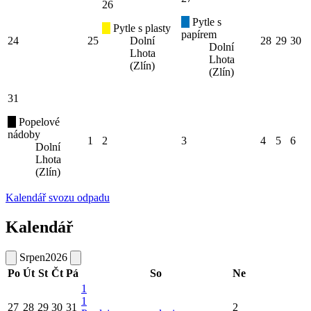
26
Pytle s
Pytle s plasty
papírem
24
25
Dolní
28
29
30
Dolní
Lhota
Lhota
(Zlín)
(Zlín)
31
Popelové
nádoby
1
2
3
4
5
6
Dolní
Lhota
(Zlín)
Kalendář svozu odpadu
Kalendář
Srpen
2026
Po
Út
St
Čt
Pá
So
Ne
1
1
27
28
29
30
31
2