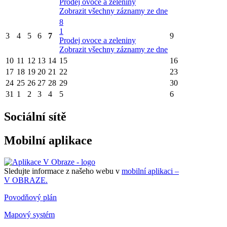
Prodej ovoce a zeleniny
Zobrazit všechny záznamy ze dne
8
1
3
4
5
6
7
9
Prodej ovoce a zeleniny
Zobrazit všechny záznamy ze dne
10
11
12
13
14
15
16
17
18
19
20
21
22
23
24
25
26
27
28
29
30
31
1
2
3
4
5
6
Sociální sítě
Mobilní aplikace
Sledujte informace z našeho webu v
mobilní aplikaci –
V OBRAZE.
Povodňový plán
Mapový systém