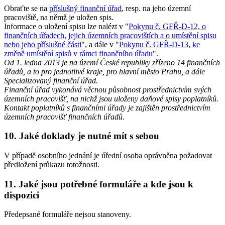
Obraťte se na
příslušný finanční úřad
, resp. na jeho územní
pracoviště, na němž je uložen spis.
Informace o uložení spisu lze nalézt v "
Pokynu č. GFŘ-D-12, o
finančních úřadech, jejich územních pracovištích a o umístění spisu
nebo jeho příslušné části
", a dále v "
Pokynu č. GFŘ-D-13, ke
změně umístění spisů v rámci finančního úřadu
".
Od 1. ledna 2013 je na území České republiky zřízeno 14 finančních
úřadů, a to pro jednotlivé kraje, pro hlavní město Prahu, a dále
Specializovaný finanční úřad.
Finanční úřad vykonává věcnou působnost prostřednictvím svých
územních pracovišť, na nichž jsou uloženy daňové spisy poplatníků.
Kontakt poplatníků s finančními úřady je zajištěn prostřednictvím
územních pracovišť finančních úřadů.
10. Jaké doklady je nutné mít s sebou
V případě osobního jednání je úřední osoba oprávněna požadovat
předložení průkazu totožnosti.
11. Jaké jsou potřebné formuláře a kde jsou k
dispozici
Předepsané formuláře nejsou stanoveny.