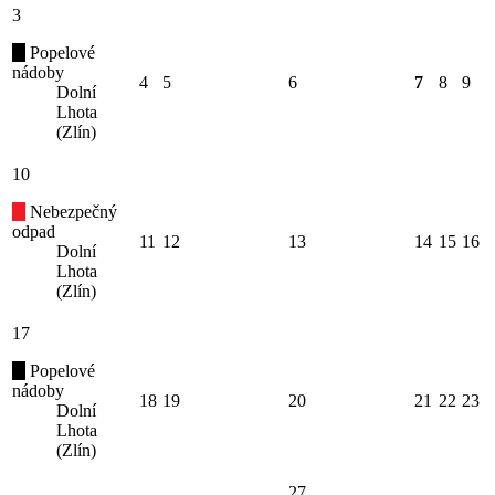
3
Popelové
nádoby
4
5
6
7
8
9
Dolní
Lhota
(Zlín)
10
Nebezpečný
odpad
11
12
13
14
15
16
Dolní
Lhota
(Zlín)
17
Popelové
nádoby
18
19
20
21
22
23
Dolní
Lhota
(Zlín)
27