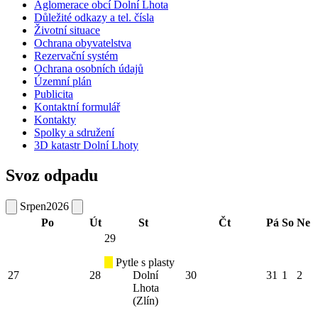
Aglomerace obcí Dolní Lhota
Důležité odkazy a tel. čísla
Životní situace
Ochrana obyvatelstva
Rezervační systém
Ochrana osobních údajů
Územní plán
Publicita
Kontaktní formulář
Kontakty
Spolky a sdružení
3D katastr Dolní Lhoty
Svoz odpadu
Srpen
2026
Po
Út
St
Čt
Pá
So
Ne
29
Pytle s plasty
27
28
Dolní
30
31
1
2
Lhota
(Zlín)