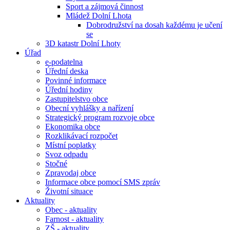
Sport a zájmová činnost
Mládež Dolní Lhota
Dobrodružství na dosah každému je učení
se
3D katastr Dolní Lhoty
Úřad
e-podatelna
Úřední deska
Povinné informace
Úřední hodiny
Zastupitelstvo obce
Obecní vyhlášky a nařízení
Strategický program rozvoje obce
Ekonomika obce
Rozklikávací rozpočet
Místní poplatky
Svoz odpadu
Stočné
Zpravodaj obce
Informace obce pomocí SMS zpráv
Životní situace
Aktuality
Obec - aktuality
Farnost - aktuality
ZŠ - aktuality