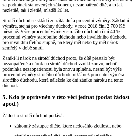
za podmínek stanovených zákonem, nezaopatřené dítě, a to jak
nezletilé, tak i zletilé, mladší 26 let.
Sirotčí důchod se skládá ze základní a procentní výměry. Základní
výměra, stejná pro všechny důchody, v roce 2018 činí 2 700 Kč
měsíčně. Výše procentní výměry sirotčího důchodu činí 40 %
procentní výměry starobního důchodu nebo invalidního důchodu
pro invaliditu třetího stupně, na který měl nebo by měl nárok
zemřelý v době smrti.
Zanikl-li nárok na sirotčí důchod proto, že dítě přestalo být
nezaopatřené a nárok na sirotčí důchod vznikl znovu, neboť
podmínka nezaopatřenosti byla znovu splněna, nesmí být výše
procentní výměry sirotčího důchodu nižší než procentní výměra
sirotčího důchodu, která náležela ke dni zániku nároku na tento
důchod.
5. Kdo je oprávněn v této věci jednat (podat žádost
apod.)
Žádost o sirotčí důchod podává:
zákonný zástupce dítěte, které nedosáhlo zletilosti, nebo