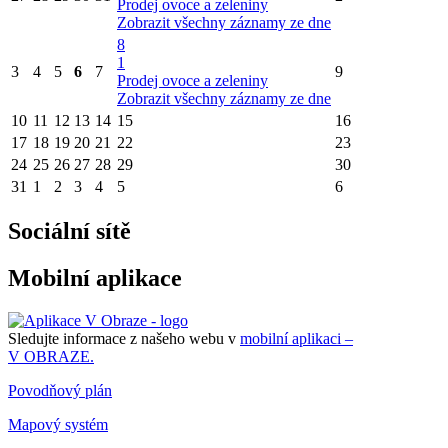
Prodej ovoce a zeleniny
Zobrazit všechny záznamy ze dne
8
1
3
4
5
6
7
9
Prodej ovoce a zeleniny
Zobrazit všechny záznamy ze dne
10
11
12
13
14
15
16
17
18
19
20
21
22
23
24
25
26
27
28
29
30
31
1
2
3
4
5
6
Sociální sítě
Mobilní aplikace
Sledujte informace z našeho webu v
mobilní aplikaci –
V OBRAZE.
Povodňový plán
Mapový systém