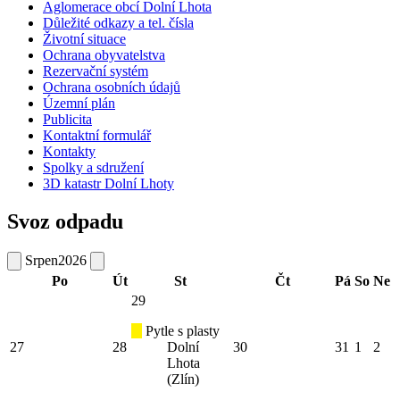
Aglomerace obcí Dolní Lhota
Důležité odkazy a tel. čísla
Životní situace
Ochrana obyvatelstva
Rezervační systém
Ochrana osobních údajů
Územní plán
Publicita
Kontaktní formulář
Kontakty
Spolky a sdružení
3D katastr Dolní Lhoty
Svoz odpadu
Srpen
2026
Po
Út
St
Čt
Pá
So
Ne
29
Pytle s plasty
27
28
Dolní
30
31
1
2
Lhota
(Zlín)