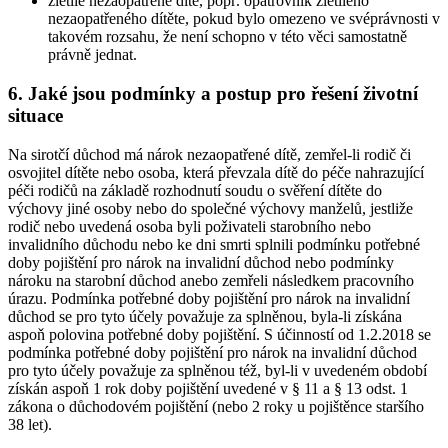
zletilé nezaopatřené dítě, popř. opatrovník zletilého
nezaopatřeného dítěte, pokud bylo omezeno ve svéprávnosti v
takovém rozsahu, že není schopno v této věci samostatně
právně jednat.
6. Jaké jsou podmínky a postup pro řešení životní
situace
Na sirotčí důchod má nárok nezaopatřené dítě, zemřel-li rodič či
osvojitel dítěte nebo osoba, která převzala dítě do péče nahrazující
péči rodičů na základě rozhodnutí soudu o svěření dítěte do
výchovy jiné osoby nebo do společné výchovy manželů, jestliže
rodič nebo uvedená osoba byli poživateli starobního nebo
invalidního důchodu nebo ke dni smrti splnili podmínku potřebné
doby pojištění pro nárok na invalidní důchod nebo podmínky
nároku na starobní důchod anebo zemřeli následkem pracovního
úrazu. Podmínka potřebné doby pojištění pro nárok na invalidní
důchod se pro tyto účely považuje za splněnou, byla-li získána
aspoň polovina potřebné doby pojištění. S účinností od 1.2.2018 se
podmínka potřebné doby pojištění pro nárok na invalidní důchod
pro tyto účely považuje za splněnou též, byl-li v uvedeném období
získán aspoň 1 rok doby pojištění uvedené v § 11 a § 13 odst. 1
zákona o důchodovém pojištění (nebo 2 roky u pojištěnce staršího
38 let).