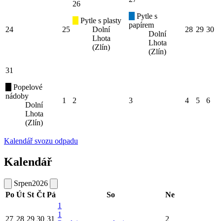
26
Pytle s
Pytle s plasty
papírem
24
25
Dolní
28
29
30
Dolní
Lhota
Lhota
(Zlín)
(Zlín)
31
Popelové
nádoby
1
2
3
4
5
6
Dolní
Lhota
(Zlín)
Kalendář svozu odpadu
Kalendář
Srpen
2026
Po
Út
St
Čt
Pá
So
Ne
1
1
27
28
29
30
31
2