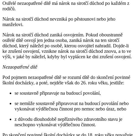
Osiřelé nezaopatřené dítě má nárok na sirotčí důchod po každém z
rodičů.
Nárok na sirotčí důchod nevzniká po pěstounovi nebo jeho
manželovi.
Nárok na sirotčí důchod zaniká osvojením. Pokud oboustranně
osiřelé dítě osvojí jen jedna osoba, zaniká nárok na ten sirotčí
důchod, který náležel po osobě, kterou osvojitel nahradil. Dojde-li
ke zrušení osvojení, vznikne nárok na sirotčí důchod znovu, a to ve
výši, v jaké by náležel, kdyby byl vyplácen ke dni zrušení osvojení.
Nezaopatřené dítě
Pod pojmem nezaopatřené dítě se rozumí dítě do skončení povinné
školní docházky, a poté, nejdéle však do 26. roku věku, jestliže:
se soustavně připravuje na budoucí povolání,
se nemůže soustavně připravovat na budoucí povolání nebo
vykonávat výdělečnou činnost pro nemoc nebo úraz, nebo
z důvodu dlouhodobě nepříznivého zdravotního stavu je
neschopno vykonávat výdělečnou činnost.
Po skončení povinné školní docházky se do 18. roku věku považuje