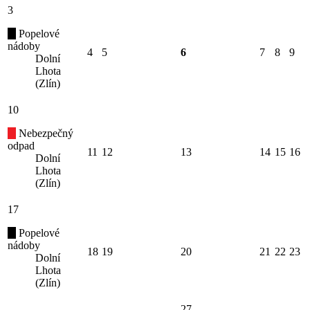
3
Popelové
nádoby
4
5
6
7
8
9
Dolní
Lhota
(Zlín)
10
Nebezpečný
odpad
11
12
13
14
15
16
Dolní
Lhota
(Zlín)
17
Popelové
nádoby
18
19
20
21
22
23
Dolní
Lhota
(Zlín)
27