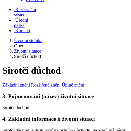
Rezervační
systém
Úřední
deska
Kontakt
Úvodní stránka
Obec
Životní situace
Sirotčí důchod
Sirotčí důchod
Základní znění
Rozšířené znění
Úplné znění
3. Pojmenování (název) životní situace
Sirotčí důchod
4. Základní informace k životní situaci
Sirotčí důchod je druh pozůstalostního důchodu, na který má nárok,