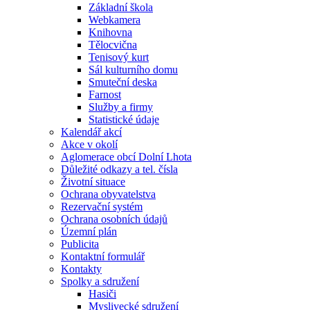
Základní škola
Webkamera
Knihovna
Tělocvična
Tenisový kurt
Sál kulturního domu
Smuteční deska
Farnost
Služby a firmy
Statistické údaje
Kalendář akcí
Akce v okolí
Aglomerace obcí Dolní Lhota
Důležité odkazy a tel. čísla
Životní situace
Ochrana obyvatelstva
Rezervační systém
Ochrana osobních údajů
Územní plán
Publicita
Kontaktní formulář
Kontakty
Spolky a sdružení
Hasiči
Myslivecké sdružení