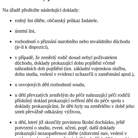
Na úřadě předložte následující doklady:
rodný list dítěte, občanský průkaz žadatele,
úmrtní list,
rozhodnutí o přiznání starobního nebo invalidního důchodu
(je-li k dispozici),
v případě, že zemřelý rodič dosud nebyl poživatelem
důchodu, doklady prokazující dobu pojištění včetně
náhradních dob pojištění (tzn. základní vojenskou službu,
dobu studia, vedení v evidenci uchazečů o zaměstnání apod.),
u osvojených dětí rozhodnutí soudu,
u dětí převzatých zemřelým do péče nahrazující péči rodičů
příslušný doklad prokazující svěření dětí do péče spolu s
doklady prokazujícími, že děti byly na zemřelého v době jeho
smrti převážně odkázány výživou,
u dětí, které již skončily povinnou školní docházku, ještě
potvrzení o studiu, event. učení, popř. další doklady
prokazující nezaopatřenost dítěte (zdravotní stav, vedení v