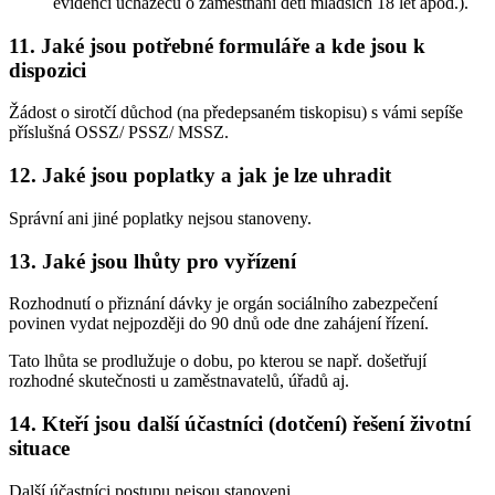
evidenci uchazečů o zaměstnání dětí mladších 18 let apod.).
11. Jaké jsou potřebné formuláře a kde jsou k
dispozici
Žádost o sirotčí důchod (na předepsaném tiskopisu) s vámi sepíše
příslušná OSSZ/ PSSZ/ MSSZ.
12. Jaké jsou poplatky a jak je lze uhradit
Správní ani jiné poplatky nejsou stanoveny.
13. Jaké jsou lhůty pro vyřízení
Rozhodnutí o přiznání dávky je orgán sociálního zabezpečení
povinen vydat nejpozději do 90 dnů ode dne zahájení řízení.
Tato lhůta se prodlužuje o dobu, po kterou se např. došetřují
rozhodné skutečnosti u zaměstnavatelů, úřadů aj.
14. Kteří jsou další účastníci (dotčení) řešení životní
situace
Další účastníci postupu nejsou stanoveni.