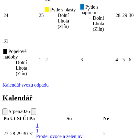
Pytle s
Pytle s plasty
papírem
24
25
Dolní
28
29
30
Dolní
Lhota
Lhota
(Zlín)
(Zlín)
31
Popelové
nádoby
1
2
3
4
5
6
Dolní
Lhota
(Zlín)
Kalendář svozu odpadu
Kalendář
Srpen
2026
Po
Út
St
Čt
Pá
So
Ne
1
1
27
28
29
30
31
2
Prodej ovoce a zeleniny