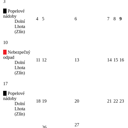
3
Popelové
nádoby
4
5
6
7
8
9
Dolní
Lhota
(Zlín)
10
Nebezpečný
odpad
11
12
13
14
15
16
Dolní
Lhota
(Zlín)
17
Popelové
nádoby
18
19
20
21
22
23
Dolní
Lhota
(Zlín)
27
26