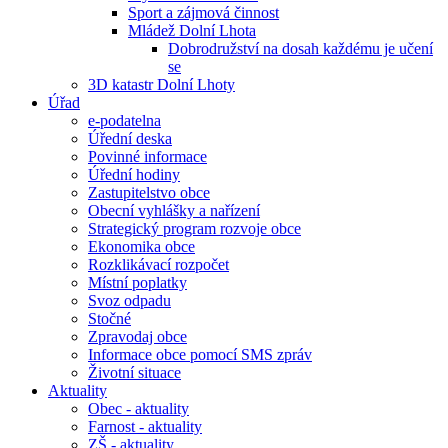
Sport a zájmová činnost
Mládež Dolní Lhota
Dobrodružství na dosah každému je učení
se
3D katastr Dolní Lhoty
Úřad
e-podatelna
Úřední deska
Povinné informace
Úřední hodiny
Zastupitelstvo obce
Obecní vyhlášky a nařízení
Strategický program rozvoje obce
Ekonomika obce
Rozklikávací rozpočet
Místní poplatky
Svoz odpadu
Stočné
Zpravodaj obce
Informace obce pomocí SMS zpráv
Životní situace
Aktuality
Obec - aktuality
Farnost - aktuality
ZŠ - aktuality