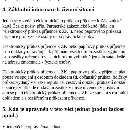
4. Základní informace k životní situaci
Jedná se o vydání elektronického průkazu příjemce k Zákaznické
kartě České pošty, příp. Partnerské zákaznické kartě (dále jen
"elektronický průkaz příjemce k ZK"), nebo papírového průkazu
příjemce pro fyzické osoby nebo právnické osoby.
Elektronický průkaz příjemce k ZK nebo papírový průkaz příjemce
jsou doklady opravňující k přijímání všech druhů zásilek; výjimkou
jsou zásilky určené do vlastních rukou výhradně jen adresáta, došlé
na adresu zmocnitele - fyzické osoby.
Elektronický průkaz příjemce k ZK i papírový průkaz příjemce platí
pouze ve spojení s osobním dokladem (tj. občanský průkaz, řidičský
průkaz vydaný v České republice, cestovní doklad, průkazní doklad
cizince); v případě dodávání zásilek v místě určeném v poštovní
adrese platí elektronický průkaz příjemce k ZK ve spojení s osobním
dokladem a s rozšířeným průkazem příjemce.
5. Kdo je oprávněn v této věci jednat (podat žádost
apod.)
V této věci je oprávněn/a jednat: