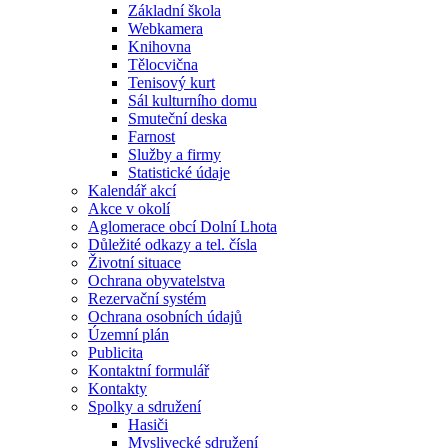
Základní škola
Webkamera
Knihovna
Tělocvična
Tenisový kurt
Sál kulturního domu
Smuteční deska
Farnost
Služby a firmy
Statistické údaje
Kalendář akcí
Akce v okolí
Aglomerace obcí Dolní Lhota
Důležité odkazy a tel. čísla
Životní situace
Ochrana obyvatelstva
Rezervační systém
Ochrana osobních údajů
Územní plán
Publicita
Kontaktní formulář
Kontakty
Spolky a sdružení
Hasiči
Myslivecké sdružení