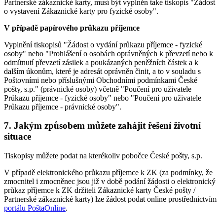
Partnerské zákaznické karty, musí být vyplněn také tiskopis "Žádost
o vystavení Zákaznické karty pro fyzické osoby".
V případě papírového průkazu příjemce
Vyplnění tiskopisů "Žádost o vydání průkazu příjemce - fyzické
osoby" nebo "Prohlášení o osobách oprávněných k převzetí nebo k
odmítnutí převzetí zásilek a poukázaných peněžních částek a k
dalším úkonům, které je adresát oprávněn činit, a to v souladu s
Poštovními nebo příslušnými Obchodními podmínkami České
pošty, s.p." (právnické osoby) včetně "Poučení pro uživatele
Průkazu příjemce - fyzické osoby" nebo "Poučení pro uživatele
Průkazu příjemce - právnické osoby".
7. Jakým způsobem můžete zahájit řešení životní
situace
Tiskopisy můžete podat na kterékoliv pobočce České pošty, s.p.
V případě elektronického průkazu příjemce k ZK (za podmínky, že
zmocnitel i zmocněnec jsou již v době podání žádosti o elektronický
průkaz příjemce k ZK držiteli Zákaznické karty České pošty /
Partnerské zákaznické karty) lze žádost podat online prostřednictvím
portálu PoštaOnline
.