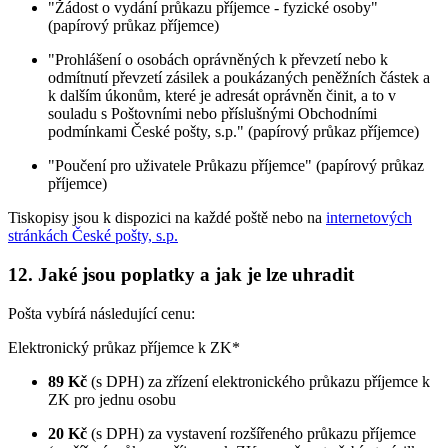
"Žádost o vydání průkazu příjemce - fyzické osoby"
(papírový průkaz příjemce)
"Prohlášení o osobách oprávněných k převzetí nebo k
odmítnutí převzetí zásilek a poukázaných peněžních částek a
k dalším úkonům, které je adresát oprávněn činit, a to v
souladu s Poštovními nebo příslušnými Obchodními
podmínkami České pošty, s.p." (papírový průkaz příjemce)
"Poučení pro uživatele Průkazu příjemce" (papírový průkaz
příjemce)
Tiskopisy jsou k dispozici na každé poště nebo na
internetových
stránkách České pošty, s.p.
12. Jaké jsou poplatky a jak je lze uhradit
Pošta vybírá následující cenu:
Elektronický průkaz příjemce k ZK*
89 Kč
(s DPH) za zřízení elektronického průkazu příjemce k
ZK pro jednu osobu
20 Kč
(s DPH) za vystavení rozšířeného průkazu příjemce