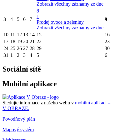
Zobrazit všechny záznamy ze dne
8
1
3
4
5
6
7
9
Prodej ovoce a zeleniny
Zobrazit všechny záznamy ze dne
10
11
12
13
14
15
16
17
18
19
20
21
22
23
24
25
26
27
28
29
30
31
1
2
3
4
5
6
Sociální sítě
Mobilní aplikace
Sledujte informace z našeho webu v
mobilní aplikaci –
V OBRAZE.
Povodňový plán
Mapový systém