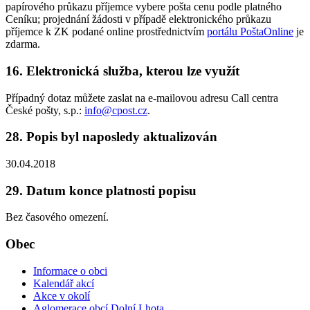
papírového průkazu příjemce vybere pošta cenu podle platného
Ceníku; projednání žádosti v případě elektronického průkazu
příjemce k ZK podané online prostřednictvím
portálu PoštaOnline
je
zdarma.
16. Elektronická služba, kterou lze využít
Případný dotaz můžete zaslat na e-mailovou adresu Call centra
České pošty, s.p.:
info@cpost.cz
.
28. Popis byl naposledy aktualizován
30.04.2018
29. Datum konce platnosti popisu
Bez časového omezení.
Obec
Informace o obci
Kalendář akcí
Akce v okolí
Aglomerace obcí Dolní Lhota