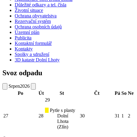
Důležité odkazy a tel. čísla
Životní situace
Ochrana obyvatelstva
Rezervační systém
Ochrana osobních údajů
Územní plán
Publicita
Kontaktní formulář
Kontakty
Spolky a sdružení
3D katastr Dolní Lhoty
Svoz odpadu
Srpen
2026
Po
Út
St
Čt
Pá
So
Ne
29
Pytle s plasty
27
28
Dolní
30
31
1
2
Lhota
(Zlín)