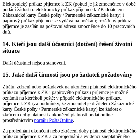
Elektronický průkaz příjemce k ZK (pokud je již zmocněnec v době
podání žádosti o elektronický průkaz příjemce k ZK držitelem
Zákaznické karty České pošty / Partnerské zákaznické karty) i
papírový průkaz příjemce se vydává na počkání; rozšířený průkaz
příjemce je zasílán na poštovní adresu zmocněnce do 10 pracovních
dnů.
14. Kteří jsou další účastníci (dotčení) řešení životní
situace
Další účastníci nejsou stanoveni.
15. Jaké další činnosti jsou po žadateli požadovány
Ztrátu, zcizení nebo požadavek na ukončení platnosti elektronického
průkazu příjemce k ZK i papírového průkazu příjemce je možné
oznámit na kterékoli poště; v případě elektronického průkazu
příjemce k ZK (za podmínky, že zmocnitel je držitelem Zákaznické
karty České pošty / Partnerské zákaznické karty) lze žádost o
zkrácení doby platnosti / ukončení platnosti podat online
prostřednictvím
portálu PoštaOnline
.
Za projednání ukončení nebo zkrácení doby platnosti elektronického
průkazu příjemce k ZK a za projednání a evidenci zneplatněného