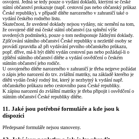
osvojení. Jedná se tedy pouze o vydání dokladů, kterými se české
státní občanství prokazuje (např. cestovní pas nebo občanský průkaz
České republiky), v případě dítěte narozeného v zahraničí také o
vydání českého rodného listu.
Skutečnost, že uvedené doklady nejsou vydány, nic nemění na tom,
že osvojené dítě má české státní občanství (za splnění výše
uvedených podmínek), pouze o tom nedisponuje žádnými doklady.
Zjišťování státního občanství České republiky u nezletilé osoby se
provádí zpravidla až při vydávání prvního občanského průkazu,
popř. dříve, má-li být dítěti vydán cestovní pas nebo požádají-li o
zjištění státního občanství dítěte a vydání osvědčení o českém
státním občanství jeho rodiče.
U osvojeného dítěte narozeného v zahraničí je třeba nejprve požádat
o zápis jeho narození do tzv. zvláštní matriky, na základě kterého je
dítěti vydán český rodný list, který je nezbytný k vydání např.
občanského průkazu nebo cestovního pasu České republiky.
K zápisu narození do zvláštní matriky je třeba připojit i osvědčení o
státním občanství České republiky dítěte.
11. Jaké jsou potřebné formuláře a kde jsou k
dispozici
Předepsané formuláře nejsou stanoveny.