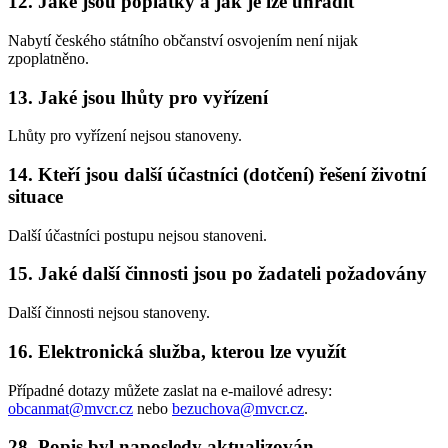
12. Jaké jsou poplatky a jak je lze uhradit
Nabytí českého státního občanství osvojením není nijak
zpoplatněno.
13. Jaké jsou lhůty pro vyřízení
Lhůty pro vyřízení nejsou stanoveny.
14. Kteří jsou další účastníci (dotčení) řešení životní
situace
Další účastníci postupu nejsou stanoveni.
15. Jaké další činnosti jsou po žadateli požadovány
Další činnosti nejsou stanoveny.
16. Elektronická služba, kterou lze využít
Případné dotazy můžete zaslat na e-mailové adresy:
obcanmat@mvcr.cz
nebo
bezuchova@mvcr.cz
.
28. Popis byl naposledy aktualizován