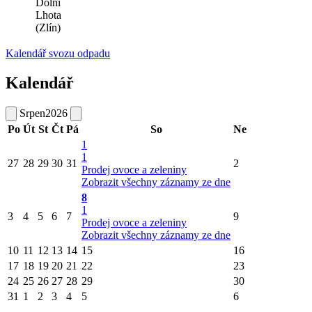
Dolní
Lhota
(Zlín)
Kalendář svozu odpadu
Kalendář
Srpen
2026
Po
Út
St
Čt
Pá
So
Ne
1
1
27
28
29
30
31
2
Prodej ovoce a zeleniny
Zobrazit všechny záznamy ze dne
8
1
3
4
5
6
7
9
Prodej ovoce a zeleniny
Zobrazit všechny záznamy ze dne
10
11
12
13
14
15
16
17
18
19
20
21
22
23
24
25
26
27
28
29
30
31
1
2
3
4
5
6