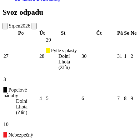
Svoz odpadu
Srpen
2026
Po
Út
St
Čt
Pá
So
Ne
29
Pytle s plasty
27
28
Dolní
30
31
1
2
Lhota
(Zlín)
3
Popelové
nádoby
4
5
6
7
8
9
Dolní
Lhota
(Zlín)
10
Nebezpečný