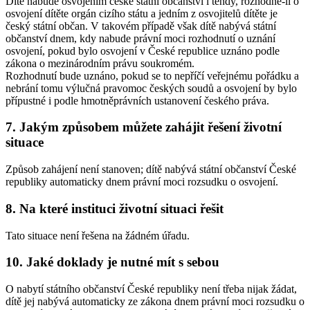
Dítě nabude osvojením české státní občanství i tehdy, rozhodne-li o
osvojení dítěte orgán cizího státu a jedním z osvojitelů dítěte je
český státní občan. V takovém případě však dítě nabývá státní
občanství dnem, kdy nabude právní moci rozhodnutí o uznání
osvojení, pokud bylo osvojení v České republice uznáno podle
zákona o mezinárodním právu soukromém.
Rozhodnutí bude uznáno, pokud se to nepříčí veřejnému pořádku a
nebrání tomu výlučná pravomoc českých soudů a osvojení by bylo
přípustné i podle hmotněprávních ustanovení českého práva.
7. Jakým způsobem můžete zahájit řešení životní
situace
Způsob zahájení není stanoven; dítě nabývá státní občanství České
republiky automaticky dnem právní moci rozsudku o osvojení.
8. Na které instituci životní situaci řešit
Tato situace není řešena na žádném úřadu.
10. Jaké doklady je nutné mít s sebou
O nabytí státního občanství České republiky není třeba nijak žádat,
dítě jej nabývá automaticky ze zákona dnem právní moci rozsudku o