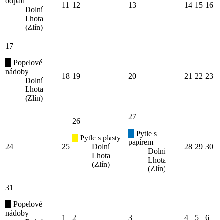
odpad
11
12
13
14
15
16
Dolní
Lhota
(Zlín)
17
Popelové
nádoby
18
19
20
21
22
23
Dolní
Lhota
(Zlín)
27
26
Pytle s
Pytle s plasty
papírem
24
25
Dolní
28
29
30
Dolní
Lhota
Lhota
(Zlín)
(Zlín)
31
Popelové
nádoby
1
2
3
4
5
6