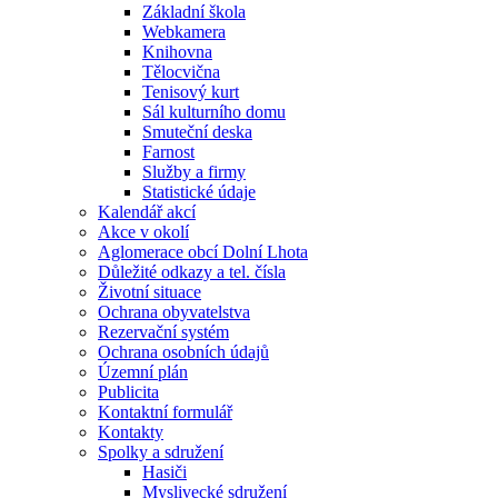
Základní škola
Webkamera
Knihovna
Tělocvična
Tenisový kurt
Sál kulturního domu
Smuteční deska
Farnost
Služby a firmy
Statistické údaje
Kalendář akcí
Akce v okolí
Aglomerace obcí Dolní Lhota
Důležité odkazy a tel. čísla
Životní situace
Ochrana obyvatelstva
Rezervační systém
Ochrana osobních údajů
Územní plán
Publicita
Kontaktní formulář
Kontakty
Spolky a sdružení
Hasiči
Myslivecké sdružení