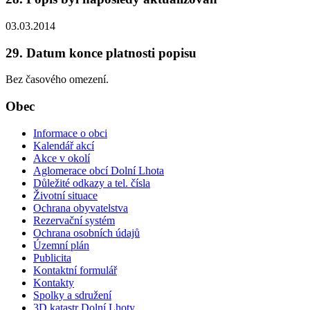
03.03.2014
29. Datum konce platnosti popisu
Bez časového omezení.
Obec
Informace o obci
Kalendář akcí
Akce v okolí
Aglomerace obcí Dolní Lhota
Důležité odkazy a tel. čísla
Životní situace
Ochrana obyvatelstva
Rezervační systém
Ochrana osobních údajů
Územní plán
Publicita
Kontaktní formulář
Kontakty
Spolky a sdružení
3D katastr Dolní Lhoty