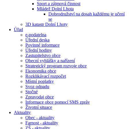
Sport a zájmová činnost
Mládež Dolní Lhota
Dobrodružství na dosah každému je učení
se
3D katastr Dolní Lhoty
Úřad
e-podatelna
Úřední deska
Povinné informace
Úřední hodiny
Zastupitelstvo obce
Obecní vyhlášky a nařízení
Strategický program rozvoje obce
Ekonomika obce
Rozklikávací rozpočet
Místní poplatky
Svoz odpadu
Stočné
Zpravodaj obce
Informace obce pomocí SMS zpráv
Životní situace
Aktuality
Obec - aktuality
Farnost - aktuality
ZŠ - aktuality