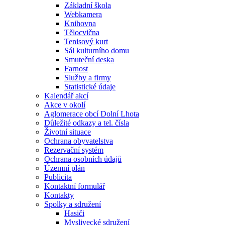
Základní škola
Webkamera
Knihovna
Tělocvična
Tenisový kurt
Sál kulturního domu
Smuteční deska
Farnost
Služby a firmy
Statistické údaje
Kalendář akcí
Akce v okolí
Aglomerace obcí Dolní Lhota
Důležité odkazy a tel. čísla
Životní situace
Ochrana obyvatelstva
Rezervační systém
Ochrana osobních údajů
Územní plán
Publicita
Kontaktní formulář
Kontakty
Spolky a sdružení
Hasiči
Myslivecké sdružení