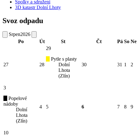
Spolky a sdružení
3D katastr Dolní Lhoty
Svoz odpadu
Srpen
2026
Po
Út
St
Čt
Pá
So
Ne
29
Pytle s plasty
27
28
Dolní
30
31
1
2
Lhota
(Zlín)
3
Popelové
nádoby
4
5
6
7
8
9
Dolní
Lhota
(Zlín)
10