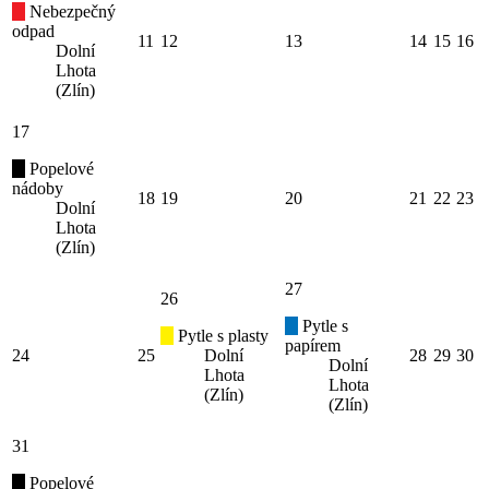
Nebezpečný
odpad
11
12
13
14
15
16
Dolní
Lhota
(Zlín)
17
Popelové
nádoby
18
19
20
21
22
23
Dolní
Lhota
(Zlín)
27
26
Pytle s
Pytle s plasty
papírem
24
25
Dolní
28
29
30
Dolní
Lhota
Lhota
(Zlín)
(Zlín)
31
Popelové