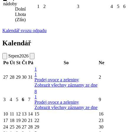
nádoby
1
2
3
4
5
6
Dolní
Lhota
(Zlín)
Kalendář svozu odpadu
Kalendář
Srpen
2026
Po
Út
St
Čt
Pá
So
Ne
1
1
27
28
29
30
31
2
Prodej ovoce a zeleniny
Zobrazit všechny záznamy ze dne
8
1
3
4
5
6
7
9
Prodej ovoce a zeleniny
Zobrazit všechny záznamy ze dne
10
11
12
13
14
15
16
17
18
19
20
21
22
23
24
25
26
27
28
29
30