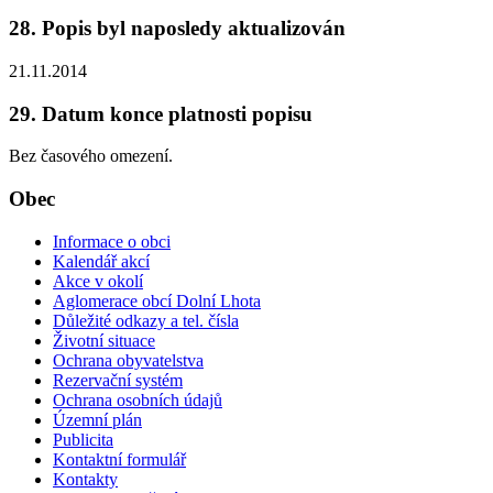
28. Popis byl naposledy aktualizován
21.11.2014
29. Datum konce platnosti popisu
Bez časového omezení.
Obec
Informace o obci
Kalendář akcí
Akce v okolí
Aglomerace obcí Dolní Lhota
Důležité odkazy a tel. čísla
Životní situace
Ochrana obyvatelstva
Rezervační systém
Ochrana osobních údajů
Územní plán
Publicita
Kontaktní formulář
Kontakty