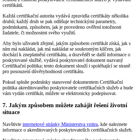
certifikátů.
Každá certifikační autorita vydává zpravidla certifikáty několika
druhů; každý druh se pak odlišuje technickými parametry,
podmínkami, způsobem, jak je provedeno ověření totožnosti
žadatele, či možnostmi svého využití.
Aby bylo uživateli zřejmé, jakým způsobem certifikát získá, jak s
ním má nakládat, jak má nakládat se soukromým klíčem, jak
dochází k zneplatnění certifikátu, a dozvěděl se další informace o
poskytované službě, vydává poskytovatel dokument nazvaný
Certifikační politika; tento dokument slouží i spoléhající se straně
pro posouzení důvěryhodnosti certifikátu.
Pokud splníte podmínky stanovené dokumentem Certifikační
politika akreditovaného poskytovatele certifikačních služeb a bude
vám vydán certifikát, můžete se elektronicky podepisovat.
7. Jakým způsobem můžete zahájit řešení životní
situace
Navštivte
internetové stránky Ministerstva vnitra
, kde naleznete
informace o akreditovaných poskytovatelích certifikačních služeb.