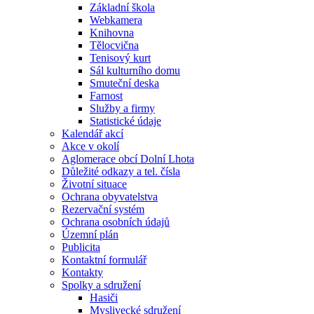
Základní škola
Webkamera
Knihovna
Tělocvična
Tenisový kurt
Sál kulturního domu
Smuteční deska
Farnost
Služby a firmy
Statistické údaje
Kalendář akcí
Akce v okolí
Aglomerace obcí Dolní Lhota
Důležité odkazy a tel. čísla
Životní situace
Ochrana obyvatelstva
Rezervační systém
Ochrana osobních údajů
Územní plán
Publicita
Kontaktní formulář
Kontakty
Spolky a sdružení
Hasiči
Myslivecké sdružení