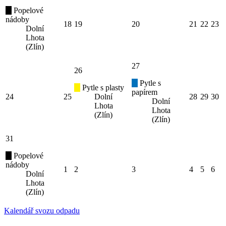
Popelové
nádoby
18
19
20
21
22
23
Dolní
Lhota
(Zlín)
27
26
Pytle s
Pytle s plasty
papírem
24
25
Dolní
28
29
30
Dolní
Lhota
Lhota
(Zlín)
(Zlín)
31
Popelové
nádoby
1
2
3
4
5
6
Dolní
Lhota
(Zlín)
Kalendář svozu odpadu