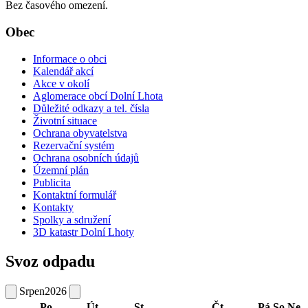
Bez časového omezení.
Obec
Informace o obci
Kalendář akcí
Akce v okolí
Aglomerace obcí Dolní Lhota
Důležité odkazy a tel. čísla
Životní situace
Ochrana obyvatelstva
Rezervační systém
Ochrana osobních údajů
Územní plán
Publicita
Kontaktní formulář
Kontakty
Spolky a sdružení
3D katastr Dolní Lhoty
Svoz odpadu
Srpen
2026
Po
Út
St
Čt
Pá
So
Ne