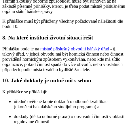
Termín zkoušky odborné způsobilosti může být stanoven až na
základě písemné přihlášky, kterou je třeba podat místně příslušnému
orgánu státní báňské správy.
K přihlášce musí být přiloženy všechny požadované náležitosti dle
bodu 10.
8. Na které instituci životní situaci řešit
Přihlášku podejte na
místně příslušný obvodní báňský úřad
- tj.
takový úřad, v jehož obvodu má být hornická činnost nebo činnost
prováděná hornickým způsobem vykonávána, nebo kde má sídlo
organizace, pokud činnost spadá do více obvodů, nebo v ostatních
případech podle místa trvalého bydliště žadatele.
10. Jaké doklady je nutné mít s sebou
K přihlášce se přikládají:
úředně ověřené kopie dokladů o odborné kvalifikaci
(ukončení bakalářského studijního programu) a
doklady (délka odborné praxe) o dosavadní činnosti v oblasti
regulované činnosti.