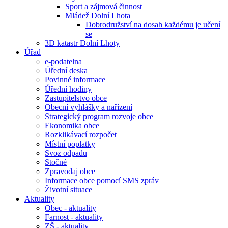
Sport a zájmová činnost
Mládež Dolní Lhota
Dobrodružství na dosah každému je učení
se
3D katastr Dolní Lhoty
Úřad
e-podatelna
Úřední deska
Povinné informace
Úřední hodiny
Zastupitelstvo obce
Obecní vyhlášky a nařízení
Strategický program rozvoje obce
Ekonomika obce
Rozklikávací rozpočet
Místní poplatky
Svoz odpadu
Stočné
Zpravodaj obce
Informace obce pomocí SMS zpráv
Životní situace
Aktuality
Obec - aktuality
Farnost - aktuality
ZŠ - aktuality