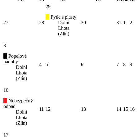
29
Pytle s plasty
27
28
Dolní
30
31
1
2
Lhota
(Zlín)
3
Popelové
nádoby
4
5
6
7
8
9
Dolní
Lhota
(Zlín)
10
Nebezpečný
odpad
11
12
13
14
15
16
Dolní
Lhota
(Zlín)
17