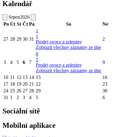
Kalendář
Srpen
2026
Po
Út
St
Čt
Pá
So
Ne
1
1
27
28
29
30
31
2
Prodej ovoce a zeleniny
Zobrazit všechny záznamy ze dne
8
1
3
4
5
6
7
9
Prodej ovoce a zeleniny
Zobrazit všechny záznamy ze dne
10
11
12
13
14
15
16
17
18
19
20
21
22
23
24
25
26
27
28
29
30
31
1
2
3
4
5
6
Sociální sítě
Mobilní aplikace