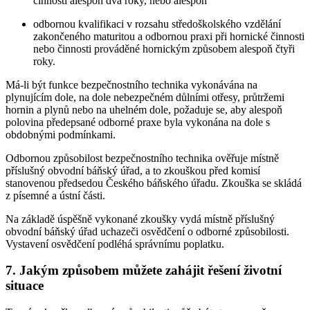
činnosti alespoň dva roky, nebo alespoň
odbornou kvalifikaci v rozsahu středoškolského vzdělání
zakončeného maturitou a odbornou praxi při hornické činnosti
nebo činnosti prováděné hornickým způsobem alespoň čtyři
roky.
Má-li být funkce bezpečnostního technika vykonávána na
plynujícím dole, na dole nebezpečném důlními otřesy, průtržemi
hornin a plynů nebo na uhelném dole, požaduje se, aby alespoň
polovina předepsané odborné praxe byla vykonána na dole s
obdobnými podmínkami.
Odbornou způsobilost bezpečnostního technika ověřuje místně
příslušný obvodní báňský úřad, a to zkouškou před komisí
stanovenou předsedou Českého báňského úřadu. Zkouška se skládá
z písemné a ústní části.
Na základě úspěšně vykonané zkoušky vydá místně příslušný
obvodní báňský úřad uchazeči osvědčení o odborné způsobilosti.
Vystavení osvědčení podléhá správnímu poplatku.
7. Jakým způsobem můžete zahájit řešení životní
situace