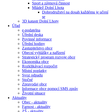
Sport a zájmová činnost
Mládež Dolní Lhota
Dobrodružství na dosah každému je učení
se
3D katastr Dolní Lhoty
Úřad
e-podatelna
Úřední deska
Povinné informace
Úřední hodiny
Zastupitelstvo obce
Obecní vyhlášky a nařízení
Strategický program rozvoje obce
Ekonomika obce
Rozklikávací rozpočet
Místní poplatky
Svoz odpadu
Stočné
Zpravodaj obce
Informace obce pomocí SMS zpráv
Životní situace
Aktuality
Obec - aktuality
Farnost - aktuality
ZŠ - aktuality