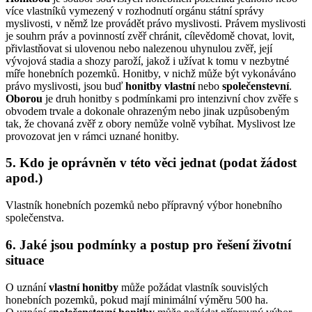
více vlastníků vymezený v rozhodnutí orgánu státní správy
myslivosti, v němž lze provádět právo myslivosti. Právem myslivosti
je souhrn práv a povinností zvěř chránit, cílevědomě chovat, lovit,
přivlastňovat si ulovenou nebo nalezenou uhynulou zvěř, její
vývojová stadia a shozy paroží, jakož i užívat k tomu v nezbytné
míře honebních pozemků. Honitby, v nichž může být vykonáváno
právo myslivosti, jsou buď
honitby vlastní
nebo
společenstevní
.
Oborou
je druh honitby s podmínkami pro intenzivní chov zvěře s
obvodem trvale a dokonale ohrazeným nebo jinak uzpůsobeným
tak, že chovaná zvěř z obory nemůže volně vybíhat. Myslivost lze
provozovat jen v rámci uznané honitby.
5. Kdo je oprávněn v této věci jednat (podat žádost
apod.)
Vlastník honebních pozemků nebo přípravný výbor honebního
společenstva.
6. Jaké jsou podmínky a postup pro řešení životní
situace
O uznání
vlastní honitby
může požádat vlastník souvislých
honebních pozemků, pokud mají minimální výměru 500 ha.