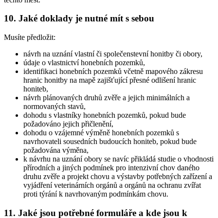
10. Jaké doklady je nutné mít s sebou
Musíte předložit:
návrh na uznání vlastní či společenstevní honitby či obory,
údaje o vlastnictví honebních pozemků,
identifikaci honebních pozemků včetně mapového zákresu
hranic honitby na mapě zajišťující přesné odlišení hranic
honiteb,
návrh plánovaných druhů zvěře a jejich minimálních a
normovaných stavů,
dohodu s vlastníky honebních pozemků, pokud bude
požadováno jejich přičlenění,
dohodu o vzájemné výměně honebních pozemků s
navrhovateli sousedních budoucích honiteb, pokud bude
požadována výměna,
k návrhu na uznání obory se navíc přikládá studie o vhodnosti
přírodních a jiných podmínek pro intenzivní chov daného
druhu zvěře a projekt chovu a výstavby potřebných zařízení a
vyjádření veterinárních orgánů a orgánů na ochranu zvířat
proti týrání k navrhovaným podmínkám chovu.
11. Jaké jsou potřebné formuláře a kde jsou k