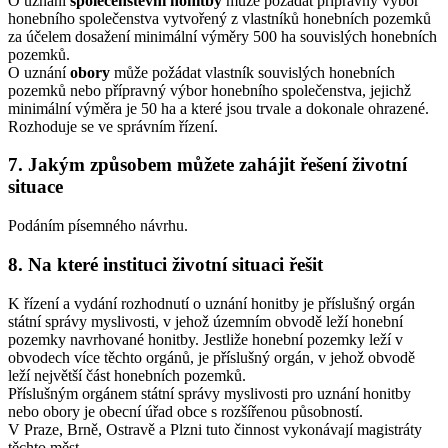
O uznání
společenstevní honitby
může požádat přípravný výbor
honebního společenstva vytvořený z vlastníků honebních pozemků
za účelem dosažení minimální výměry 500 ha souvislých honebních
pozemků.
O uznání
obory
může požádat vlastník souvislých honebních
pozemků nebo přípravný výbor honebního společenstva, jejichž
minimální výměra je 50 ha a které jsou trvale a dokonale ohrazené.
Rozhoduje se ve správním řízení.
7. Jakým způsobem můžete zahájit řešení životní
situace
Podáním písemného návrhu.
8. Na které instituci životní situaci řešit
K řízení a vydání rozhodnutí o uznání honitby je příslušný orgán
státní správy myslivosti, v jehož územním obvodě leží honební
pozemky navrhované honitby. Jestliže honební pozemky leží v
obvodech více těchto orgánů, je příslušný orgán, v jehož obvodě
leží největší část honebních pozemků.
Příslušným orgánem státní správy myslivosti pro uznání honitby
nebo obory je obecní úřad obce s rozšířenou působností.
V Praze, Brně, Ostravě a Plzni tuto činnost vykonávají magistráty
těchto měst.