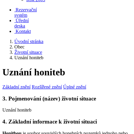
Rezervační
systém
Úřední
deska
Kontakt
Úvodní stránka
Obec
Životní situace
Uznání honiteb
Uznání honiteb
Základní znění
Rozšířené znění
Úplné znění
3. Pojmenování (název) životní situace
Uznání honiteb
4. Základní informace k životní situaci
Honitbou
je soubor souvislých honebních pozemků jednoho nebo