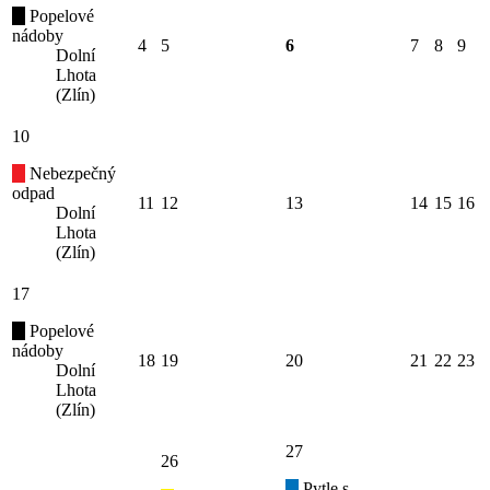
Popelové
nádoby
4
5
6
7
8
9
Dolní
Lhota
(Zlín)
10
Nebezpečný
odpad
11
12
13
14
15
16
Dolní
Lhota
(Zlín)
17
Popelové
nádoby
18
19
20
21
22
23
Dolní
Lhota
(Zlín)
27
26
Pytle s