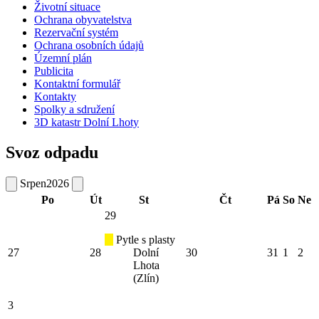
Životní situace
Ochrana obyvatelstva
Rezervační systém
Ochrana osobních údajů
Územní plán
Publicita
Kontaktní formulář
Kontakty
Spolky a sdružení
3D katastr Dolní Lhoty
Svoz odpadu
Srpen
2026
Po
Út
St
Čt
Pá
So
Ne
29
Pytle s plasty
27
28
Dolní
30
31
1
2
Lhota
(Zlín)
3