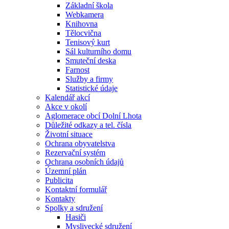
Základní škola
Webkamera
Knihovna
Tělocvična
Tenisový kurt
Sál kulturního domu
Smuteční deska
Farnost
Služby a firmy
Statistické údaje
Kalendář akcí
Akce v okolí
Aglomerace obcí Dolní Lhota
Důležité odkazy a tel. čísla
Životní situace
Ochrana obyvatelstva
Rezervační systém
Ochrana osobních údajů
Územní plán
Publicita
Kontaktní formulář
Kontakty
Spolky a sdružení
Hasiči
Myslivecké sdružení