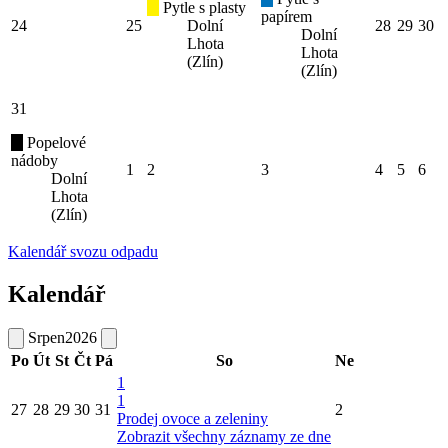
Pytle s plasty
papírem
24
25
Dolní
28
29
30
Dolní
Lhota
Lhota
(Zlín)
(Zlín)
31
Popelové
nádoby
1
2
3
4
5
6
Dolní
Lhota
(Zlín)
Kalendář svozu odpadu
Kalendář
Srpen
2026
Po
Út
St
Čt
Pá
So
Ne
1
1
27
28
29
30
31
2
Prodej ovoce a zeleniny
Zobrazit všechny záznamy ze dne