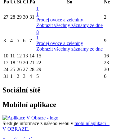
Po
Út
St
Čt
Pá
So
Ne
1
1
27
28
29
30
31
2
Prodej ovoce a zeleniny
Zobrazit všechny záznamy ze dne
8
1
3
4
5
6
7
9
Prodej ovoce a zeleniny
Zobrazit všechny záznamy ze dne
10
11
12
13
14
15
16
17
18
19
20
21
22
23
24
25
26
27
28
29
30
31
1
2
3
4
5
6
Sociální sítě
Mobilní aplikace
Sledujte informace z našeho webu v
mobilní aplikaci –
V OBRAZE.