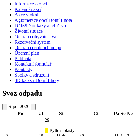
Informace o obci
Kalendář akcí
Akce v okolí
Aglomerace obcí Dolní Lhota
Důležité odkazy a tel. čísla
Životní situace
Ochrana obyvatelstva
Rezervační systém
Ochrana osobních údajů
Územní plán
Publicita
Kontaktní formulář
Kontakty
Spolky a sdružení
3D katastr Dolní Lhoty
Svoz odpadu
Srpen
2026
Po
Út
St
Čt
Pá
So
Ne
29
Pytle s plasty
27
28
Dolní
30
31
1
2