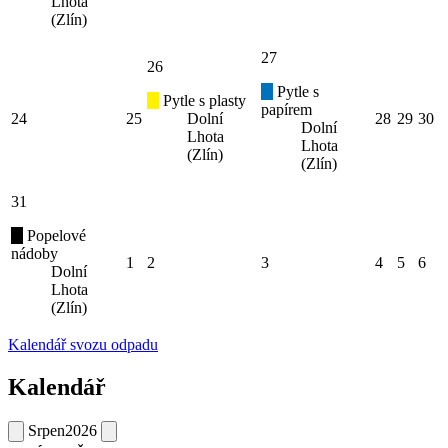
Lhota
(Zlín)
27
26
Pytle s
Pytle s plasty
papírem
24
25
Dolní
28
29
30
Dolní
Lhota
Lhota
(Zlín)
(Zlín)
31
Popelové
nádoby
1
2
3
4
5
6
Dolní
Lhota
(Zlín)
Kalendář svozu odpadu
Kalendář
Srpen
2026