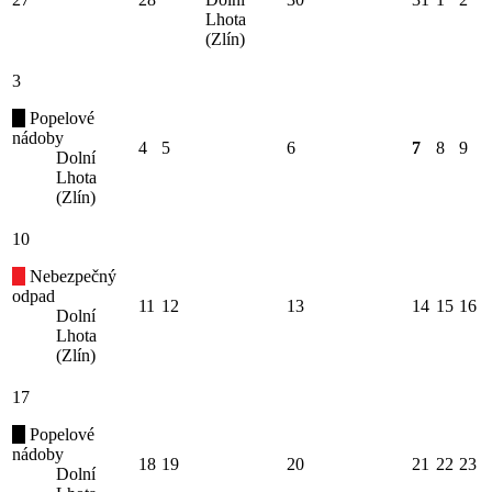
Lhota
(Zlín)
3
Popelové
nádoby
4
5
6
7
8
9
Dolní
Lhota
(Zlín)
10
Nebezpečný
odpad
11
12
13
14
15
16
Dolní
Lhota
(Zlín)
17
Popelové
nádoby
18
19
20
21
22
23
Dolní