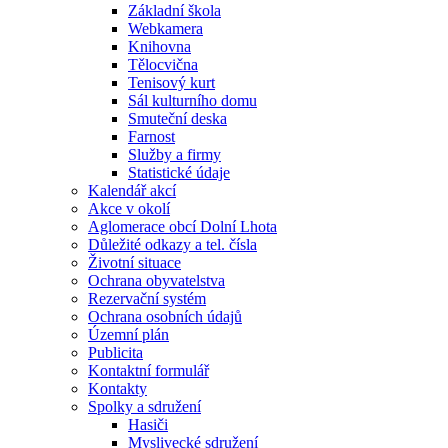
Základní škola
Webkamera
Knihovna
Tělocvična
Tenisový kurt
Sál kulturního domu
Smuteční deska
Farnost
Služby a firmy
Statistické údaje
Kalendář akcí
Akce v okolí
Aglomerace obcí Dolní Lhota
Důležité odkazy a tel. čísla
Životní situace
Ochrana obyvatelstva
Rezervační systém
Ochrana osobních údajů
Územní plán
Publicita
Kontaktní formulář
Kontakty
Spolky a sdružení
Hasiči
Myslivecké sdružení