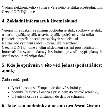
Vydání elektronického výpisu z Veřejného rejstříku prostřednictvím
CzechPOINT@home
4. Základní informace k životní situaci
Veřejným rejstříkem se rozumí obchodní rejstřík, spolkový rejstřík,
nadační rejstřík, rejstřík ústavů, rejstřík společenství vlastníků
jednotek a rejstřík obecně prospěšných společností.
Na základě vyplnění žádosti (formuláře) v rozhraní
CzechPOINT@home a jejím následném zaslání prostřednictvím
Informačního systému datových schránek, je zaslán výpis platných
údajů nebo úplný výpis údajů.
5. Kdo je oprávněn v této věci jednat (podat žádost
apod.)
Žádost může podat:
fyzická osoba s přístupem do datové schránky,
podnikající fyzická osoba s přístupem do datové schránky,
právnická osoba s přístupem do datové schránky.
6. Jaké jsou podmínky a postup pro řešení životní