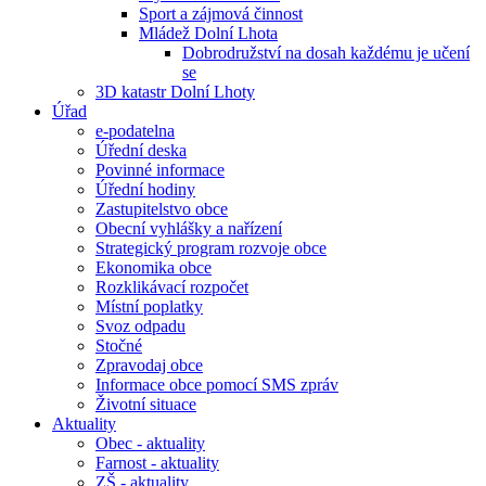
Sport a zájmová činnost
Mládež Dolní Lhota
Dobrodružství na dosah každému je učení
se
3D katastr Dolní Lhoty
Úřad
e-podatelna
Úřední deska
Povinné informace
Úřední hodiny
Zastupitelstvo obce
Obecní vyhlášky a nařízení
Strategický program rozvoje obce
Ekonomika obce
Rozklikávací rozpočet
Místní poplatky
Svoz odpadu
Stočné
Zpravodaj obce
Informace obce pomocí SMS zpráv
Životní situace
Aktuality
Obec - aktuality
Farnost - aktuality
ZŠ - aktuality