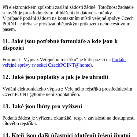
Při elektronickém způsobu zaslání žádosti žádné. Totožnost žadatele
se ověřuje prostřednictvím přihlášení do datové schránky.
V případě podání žádosti na kontaktním místě veřejné správy Czech
POINT je třeba se prokázat občanským průkazem nebo cestovním
pasem.
11. Jaké jsou potřebné formuláře a kde jsou k
dispozici
Formulář "Výpis z Veřejného rejstříku" je k dispozici na
Portálu
veřejné správy (v sekci CzechPOINT@home)
.
12. Jaké jsou poplatky a jak je lze uhradit
Vydání elektronického výpisu z Veřejného rejstříku prostřednictvím
CzechPOINT@home není zpoplatněno.
13. Jaké jsou lhůty pro vyřízení
Podaná žádost je vyřízena okamžitě, resp. v závislosti na dostupnosti
cílového rejstříku.
14. Kteří jsou další účastníci (dotčení) řešení životní