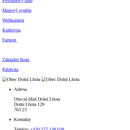
Povodňový plán
Mapový systém
Webkamera
Knihovna
Farnost
Základní škola
Publicita
Adresa
Obecní úřad Dolní Lhota
Dolní Lhota 129
763 23
Kontakty
Telefon:
+420 577 138 038