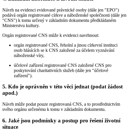
Návrh na evidenci evidované právnické osoby (dále jen "EPO")
podává orgán registrované církve a náboženské společnosti (dále jen
"CNS") k tomu určený v základním dokumentu předkládaném
Ministerstvu kultury.
Orgán registrované CNS může k evidenci navrhnout:
orgán registrované CNS, řeholní a jinou církevní instituci
osob hlásících se k CNS založené za účelem vyznávání
náboženské víry,
účelové zařízení registrované CNS založené CNS pro
poskytování charitativních služeb (dále jen "účelové
zařízení").
5. Kdo je oprávněn v této věci jednat (podat žádost
apod.)
Návrh může podat pouze registrovaná CNS, a to prostřednictvím
svého orgánu určenému k tomu v základním dokumentu.
6. Jaké jsou podmínky a postup pro řešení životní
situace