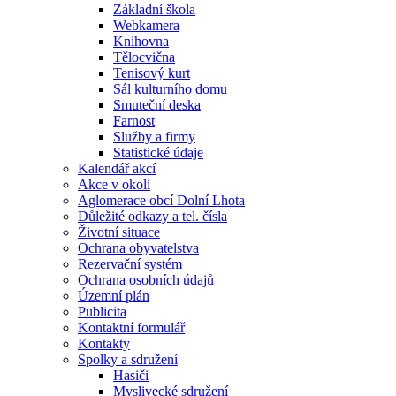
Základní škola
Webkamera
Knihovna
Tělocvična
Tenisový kurt
Sál kulturního domu
Smuteční deska
Farnost
Služby a firmy
Statistické údaje
Kalendář akcí
Akce v okolí
Aglomerace obcí Dolní Lhota
Důležité odkazy a tel. čísla
Životní situace
Ochrana obyvatelstva
Rezervační systém
Ochrana osobních údajů
Územní plán
Publicita
Kontaktní formulář
Kontakty
Spolky a sdružení
Hasiči
Myslivecké sdružení