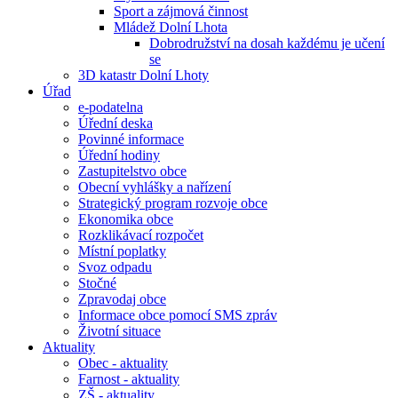
Sport a zájmová činnost
Mládež Dolní Lhota
Dobrodružství na dosah každému je učení
se
3D katastr Dolní Lhoty
Úřad
e-podatelna
Úřední deska
Povinné informace
Úřední hodiny
Zastupitelstvo obce
Obecní vyhlášky a nařízení
Strategický program rozvoje obce
Ekonomika obce
Rozklikávací rozpočet
Místní poplatky
Svoz odpadu
Stočné
Zpravodaj obce
Informace obce pomocí SMS zpráv
Životní situace
Aktuality
Obec - aktuality
Farnost - aktuality
ZŠ - aktuality