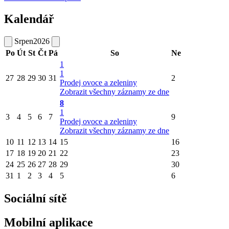
Kalendář
Srpen
2026
Po
Út
St
Čt
Pá
So
Ne
1
1
27
28
29
30
31
2
Prodej ovoce a zeleniny
Zobrazit všechny záznamy ze dne
8
1
3
4
5
6
7
9
Prodej ovoce a zeleniny
Zobrazit všechny záznamy ze dne
10
11
12
13
14
15
16
17
18
19
20
21
22
23
24
25
26
27
28
29
30
31
1
2
3
4
5
6
Sociální sítě
Mobilní aplikace