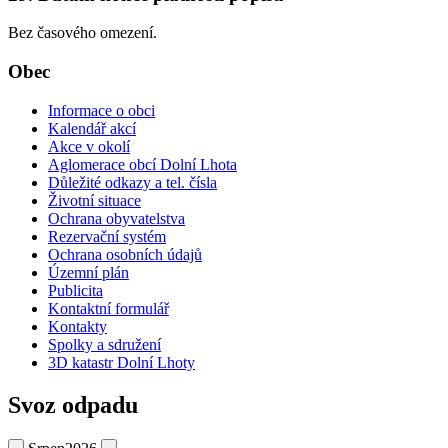
Bez časového omezení.
Obec
Informace o obci
Kalendář akcí
Akce v okolí
Aglomerace obcí Dolní Lhota
Důležité odkazy a tel. čísla
Životní situace
Ochrana obyvatelstva
Rezervační systém
Ochrana osobních údajů
Územní plán
Publicita
Kontaktní formulář
Kontakty
Spolky a sdružení
3D katastr Dolní Lhoty
Svoz odpadu