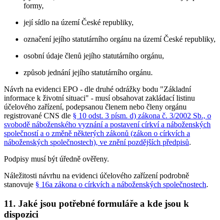
formy,
její sídlo na území České republiky,
označení jejího statutárního orgánu na území České republiky,
osobní údaje členů jejího statutárního orgánu,
způsob jednání jejího statutárního orgánu.
Návrh na evidenci EPO - dle druhé odrážky bodu "Základní
informace k životní situaci" - musí obsahovat zakládací listinu
účelového zařízení, podepsanou členem nebo členy orgánu
registrované CNS dle
§ 10 odst. 3 písm. d) zákona č. 3/2002 Sb., o
svobodě náboženského vyznání a postavení církví a náboženských
společností a o změně některých zákonů (zákon o církvích a
náboženských společnostech), ve znění pozdějších předpisů
.
Podpisy musí být úředně ověřeny.
Náležitosti návrhu na evidenci účelového zařízení podrobně
stanovuje
§ 16a zákona o církvích a náboženských společnostech
.
11. Jaké jsou potřebné formuláře a kde jsou k
dispozici