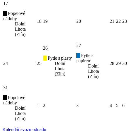
17
Popelové
nádoby
18
19
20
21
22
23
Dolní
Lhota
(Zlín)
27
26
Pytle s
Pytle s plasty
papírem
24
25
Dolní
28
29
30
Dolní
Lhota
Lhota
(Zlín)
(Zlín)
31
Popelové
nádoby
1
2
3
4
5
6
Dolní
Lhota
(Zlín)
Kalendář svozu odpadu