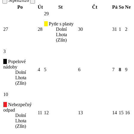
Srpen
2026
Po
Út
St
Čt
Pá
So
Ne
29
Pytle s plasty
27
28
Dolní
30
31
1
2
Lhota
(Zlín)
3
Popelové
nádoby
4
5
6
7
8
9
Dolní
Lhota
(Zlín)
10
Nebezpečný
odpad
11
12
13
14
15
16
Dolní
Lhota
(Zlín)