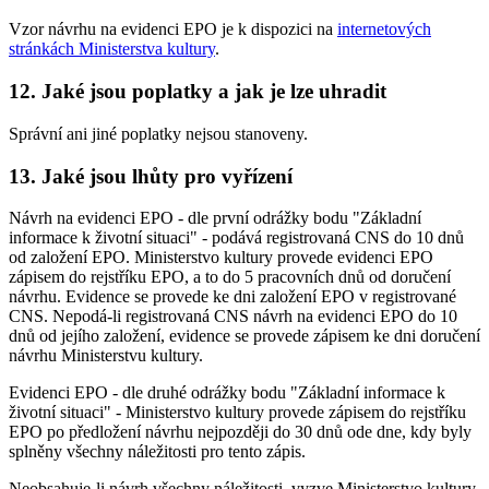
Vzor návrhu na evidenci EPO je k dispozici na
internetových
stránkách Ministerstva kultury
.
12. Jaké jsou poplatky a jak je lze uhradit
Správní ani jiné poplatky nejsou stanoveny.
13. Jaké jsou lhůty pro vyřízení
Návrh na evidenci EPO - dle první odrážky bodu "Základní
informace k životní situaci" - podává registrovaná CNS do 10 dnů
od založení EPO. Ministerstvo kultury provede evidenci EPO
zápisem do rejstříku EPO, a to do 5 pracovních dnů od doručení
návrhu. Evidence se provede ke dni založení EPO v registrované
CNS. Nepodá-li registrovaná CNS návrh na evidenci EPO do 10
dnů od jejího založení, evidence se provede zápisem ke dni doručení
návrhu Ministerstvu kultury.
Evidenci EPO - dle druhé odrážky bodu "Základní informace k
životní situaci" - Ministerstvo kultury provede zápisem do rejstříku
EPO po předložení návrhu nejpozději do 30 dnů ode dne, kdy byly
splněny všechny náležitosti pro tento zápis.
Neobsahuje-li návrh všechny náležitosti, vyzve Ministerstvo kultury