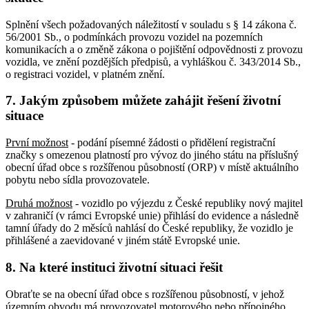
Splnění všech požadovaných náležitostí v souladu s § 14 zákona č.
56/2001 Sb., o podmínkách provozu vozidel na pozemních
komunikacích a o změně zákona o pojištění odpovědnosti z provozu
vozidla, ve znění pozdějších předpisů, a vyhláškou č. 343/2014 Sb.,
o registraci vozidel, v platném znění.
7. Jakým způsobem můžete zahájit řešení životní
situace
První možnost
- podání písemné žádosti o přidělení registrační
značky s omezenou platností pro vývoz do jiného státu na příslušný
obecní úřad obce s rozšířenou působností (ORP) v místě aktuálního
pobytu nebo sídla provozovatele.
Druhá možnost
- vozidlo po výjezdu z České republiky nový majitel
v zahraničí (v rámci Evropské unie) přihlásí do evidence a následně
tamní úřady do 2 měsíců nahlásí do České republiky, že vozidlo je
přihlášené a zaevidované v jiném státě Evropské unie.
8. Na které instituci životní situaci řešit
Obraťte se na obecní úřad obce s rozšířenou působností, v jehož
územním obvodu má provozovatel motorového nebo přípojného