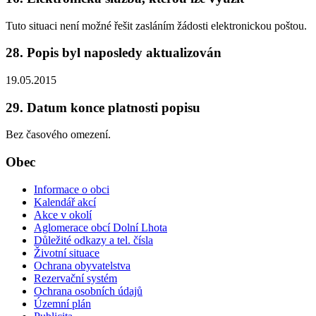
Tuto situaci není možné řešit zasláním žádosti elektronickou poštou.
28. Popis byl naposledy aktualizován
19.05.2015
29. Datum konce platnosti popisu
Bez časového omezení.
Obec
Informace o obci
Kalendář akcí
Akce v okolí
Aglomerace obcí Dolní Lhota
Důležité odkazy a tel. čísla
Životní situace
Ochrana obyvatelstva
Rezervační systém
Ochrana osobních údajů
Územní plán