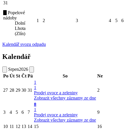
31
Popelové
nádoby
1
2
3
4
5
6
Dolní
Lhota
(Zlín)
Kalendář svozu odpadu
Kalendář
Srpen
2026
Po
Út
St
Čt
Pá
So
Ne
1
1
27
28
29
30
31
2
Prodej ovoce a zeleniny
Zobrazit všechny záznamy ze dne
8
1
3
4
5
6
7
9
Prodej ovoce a zeleniny
Zobrazit všechny záznamy ze dne
10
11
12
13
14
15
16