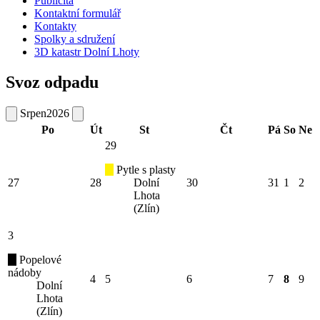
Publicita
Kontaktní formulář
Kontakty
Spolky a sdružení
3D katastr Dolní Lhoty
Svoz odpadu
Srpen
2026
Po
Út
St
Čt
Pá
So
Ne
29
Pytle s plasty
27
28
Dolní
30
31
1
2
Lhota
(Zlín)
3
Popelové
nádoby
4
5
6
7
8
9
Dolní
Lhota
(Zlín)