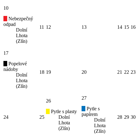
10
Nebezpečný
odpad
11
12
13
14
15
16
Dolní
Lhota
(Zlín)
17
Popelové
nádoby
18
19
20
21
22
23
Dolní
Lhota
(Zlín)
27
26
Pytle s
Pytle s plasty
papírem
24
25
Dolní
28
29
30
Dolní
Lhota
Lhota
(Zlín)
(Zlín)