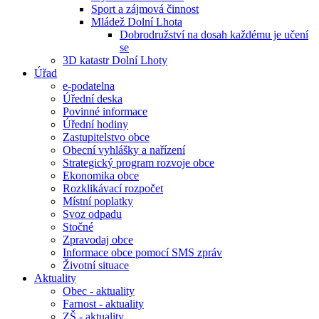
Sport a zájmová činnost
Mládež Dolní Lhota
Dobrodružství na dosah každému je učení
se
3D katastr Dolní Lhoty
Úřad
e-podatelna
Úřední deska
Povinné informace
Úřední hodiny
Zastupitelstvo obce
Obecní vyhlášky a nařízení
Strategický program rozvoje obce
Ekonomika obce
Rozklikávací rozpočet
Místní poplatky
Svoz odpadu
Stočné
Zpravodaj obce
Informace obce pomocí SMS zpráv
Životní situace
Aktuality
Obec - aktuality
Farnost - aktuality
ZŠ - aktuality