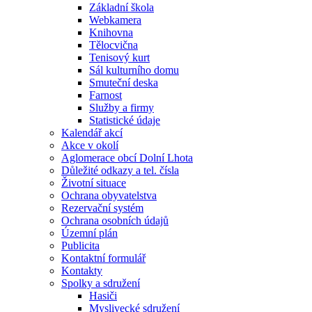
Základní škola
Webkamera
Knihovna
Tělocvična
Tenisový kurt
Sál kulturního domu
Smuteční deska
Farnost
Služby a firmy
Statistické údaje
Kalendář akcí
Akce v okolí
Aglomerace obcí Dolní Lhota
Důležité odkazy a tel. čísla
Životní situace
Ochrana obyvatelstva
Rezervační systém
Ochrana osobních údajů
Územní plán
Publicita
Kontaktní formulář
Kontakty
Spolky a sdružení
Hasiči
Myslivecké sdružení