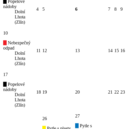
Popelové
nádoby
4
5
6
7
8
9
Dolní
Lhota
(Zlín)
10
Nebezpečný
odpad
11
12
13
14
15
16
Dolní
Lhota
(Zlín)
17
Popelové
nádoby
18
19
20
21
22
23
Dolní
Lhota
(Zlín)
27
26
Pytle s
Pytle s plasty