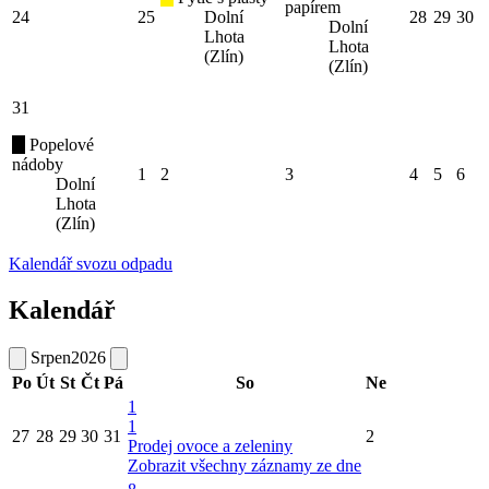
papírem
24
25
Dolní
28
29
30
Dolní
Lhota
Lhota
(Zlín)
(Zlín)
31
Popelové
nádoby
1
2
3
4
5
6
Dolní
Lhota
(Zlín)
Kalendář svozu odpadu
Kalendář
Srpen
2026
Po
Út
St
Čt
Pá
So
Ne
1
1
27
28
29
30
31
2
Prodej ovoce a zeleniny
Zobrazit všechny záznamy ze dne