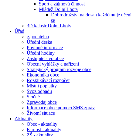
Sport a zájmová činnost
Mládež Dolní Lhota
Dobrodružství na dosah každému je učení
se
3D katastr Dolní Lhoty
Úřad
e-podatelna
Úřední deska
Povinné informace
Úřední hodiny
Zastupitelstvo obce
Obecní vyhlášky a nařízení
Strategický program rozvoje obce
Ekonomika obce
Rozklikávací rozpočet
Místní poplatky
Svoz odpadu
Stočné
Zpravodaj obce
Informace obce pomocí SMS zpráv
Životní situace
Aktuality
Obec - aktuality
Farnost - aktuality
ZŠ - aktuality