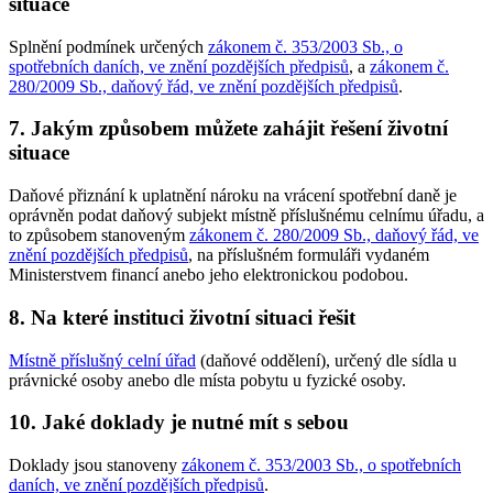
situace
Splnění podmínek určených
zákonem č. 353/2003 Sb., o
spotřebních daních, ve znění pozdějších předpisů
, a
zákonem č.
280/2009 Sb., daňový řád, ve znění pozdějších předpisů
.
7. Jakým způsobem můžete zahájit řešení životní
situace
Daňové přiznání k uplatnění nároku na vrácení spotřební daně je
oprávněn podat daňový subjekt místně příslušnému celnímu úřadu, a
to způsobem stanoveným
zákonem č. 280/2009 Sb., daňový řád, ve
znění pozdějších předpisů
, na příslušném formuláři vydaném
Ministerstvem financí anebo jeho elektronickou podobou.
8. Na které instituci životní situaci řešit
Místně příslušný celní úřad
(daňové oddělení), určený dle sídla u
právnické osoby anebo dle místa pobytu u fyzické osoby.
10. Jaké doklady je nutné mít s sebou
Doklady jsou stanoveny
zákonem č. 353/2003 Sb., o spotřebních
daních, ve znění pozdějších předpisů
.