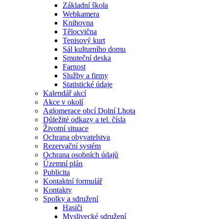
Základní škola
Webkamera
Knihovna
Tělocvična
Tenisový kurt
Sál kulturního domu
Smuteční deska
Farnost
Služby a firmy
Statistické údaje
Kalendář akcí
Akce v okolí
Aglomerace obcí Dolní Lhota
Důležité odkazy a tel. čísla
Životní situace
Ochrana obyvatelstva
Rezervační systém
Ochrana osobních údajů
Územní plán
Publicita
Kontaktní formulář
Kontakty
Spolky a sdružení
Hasiči
Myslivecké sdružení