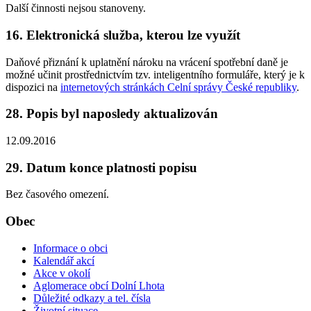
Další činnosti nejsou stanoveny.
16. Elektronická služba, kterou lze využít
Daňové přiznání k uplatnění nároku na vrácení spotřební daně je
možné učinit prostřednictvím tzv. inteligentního formuláře, který je k
dispozici na
internetových stránkách Celní správy České republiky
.
28. Popis byl naposledy aktualizován
12.09.2016
29. Datum konce platnosti popisu
Bez časového omezení.
Obec
Informace o obci
Kalendář akcí
Akce v okolí
Aglomerace obcí Dolní Lhota
Důležité odkazy a tel. čísla
Životní situace