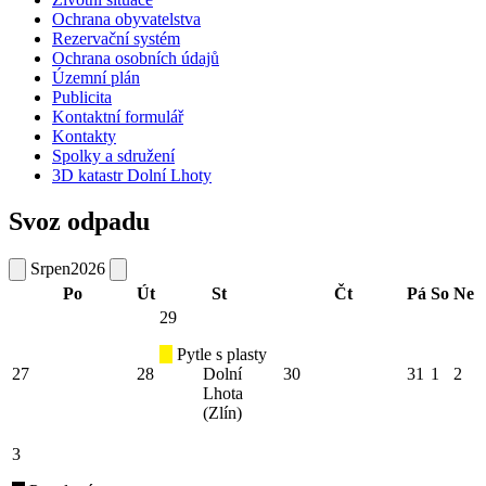
Ochrana obyvatelstva
Rezervační systém
Ochrana osobních údajů
Územní plán
Publicita
Kontaktní formulář
Kontakty
Spolky a sdružení
3D katastr Dolní Lhoty
Svoz odpadu
Srpen
2026
Po
Út
St
Čt
Pá
So
Ne
29
Pytle s plasty
27
28
Dolní
30
31
1
2
Lhota
(Zlín)
3