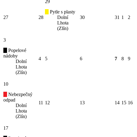
29
Pytle s plasty
27
28
Dolní
30
31
1
2
Lhota
(Zlín)
3
Popelové
nádoby
4
5
6
7
8
9
Dolní
Lhota
(Zlín)
10
Nebezpečný
odpad
11
12
13
14
15
16
Dolní
Lhota
(Zlín)
17