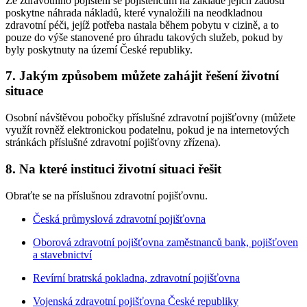
Ze zdravotního pojištění se pojištěncům na základě jejich žádosti
poskytne náhrada nákladů, které vynaložili na neodkladnou
zdravotní péči, jejíž potřeba nastala během pobytu v cizině, a to
pouze do výše stanovené pro úhradu takových služeb, pokud by
byly poskytnuty na území České republiky.
7. Jakým způsobem můžete zahájit řešení životní
situace
Osobní návštěvou pobočky příslušné zdravotní pojišťovny (můžete
využít rovněž elektronickou podatelnu, pokud je na internetových
stránkách příslušné zdravotní pojišťovny zřízena).
8. Na které instituci životní situaci řešit
Obraťte se na příslušnou zdravotní pojišťovnu.
Česká průmyslová zdravotní pojišťovna
Oborová zdravotní pojišťovna zaměstnanců bank, pojišťoven
a stavebnictví
Revírní bratrská pokladna, zdravotní pojišťovna
Vojenská zdravotní pojišťovna České republiky