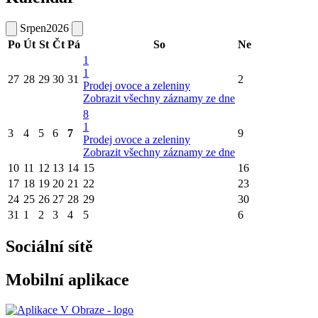
Srpen
2026
Po
Út
St
Čt
Pá
So
Ne
1
1
27
28
29
30
31
2
Prodej ovoce a zeleniny
Zobrazit všechny záznamy ze dne
8
1
3
4
5
6
7
9
Prodej ovoce a zeleniny
Zobrazit všechny záznamy ze dne
10
11
12
13
14
15
16
17
18
19
20
21
22
23
24
25
26
27
28
29
30
31
1
2
3
4
5
6
Sociální sítě
Mobilní aplikace