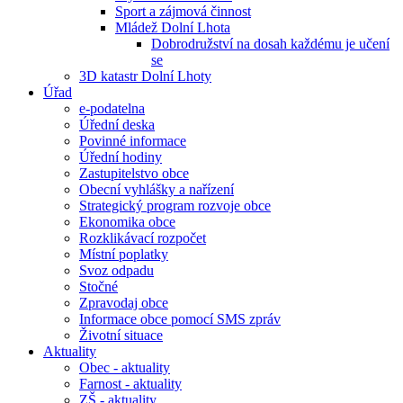
Sport a zájmová činnost
Mládež Dolní Lhota
Dobrodružství na dosah každému je učení
se
3D katastr Dolní Lhoty
Úřad
e-podatelna
Úřední deska
Povinné informace
Úřední hodiny
Zastupitelstvo obce
Obecní vyhlášky a nařízení
Strategický program rozvoje obce
Ekonomika obce
Rozklikávací rozpočet
Místní poplatky
Svoz odpadu
Stočné
Zpravodaj obce
Informace obce pomocí SMS zpráv
Životní situace
Aktuality
Obec - aktuality
Farnost - aktuality
ZŠ - aktuality