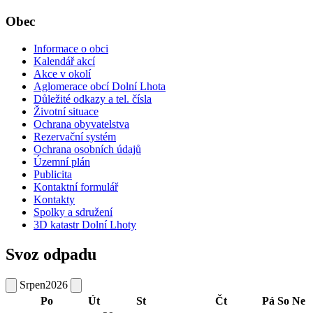
Obec
Informace o obci
Kalendář akcí
Akce v okolí
Aglomerace obcí Dolní Lhota
Důležité odkazy a tel. čísla
Životní situace
Ochrana obyvatelstva
Rezervační systém
Ochrana osobních údajů
Územní plán
Publicita
Kontaktní formulář
Kontakty
Spolky a sdružení
3D katastr Dolní Lhoty
Svoz odpadu
Srpen
2026
Po
Út
St
Čt
Pá
So
Ne