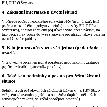
EU, EHP či Švýcarska
4. Základní informace k životní situaci
V případě potřeby neodkladné zdravotní péče (např. úrazu), jejíž
potřeba nastala během pobytu v cizině (mimo státy EU, EHP a
Švýcarsko), nahradí zdravotní pojišťovna vynaložené náklady na
tuto péči, avšak pouze do výše stanovené pro úhradu takové péče na
území České republiky.
5. Kdo je oprávněn v této věci jednat (podat žádost
apod.)
V této věci je oprávněn jednat pojištěnec nebo zákonný zástupce
pojištěnce (rodič, opatrovník, poručník).
6. Jaké jsou podmínky a postup pro řešení životní
situace
Splnění všech požadovaných náležitostí (zákon č. 48/1997 Sb., o
veřejném zdravotním pojištění a o změně a doplnění některých
souvisejících zákonů, ve znění pozdějších předpisů).