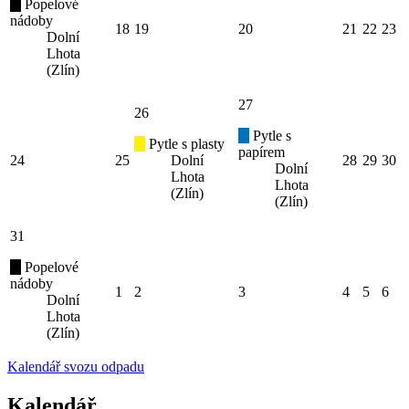
Popelové
nádoby
18
19
20
21
22
23
Dolní
Lhota
(Zlín)
27
26
Pytle s
Pytle s plasty
papírem
24
25
Dolní
28
29
30
Dolní
Lhota
Lhota
(Zlín)
(Zlín)
31
Popelové
nádoby
1
2
3
4
5
6
Dolní
Lhota
(Zlín)
Kalendář svozu odpadu
Kalendář