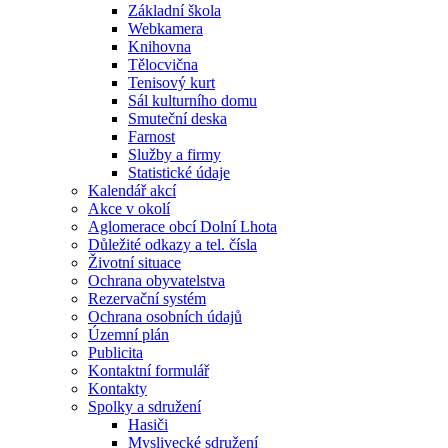
Základní škola
Webkamera
Knihovna
Tělocvična
Tenisový kurt
Sál kulturního domu
Smuteční deska
Farnost
Služby a firmy
Statistické údaje
Kalendář akcí
Akce v okolí
Aglomerace obcí Dolní Lhota
Důležité odkazy a tel. čísla
Životní situace
Ochrana obyvatelstva
Rezervační systém
Ochrana osobních údajů
Územní plán
Publicita
Kontaktní formulář
Kontakty
Spolky a sdružení
Hasiči
Myslivecké sdružení