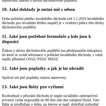
sepisování žádosti o dávku důchodového pojištění.
10. Jaké doklady je nutné mít s sebou
Doba pobírání plného invalidního důchodu (od 1.1.2010 invalidního
důchodu pro invaliditu třetího stupně) je v evidenci plátce této dávky
důchodového pojištění.
11. Jaké jsou potřebné formuláře a kde jsou k
dispozici
Žádost o dávku důchodového pojištění (na předepsaném tiskopisu),
do které se uvádí informace o pobírání invalidního důchodu, s vámi
sepíše příslušná OSSZ/ PSSZ/ MSSZ.
12. Jaké jsou poplatky a jak je lze uhradit
Správní ani jiné poplatky nejsou stanoveny.
13. Jaké jsou lhůty pro vyřízení
Rozhodnutí o přiznání důchodu je orgán sociálního zabezpečení
povinen vydat nejpozději do 90 dnů ode dne zahájení řízení. Tato
lhůta se prodlužuje o dobu, po kterou se např. došetřují rozhodné