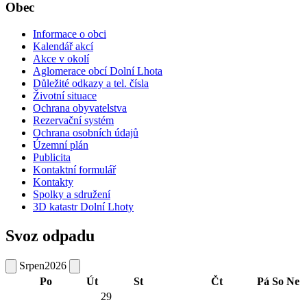
Obec
Informace o obci
Kalendář akcí
Akce v okolí
Aglomerace obcí Dolní Lhota
Důležité odkazy a tel. čísla
Životní situace
Ochrana obyvatelstva
Rezervační systém
Ochrana osobních údajů
Územní plán
Publicita
Kontaktní formulář
Kontakty
Spolky a sdružení
3D katastr Dolní Lhoty
Svoz odpadu
Srpen
2026
Po
Út
St
Čt
Pá
So
Ne
29