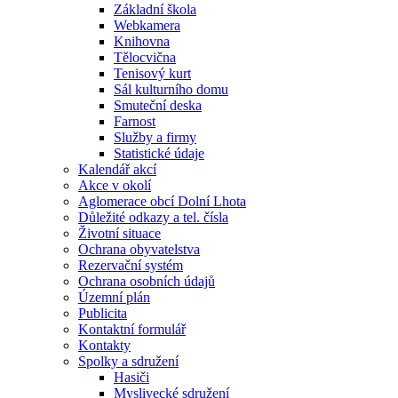
Základní škola
Webkamera
Knihovna
Tělocvična
Tenisový kurt
Sál kulturního domu
Smuteční deska
Farnost
Služby a firmy
Statistické údaje
Kalendář akcí
Akce v okolí
Aglomerace obcí Dolní Lhota
Důležité odkazy a tel. čísla
Životní situace
Ochrana obyvatelstva
Rezervační systém
Ochrana osobních údajů
Územní plán
Publicita
Kontaktní formulář
Kontakty
Spolky a sdružení
Hasiči
Myslivecké sdružení