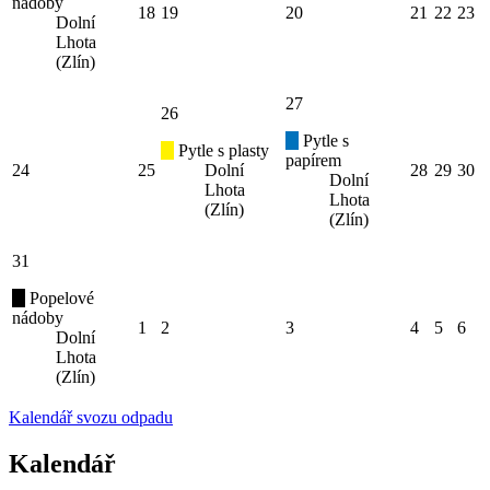
nádoby
18
19
20
21
22
23
Dolní
Lhota
(Zlín)
27
26
Pytle s
Pytle s plasty
papírem
24
25
Dolní
28
29
30
Dolní
Lhota
Lhota
(Zlín)
(Zlín)
31
Popelové
nádoby
1
2
3
4
5
6
Dolní
Lhota
(Zlín)
Kalendář svozu odpadu
Kalendář