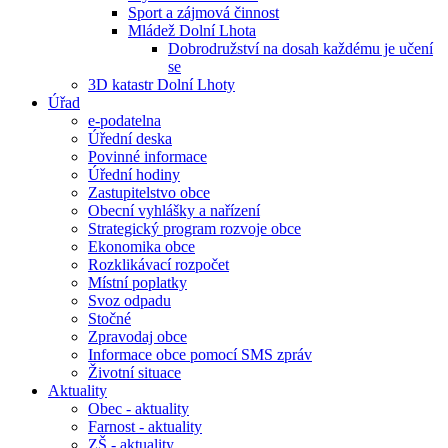
Sport a zájmová činnost
Mládež Dolní Lhota
Dobrodružství na dosah každému je učení
se
3D katastr Dolní Lhoty
Úřad
e-podatelna
Úřední deska
Povinné informace
Úřední hodiny
Zastupitelstvo obce
Obecní vyhlášky a nařízení
Strategický program rozvoje obce
Ekonomika obce
Rozklikávací rozpočet
Místní poplatky
Svoz odpadu
Stočné
Zpravodaj obce
Informace obce pomocí SMS zpráv
Životní situace
Aktuality
Obec - aktuality
Farnost - aktuality
ZŠ - aktuality