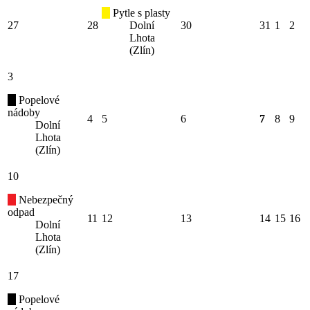
Pytle s plasty
27
28
Dolní
30
31
1
2
Lhota
(Zlín)
3
Popelové
nádoby
4
5
6
7
8
9
Dolní
Lhota
(Zlín)
10
Nebezpečný
odpad
11
12
13
14
15
16
Dolní
Lhota
(Zlín)
17
Popelové