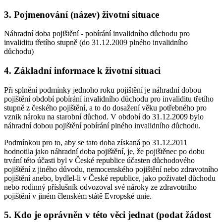
3. Pojmenování (název) životní situace
Náhradní doba pojištění - pobírání invalidního důchodu pro
invaliditu třetího stupně (do 31.12.2009 plného invalidního
důchodu)
4. Základní informace k životní situaci
Při splnění podmínky jednoho roku pojištění je náhradní dobou
pojištění období pobírání invalidního důchodu pro invaliditu třetího
stupně z českého pojištění, a to do dosažení věku potřebného pro
vznik nároku na starobní důchod. V období do 31.12.2009 bylo
náhradní dobou pojištění pobírání plného invalidního důchodu.
Podmínkou pro to, aby se tato doba získaná po 31.12.2011
hodnotila jako náhradní doba pojištění, je, že pojištěnec po dobu
trvání této účasti byl v České republice účasten důchodového
pojištění z jiného důvodu, nemocenského pojištění nebo zdravotního
pojištění anebo, bydlel-li v České republice, jako poživatel důchodu
nebo rodinný příslušník odvozoval své nároky ze zdravotního
pojištění v jiném členském státě Evropské unie.
5. Kdo je oprávněn v této věci jednat (podat žádost