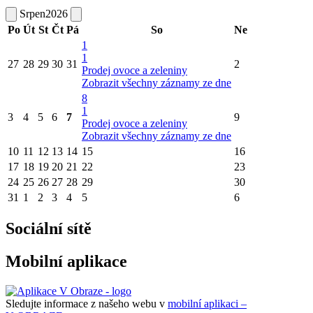
Srpen
2026
Po
Út
St
Čt
Pá
So
Ne
1
1
27
28
29
30
31
2
Prodej ovoce a zeleniny
Zobrazit všechny záznamy ze dne
8
1
3
4
5
6
7
9
Prodej ovoce a zeleniny
Zobrazit všechny záznamy ze dne
10
11
12
13
14
15
16
17
18
19
20
21
22
23
24
25
26
27
28
29
30
31
1
2
3
4
5
6
Sociální sítě
Mobilní aplikace
Sledujte informace z našeho webu v
mobilní aplikaci –