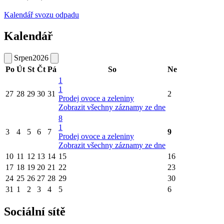
Kalendář svozu odpadu
Kalendář
Srpen
2026
Po
Út
St
Čt
Pá
So
Ne
1
1
27
28
29
30
31
2
Prodej ovoce a zeleniny
Zobrazit všechny záznamy ze dne
8
1
3
4
5
6
7
9
Prodej ovoce a zeleniny
Zobrazit všechny záznamy ze dne
10
11
12
13
14
15
16
17
18
19
20
21
22
23
24
25
26
27
28
29
30
31
1
2
3
4
5
6
Sociální sítě