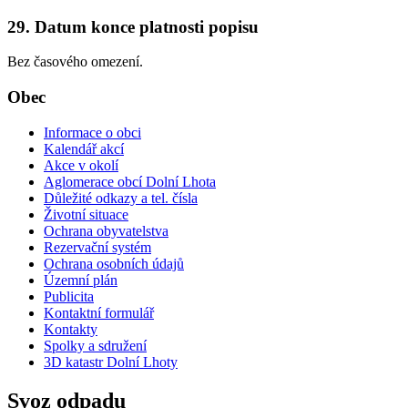
29. Datum konce platnosti popisu
Bez časového omezení.
Obec
Informace o obci
Kalendář akcí
Akce v okolí
Aglomerace obcí Dolní Lhota
Důležité odkazy a tel. čísla
Životní situace
Ochrana obyvatelstva
Rezervační systém
Ochrana osobních údajů
Územní plán
Publicita
Kontaktní formulář
Kontakty
Spolky a sdružení
3D katastr Dolní Lhoty
Svoz odpadu