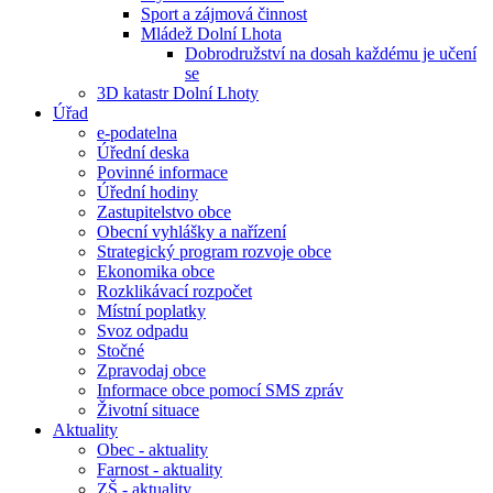
Sport a zájmová činnost
Mládež Dolní Lhota
Dobrodružství na dosah každému je učení
se
3D katastr Dolní Lhoty
Úřad
e-podatelna
Úřední deska
Povinné informace
Úřední hodiny
Zastupitelstvo obce
Obecní vyhlášky a nařízení
Strategický program rozvoje obce
Ekonomika obce
Rozklikávací rozpočet
Místní poplatky
Svoz odpadu
Stočné
Zpravodaj obce
Informace obce pomocí SMS zpráv
Životní situace
Aktuality
Obec - aktuality
Farnost - aktuality
ZŠ - aktuality