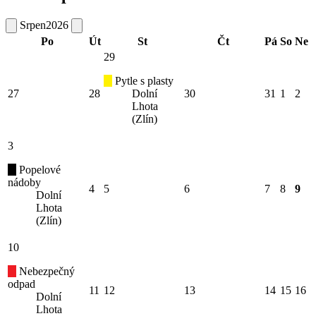
Srpen
2026
Po
Út
St
Čt
Pá
So
Ne
29
Pytle s plasty
27
28
Dolní
30
31
1
2
Lhota
(Zlín)
3
Popelové
nádoby
4
5
6
7
8
9
Dolní
Lhota
(Zlín)
10
Nebezpečný
odpad
11
12
13
14
15
16
Dolní
Lhota