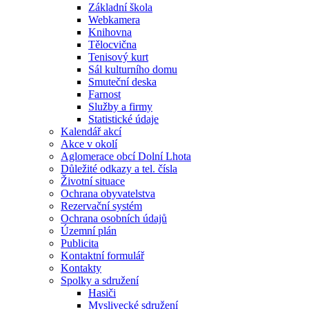
Základní škola
Webkamera
Knihovna
Tělocvična
Tenisový kurt
Sál kulturního domu
Smuteční deska
Farnost
Služby a firmy
Statistické údaje
Kalendář akcí
Akce v okolí
Aglomerace obcí Dolní Lhota
Důležité odkazy a tel. čísla
Životní situace
Ochrana obyvatelstva
Rezervační systém
Ochrana osobních údajů
Územní plán
Publicita
Kontaktní formulář
Kontakty
Spolky a sdružení
Hasiči
Myslivecké sdružení