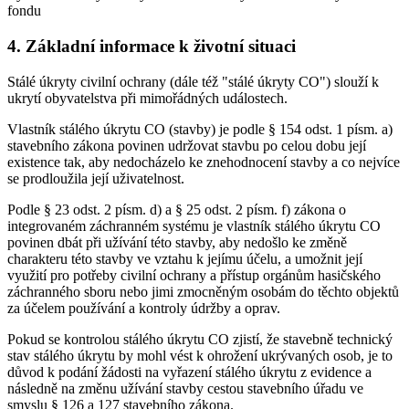
fondu
4. Základní informace k životní situaci
Stálé úkryty civilní ochrany (dále též "stálé úkryty CO") slouží k
ukrytí obyvatelstva při mimořádných událostech.
Vlastník stálého úkrytu CO (stavby) je podle § 154 odst. 1 písm. a)
stavebního zákona povinen udržovat stavbu po celou dobu její
existence tak, aby nedocházelo ke znehodnocení stavby a co nejvíce
se prodloužila její uživatelnost.
Podle § 23 odst. 2 písm. d) a § 25 odst. 2 písm. f) zákona o
integrovaném záchranném systému je vlastník stálého úkrytu CO
povinen dbát při užívání této stavby, aby nedošlo ke změně
charakteru této stavby ve vztahu k jejímu účelu, a umožnit její
využití pro potřeby civilní ochrany a přístup orgánům hasičského
záchranného sboru nebo jimi zmocněným osobám do těchto objektů
za účelem používání a kontroly údržby a oprav.
Pokud se kontrolou stálého úkrytu CO zjistí, že stavebně technický
stav stálého úkrytu by mohl vést k ohrožení ukrývaných osob, je to
důvod k podání žádosti na vyřazení stálého úkrytu z evidence a
následně na změnu užívání stavby cestou stavebního úřadu ve
smyslu § 126 a 127 stavebního zákona.