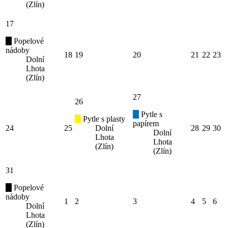
(Zlín)
17
Popelové
nádoby
18
19
20
21
22
23
Dolní
Lhota
(Zlín)
27
26
Pytle s
Pytle s plasty
papírem
24
25
Dolní
28
29
30
Dolní
Lhota
Lhota
(Zlín)
(Zlín)
31
Popelové
nádoby
1
2
3
4
5
6
Dolní
Lhota
(Zlín)