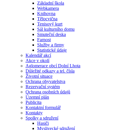
Základní škola
Webkamera
Knihovna
Tělocvična
Tenisový kurt
Sál kulturního domu
Smuteční deska
Farnost
Služby a firmy
Statistické údaje
Kalendář akcí
Akce v okolí
Aglomerace obcí Dolní Lhota
Důležité odkazy a tel. čísla
Životní situace
Ochrana obyvatelstva
Rezervační systém
Ochrana osobních údajů
Územní plán
Publicita
Kontaktní formulář
Kontakty
Spolky a sdružení
Hasiči
Myslivecké sdružení