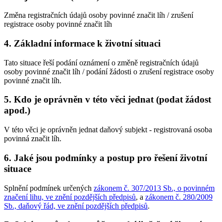
Změna registračních údajů osoby povinné značit líh / zrušení
registrace osoby povinné značit líh
4. Základní informace k životní situaci
Tato situace řeší podání oznámení o změně registračních údajů
osoby povinné značit líh / podání žádosti o zrušení registrace osoby
povinné značit líh.
5. Kdo je oprávněn v této věci jednat (podat žádost
apod.)
V této věci je oprávněn jednat daňový subjekt - registrovaná osoba
povinná značit líh.
6. Jaké jsou podmínky a postup pro řešení životní
situace
Splnění podmínek určených
zákonem č. 307/2013 Sb., o povinném
značení lihu, ve znění pozdějších předpisů
, a
zákonem č. 280/2009
Sb., daňový řád, ve znění pozdějších předpisů
.