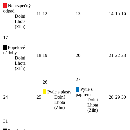
Nebezpečný
odpad
11
12
13
14
15
16
Dolní
Lhota
(Zlín)
17
Popelové
nádoby
18
19
20
21
22
23
Dolní
Lhota
(Zlín)
27
26
Pytle s
Pytle s plasty
papírem
24
25
Dolní
28
29
30
Dolní
Lhota
Lhota
(Zlín)
(Zlín)
31