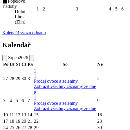
Popelové
nádoby
1
2
3
4
5
6
Dolní
Lhota
(Zlín)
Kalendář svozu odpadu
Kalendář
Srpen
2026
Po
Út
St
Čt
Pá
So
Ne
1
1
27
28
29
30
31
2
Prodej ovoce a zeleniny
Zobrazit všechny záznamy ze dne
8
1
3
4
5
6
7
9
Prodej ovoce a zeleniny
Zobrazit všechny záznamy ze dne
10
11
12
13
14
15
16
17
18
19
20
21
22
23
24
25
26
27
28
29
30