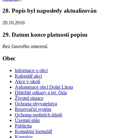
28. Popis byl naposledy aktualizován
20.10.2016
29. Datum konce platnosti popisu
Bez časového omezení.
Obec
Informace o obci
Kalendář akcí
Akce v okolí
Aglomerace obcí Dolní Lhota
Důležité odkazy a tel. čísla
Životní situace
Ochrana obyvatelstva
Rezervační systém
Ochrana osobních údajů
Územní plán
Publicita
Kontaktní formulář
Kontakty