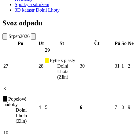
Spolky a sdružení
3D katastr Dolní Lhoty
Svoz odpadu
Srpen
2026
Po
Út
St
Čt
Pá
So
Ne
29
Pytle s plasty
27
28
Dolní
30
31
1
2
Lhota
(Zlín)
3
Popelové
nádoby
4
5
6
7
8
9
Dolní
Lhota
(Zlín)
10