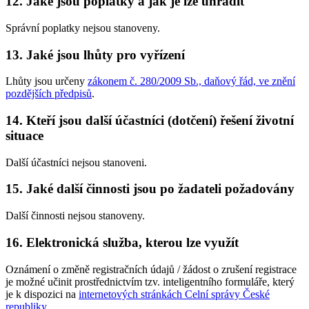
12. Jaké jsou poplatky a jak je lze uhradit
Správní poplatky nejsou stanoveny.
13. Jaké jsou lhůty pro vyřízení
Lhůty jsou určeny
zákonem č. 280/2009 Sb., daňový řád, ve znění
pozdějších předpisů
.
14. Kteří jsou další účastníci (dotčení) řešení životní
situace
Další účastníci nejsou stanoveni.
15. Jaké další činnosti jsou po žadateli požadovány
Další činnosti nejsou stanoveny.
16. Elektronická služba, kterou lze využít
Oznámení o změně registračních údajů / žádost o zrušení registrace
je možné učinit prostřednictvím tzv. inteligentního formuláře, který
je k dispozici na
internetových stránkách Celní správy České
republiky
.