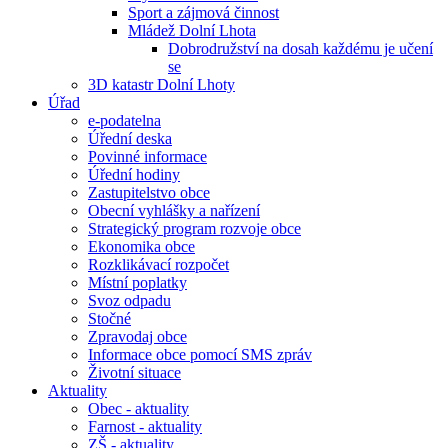
Sport a zájmová činnost
Mládež Dolní Lhota
Dobrodružství na dosah každému je učení
se
3D katastr Dolní Lhoty
Úřad
e-podatelna
Úřední deska
Povinné informace
Úřední hodiny
Zastupitelstvo obce
Obecní vyhlášky a nařízení
Strategický program rozvoje obce
Ekonomika obce
Rozklikávací rozpočet
Místní poplatky
Svoz odpadu
Stočné
Zpravodaj obce
Informace obce pomocí SMS zpráv
Životní situace
Aktuality
Obec - aktuality
Farnost - aktuality
ZŠ - aktuality