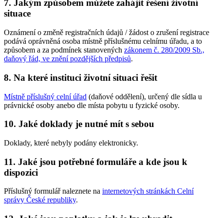
7. Jakým způsobem můžete zahájit řešení životní
situace
Oznámení o změně registračních údajů / žádost o zrušení registrace
podává oprávněná osoba místně příslušnému celnímu úřadu, a to
způsobem a za podmínek stanovených
zákonem č. 280/2009 Sb.,
daňový řád, ve znění pozdějších předpisů
.
8. Na které instituci životní situaci řešit
Místně příslušný celní úřad
(daňové oddělení), určený dle sídla u
právnické osoby anebo dle místa pobytu u fyzické osoby.
10. Jaké doklady je nutné mít s sebou
Doklady, které nebyly podány elektronicky.
11. Jaké jsou potřebné formuláře a kde jsou k
dispozici
Příslušný formulář naleznete na
internetových stránkách Celní
správy České republiky
.