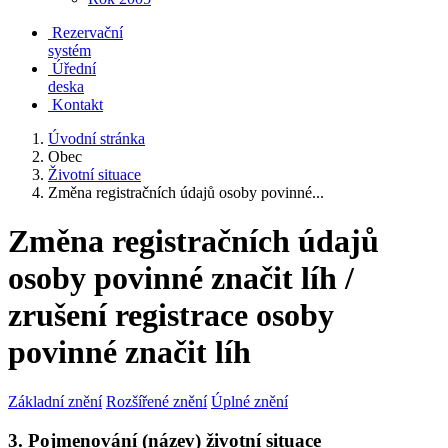
Rezervační
systém
Úřední
deska
Kontakt
Úvodní stránka
Obec
Životní situace
Změna registračních údajů osoby povinné...
Změna registračních údajů
osoby povinné značit líh /
zrušení registrace osoby
povinné značit líh
Základní znění
Rozšířené znění
Úplné znění
3. Pojmenování (název) životní situace