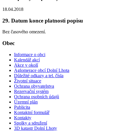
18.04.2018
29. Datum konce platnosti popisu
Bez časového omezení.
Obec
Informace o obci
Kalendář akcí
Akce v okolí
Aglomerace obcí Dolní Lhota
Důležité odkazy a tel. čísla
Životní situace
Ochrana obyvatelstva
Rezervační systém
Ochrana osobních údajů
Územní plán
Publicita
Kontaktní formulář
Kontakty
Spolky a sdružení
3D katastr Dolní Lhoty