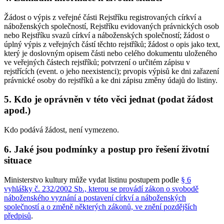
Žádost o výpis z veřejné části Rejstříku registrovaných církví a
náboženských společností, Rejstříku evidovaných právnických osob
nebo Rejstříku svazů církví a náboženských společností; žádost o
úplný výpis z veřejných částí těchto rejstříků; žádost o opis jako text,
který je doslovným opisem části nebo celého dokumentu uloženého
ve veřejných částech rejstříků; potvrzení o určitém zápisu v
rejstřících (event. o jeho neexistenci); prvopis výpisů ke dni zařazení
právnické osoby do rejstříků a ke dni zápisu změny údajů do listiny.
5. Kdo je oprávněn v této věci jednat (podat žádost
apod.)
Kdo podává žádost, není vymezeno.
6. Jaké jsou podmínky a postup pro řešení životní
situace
Ministerstvo kultury může vydat listinu postupem podle
§ 6
vyhlášky č. 232/2002 Sb., kterou se provádí zákon o svobodě
náboženského vyznání a postavení církví a náboženských
společností a o změně některých zákonů, ve znění pozdějších
předpisů
.