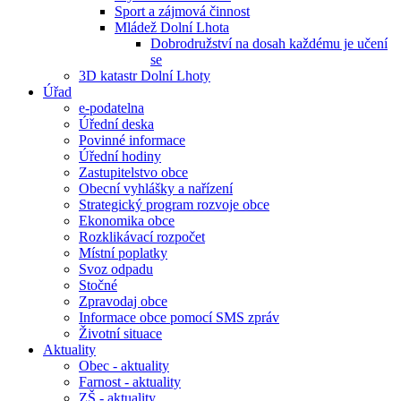
Sport a zájmová činnost
Mládež Dolní Lhota
Dobrodružství na dosah každému je učení
se
3D katastr Dolní Lhoty
Úřad
e-podatelna
Úřední deska
Povinné informace
Úřední hodiny
Zastupitelstvo obce
Obecní vyhlášky a nařízení
Strategický program rozvoje obce
Ekonomika obce
Rozklikávací rozpočet
Místní poplatky
Svoz odpadu
Stočné
Zpravodaj obce
Informace obce pomocí SMS zpráv
Životní situace
Aktuality
Obec - aktuality
Farnost - aktuality
ZŠ - aktuality