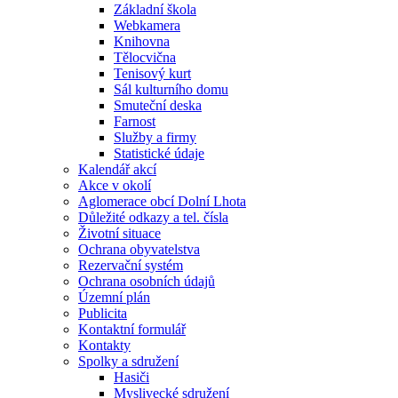
Základní škola
Webkamera
Knihovna
Tělocvična
Tenisový kurt
Sál kulturního domu
Smuteční deska
Farnost
Služby a firmy
Statistické údaje
Kalendář akcí
Akce v okolí
Aglomerace obcí Dolní Lhota
Důležité odkazy a tel. čísla
Životní situace
Ochrana obyvatelstva
Rezervační systém
Ochrana osobních údajů
Územní plán
Publicita
Kontaktní formulář
Kontakty
Spolky a sdružení
Hasiči
Myslivecké sdružení