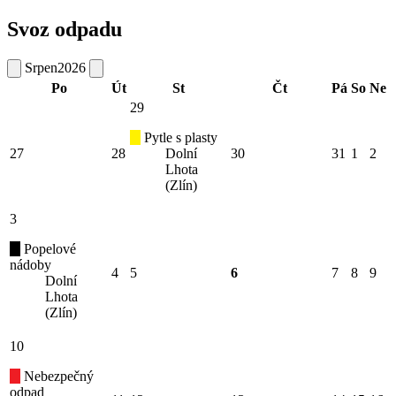
Svoz odpadu
Srpen
2026
Po
Út
St
Čt
Pá
So
Ne
29
Pytle s plasty
27
28
Dolní
30
31
1
2
Lhota
(Zlín)
3
Popelové
nádoby
4
5
6
7
8
9
Dolní
Lhota
(Zlín)
10
Nebezpečný
odpad