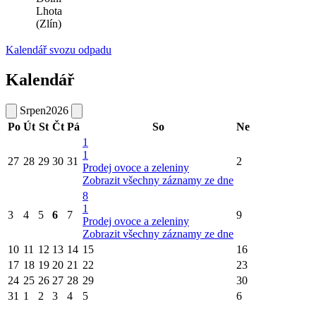
Lhota
(Zlín)
Kalendář svozu odpadu
Kalendář
Srpen
2026
Po
Út
St
Čt
Pá
So
Ne
1
1
27
28
29
30
31
2
Prodej ovoce a zeleniny
Zobrazit všechny záznamy ze dne
8
1
3
4
5
6
7
9
Prodej ovoce a zeleniny
Zobrazit všechny záznamy ze dne
10
11
12
13
14
15
16
17
18
19
20
21
22
23
24
25
26
27
28
29
30
31
1
2
3
4
5
6