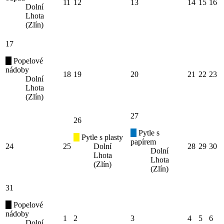
11
12
13
14
15
16
Dolní
Lhota
(Zlín)
17
Popelové
nádoby
18
19
20
21
22
23
Dolní
Lhota
(Zlín)
27
26
Pytle s
Pytle s plasty
papírem
24
25
Dolní
28
29
30
Dolní
Lhota
Lhota
(Zlín)
(Zlín)
31
Popelové
nádoby
1
2
3
4
5
6
Dolní